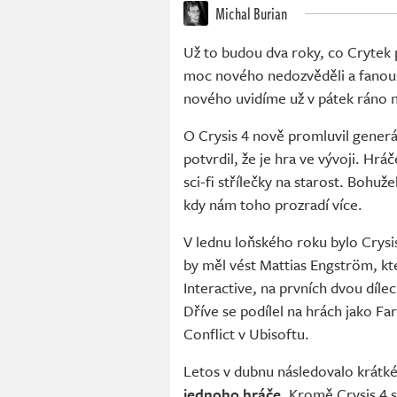
Michal Burian
Už to budou dva roky, co Crytek 
moc nového nedozvěděli a fanouš
nového uvidíme už v pátek ráno
O Crysis 4 nově promluvil generál
potvrdil, že je hra ve vývoji. Hráče
sci-fi střílečky na starost. Bohuže
kdy nám toho prozradí více.
V lednu loňského roku bylo Crysi
by měl vést Mattias Engström, kt
Interactive, na prvních dvou dílec
Dříve se podílel na hrách jako Far
Conflict v Ubisoftu.
Letos v dubnu následovalo krátké
jednoho hráče
. Kromě Crysis 4 