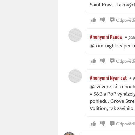
Saint Row ...takovýc
Odpověd
Anonymní Panda
pond
@tom-nightreaper mys
Odpověd
Anonymní Nyan cat
p
@czevecz Já to pocho
v S&B a PoP vyházely
pohledu, Grove Stre
Volition, tak zavinilo 
Odpověd