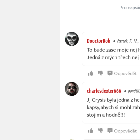
Pro napsá
DooctorRob
čtvrtek, 7. 12.,
To bude zase moje nej 
Jedná z mých třech nej 
Odpovědět
charlesdexter666
pondělí,
Jj Crysis byla jedna z h
kapsy,abych si mohl zahr
stojim a hodně!!!
Odpovědět