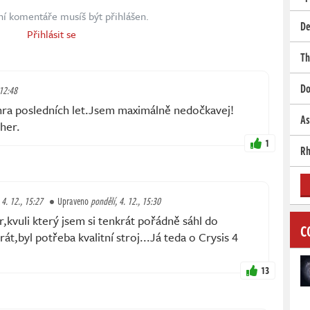
ní komentáře musíš být přihlášen.
De
Přihlásit se
Th
Do
 12:48
hra posledních let.Jsem maximálně nedočkavej!
As
her.
1
Rh
 4. 12., 15:27
Upraveno
pondělí, 4. 12., 15:30
er,kvuli který jsem si tenkrát pořádně sáhl do
C
át,byl potřeba kvalitní stroj...Já teda o Crysis 4
13