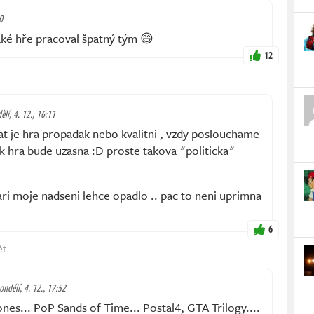
0
aké hře pracoval špatný tým 😄
12
ělí, 4. 12., 16:11
at je hra propadak nebo kvalitni , vzdy poslouchame
jak hra bude uzasna :D proste takova "politicka"
i moje nadseni lehce opadlo .. pac to neni uprimna
6
ět
ondělí, 4. 12., 17:52
nes... PoP Sands of Time... Postal4, GTA Trilogy....