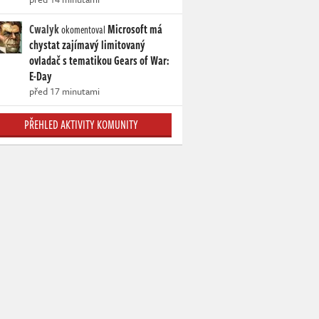
Cwalyk
Microsoft má
okomentoval
chystat zajímavý limitovaný
ovladač s tematikou Gears of War:
E-Day
před 17 minutami
PŘEHLED AKTIVITY KOMUNITY