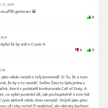
. 12., 14:29
 na příští generaci 😀
8
 14:24
lyšel že by stál o Crysis 4.
6
9
17:45
ako nikdo nestál o tvůj komentář :D To, že o tom
ná, že by o to nestáli. Svého času to byla jedna z
aček, která v podstatě konkurovala Call of Duty. A
let, co vyšel poslední díl, tak pochopitelně o tom lidi
Crysis aktivně nikdo dnes nemyslí. Stejně jako plno
 jsou už roky mrtvé či neaktivní, ale návraty bychom