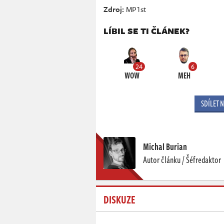
Zdroj:
MP1st
LÍBIL SE TI ČLÁNEK?
24
6
WOW
MEH
SDÍLET 
Michal Burian
Autor článku / Šéfredaktor
DISKUZE