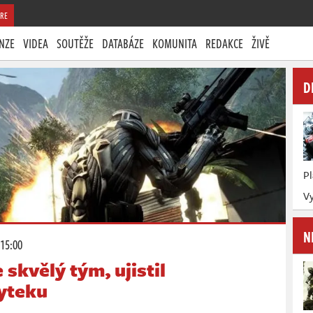
RE
NZE
VIDEA
SOUTĚŽE
DATABÁZE
KOMUNITA
REDAKCE
ŽIVĚ
D
P
Vy
N
 15:00
 skvělý tým, ujistil
yteku