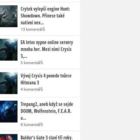
Crytek vylepší engine Hunt:
Showdown. Přinese také
nativní nex…
13 komentářů
EA letos vypne online servery
mnoha her. Mezi nimi Crysis
3,…
5 komentářů
Vývoj Crysis 4 povede tvůrce
Hitmana 3
4 komentářů
Trepang2, aneb když se sejde
DOOM, Wolfenstein, F.E.A.R.
a…
8 komentářů
Baldur's Gate 3 slaví tři roky.