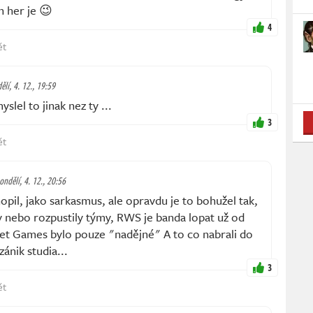
h her je 😉
4
ět
ělí, 4. 12., 19:59
lel to jinak nez ty ...
3
ět
ondělí, 4. 12., 20:56
pil, jako sarkasmus, ale opravdu je to bohužel tak,
 nebo rozpustily týmy, RWS je banda lopat už od
et Games bylo pouze "nadějné" A to co nabrali do
zánik studia...
3
ět