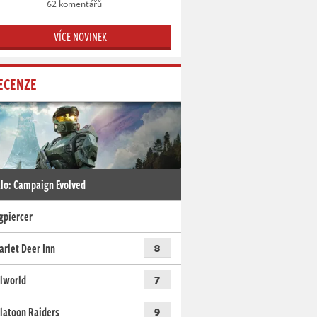
62 komentářů
VÍCE NOVINEK
ECENZE
lo: Campaign Evolved
gpiercer
arlet Deer Inn
8
lworld
7
latoon Raiders
9