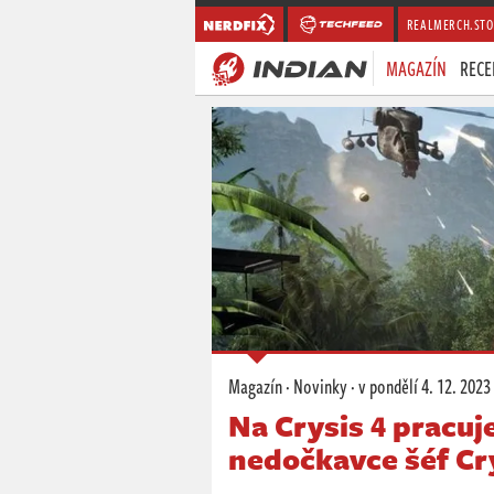
REALMERCH.STO
MAGAZÍN
RECE
Magazín
·
Novinky
·
v pondělí
4. 12. 2023
Na Crysis 4 pracuje
nedočkavce šéf Cr