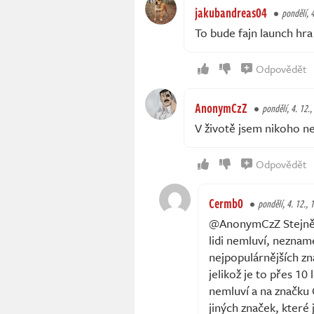
jakubandreas04
pondělí, 4
To bude fajn launch hra
Odpovědět
AnonymCzZ
pondělí, 4. 12.,
V životě jsem nikoho nes
Odpovědět
Cermb0
pondělí, 4. 12., 
@AnonymCzZ Stejně j
lidi nemluví, nezname
nejpopulárnějších zn
jelikož je to přes 10 
nemluví a na značku 
jiných značek, které