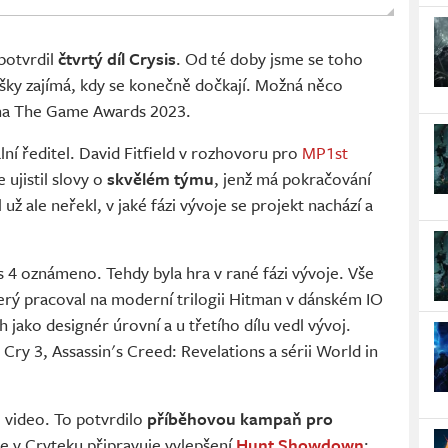
potvrdil
čtvrtý díl Crysis
. Od té doby jsme se toho
ky zajímá, kdy se konečně dočkají. Možná něco
 na The Game Awards 2023.
ní ředitel. David Fitfield v rozhovoru pro
MP1st
 ujistil slovy o
skvělém týmu
, jenž má pokračování
l už ale neřekl, v jaké fázi vývoje se projekt nachází a
s 4 oznámeno. Tehdy byla hra v rané fázi vývoje. Vše
erý pracoval na moderní trilogii Hitman v dánském IO
h jako designér úrovní a u třetího dílu vedl vývoj.
 Cry 3, Assassin's Creed: Revelations a sérii World in
 video. To potvrdilo
příběhovou kampaň pro
se v Cryteku připravuje vylepšení
Hunt Showdown
;