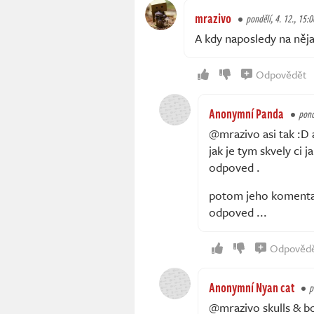
mrazivo
pondělí, 4. 12., 15:0
A kdy naposledy na něj
Odpovědět
Anonymní Panda
pond
@mrazivo asi tak :D 
jak je tym skvely ci 
odpoved .
potom jeho komentar
odpoved ...
Odpověd
Anonymní Nyan cat
p
@mrazivo skulls & bo