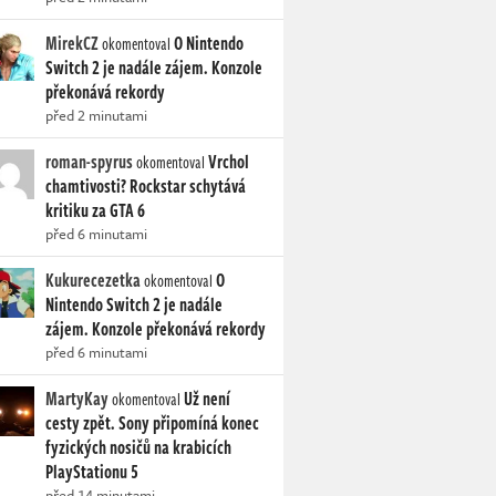
MirekCZ
O Nintendo
okomentoval
Switch 2 je nadále zájem. Konzole
překonává rekordy
před 2 minutami
roman-spyrus
Vrchol
okomentoval
chamtivosti? Rockstar schytává
kritiku za GTA 6
před 6 minutami
Kukurecezetka
O
okomentoval
Nintendo Switch 2 je nadále
zájem. Konzole překonává rekordy
před 6 minutami
MartyKay
Už není
okomentoval
cesty zpět. Sony připomíná konec
fyzických nosičů na krabicích
PlayStationu 5
před 14 minutami