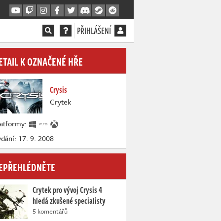
PŘIHLÁŠENÍ
ETAIL K OZNAČENÉ HŘE
Crysis
Crytek
latformy:
dání: 17. 9. 2008
EPŘEHLÉDNĚTE
Crytek pro vývoj Crysis 4
hledá zkušené specialisty
5 komentářů