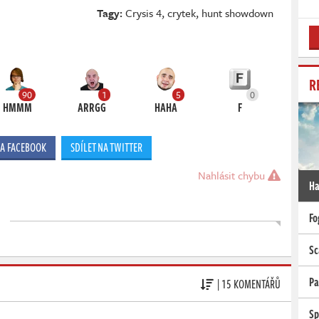
Tagy:
Crysis 4
,
crytek
,
hunt showdown
R
90
1
5
0
HMMM
ARRGG
HAHA
F
NA FACEBOOK
SDÍLET NA TWITTER
Nahlásit chybu
Ha
Fo
Sc
Pa
| 15 KOMENTÁŘŮ
Sp