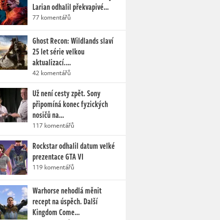
Larian odhalil překvapivé…
77 komentářů
Ghost Recon: Wildlands slaví
25 let série velkou
aktualizací.…
42 komentářů
Už není cesty zpět. Sony
připomíná konec fyzických
nosičů na…
117 komentářů
Rockstar odhalil datum velké
prezentace GTA VI
119 komentářů
Warhorse nehodlá měnit
recept na úspěch. Další
Kingdom Come…