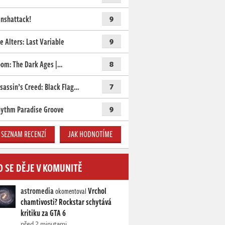
nshattack!
9
e Alters: Last Variable
9
om: The Dark Ages |…
8
sassin’s Creed: Black Flag…
7
ythm Paradise Groove
9
SEZNAM RECENZÍ
JAK HODNOTÍME
O SE DĚJE V KOMUNITĚ
astromedia
Vrchol
okomentoval
chamtivosti? Rockstar schytává
kritiku za GTA 6
před 2 minutami