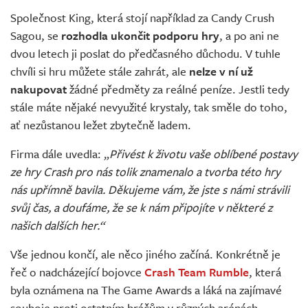
Společnost King, která stojí například za Candy Crush
Sagou, se
rozhodla ukončit podporu hry
, a po ani ne
dvou letech ji poslat do předčasného důchodu. V tuhle
chvíli si hru můžete stále zahrát, ale
nelze v ní už
nakupovat
žádné předměty za reálné peníze. Jestli tedy
stále máte nějaké nevyužité krystaly, tak směle do toho,
ať nezůstanou ležet zbytečně ladem.
Firma dále uvedla: „
Přivést k životu vaše oblíbené postavy
ze hry Crash pro nás tolik znamenalo a tvorba této hry
nás upřímně bavila. Děkujeme vám, že jste s námi strávili
svůj čas, a doufáme, že se k nám připojíte v některé z
našich dalších her.“
Vše jednou končí, ale něco jiného začíná. Konkrétně je
řeč o nadcházející bojovce
Crash Team Rumble
, která
byla oznámena na The Game Awards a láká na zajímavé
souboje proti ostatním hráčům v různých arénách.