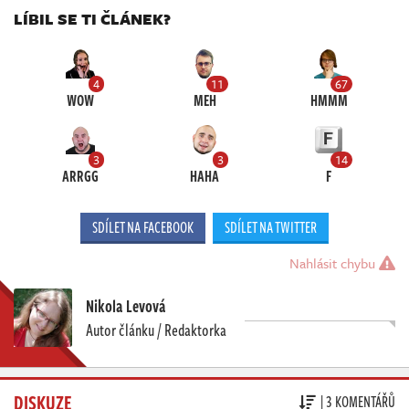
LÍBIL SE TI ČLÁNEK?
4
11
67
WOW
MEH
HMMM
3
3
14
ARRGG
HAHA
F
SDÍLET NA FACEBOOK
SDÍLET NA TWITTER
Nahlásit chybu
Nikola Levová
Autor článku / Redaktorka
DISKUZE
| 3 KOMENTÁŘŮ