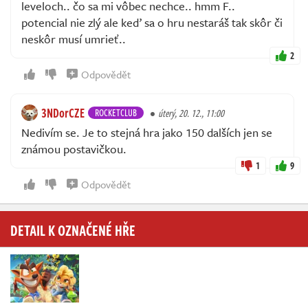
leveloch.. čo sa mi vôbec nechce.. hmm F..
potencial nie zlý ale keď sa o hru nestaráš tak skôr či
neskôr musí umrieť..
2
Odpovědět
3NDorCZE
ROCKETCLUB
úterý, 20. 12., 11:00
Nedivím se. Je to stejná hra jako 150 dalších jen se
známou postavičkou.
1
9
Odpovědět
DETAIL K OZNAČENÉ HŘE