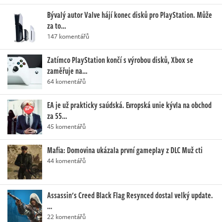
Bývalý autor Valve hájí konec disků pro PlayStation. Může
za to…
147 komentářů
Zatímco PlayStation končí s výrobou disků, Xbox se
zaměřuje na…
64 komentářů
EA je už prakticky saúdská. Evropská unie kývla na obchod
za 55…
45 komentářů
Mafia: Domovina ukázala první gameplay z DLC Muž cti
44 komentářů
Assassin's Creed Black Flag Resynced dostal velký update.
…
22 komentářů