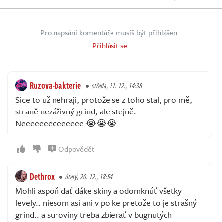
Pro napsání komentáře musíš být přihlášen.
Přihlásit se
Ruzova-bakterie
středa, 21. 12., 14:38
Sice to už nehraji, protože se z toho stal, pro mě,
straně nezáživný grind, ale stejně:
Neeeeeeeeeeeeee 😭😭😭
Odpovědět
Dethrox
úterý, 20. 12., 18:54
Mohli aspoň dať dáke skiny a odomknúť všetky
levely.. niesom asi ani v polke pretože to je strašný
grind.. a suroviny treba zbierať v bugnutých