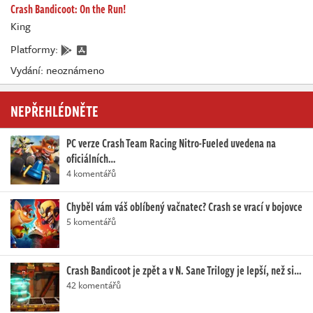
Crash Bandicoot: On the Run!
King
Platformy:
Vydání: neoznámeno
NEPŘEHLÉDNĚTE
PC verze Crash Team Racing Nitro-Fueled uvedena na
oficiálních…
4 komentářů
Chyběl vám váš oblíbený vačnatec? Crash se vrací v bojovce
5 komentářů
Crash Bandicoot je zpět a v N. Sane Trilogy je lepší, než si…
42 komentářů