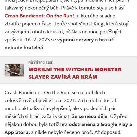
Živě
takzvaný nekonečný běh. Právě k tomuto stylu se hlásí
Crash Bandicoot: On the Run!
, u kterého snadno
ztratíte pojem o čase. Jenže společnost King, která stojí
za vývojem tohoto kousku, přišla s ne moc potěšující
zprávou. 16. 2. 2023 se
vypnou servery a hra už
nebude hratelná.
MOBILNÍ THE WITCHER: MONSTER
SLAYER ZAVÍRÁ AR KRÁM
Crash Bandicoot: On the Run! se na mobilech
celosvětově objevil v roce 2021. Za tu dobu dostal
mnoho aktualizací a vylepšení, ale v posledních pár
měsících si hráči začali všímat,
že se něco děje
. Už před
nějakou dobou byla totiž hra
odstraněna z Google Play a
App Storu,
a nikde nebylo řečeno proč. Až doposud.