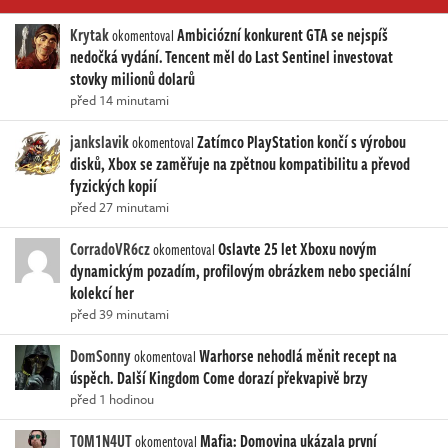
Krytak
Ambiciózní konkurent GTA se nejspíš
okomentoval
nedočká vydání. Tencent měl do Last Sentinel investovat
stovky milionů dolarů
před 14 minutami
jankslavik
Zatímco PlayStation končí s výrobou
okomentoval
disků, Xbox se zaměřuje na zpětnou kompatibilitu a převod
fyzických kopií
před 27 minutami
CorradoVR6cz
Oslavte 25 let Xboxu novým
okomentoval
dynamickým pozadím, profilovým obrázkem nebo speciální
kolekcí her
před 39 minutami
DomSonny
Warhorse nehodlá měnit recept na
okomentoval
úspěch. Další Kingdom Come dorazí překvapivě brzy
před 1 hodinou
T0M1N4UT
Mafia: Domovina ukázala první
okomentoval