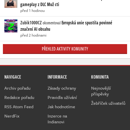
gameplay z DLC Muž cti
před 1 hodinou
Zubik1000CZ
Evropská unie spustila povinné
okomentoval
značení AI obsahu
před 2 hodinami
PŘEHLED AKTIVITY KOMUNITY
NAVIGACE
INFORMACE
KOMUNITA
Archiv pořadu
Zásady ochrany
Nejnovější
příspěvky
Redakce pořadu
Pravidla užívání
Žebříček uživatelů
RSS Atom Feed
Jak hodnotíme
NerdFix
Inzerce na
Indianovi