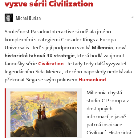
vyzve sérii Civilization
Živě
Michal Burian
Společnost Paradox Interactive si udělala jméno
komplexními strategiemi Crusader Kings a Europa
Universalis. Teď s její podporou vzniká
Millennia
, nová
historická tahová 4X strategie
, která hodlá zaujmout
fanoušky série
Civilization
. Je tady tedy další vyzyvatel
legendárního Sida Meiera, kterého naposledy nedokázala
překonat Sega se svým pokusem
Humankind
.
Millennia chystá
studio C Promp a z
dostupných
informací je jasně
patrná inspirace
Civilizací. Historická