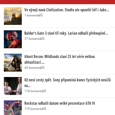
Ve vývoji nová Civilization. Studio ale opouští šéf i Jake…
1 komentářů
Baldur's Gate 3 slaví tři roky. Larian odhalil překvapivé…
77 komentářů
Ghost Recon: Wildlands slaví 25 let série velkou
aktualizací.…
43 komentářů
Už není cesty zpět. Sony připomíná konec fyzických nosičů
na…
118 komentářů
Rockstar odhalil datum velké prezentace GTA VI
119 komentářů