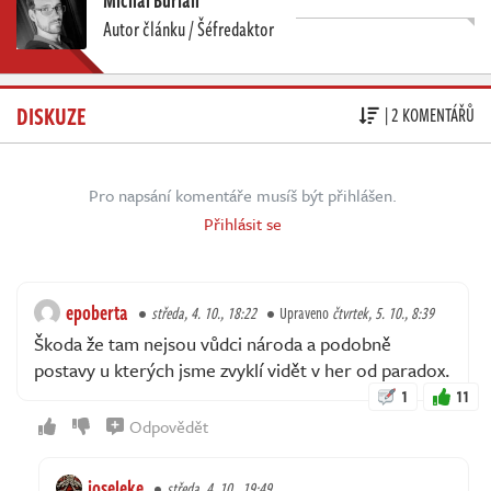
Autor článku / Šéfredaktor
DISKUZE
| 2 KOMENTÁŘŮ
Pro napsání komentáře musíš být přihlášen.
Přihlásit se
epoberta
středa, 4. 10., 18:22
Upraveno
čtvrtek, 5. 10., 8:39
Škoda že tam nejsou vůdci národa a podobně
postavy u kterých jsme zvyklí vidět v her od paradox.
1
11
Odpovědět
joseleke
středa, 4. 10., 19:49