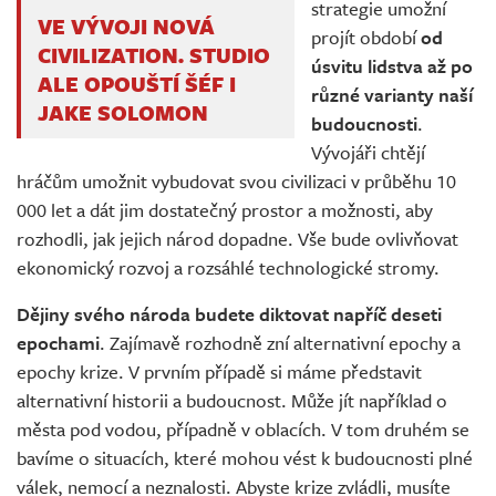
strategie umožní
VE VÝVOJI NOVÁ
projít období
od
CIVILIZATION. STUDIO
úsvitu lidstva až po
ALE OPOUŠTÍ ŠÉF I
různé varianty naší
JAKE SOLOMON
budoucnosti
.
Vývojáři chtějí
hráčům umožnit vybudovat svou civilizaci v průběhu 10
000 let a dát jim dostatečný prostor a možnosti, aby
rozhodli, jak jejich národ dopadne. Vše bude ovlivňovat
ekonomický rozvoj a rozsáhlé technologické stromy.
Dějiny svého národa budete diktovat napříč deseti
epochami
. Zajímavě rozhodně zní alternativní epochy a
epochy krize. V prvním případě si máme představit
alternativní historii a budoucnost. Může jít například o
města pod vodou, případně v oblacích. V tom druhém se
bavíme o situacích, které mohou vést k budoucnosti plné
válek, nemocí a neznalosti. Abyste krize zvládli, musíte