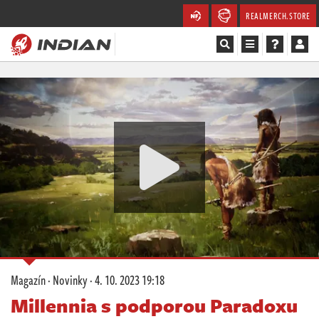
REALMERCH.STORE
Magazín
Recenze
Videa
Soutěže
Databáze
Komunita
Magazín
·
Novinky
·
4. 10. 2023 19:18
Redakce
Millennia s podporou Paradoxu