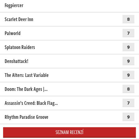
Fogpiercer
Scarlet Deer Inn
8
Palworld
7
Splatoon Raiders
9
Denshattack!
9
The Alters: Last Variable
9
Doom: The Dark Ages |…
8
Assassin’s Creed: Black Flag…
7
Rhythm Paradise Groove
9
SEZNAM RECENZÍ