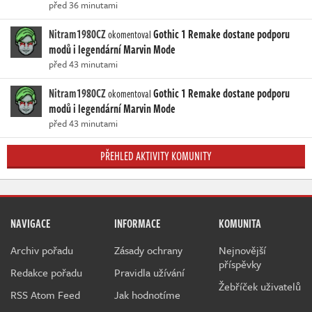
před 36 minutami
Nitram1980CZ
Gothic 1 Remake dostane podporu
okomentoval
modů i legendární Marvin Mode
před 43 minutami
Nitram1980CZ
Gothic 1 Remake dostane podporu
okomentoval
modů i legendární Marvin Mode
před 43 minutami
PŘEHLED AKTIVITY KOMUNITY
NAVIGACE
INFORMACE
KOMUNITA
Archiv pořadu
Zásady ochrany
Nejnovější
příspěvky
Redakce pořadu
Pravidla užívání
Žebříček uživatelů
RSS Atom Feed
Jak hodnotíme