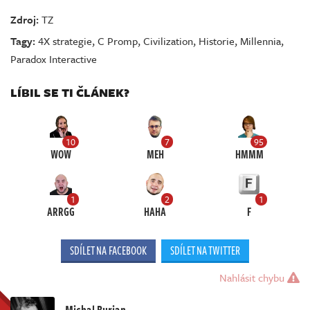
Zdroj:
TZ
Tagy:
4X strategie
,
C Promp
,
Civilization
,
Historie
,
Millennia
,
Paradox Interactive
LÍBIL SE TI ČLÁNEK?
10
7
95
WOW
MEH
HMMM
1
2
1
ARRGG
HAHA
F
SDÍLET NA FACEBOOK
SDÍLET NA TWITTER
Nahlásit chybu
Michal Burian