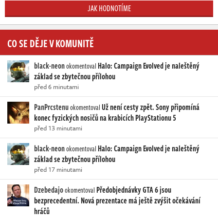
JAK HODNOTÍME
CO SE DĚJE V KOMUNITĚ
black-neon
Halo: Campaign Evolved je naleštěný
okomentoval
základ se zbytečnou přílohou
před 6 minutami
PanPrcstenu
Už není cesty zpět. Sony připomíná
okomentoval
konec fyzických nosičů na krabicích PlayStationu 5
před 13 minutami
black-neon
Halo: Campaign Evolved je naleštěný
okomentoval
základ se zbytečnou přílohou
před 17 minutami
Dzebedajo
Předobjednávky GTA 6 jsou
okomentoval
bezprecedentní. Nová prezentace má ještě zvýšit očekávání
hráčů