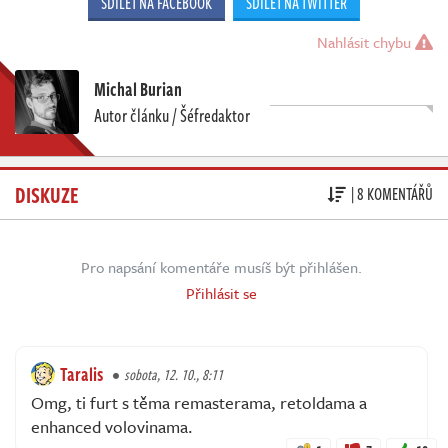
SDÍLET NA FACEBOOK
SDÍLET NA TWITTER
Nahlásit chybu
Michal Burian
Autor článku / Šéfredaktor
DISKUZE
| 8 KOMENTÁŘŮ
Pro napsání komentáře musíš být přihlášen.
Přihlásit se
Taralis
sobota, 12. 10., 8:11
Omg, ti furt s těma remasterama, retoldama a
enhanced volovinama.