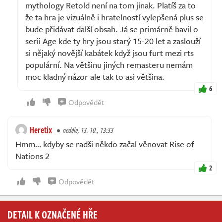
mythology Retold není na tom jinak. Platíš za to
že ta hra je vizuálně i hratelností vylepšená plus se
bude přidávat další obsah. Já se primárně bavil o
serii Age kde ty hry jsou starý 15-20 let a zaslouží
si nějaký novější kabátek když jsou furt mezi rts
populární. Na většinu jiných remasteru nemám
moc kladný názor ale tak to asi většina.
6
Odpovědět
Heretix
neděle, 13. 10., 13:33
Hmm… kdyby se radši někdo začal věnovat Rise of
Nations 2
2
Odpovědět
DETAIL K OZNAČENÉ HŘE