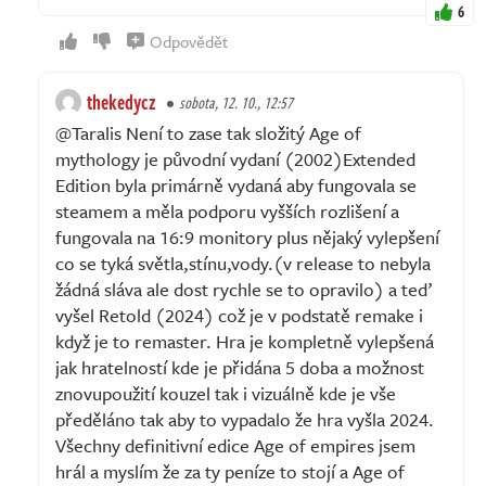
6
Odpovědět
thekedycz
sobota, 12. 10., 12:57
@Taralis Není to zase tak složitý Age of
mythology je původní vydaní (2002)Extended
Edition byla primárně vydaná aby fungovala se
steamem a měla podporu vyšších rozlišení a
fungovala na 16:9 monitory plus nějaký vylepšení
co se tyká světla,stínu,vody.(v release to nebyla
žádná sláva ale dost rychle se to opravilo) a teď
vyšel Retold (2024) což je v podstatě remake i
když je to remaster. Hra je kompletně vylepšená
jak hratelností kde je přidána 5 doba a možnost
znovupoužití kouzel tak i vizuálně kde je vše
předěláno tak aby to vypadalo že hra vyšla 2024.
Všechny definitivní edice Age of empires jsem
hrál a myslím že za ty peníze to stojí a Age of