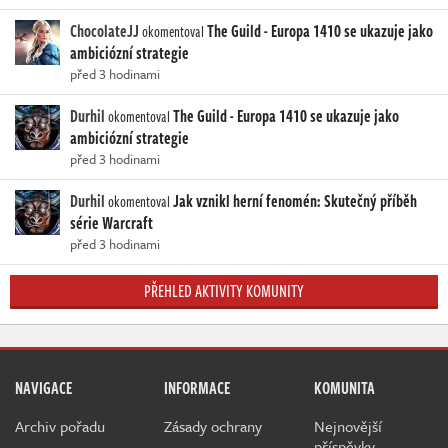
ChocolateJJ
The Guild - Europa 1410 se ukazuje jako
okomentoval
ambiciózní strategie
před 3 hodinami
Durhil
The Guild - Europa 1410 se ukazuje jako
okomentoval
ambiciózní strategie
před 3 hodinami
Durhil
Jak vznikl herní fenomén: Skutečný příběh
okomentoval
série Warcraft
před 3 hodinami
PŘEHLED AKTIVITY KOMUNITY
NAVIGACE
INFORMACE
KOMUNITA
Archiv pořadu
Zásady ochrany
Nejnovější
příspěvky