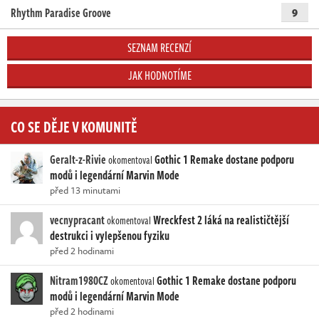
Rhythm Paradise Groove
9
SEZNAM RECENZÍ
JAK HODNOTÍME
CO SE DĚJE V KOMUNITĚ
Geralt-z-Rivie
Gothic 1 Remake dostane podporu
okomentoval
modů i legendární Marvin Mode
před 13 minutami
vecnypracant
Wreckfest 2 láká na realističtější
okomentoval
destrukci i vylepšenou fyziku
před 2 hodinami
Nitram1980CZ
Gothic 1 Remake dostane podporu
okomentoval
modů i legendární Marvin Mode
před 2 hodinami