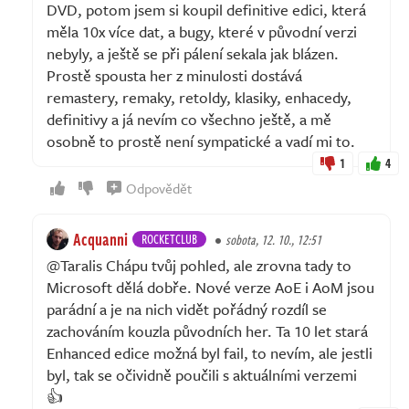
DVD, potom jsem si koupil definitive edici, která
měla 10x více dat, a bugy, které v původní verzi
nebyly, a ještě se při pálení sekala jak blázen.
Prostě spousta her z minulosti dostává
remastery, remaky, retoldy, klasiky, enhacedy,
definitivy a já nevím co všechno ještě, a mě
osobně to prostě není sympatické a vadí mi to.
1
4
Odpovědět
Acquanni
ROCKETCLUB
sobota, 12. 10., 12:51
@Taralis Chápu tvůj pohled, ale zrovna tady to
Microsoft dělá dobře. Nové verze AoE i AoM jsou
parádní a je na nich vidět pořádný rozdíl se
zachováním kouzla původních her. Ta 10 let stará
Enhanced edice možná byl fail, to nevím, ale jestli
byl, tak se očividně poučili s aktuálními verzemi
👍