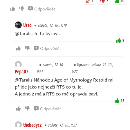
1
7
10
Odpovědět
Urso
sobota, 12. 10., 9:19
@Taralis Je to byznys.
9
Odpovědět
sobota, 12. 10.,
Upraveno
sobota, 12. 10.,
Pepa07
9:21
9:27
@Taralis Náhodou Age of Mythology Retold mi
přijde jako nejhezčí RTS co tu je.
A jedno z mála RTS co mě opravdu baví.
12
Odpovědět
thekedycz
sobota, 12. 10., 9:27