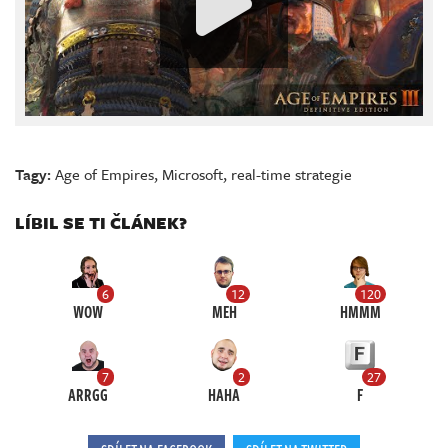
Tagy:
Age of Empires
,
Microsoft
,
real-time strategie
LÍBIL SE TI ČLÁNEK?
6
12
120
WOW
MEH
HMMM
7
2
27
ARRGG
HAHA
F