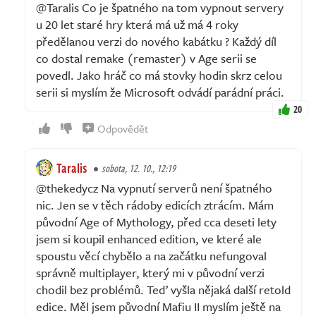
@Taralis Co je špatného na tom vypnout servery
u 20 let staré hry která má už má 4 roky
předělanou verzi do nového kabátku ? Každý díl
co dostal remake (remaster) v Age serii se
povedl. Jako hráč co má stovky hodin skrz celou
serii si myslím že Microsoft odvádí parádní práci.
20
Odpovědět
Taralis
sobota, 12. 10., 12:19
@thekedycz Na vypnutí serverů není špatného
nic. Jen se v těch rádoby edicích ztrácím. Mám
původní Age of Mythology, před cca deseti lety
jsem si koupil enhanced edition, ve které ale
spoustu věcí chybělo a na začátku nefungoval
správně multiplayer, který mi v původní verzi
chodil bez problémů. Teď vyšla nějaká další retold
edice. Měl jsem původní Mafiu II myslím ještě na