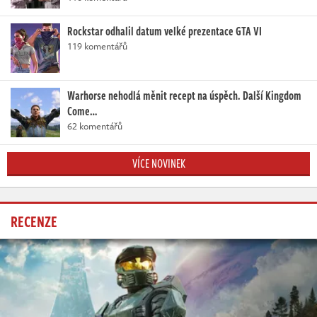
Rockstar odhalil datum velké prezentace GTA VI
119 komentářů
Warhorse nehodlá měnit recept na úspěch. Další Kingdom
Come…
62 komentářů
VÍCE NOVINEK
RECENZE