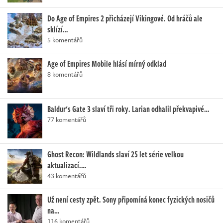
Do Age of Empires 2 přicházejí Vikingové. Od hráčů ale
sklízí…
5 komentářů
Age of Empires Mobile hlásí mírný odklad
8 komentářů
Baldur's Gate 3 slaví tři roky. Larian odhalil překvapivé…
77 komentářů
Ghost Recon: Wildlands slaví 25 let série velkou
aktualizací.…
43 komentářů
Už není cesty zpět. Sony připomíná konec fyzických nosičů
na…
116 komentářů