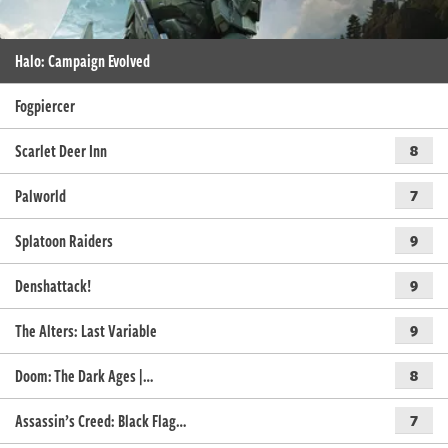
Halo: Campaign Evolved
Fogpiercer
Scarlet Deer Inn
8
Palworld
7
Splatoon Raiders
9
Denshattack!
9
The Alters: Last Variable
9
Doom: The Dark Ages |…
8
Assassin’s Creed: Black Flag…
7