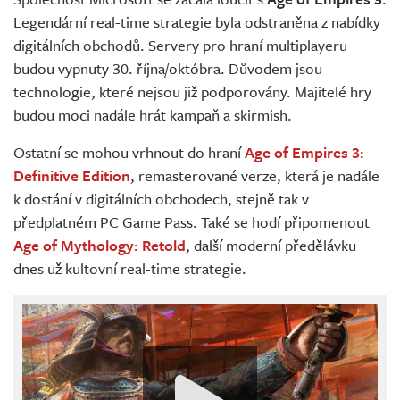
Živě
Legendární real-time strategie byla odstraněna z nabídky
digitálních obchodů. Servery pro hraní multiplayeru
budou vypnuty 30. října/októbra. Důvodem jsou
technologie, které nejsou již podporovány. Majitelé hry
budou moci nadále hrát kampaň a skirmish.
Ostatní se mohou vrhnout do hraní
Age of Empires 3:
Definitive Edition
, remasterované verze, která je nadále
k dostání v digitálních obchodech, stejně tak v
předplatném PC Game Pass. Také se hodí připomenout
Age of Mythology: Retold
, další moderní předělávku
dnes už kultovní real-time strategie.