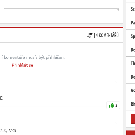
Sc
Pa
| 4 KOMENTÁŘŮ
Sp
De
ní komentáře musíš být přihlášen.
Th
Přihlásit se
Do
As
:D
Rh
2
1. 2., 17:05