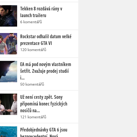
Tekken 8 rozdává rány v
launch traileru
6 komentářů
Rockstar odhalil datum velké
prezentace GTA VI
120 komentářů
EA má pod novým vlastníkem
šetřit. Zvažuje prodej studií
i…
50 komentářů
Už není cesty zpět. Sony
připomíná konec fyzických
nosičů na…
121 komentářů
Předobjednávky GTA 6 jsou
bezprecedentní. Nová