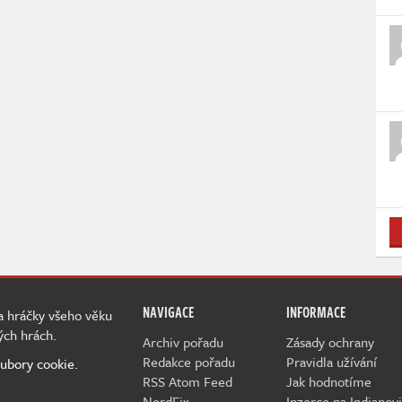
NAVIGACE
INFORMACE
 a hráčky všeho věku
ých hrách.
Archiv pořadu
Zásady ochrany
Redakce pořadu
Pravidla užívání
ubory cookie.
RSS Atom Feed
Jak hodnotíme
NerdFix
Inzerce na Indianovi