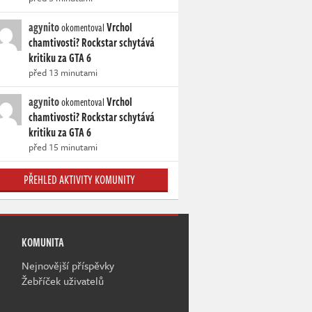
agynito
Vrchol
okomentoval
chamtivosti? Rockstar schytává
kritiku za GTA 6
před 13 minutami
agynito
Vrchol
okomentoval
chamtivosti? Rockstar schytává
kritiku za GTA 6
před 15 minutami
PŘEHLED AKTIVITY KOMUNITY
KOMUNITA
Nejnovější příspěvky
Žebříček uživatelů