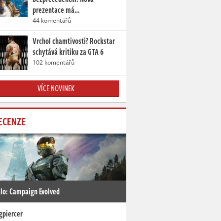
prezentace má…
44 komentářů
Vrchol chamtivosti? Rockstar
schytává kritiku za GTA 6
102 komentářů
VÍCE NOVINEK
ECENZE
lo: Campaign Evolved
gpiercer