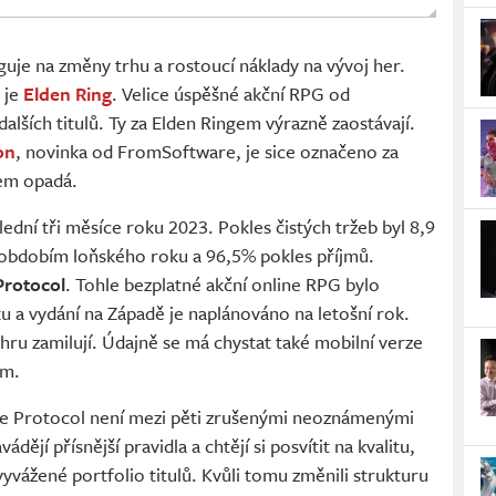
uje na změny trhu a rostoucí náklady na vývoj her.
 je
Elden Ring
. Velice úspěšné akční RPG od
lších titulů. Ty za Elden Ringem výrazně zaostávají.
on
, novinka od FromSoftware, je sice označeno za
jem opadá.
ední tři měsíce roku 2023. Pokles čistých tržeb byl 8,9
 obdobím loňského roku a 96,5% pokles příjmů.
Protocol
. Tohle bezplatné akční online RPG bylo
u a vydání na Západě je naplánováno na letošní rok.
 hru zamilují. Údajně se má chystat také mobilní verze
em.
lue Protocol není mezi pěti zrušenými neoznámenými
dějí přísnější pravidla a chtějí si posvítit na kvalitu,
yvážené portfolio titulů. Kvůli tomu změnili strukturu