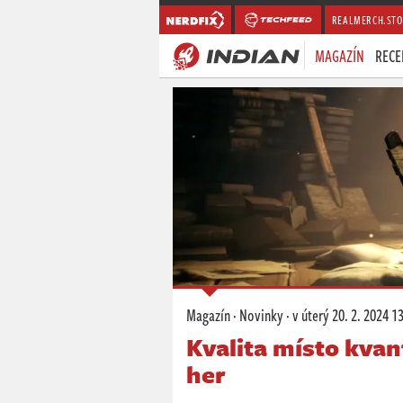
REALMERCH.STO
MAGAZÍN
RECE
Magazín
·
Novinky
·
v úterý
20. 2. 2024 1
Kvalita místo kvan
her