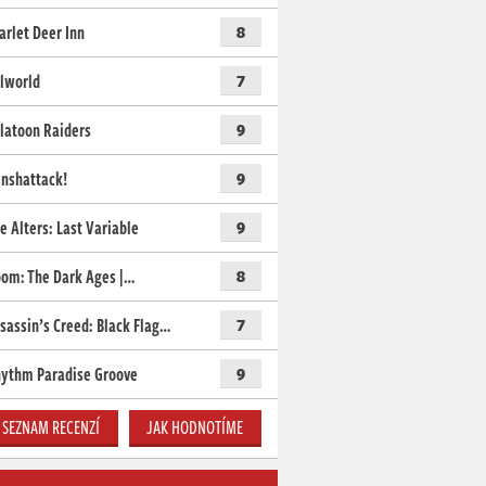
arlet Deer Inn
8
lworld
7
latoon Raiders
9
nshattack!
9
e Alters: Last Variable
9
om: The Dark Ages |…
8
sassin’s Creed: Black Flag…
7
ythm Paradise Groove
9
SEZNAM RECENZÍ
JAK HODNOTÍME