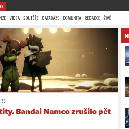
RE
NZE
VIDEA
SOUTĚŽE
DATABÁZE
KOMUNITA
REDAKCE
ŽIVĚ
N
3:38
tity. Bandai Namco zrušilo pět