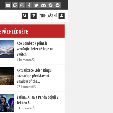
PŘIHLÁŠENÍ
EPŘEHLÉDNĚTE
Ace Combat 7 přináší
vzrušující letecké boje na
Switch
1 komentářů
Aktualizace Elden Ringu
naznačuje představení
Shadow of the…
27 komentářů
Zafina, Alisa a Panda bojují v
Tekken 8
8 komentářů