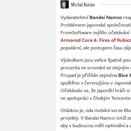
Michal Burian
Vydavatelství
Bandai Namco
reag
Problémem japonské společnosti
FromSoftware zvýšilo očekávání da
Armored Core 6: Fires of Rubic
populární, ale postupem času zá
Výsledkem jsou velice špatné posl
procenta ve srovnání se stejným
Propad je přičítán zejména
Blue 
spuštěno v červnu/júnu v Japonsk
Očekávalo se, že japonští hráči si
ve spolupráci s čínským Tencent
Otázkou je, zda mobilní verze B
projekty. V Bandai Namco totiž zavá
aby v budoucnu měli optimální a v