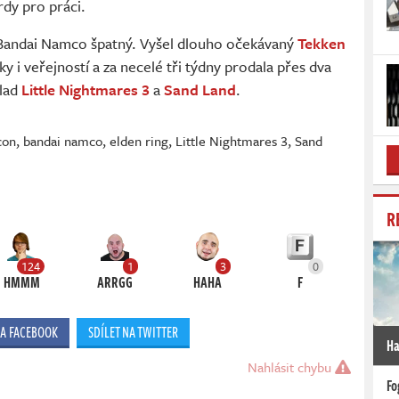
rdy pro práci.
 Bandai Namco špatný. Vyšel dlouho očekávaný
Tekken
iky i veřejností a za necelé tři týdny prodala přes dva
klad
Little Nightmares 3
a
Sand Land
.
con
,
bandai namco
,
elden ring
,
Little Nightmares 3
,
Sand
R
124
1
3
0
HMMM
ARRGG
HAHA
F
NA FACEBOOK
SDÍLET NA TWITTER
Ha
Nahlásit chybu
Fo