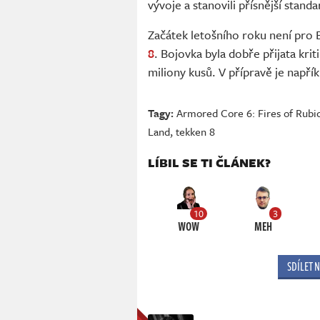
vývoje a stanovili přísnější standa
Začátek letošního roku není pro
8
. Bojovka byla dobře přijata krit
miliony kusů. V přípravě je napří
Tagy:
Armored Core 6: Fires of Rubi
Land
,
tekken 8
LÍBIL SE TI ČLÁNEK?
10
3
WOW
MEH
SDÍLET 