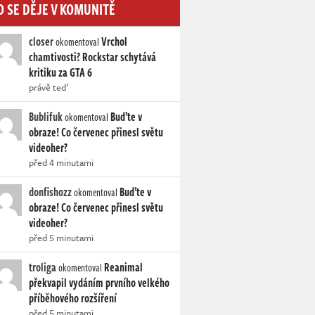
O SE DĚJE V KOMUNITĚ
closer
Vrchol
okomentoval
chamtivosti? Rockstar schytává
kritiku za GTA 6
právě teď
Bublifuk
Buďte v
okomentoval
obraze! Co červenec přinesl světu
videoher?
před 4 minutami
donfishozz
Buďte v
okomentoval
obraze! Co červenec přinesl světu
videoher?
před 5 minutami
troliga
Reanimal
okomentoval
překvapil vydáním prvního velkého
příběhového rozšíření
před 5 minutami