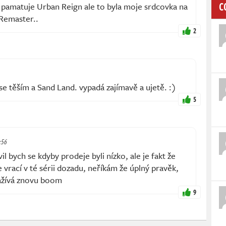
C
 pamatuje Urban Reign ale to byla moje srdcovka na
 Remaster..
2
se těším a Sand Land. vypadá zajímavě a ujetě. :)
5
:56
vil bych se kdyby prodeje byli nízko, ale je fakt že
 vrací v té sérii dozadu, neříkám že úplný pravěk,
 zažívá znovu boom
9