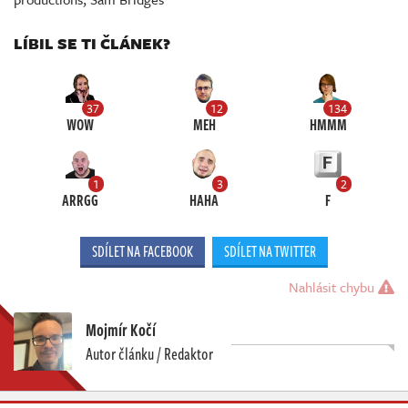
LÍBIL SE TI ČLÁNEK?
37
12
134
WOW
MEH
HMMM
1
3
2
ARRGG
HAHA
F
SDÍLET NA FACEBOOK
SDÍLET NA TWITTER
Nahlásit chybu
Mojmír Kočí
Autor článku / Redaktor