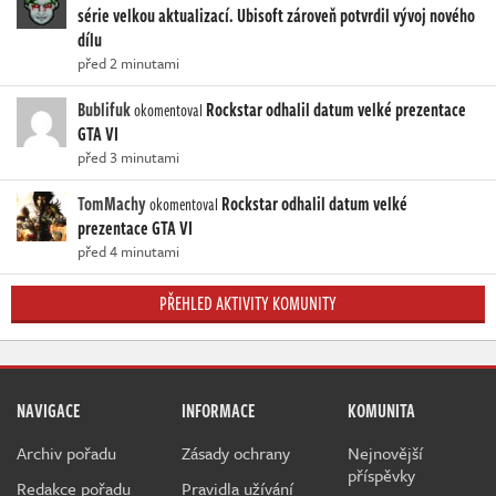
série velkou aktualizací. Ubisoft zároveň potvrdil vývoj nového
dílu
před 2 minutami
Bublifuk
Rockstar odhalil datum velké prezentace
okomentoval
GTA VI
před 3 minutami
TomMachy
Rockstar odhalil datum velké
okomentoval
prezentace GTA VI
před 4 minutami
PŘEHLED AKTIVITY KOMUNITY
NAVIGACE
INFORMACE
KOMUNITA
Archiv pořadu
Zásady ochrany
Nejnovější
příspěvky
Redakce pořadu
Pravidla užívání