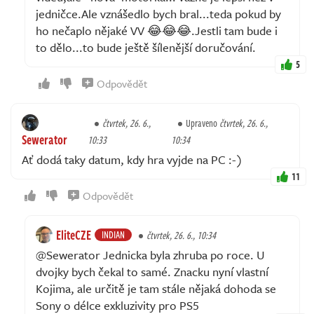
jedničce.Ale vznášedlo bych bral...teda pokud by
ho nečaplo nějaké VV 😂😂😂.Jestli tam bude i
to dělo...to bude ještě šílenější doručování.
5
Odpovědět
čtvrtek, 26. 6.,
Upraveno
čtvrtek, 26. 6.,
Sewerator
10:33
10:34
Ať dodá taky datum, kdy hra vyjde na PC :-)
11
Odpovědět
EliteCZE
INDIAN
čtvrtek, 26. 6., 10:34
@Sewerator Jednicka byla zhruba po roce. U
dvojky bych čekal to samé. Znacku nyní vlastní
Kojima, ale určitě je tam stále nějaká dohoda se
Sony o délce exkluzivity pro PS5