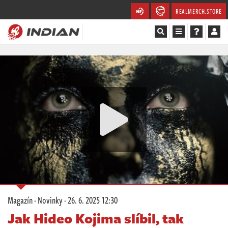
REALMERCH.STORE
Magazín
Recenze
Videa
Soutěže
Databáze
Komunita
Magazín
·
Novinky
·
26. 6. 2025 12:30
Redakce
Jak Hideo Kojima slíbil, tak