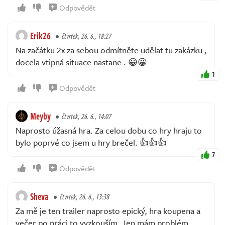
Odpovědět
Erik26
čtvrtek, 26. 6., 18:27
Na začátku 2x za sebou odmítněte udělat tu zakázku ,
docela vtipná situace nastane . 😀😀
1
Odpovědět
Meyby
čtvrtek, 26. 6., 14:07
Naprosto úžasná hra. Za celou dobu co hry hraju to
bylo poprvé co jsem u hry brečel. 👍👍👍
7
Odpovědět
Sheva
čtvrtek, 26. 6., 13:38
Za mě je ten trailer naprosto epický, hra koupena a
večer po práci to vyzkouším. Jen mám problém,