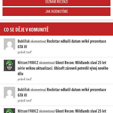
SEZNAM RECENZÍ
JAK HODNOTÍME
CO SE DĚJE V KOMUNITĚ
Bublifuk
Rockstar odhalil datum velké prezentace
okomentoval
GTA VI
právě teď
Nitram1980CZ
Ghost Recon: Wildlands slaví 25 let
okomentoval
série velkou aktualizací. Ubisoft zároveň potvrdil vývoj nového
dílu
právě teď
Bublifuk
Rockstar odhalil datum velké prezentace
okomentoval
GTA VI
právě teď
Nitram1980CZ
Ghost Recon: Wildlands slaví 25 let
okomentoval