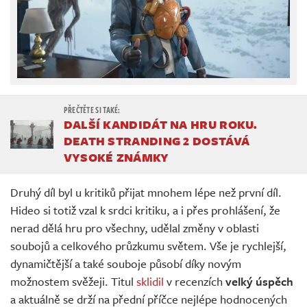
DALŠÍ KANDIDÁT NA HRU ROKU.
DEATH STRANDING 2 DOSTÁVÁ
VYSOKÉ ZNÁMKY
Druhý díl byl u kritiků přijat mnohem lépe než první díl.
Hideo si totiž vzal k srdci kritiku, a i přes prohlášení, že
nerad dělá hru pro všechny, udělal změny v oblasti
soubojů a celkového průzkumu světem. Vše je rychlejší,
dynamičtější a také souboje působí díky novým
možnostem svěžeji. Titul
sklidil
v recenzích
velký úspěch
a aktuálně se drží na přední příčce nejlépe hodnocených