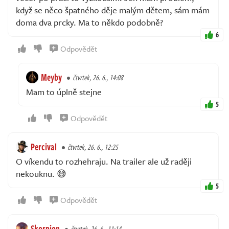
když se něco špatného děje malým dětem, sám mám
doma dva prcky. Ma to někdo podobně?
6
Odpovědět
Meyby
čtvrtek, 26. 6., 14:08
Mam to úplně stejne
5
Odpovědět
Percival
čtvrtek, 26. 6., 12:25
O víkendu to rozhehraju. Na trailer ale už raději
nekouknu. 😅
5
Odpovědět
Skorpion
čtvrtek, 26. 6., 11:14