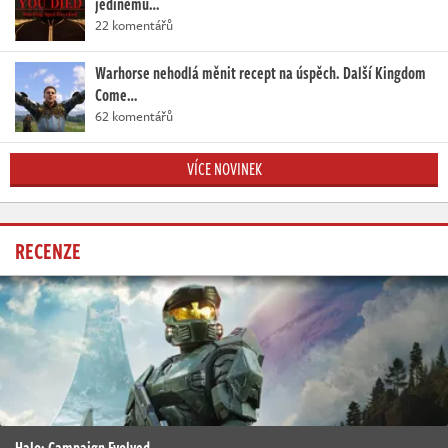
jedinému…
22 komentářů
Warhorse nehodlá měnit recept na úspěch. Další Kingdom
Come…
62 komentářů
VÍCE NOVINEK
RECENZE
Halo: Campaign Evolved