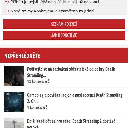
Příběh je nejsilnější na začátku a pak až na konci
Nové stavby a vybavení je uzamčeno za grind
SEZNAM RECENZÍ
JAK HODNOTÍME
NEPŘEHLÉDNĚTE
Podívejte se na rozbalení sběratelské edice hry Death
Stranding…
12 komentářů
Gameplay a povídání nejen o naší recenzi Death Stranding
2: On…
1 komentářů
Další kandidát na hru roku. Death Stranding 2 dostává
vysoké…