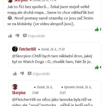
Jak to říci bez spoilerů... čekal jsem stejně velké
mapy,ale druhá mapa...Same to chce náklaďák bot
😂. Nové postavy samé otazníky co jsou zač.Tesim
se na klokánky (ve videu alespoň jsou).
5
Odpovědět
FletcherHill
čtvrtek, 26. 6., 11:33
@Skorpion Chtěl bych tam nákladní dron, jakej
byl ve Watch Dogs :-D, chudák Sam, fakt že jo.
4
Odpovědět
čtvrtek, 26. 6.,
Upraveno
čtvrtek, 26. 6.,
Skorpion
12:00
12:01
@FletcherHill no něco jako lanovka byla též ve
videu,ale "nová"motorka... vážně je lepší než v