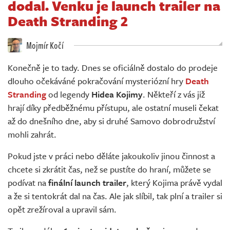
dodal. Venku je launch trailer na
Živě
Death Stranding 2
Mojmír Kočí
Konečně je to tady. Dnes se oficiálně dostalo do prodeje
dlouho očekáváné pokračování mysteriózní hry
Death
Stranding
od legendy
Hidea Kojimy
. Někteří z vás již
hrají díky předběžnému přístupu, ale ostatní museli čekat
až do dnešního dne, aby si druhé Samovo dobrodružství
mohli zahrát.
Pokud jste v práci nebo děláte jakoukoliv jinou činnost a
chcete si zkrátit čas, než se pustíte do hraní, můžete se
podívat na
finální launch trailer
, který Kojima právě vydal
a že si tentokrát dal na čas. Ale jak slíbil, tak plní a trailer si
opět zrežíroval a upravil sám.