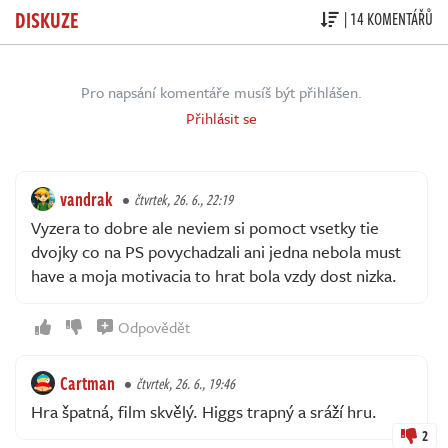
DISKUZE
| 14 KOMENTÁŘŮ
Pro napsání komentáře musíš být přihlášen.
Přihlásit se
vandrak
čtvrtek, 26. 6., 22:19
Vyzera to dobre ale neviem si pomoct vsetky tie
dvojky co na PS povychadzali ani jedna nebola must
have a moja motivacia to hrat bola vzdy dost nizka.
Odpovědět
Cartman
čtvrtek, 26. 6., 19:46
Hra špatná, film skvělý. Higgs trapný a sráží hru.
2