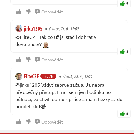
9
Odpovědět
jirku1205
čtvrtek, 26. 6., 12:00
@EliteCZE Tak co už jsi stačil dohrát v
dovolence??
5
Odpovědět
EliteCZE
INDIAN
čtvrtek, 26. 6., 12:11
@jirku1205 Vždyť teprve začala. Ja nebral
předběžný přístup. Hral jsem jen hodinku po
půlnoci, za chvíli domu z práce a mam hezky az do
pondeli klid😂
6
Odpovědět