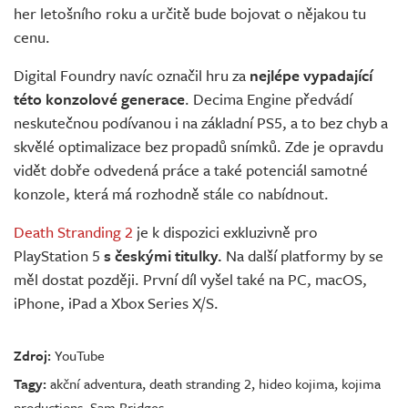
her letošního roku a určitě bude bojovat o nějakou tu
cenu.
Digital Foundry navíc označil hru za
nejlépe vypadající
této konzolové generace
. Decima Engine předvádí
neskutečnou podívanou i na základní PS5, a to bez chyb a
skvělé optimalizace bez propadů snímků. Zde je opravdu
vidět dobře odvedená práce a také potenciál samotné
konzole, která má rozhodně stále co nabídnout.
Death Stranding 2
je k dispozici exkluzivně pro
PlayStation 5
s českými titulky.
Na další platformy by se
měl dostat později. První díl vyšel také na PC, macOS,
iPhone, iPad a Xbox Series X/S.
Zdroj:
YouTube
Tagy:
akční adventura
,
death stranding 2
,
hideo kojima
,
kojima
productions
,
Sam Bridges