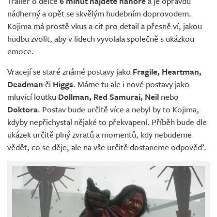
Trailer o délce
6 minut najdete nahoře
a je opravdu
nádherný a opět se skvělým hudebním doprovodem.
Kojima má prostě vkus a cit pro detail a přesně ví, jakou
hudbu zvolit, aby v lidech vyvolala společně s ukázkou
emoce.
Vracejí se staré známé postavy jako
Fragile, Heartman,
Deadman
či
Higgs
. Máme tu ale i nové postavy jako
mluvicí loutku
Dollman, Red Samurai, Neil
nebo
Doktora
. Postav bude určitě více a nebyl by to Kojima,
kdyby nepřichystal nějaké to překvapení. Příběh bude dle
ukázek určitě plný zvratů a momentů, kdy nebudeme
vědět, co se děje, ale na vše určitě dostaneme odpověď.