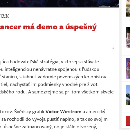
 12:36
mancer má demo a úspešný
júca budovateľská stratégia, v ktorej sa stávate
ou inteligenciou nenávratne spojenou s ľudskou
ť stanicu, stiahnuť vedomie pozemských kolonistov
 tiel, nachystať im podmienky vhodné pre život
udského rodu. A samozrejme sa pri tom všetkom skvele
torov. Švédsky grafik
Victor Wirström
a americký
i
sa rozhodli do vývoja pustiť naplno, a tak so svojim
ol úspešne zafinancovaný, no je stále otvorený,