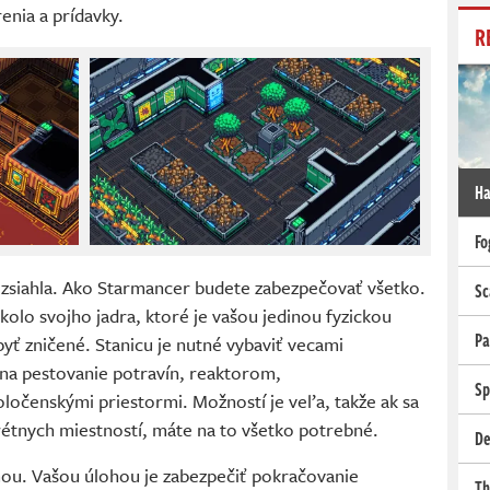
renia a prídavky.
R
Ha
Fo
zsiahla. Ako Starmancer budete zabezpečovať všetko.
Sc
kolo svojho jadra, ktoré je vašou jedinou fyzickou
Pa
yť zničené. Stanicu je nutné vybaviť vecami
 na pestovanie potravín, reaktorom,
Sp
ločenskými priestormi. Možností je veľa, takže ak sa
étnych miestností, máte na to všetko potrebné.
De
mou. Vašou úlohou je zabezpečiť pokračovanie
Th