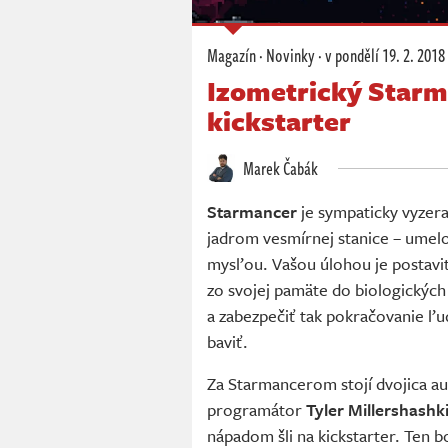
Magazín
·
Novinky
·
v pondělí
19. 2. 2018
Izometrický Star
kickstarter
Marek Čabák
Starmancer
je sympaticky vyzera
jadrom vesmírnej stanice – umel
mysľou. Vašou úlohou je postavi
zo svojej pamäte do biologických
a zabezpečiť tak pokračovanie ľ
baviť.
Za Starmancerom stojí dvojica au
programátor
Tyler Millershashk
nápadom šli na kickstarter. Ten b