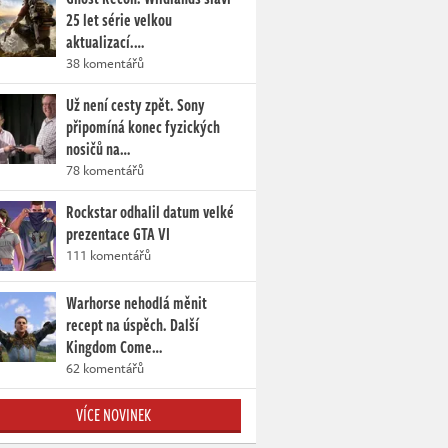
25 let série velkou
aktualizací.…
38 komentářů
Už není cesty zpět. Sony
připomíná konec fyzických
nosičů na…
78 komentářů
Rockstar odhalil datum velké
prezentace GTA VI
111 komentářů
Warhorse nehodlá měnit
recept na úspěch. Další
Kingdom Come…
62 komentářů
VÍCE NOVINEK