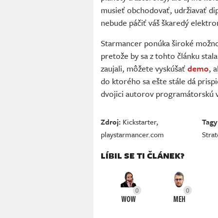
musieť obchodovať, udržiavať dip
nebude páčiť váš škaredý elektron
Starmancer ponúka široké možnos
pretože by sa z tohto článku stala
zaujali, môžete vyskúšať
demo
, 
do ktorého sa ešte stále dá prispi
dvojici autorov programátorsk
Zdroj:
Kickstarter
,
Tagy
playstarmancer.com
Strat
LÍBIL SE TI ČLÁNEK?
0
0
WOW
MEH