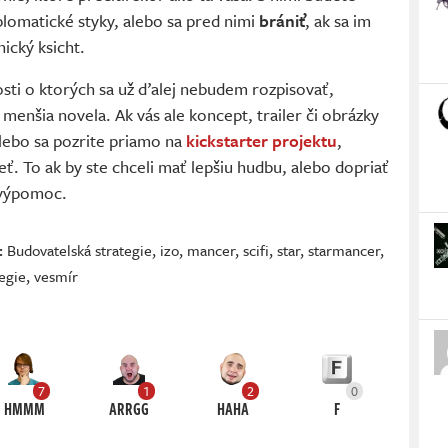
lomatické styky, alebo sa pred nimi
brániť
, ak sa im
ický ksicht.
ti o ktorých sa už ďalej nebudem rozpisovať,
 menšia novela. Ak vás ale koncept, trailer či obrázky
alebo sa pozrite priamo na
kickstarter projektu
,
eť. To ak by ste chceli mať lepšiu hudbu, alebo dopriať
ú výpomoc.
:
Budovatelská strategie
,
izo
,
mancer
,
scifi
,
star
,
starmancer
,
egie
,
vesmír
7
1
2
0
HMMM
ARRGG
HAHA
F