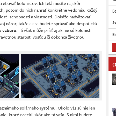
rebovať kolonistov. Ich telá musíte najskôr
och, potom do nich nahrať konkrétne vedomia. Každý
Do
losť, schopnosti a vlastnosti. Dokáže nadväzovať
As
voj názor, takže ak sa budete správať ako despotická
 o
vzburu
. Tá však môže prísť aj ak nie sú kolonisti
Rh
ravotnou starostlivosťou či dokonca životnou
C
neznámeho solárneho systému. Okolo vás sú nie len
ónie, ktoré precitli skôr ako tá vaša. S nimi budete