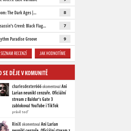
om: The Dark Ages |…
8
sassin’s Creed: Black Flag…
7
ythm Paradise Groove
9
SEZNAM RECENZÍ
JAK HODNOTÍME
O SE DĚJE V KOMUNITĚ
charlesdexter666
Ani
okomentoval
Larian neunikl cenzuře. Oficiální
stream z Baldur's Gate 3
zablokoval YouTube i TikTok
právě teď
RiniX
Ani Larian
okomentoval
neunikl cenzuře. Oficiální stream z