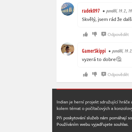
radek097
pondělí, 19. 2., 19
Skvělý, jsem rád že dalš
Odpovědět
GamerSkippi
pondělí, 19. 2
vyzerá to dobre🤔
Odpovědět
Indian je herní projekt sdružující hráče
kolem témat o počítačových a konzolov
Při poskytování služeb nám pomáhají so
Používáním webu vyjadřujete souhlas.