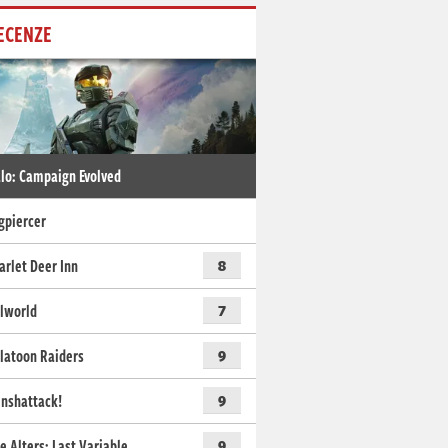
ECENZE
lo: Campaign Evolved
gpiercer
arlet Deer Inn
8
lworld
7
latoon Raiders
9
nshattack!
9
e Alters: Last Variable
9