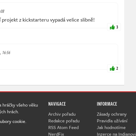
:08
í projekt z kickstarteru vypadá velice slibně!
3
., 16:56
2
NAVIGACE
INFORMACE
 a hráčky všeho věku
ých hrách.
Archiv pořadu
Zásady ochrany
Redakce pořadu
Pravidla užívání
ubory cookie.
RSS Atom Feed
Jak hodnotíme
NerdFix
Inzerce na Indianovi