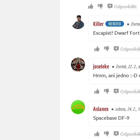
Odpovědět
Killer
NERDFIX
čtvrte
Escapist? Dwarf Fort
Odpověd
joseleke
čtvrtek, 22. 2., 
Hmm, ani jedno :-D 
Odpověd
Aslanex
sobota, 24. 2., 
Spacebase DF-9
Odpověd