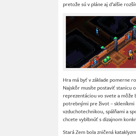
pretože sú v pláne aj ďalšie rozší
Hra má byť v základe pomerne ro
Najskôr musíte postaviť stanicu o
reprezentáciou vo svete a môže b
potrebnými pre život – skleníkmi
vzduchotechnikou, spálňami a spo
chcete vyblbnúť s dizajnom konkr
Stará Zem bola zničená kataklyz