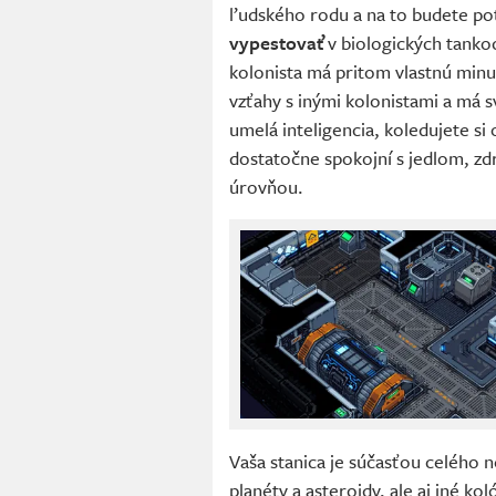
ľudského rodu a na to budete pot
vypestovať
v biologických tank
kolonista má pritom vlastnú minu
vzťahy s inými kolonistami a má s
umelá inteligencia, koledujete si
dostatočne spokojní s jedlom, zd
úrovňou.
Vaša stanica je súčasťou celého 
planéty a asteroidy, ale aj iné kol