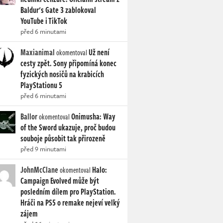
Baldur's Gate 3 zablokoval
YouTube i TikTok
před 6 minutami
Maxianimal
Už není
okomentoval
cesty zpět. Sony připomíná konec
fyzických nosičů na krabicích
PlayStationu 5
před 6 minutami
Ballor
Onimusha: Way
okomentoval
of the Sword ukazuje, proč budou
souboje působit tak přirozeně
před 9 minutami
JohnMcClane
Halo:
okomentoval
Campaign Evolved může být
posledním dílem pro PlayStation.
Hráči na PS5 o remake nejeví velký
zájem