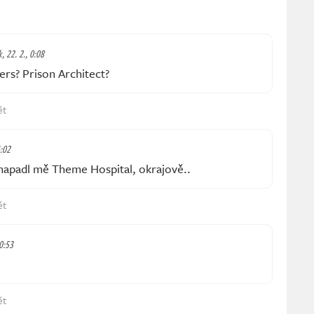
k, 22. 2., 0:08
ers? Prison Architect?
ět
6:02
napadl mě Theme Hospital, okrajově..
ět
10:53
ět