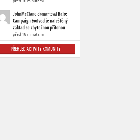
před 16 minutami
JohnMcClane
Halo:
okomentoval
Campaign Evolved je naleštěný
základ se zbytečnou přílohou
před 18 minutami
PŘEHLED AKTIVITY KOMUNITY