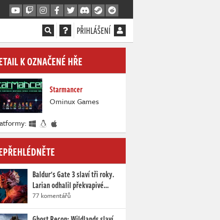
PŘIHLÁŠENÍ
ETAIL K OZNAČENÉ HŘE
Starmancer
Ominux Games
latformy:
EPŘEHLÉDNĚTE
Baldur's Gate 3 slaví tři roky.
Larian odhalil překvapivé…
77 komentářů
Ghost Recon: Wildlands slaví