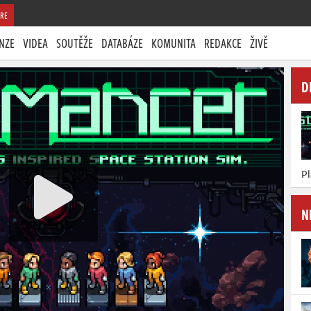
RE
NZE
VIDEA
SOUTĚŽE
DATABÁZE
KOMUNITA
REDAKCE
ŽIVĚ
D
P
N