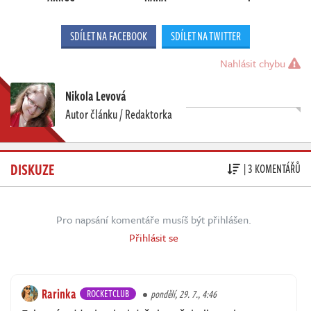
SDÍLET NA FACEBOOK
SDÍLET NA TWITTER
Nahlásit chybu
Nikola Levová
Autor článku / Redaktorka
DISKUZE
| 3 KOMENTÁŘŮ
Pro napsání komentáře musíš být přihlášen.
Přihlásit se
Rarinka
ROCKETCLUB
pondělí, 29. 7., 4:46