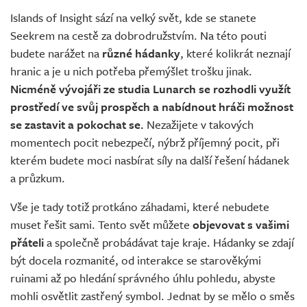
Islands of Insight sází na velký svět, kde se stanete
Seekrem na cestě za dobrodružstvím. Na této pouti
budete narážet na
různé hádanky
, které kolikrát neznají
hranic a je u nich potřeba přemýšlet trošku jinak.
Nicméně vývojáři ze studia Lunarch se rozhodli využít
prostředí ve svůj prospěch a nabídnout hráči možnost
se zastavit a pokochat se.
Nezažijete v takových
momentech pocit nebezpečí, nýbrž příjemný pocit, při
kterém budete moci nasbírat síly na další řešení hádanek
a průzkum.
Vše je tady totiž protkáno záhadami, které nebudete
muset řešit sami. Tento svět můžete
objevovat s vašimi
přáteli
a společně probádávat taje kraje. Hádanky se zdají
být docela rozmanité, od interakce se starověkými
ruinami až po hledání správného úhlu pohledu, abyste
mohli osvětlit zastřený symbol. Jednat by se mělo o směs