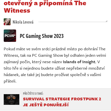
otevřený a připomíná The
Živě
Witness
Nikola Levová
PC Gaming Show 2023
Pokud máte ve svém srdci prázdné místo po dohrání The
Witness, tak na PC Gaming Show byl odhalen jeden velmi
zajímavý počin, který nese název
Islands of Insight.
V
této hře si nejednou budete užívat nepřeberné množství
hádanek, ale také jej budete prožívat společně s vašimi
přáteli.
SURVIVAL STRATEGIE FROSTPUNK 2
JE JEŠTĚ PONUŘEJŠÍ