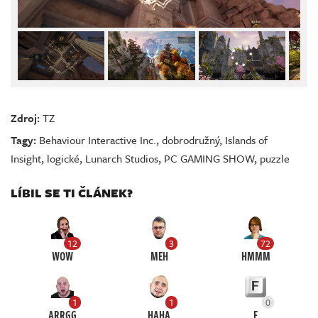
Zdroj:
TZ
Tagy:
Behaviour Interactive Inc.
,
dobrodružný
,
Islands of
Insight
,
logické
,
Lunarch Studios
,
PC GAMING SHOW
,
puzzle
LÍBIL SE TI ČLÁNEK?
12
3
72
WOW
MEH
HMMM
1
1
0
ARRGG
HAHA
F