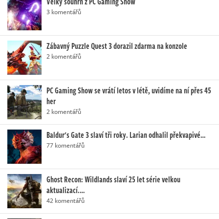
Velký souhrn z PC Gaming Show
3 komentářů
Zábavný Puzzle Quest 3 dorazil zdarma na konzole
2 komentářů
PC Gaming Show se vrátí letos v létě, uvidíme na ní přes 45
her
2 komentářů
Baldur's Gate 3 slaví tři roky. Larian odhalil překvapivé…
77 komentářů
Ghost Recon: Wildlands slaví 25 let série velkou
aktualizací.…
42 komentářů