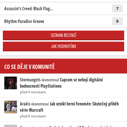
Assassin’s Creed: Black Flag…
7
Rhythm Paradise Groove
9
SEZNAM RECENZÍ
JAK HODNOTÍME
CO SE DĚJE V KOMUNITĚ
Stormangels
Capcom se nebojí digitální
okomentoval
budoucnosti PlayStationu
před 4 minutami
Arakis
Jak vznikl herní fenomén: Skutečný příběh
okomentoval
série Warcraft
před 6 minutami