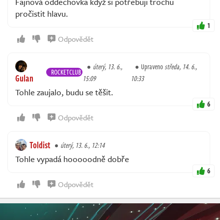
Fajnová oddechovka když si potřebuji trochu
pročistit hlavu.
1
Odpovědět
úterý, 13. 6.,
Upraveno
středa, 14. 6.,
ROCKETCLUB
Gulan
15:09
10:33
Tohle zaujalo, budu se těšit.
6
Odpovědět
Toldist
úterý, 13. 6., 12:14
Tohle vypadá hooooodně dobře
6
Odpovědět