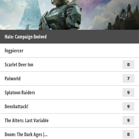
Halo: Campaign Evolved
Fogpiercer
Scarlet Deer Inn
8
Palworld
7
Splatoon Raiders
9
Denshattack!
9
The Alters: Last Variable
9
Doom: The Dark Ages |…
8