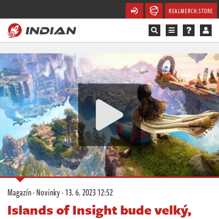
REALMERCH.STORE
Magazín
Recenze
Videa
Soutěže
Databáze
Komunita
Magazín
·
Novinky
·
13. 6. 2023 12:52
Redakce
Islands of Insight bude velký,