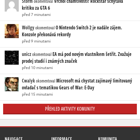
Storm
Vrchol chamtivosti? Rockstar schytává
okomentoval
kritiku za GTA 6
před 7 minutami
Wollgy
O Nintendo Switch 2 je nadále zájem.
okomentoval
Konzole překonává rekordy
před 9 minutami
unicz
EA má pod novým vlastníkem šetřit. Zvažuje
okomentoval
prodej studií i známých značek
před 10 minutami
Cwalyk
Microsoft má chystat zajímavý limitovaný
okomentoval
ovladač s tematikou Gears of War: E-Day
před 15 minutami
PŘEHLED AKTIVITY KOMUNITY
NAVIGACE
INFORMACE
KOMUNITA