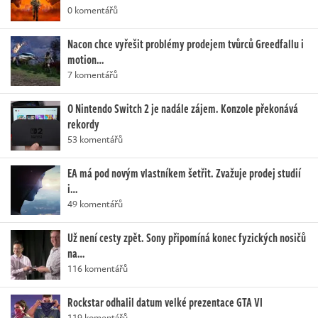
0 komentářů
Nacon chce vyřešit problémy prodejem tvůrců Greedfallu i
motion…
7 komentářů
O Nintendo Switch 2 je nadále zájem. Konzole překonává
rekordy
53 komentářů
EA má pod novým vlastníkem šetřit. Zvažuje prodej studií
i…
49 komentářů
Už není cesty zpět. Sony připomíná konec fyzických nosičů
na…
116 komentářů
Rockstar odhalil datum velké prezentace GTA VI
119 komentářů