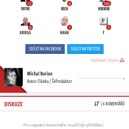
12
8
165
WOW
MEH
HMMM
4
1
3
ARRGG
HAHA
F
SDÍLET NA FACEBOOK
SDÍLET NA TWITTER
Nahlásit chybu
Michal Burian
Autor článku / Šéfredaktor
DISKUZE
| 6 KOMENTÁŘŮ
Pro napsání komentáře musíš být přihlášen.