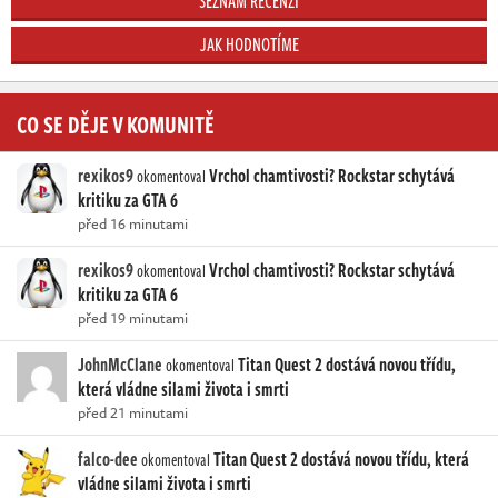
SEZNAM RECENZÍ
JAK HODNOTÍME
CO SE DĚJE V KOMUNITĚ
rexikos9
Vrchol chamtivosti? Rockstar schytává
okomentoval
kritiku za GTA 6
před 16 minutami
rexikos9
Vrchol chamtivosti? Rockstar schytává
okomentoval
kritiku za GTA 6
před 19 minutami
JohnMcClane
Titan Quest 2 dostává novou třídu,
okomentoval
která vládne silami života i smrti
před 21 minutami
falco-dee
Titan Quest 2 dostává novou třídu, která
okomentoval
vládne silami života i smrti