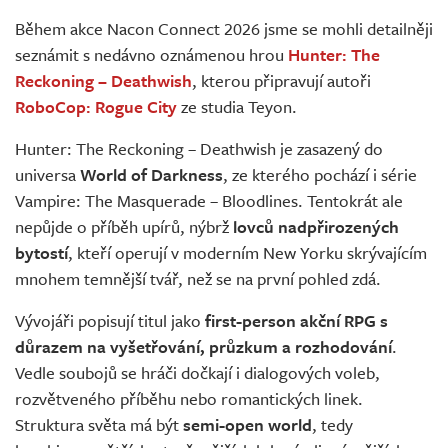
Živě
Během akce Nacon Connect 2026 jsme se mohli detailněji
seznámit s nedávno oznámenou hrou
Hunter: The
Reckoning – Deathwish
, kterou připravují autoři
RoboCop: Rogue City
ze studia Teyon.
Hunter: The Reckoning – Deathwish je zasazený do
universa
World of Darkness
, ze kterého pochází i série
Vampire: The Masquerade – Bloodlines. Tentokrát ale
nepůjde o příběh upírů, nýbrž
lovců nadpřirozených
bytostí
, kteří operují v moderním New Yorku skrývajícím
mnohem temnější tvář, než se na první pohled zdá.
Vývojáři popisují titul jako
first-person akční RPG s
důrazem na vyšetřování, průzkum a rozhodování
.
Vedle soubojů se hráči dočkají i dialogových voleb,
rozvětveného příběhu nebo romantických linek.
Struktura světa má být
semi-open world
, tedy