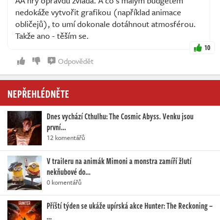
AA hry opravdu zvládá. A co s malým budgetem
nedokáže vytvořit grafikou (například animace
obličejů), to umí dokonale dotáhnout atmosférou.
Takže ano - těším se.
10
Odpovědět
NEPŘEHLÉDNĚTE
Dnes vychází Cthulhu: The Cosmic Abyss. Venku jsou
první…
12 komentářů
V traileru na animák Mimoni a monstra zamíří žlutí
nekňubové do…
0 komentářů
Příští týden se ukáže upírská akce Hunter: The Reckoning –
…