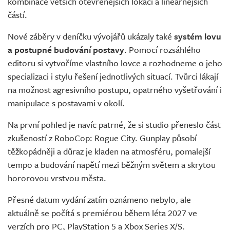
kombinace větších otevřenějších lokací a lineárnějších
částí.
Nové záběry v deníčku vývojářů ukázaly také
systém lovu
a postupné budování postavy
. Pomocí rozsáhlého
editoru si vytvoříme vlastního lovce a rozhodneme o jeho
specializaci i stylu řešení jednotlivých situací. Tvůrci lákají
na možnost agresivního postupu, opatrného vyšetřování i
manipulace s postavami v okolí.
Na první pohled je navíc patrné, že si studio přeneslo část
zkušeností z RoboCop: Rogue City. Gunplay působí
těžkopádněji a důraz je kladen na atmosféru, pomalejší
tempo a budování napětí mezi běžným světem a skrytou
hororovou vrstvou města.
Přesné datum vydání zatím oznámeno nebylo, ale
aktuálně se počítá s premiérou během léta 2027 ve
verzích pro PC, PlayStation 5 a Xbox Series X/S.