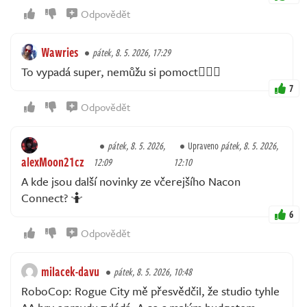
Odpovědět
Wawries
pátek, 8. 5. 2026, 17:29
To vypadá super, nemůžu si pomoct🤷🏻‍♂️
7
Odpovědět
pátek, 8. 5. 2026,
Upraveno
pátek, 8. 5. 2026,
alexMoon21cz
12:09
12:10
A kde jsou další novinky ze včerejšího Nacon
Connect? 🤷
6
Odpovědět
milacek-davu
pátek, 8. 5. 2026, 10:48
RoboCop: Rogue City mě přesvědčil, že studio tyhle