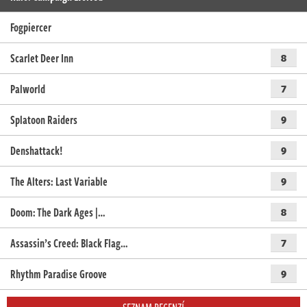
Fogpiercer
Scarlet Deer Inn
8
Palworld
7
Splatoon Raiders
9
Denshattack!
9
The Alters: Last Variable
9
Doom: The Dark Ages |…
8
Assassin’s Creed: Black Flag…
7
Rhythm Paradise Groove
9