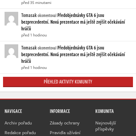
před 35 minutami
Tomasak
Předobjednávky GTA 6 jsou
okomentoval
bezprecedentní. Nová prezentace má ještě zvýšit očekávání
hráčů
před 1 hodinou
Tomasak
Předobjednávky GTA 6 jsou
okomentoval
bezprecedentní. Nová prezentace má ještě zvýšit očekávání
hráčů
před 1 hodinou
PŘEHLED AKTIVITY KOMUNITY
NAVIGACE
INFORMACE
KOMUNITA
Archiv pořadu
Zásady ochrany
Nejnovější
příspěvky
Redakce pořadu
Pravidla užívání