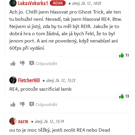
LukasVokurka1
INDIAN
úterý, 26. 12., 14:03
Ach jo. Chtěl jsem hlasovat pro Ghost Trick, ale ten
tu bohužel není. Nevadí, tak jsem hlasoval RE4. Btw.
Nejsem si jistý, zda by tu měl být RDR. Jakože je to
dobrá hra o tom žádná, ale já bych řekl, že to byl
jenom port. A ani ne povedený, když nenabízel ani
60fps při vydání.
11
Odpovědět
FletcherHill
úterý, 26. 12., 13:23
RE4, protože sacrificial lamb
13
Odpovědět
narm
úterý, 26. 12., 13:19
ou to je moc těžký, jestli zvolit RE4 nebo Dead