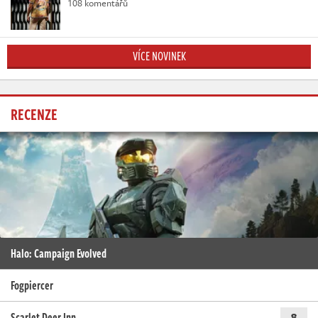
108 komentářů
VÍCE NOVINEK
RECENZE
Halo: Campaign Evolved
Fogpiercer
Scarlet Deer Inn
8