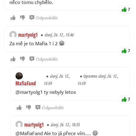
něco tomu chybělo.
7
Odpovědět
martyolg1
úterý, 26. 12., 15:46
Za mě je to Mafia 1 i 2 😁
7
Odpovědět
úterý, 26. 12.,
Upraveno
úterý, 26. 12.,
MafiaFand
15:59
15:59
@martyolg1 ty nebyly letos
7
Odpovědět
martyolg1
úterý, 26. 12., 18:35
@MafiaFand Ale to já přece vím.... 😄