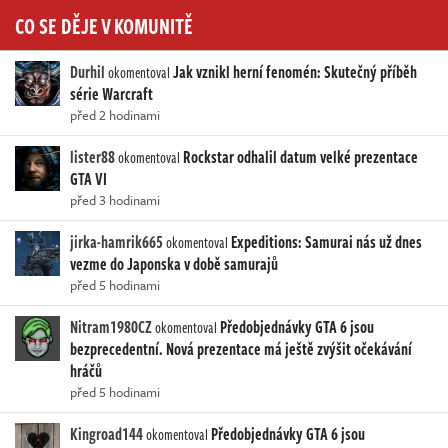
CO SE DĚJE V KOMUNITĚ
Durhil
Jak vznikl herní fenomén: Skutečný příběh
okomentoval
série Warcraft
před 2 hodinami
lister88
Rockstar odhalil datum velké prezentace
okomentoval
GTA VI
před 3 hodinami
jirka-hamrik665
Expeditions: Samurai nás už dnes
okomentoval
vezme do Japonska v době samurajů
před 5 hodinami
Nitram1980CZ
Předobjednávky GTA 6 jsou
okomentoval
bezprecedentní. Nová prezentace má ještě zvýšit očekávání
hráčů
před 5 hodinami
Kingroad144
Předobjednávky GTA 6 jsou
okomentoval