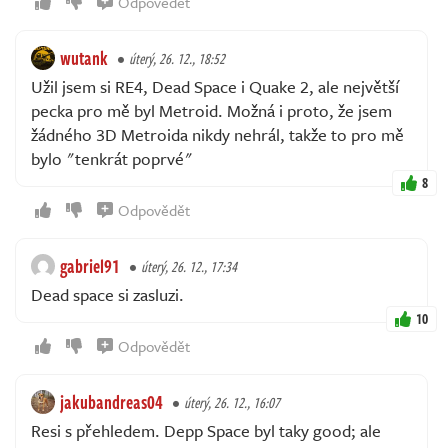
Odpovědět
wutank
úterý, 26. 12., 18:52
Užil jsem si RE4, Dead Space i Quake 2, ale největší
pecka pro mě byl Metroid. Možná i proto, že jsem
žádného 3D Metroida nikdy nehrál, takže to pro mě
bylo "tenkrát poprvé"
8
Odpovědět
gabriel91
úterý, 26. 12., 17:34
Dead space si zasluzi.
10
Odpovědět
jakubandreas04
úterý, 26. 12., 16:07
Resi s přehledem. Depp Space byl taky good; ale