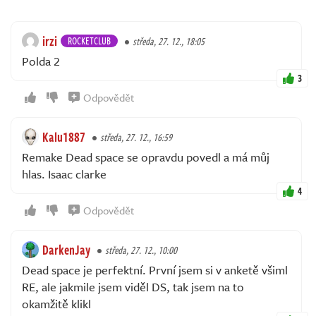
irzi
ROCKETCLUB
středa, 27. 12., 18:05
Polda 2
3
Odpovědět
Kalu1887
středa, 27. 12., 16:59
Remake Dead space se opravdu povedl a má můj
hlas. Isaac clarke
4
Odpovědět
DarkenJay
středa, 27. 12., 10:00
Dead space je perfektní. První jsem si v anketě všiml
RE, ale jakmile jsem viděl DS, tak jsem na to
okamžitě klikl