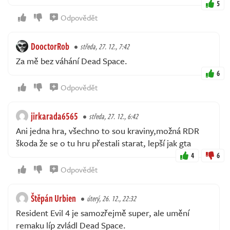
5
Odpovědět
DooctorRob
středa, 27. 12., 7:42
Za mě bez váhání Dead Space.
6
Odpovědět
jirkarada6565
středa, 27. 12., 6:42
Ani jedna hra, všechno to sou kraviny,možná RDR
škoda že se o tu hru přestali starat, lepší jak gta
4
6
Odpovědět
Štěpán Urbien
úterý, 26. 12., 22:32
Resident Evil 4 je samozřejmě super, ale umění
remaku líp zvládl Dead Space.