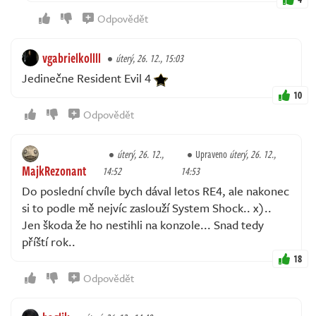
Odpovědět
vgabrielkollll
úterý, 26. 12., 15:03
Jedinečne Resident Evil 4
10
Odpovědět
úterý, 26. 12.,
Upraveno
úterý, 26. 12.,
MajkRezonant
14:52
14:53
Do poslední chvíle bych dával letos RE4, ale nakonec
si to podle mě nejvíc zaslouží System Shock.. x)..
Jen škoda že ho nestihli na konzole... Snad tedy
příští rok..
18
Odpovědět