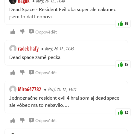
baglik
úterý, 26. 12., 14:48
Dead Space - Resident Evil oba super ale nakonec
jsem to dal Leonovi
15
Odpovědět
radek-hafy
úterý, 26. 12., 14:45
Dead space zamě pecka
15
Odpovědět
Miro647782
úterý, 26. 12., 14:11
Jednoznačne resident evil 4 hral som aj dead space
ale vôbec ma to nebavilo....
12
Odpovědět