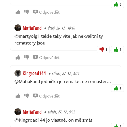
6
Odpovědět
MafiaFand
úterý, 26. 12., 18:40
@martyolg1 takže taky víte jak nekvalitní ty
remastery jsou
1
7
Odpovědět
Kingroad144
středa, 27. 12., 6:14
@MafiaFand jednička je remake, ne remaster...
4
Odpovědět
MafiaFand
středa, 27. 12., 9:32
@Kingroad144 jo vlastně, on mě zmátl
4