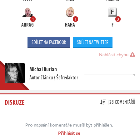
1
1
3
ARRGG
HAHA
F
SDÍLET NA FACEBOOK
SDÍLET NA TWITTER
Nahlásit chybu
Michal Burian
Autor článku / Šéfredaktor
DISKUZE
| 28 KOMENTÁŘŮ
Pro napsání komentáře musíš být přihlášen.
Přihlásit se