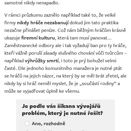
samotné nikdy nenapadlo.
V rámci průzkumu zaznělo například také to, že velké
firmy
nikdy hráče nezabanují
dokud jim tato praktika
nezačne přinášet peníze. Což nám běžným hráčům krásně
ukazuje
firemní kulturu
, která tam musí panovat...
Zaměstnanecké odbory ale i tak vyžadují ban pro ty hráče,
kteří vážně poruší zásady slušného chování vůči tvůrcům –
například
výhrůžky smrtí
, i toto je prý bohužel velmi
časté. Dle jednoho komunitního manažera je nutné ptát
se hráčů na jejich názor, na který by se měl brát zřetel
,
ale
nikdy by si hráč neměl myslet, že je „součástí rodiny“ a
může se vyjadřovat úplně ke všemu.
Je podle vás šikana vývojářů
problém, který je nutné řešit?
Ano, rozhodně