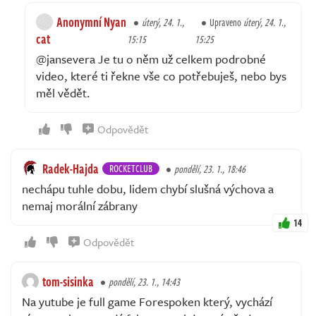
Anonymní Nyan
úterý, 24. 1.,
Upraveno
úterý, 24. 1.,
cat
15:15
15:25
@jansevera Je tu o něm už celkem podrobné
video, které ti řekne vše co potřebuješ, nebo bys
měl vědět.
Odpovědět
Radek-Hajda
ROCKETCLUB
pondělí, 23. 1., 18:46
nechápu tuhle dobu, lidem chybí slušná výchova a
nemaj morální zábrany
14
Odpovědět
tom-sisinka
pondělí, 23. 1., 14:43
Na yutube je full game Forespoken který, vychází