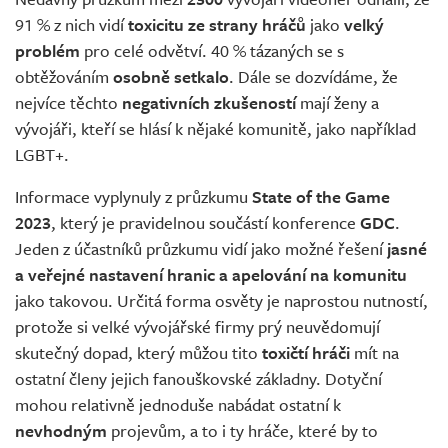
Živě
91 % z nich vidí
toxicitu ze strany hráčů
jako
velký
problém
pro celé odvětví. 40 % tázaných se s
obtěžováním
osobně setkalo
. Dále se dozvídáme, že
nejvíce těchto
negativních zkušeností
mají ženy a
vývojáři, kteří se hlásí k nějaké komunitě, jako například
LGBT+.
Informace vyplynuly z průzkumu
State of the Game
2023
, který je pravidelnou součástí konference
GDC
.
Jeden z účastníků průzkumu vidí jako možné řešení
jasné
a veřejné nastavení hranic a apelování na komunitu
jako takovou. Určitá forma osvěty je naprostou nutností,
protože si velké vývojářské firmy prý neuvědomují
skutečný dopad, který můžou tito
toxičtí hráči
mít na
ostatní členy jejich fanouškovské základny. Dotyční
mohou relativně jednoduše nabádat ostatní k
nevhodným
projevům, a to i ty hráče, které by to