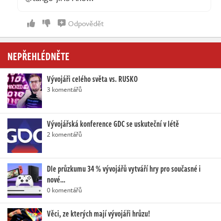
Odpovědět
NEPŘEHLÉDNĚTE
Vývojáři celého světa vs. RUSKO
3 komentářů
Vývojářská konference GDC se uskuteční v létě
2 komentářů
Dle průzkumu 34 % vývojářů vytváří hry pro současné i
nové…
0 komentářů
Věci, ze kterých mají vývojáři hrůzu!