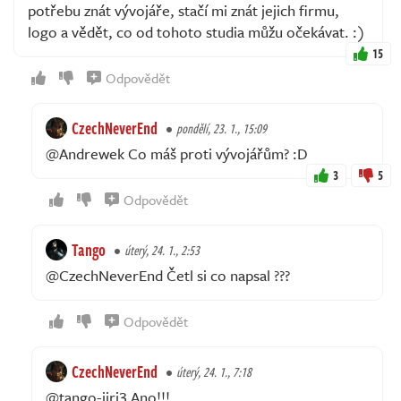
potřebu znát vývojáře, stačí mi znát jejich firmu,
logo a vědět, co od tohoto studia můžu očekávat. :)
15
Odpovědět
CzechNeverEnd
pondělí, 23. 1., 15:09
@Andrewek Co máš proti vývojářům? :D
3
5
Odpovědět
Tango
úterý, 24. 1., 2:53
@CzechNeverEnd Četl si co napsal ???
Odpovědět
CzechNeverEnd
úterý, 24. 1., 7:18
@tango-jiri3 Ano!!!