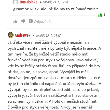
tom-sisinka
pondělí, 23. 1., 15:38
@Namor Nijak. Ale, přišlo my to zajímavé zmínit.
5
Odpovědět
Andrewek
pondělí, 23. 1., 14:33
Já třeba více méně žádné vývojáře neznám a ani
bych znát nechtěl, měla by tady být nějaká hranice. A
tím myslím, že by každé větší studio mělo mít
funkční oddělení pro styk s veřejností, jako takové,
kde by se řešily otázky fanoušků, co případně do hry
přidat, co ne, hlasovat, apod. Vývojáři by měli
dostávat jen zpětnou vazbu z tohoto oddělení, které
by je tím chránilo od napadání, urážek, výhružek...! A
vývojáři by se mohli plně soustředit na to co je baví,
vývoj hry, svůj život a nezatěžovat si hlavu starostmi,
strachem, výhružkami. A hold u menších studií mít
člověka pro styk s veřejností. Nikdy jsem neměl