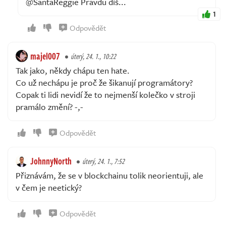
@SantaReggie Pravdu díš...
1
Odpovědět
majel007
úterý, 24. 1., 10:22
Tak jako, někdy chápu ten hate.
Co už nechápu je proč že šikanují programátory?
Copak ti lidi nevidí že to nejmenší kolečko v stroji
pramálo změní? -,-
Odpovědět
JohnnyNorth
úterý, 24. 1., 7:52
Přiznávám, že se v blockchainu tolik neorientuji, ale
v čem je neetický?
Odpovědět