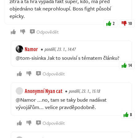
zítra a ta hra vypadá fakt super, kdo, má před
objednáno tak neprohloupí. Boss fight působí
epicky.
2
10
Odpovědět
Namor
pondělí, 23. 1., 14:47
@tom-sisinka Jak to souvisí s tématem článku?
14
Odpovědět
Anonymní Nyan cat
pondělí, 23. 1., 15:18
@Namor ...no, tam se taky bude nadávat
vývojářům... velice pravděpodobně.
8
Odpovědět