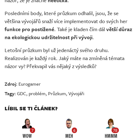
názor, že je značně
neetická
.
Posledními body, které průzkum odhalil, jsou, že se
většina vývojářů snaží více implementovat do svých her
funkce pro postižené
. Také je kladen čím dál
větší důraz
na ekologickou udržitelnost při vývoji
.
Letošní průzkum byl už jedenáctý svého druhu.
Realizován je každý rok. Jaký máte na zmíněná témata
názor vy? Překvapil vás nějaký z výsledků?
Zdroj:
Eurogamer
Tagy:
GDC
,
problém
,
Průzkum
,
Vývojáři
LÍBIL SE TI ČLÁNEK?
7
6
78
WOW
MEH
HMMM