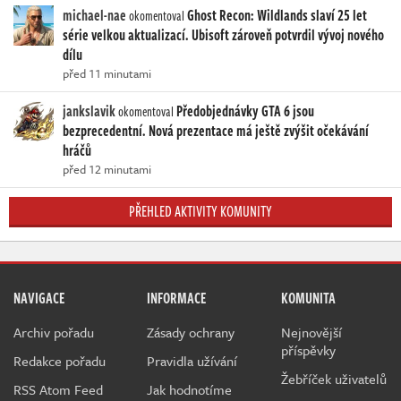
michael-nae
Ghost Recon: Wildlands slaví 25 let
okomentoval
série velkou aktualizací. Ubisoft zároveň potvrdil vývoj nového
dílu
před 11 minutami
jankslavik
Předobjednávky GTA 6 jsou
okomentoval
bezprecedentní. Nová prezentace má ještě zvýšit očekávání
hráčů
před 12 minutami
PŘEHLED AKTIVITY KOMUNITY
NAVIGACE
INFORMACE
KOMUNITA
Archiv pořadu
Zásady ochrany
Nejnovější
příspěvky
Redakce pořadu
Pravidla užívání
Žebříček uživatelů
RSS Atom Feed
Jak hodnotíme