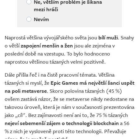
Ne, větším problém je šikana
mezi hráči
Nevím
Naprostá většina vývojářského světa jsou
bílí muži
. Snahy
o větší
zapojení menšin a žen
jsou ale zejména v
poslední době na vzestupu. To bylo hodnoceno
naprostou většinou tázaných velmi pozitivně.
Dále přišla řeč i na čistě pracovní témata. Většina
tázaných si myslí, že
Epic Games má
největší šanci uspět
na poli
metaverse
. Skoro polovina tázaných (45 %)
ovšem zastává názor, že se metaverse nikdy nedostane na
takovou úroveň, která je nám v současnosti prezentována
jako „cíl". Bez zajímavosti není ani to, že 75 % tázaných
nejeví sebemenší zájem
o technologii
blockchain
a 56
% z nich je vysloveně proti této technologii. Převažuje