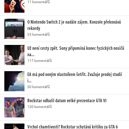
11 komentářů
O Nintendo Switch 2 je nadále zájem. Konzole překonává
rekordy
53 komentářů
Už není cesty zpět. Sony připomíná konec fyzických nosičů
na…
117 komentářů
EA má pod novým vlastníkem šetřit. Zvažuje prodej studií
i…
50 komentářů
Rockstar odhalil datum velké prezentace GTA VI
120 komentářů
Vrchol chamtivosti? Rockstar schytává kritiku za GTA 6