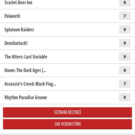
Scarlet Deer Inn
8
Palworld
7
Splatoon Raiders
9
Denshattack!
9
The Alters: Last Variable
9
Doom: The Dark Ages |…
8
Assassin’s Creed: Black Flag…
7
Rhythm Paradise Groove
9
SEZNAM RECENZÍ
JAK HODNOTÍME