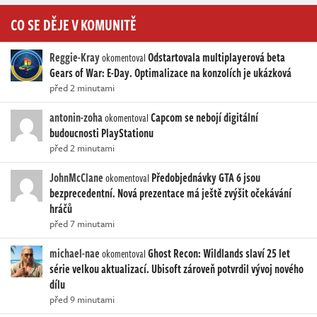
CO SE DĚJE V KOMUNITĚ
Reggie-Kray
Odstartovala multiplayerová beta
okomentoval
Gears of War: E-Day. Optimalizace na konzolích je ukázková
před 2 minutami
antonin-zoha
Capcom se nebojí digitální
okomentoval
budoucnosti PlayStationu
před 2 minutami
JohnMcClane
Předobjednávky GTA 6 jsou
okomentoval
bezprecedentní. Nová prezentace má ještě zvýšit očekávání
hráčů
před 7 minutami
michael-nae
Ghost Recon: Wildlands slaví 25 let
okomentoval
série velkou aktualizací. Ubisoft zároveň potvrdil vývoj nového
dílu
před 9 minutami