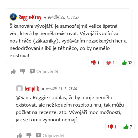
Reggie-Kray
pondělí, 23. 1., 14:27
Šikanování vývojářů je samozřejmě velice špatná
věc, která by neměla existovat. Vývojáři vodící za
nos hráče (zákazníky), vydáváním rozsekaných her a
nedodržování slibů je též něco, co by nemělo
existovat.
1
1
32
Odpovědět
lemplik
pondělí, 23. 1., 15:00
@SantaReggie souhlas, že by oboje nemělo
existovat, ale než koupím rozbitou hru, tak můžu
počkat na recenze, atp. Vývojáři moc možností,
jak se tomu vyhnout nemají.
1
7
Odpovědět