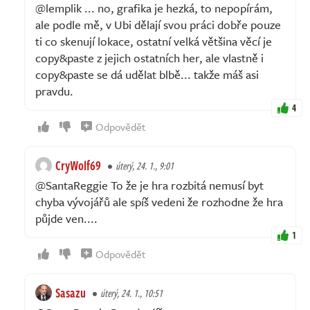
@lemplik ... no, grafika je hezká, to nepopírám,
ale podle mě, v Ubi dělají svou práci dobře pouze
ti co skenují lokace, ostatní velká většina věcí je
copy&paste z jejich ostatních her, ale vlastně i
copy&paste se dá udělat blbě... takže máš asi
pravdu.
4
Odpovědět
CryWolf69
úterý, 24. 1., 9:01
@SantaReggie To že je hra rozbitá nemusí byt
chyba vývojářů ale spíš vedeni že rozhodne že hra
půjde ven....
1
Odpovědět
Sasazu
úterý, 24. 1., 10:51