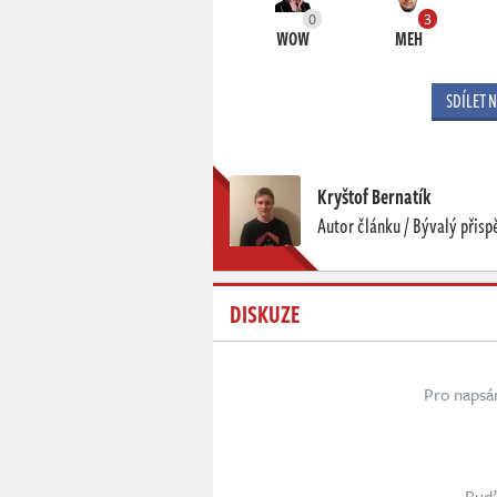
0
3
WOW
MEH
SDÍLET 
Kryštof Bernatík
Autor článku / Bývalý přisp
DISKUZE
Pro napsá
Buď 