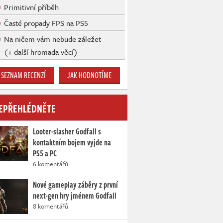
Primitivní příběh
Časté propady FPS na PS5
Na ničem vám nebude záležet
(+ další hromada věcí)
SEZNAM RECENZÍ
JAK HODNOTÍME
EPŘEHLÉDNĚTE
Looter-slasher Godfall s
kontaktním bojem vyjde na
PS5 a PC
6 komentářů
Nové gameplay záběry z první
next-gen hry jménem Godfall
8 komentářů