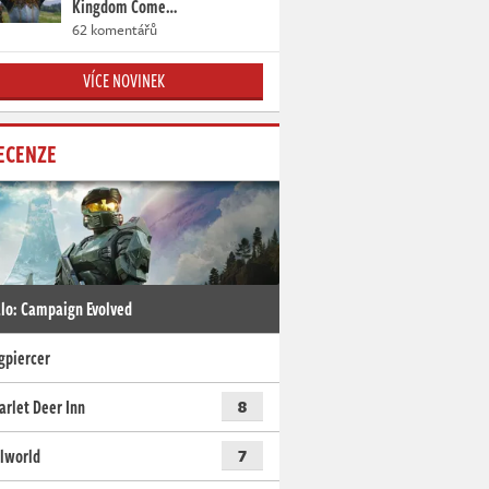
Kingdom Come…
62 komentářů
VÍCE NOVINEK
ECENZE
lo: Campaign Evolved
gpiercer
arlet Deer Inn
8
lworld
7