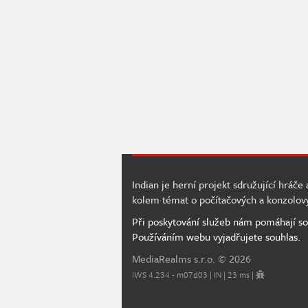
Indian je herní projekt sdružující hráče
kolem témat o počítačových a konzolov
Při poskytování služeb nám pomáhají so
Používáním webu vyjadřujete souhlas.
MediaRealms s.r.o.
© 2026
IWS 4.234 - m07d03 | IN | 23 ms |