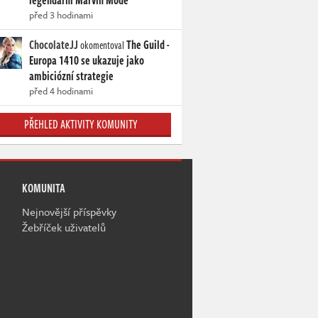
legendární Marvin Mode
před 3 hodinami
ChocolateJJ
The Guild -
okomentoval
Europa 1410 se ukazuje jako
ambiciózní strategie
před 4 hodinami
PŘEHLED AKTIVITY KOMUNITY
KOMUNITA
Nejnovější příspěvky
Žebříček uživatelů