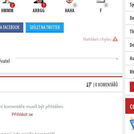
Sp
2
1
0
0
HMMM
ARRGG
HAHA
F
De
NA FACEBOOK
SDÍLET NA TWITTER
Th
Nahlásit chybu
Do
As
ěvatel
Rh
| 0 KOMENTÁŘŮ
C
ní komentáře musíš být přihlášen.
Přihlásit se
první, kdo napíše komentář!