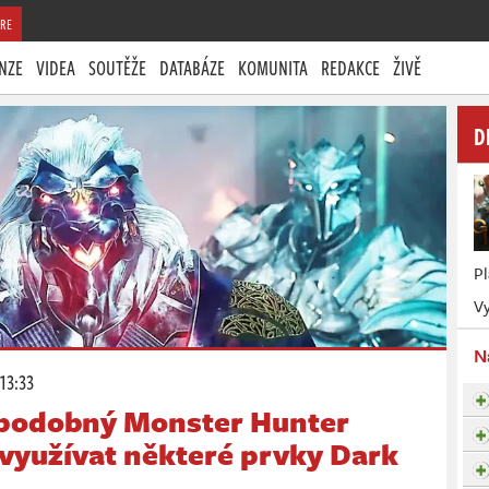
RE
NZE
VIDEA
SOUTĚŽE
DATABÁZE
KOMUNITA
REDAKCE
ŽIVĚ
D
P
Vy
N
 13:33
 podobný Monster Hunter
 využívat některé prvky Dark