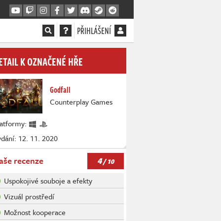
PŘIHLÁŠENÍ
ETAIL K OZNAČENÉ HŘE
Godfall
Counterplay Games
latformy:
dání: 12. 11. 2020
4
aše recenze
/ 10
Uspokojivé souboje a efekty
Vizuál prostředí
Možnost kooperace