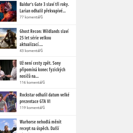
Baldur's Gate 3 slaví tři roky.
Larian odhalil překvapivé…
77 komentářů
Ghost Recon: Wildlands slaví
25 let série velkou
aktualizací.…
43 komentářů
Už není cesty zpět. Sony
připomíná konec fyzických
nosičů na…
116 komentářů
Rockstar odhalil datum velké
prezentace GTA VI
119 komentářů
Warhorse nehodlá měnit
recept na úspěch. Další