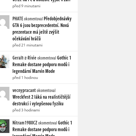
před 9 minutami
PHATE
Předobjednávky
okomentoval
GTA 6 jsou bezprecedentní. Nová
prezentace má ještě zvýšit
očekávání hráčů
před 21 minutami
Geralt-z-Rivie
Gothic 1
okomentoval
Remake dostane podporu modů i
legendární Marvin Mode
před 1 hodinou
vecnypracant
okomentoval
Wreckfest 2 láká na realističtější
destrukci i vylepšenou fyziku
před 3 hodinami
Nitram1980CZ
Gothic 1
okomentoval
Remake dostane podporu modů i