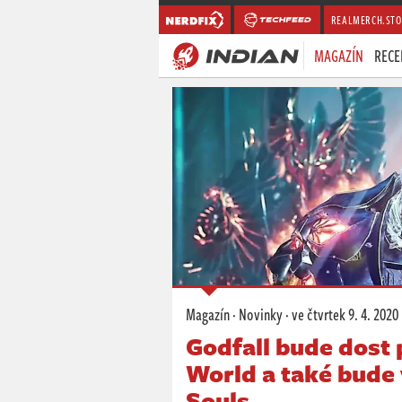
REALMERCH.STO
MAGAZÍN
RECE
Magazín
·
Novinky
·
ve čtvrtek
9. 4. 2020
Godfall bude dost
World a také bude
Souls