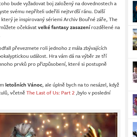
 toho bude vyžadovat boj založený na dovednostech a
e svému nepříteli udeřili nejtvrdší ránu. Další
l, který je inspirovaný sériemi Archiv Bouřné záře, The
 můžete očekávat
velké fantasy zasazení
rozdělené na
.
odfall převezmete roli jednoho z mála zbývajících
apokalyptickou událost. Hra vám dá na výběr ze tří
 mnoho prvků pro přizpůsobení, které si postupně
em
letošních Vánoc
, ale úplně bych na to nesázel, když
tulů, včetně
The Last of Us: Part 2
,bylo v poslední