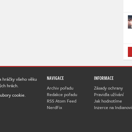
NAVIGACE
INFORMACE
 a hráčky všeho věku
ých hrách.
Archiv pořadu
Zásady ochrany
Redakce pořadu
Pravidla užívání
ubory cookie.
RSS Atom Feed
Jak hodnotíme
NerdFix
Inzerce na Indianovi