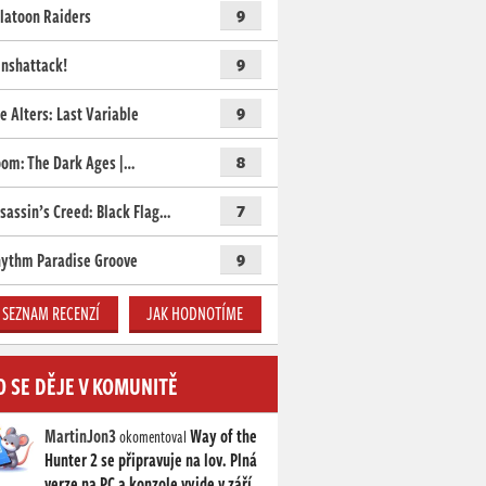
latoon Raiders
9
nshattack!
9
e Alters: Last Variable
9
om: The Dark Ages |…
8
sassin’s Creed: Black Flag…
7
ythm Paradise Groove
9
SEZNAM RECENZÍ
JAK HODNOTÍME
O SE DĚJE V KOMUNITĚ
MartinJon3
Way of the
okomentoval
Hunter 2 se připravuje na lov. Plná
verze na PC a konzole vyjde v září