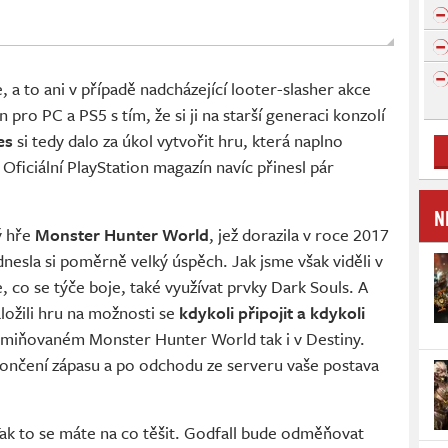
 a to ani v případě nadcházející looter-slasher akce
n pro PC a PS5 s tím, že si ji na starší generaci konzolí
es
si tedy dalo za úkol vytvořit hru, která naplno
 Oficiální PlayStation magazín navíc přinesl pár
N
ý hře
Monster Hunter World
, jež dorazila v roce 2017
nesla si poměrně velký úspěch. Jak jsme však viděli v
, co se týče boje, také využívat prvky Dark Souls. A
ložili hru na možnosti se
kdykoli připojit a kdykoli
ž zmiňovaném Monster Hunter World tak i v Destiny.
ončení zápasu a po odchodu ze serveru vaše postava
Tak to se máte na co těšit. Godfall bude odměňovat