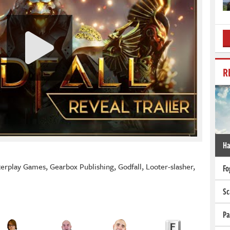
R
Ha
erplay Games
,
Gearbox Publishing
,
Godfall
,
Looter-slasher
,
Fo
Sc
Pa