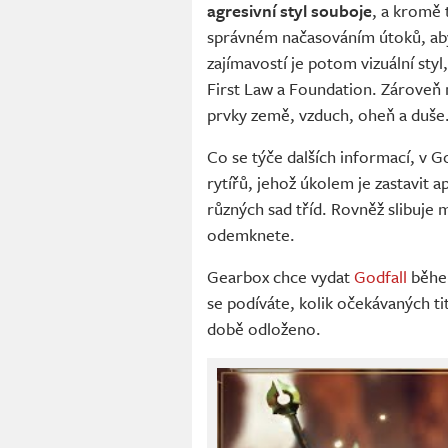
agresivní styl souboje
, a kromě
správném načasováním útoků, abyst
zajímavostí je potom vizuální sty
First Law a Foundation. Zároveň
prvky země, vzduch, oheň a duše
Co se týče dalších informací, v G
rytířů, jehož úkolem je zastavit 
různých sad tříd. Rovněž slibuje
odemknete.
Gearbox chce vydat
Godfall
běh
se podíváte, kolik očekávaných ti
době odloženo.