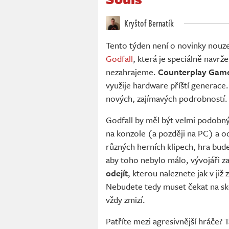
Kryštof Bernatík
Tento týden není o novinky nouze,
Godfall
, která je speciálně navrže
nezahrajeme.
Counterplay Gam
využije hardware příští generace.
nových, zajímavých podrobností.
Godfall by měl být velmi podobn
na konzole (a později na PC) a od
různých herních klipech, hra bude
aby toho nebylo málo, vývojáři za
odejít
, kterou naleznete jak v ji
Nebudete tedy muset čekat na sk
vždy zmizí.
Patříte mezi agresivnější hráče? 