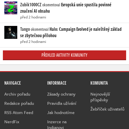
Zubik1000CZ
Evropská unie spustila povinné
okomentoval
značení AI obsahu
před 2 hodinami
Tango
Halo: Campaign Evolved je naleštěný základ
okomentoval
se zbytečnou přílohou
před 2 hodinami
PŘEHLED AKTIVITY KOMUNITY
NAVIGACE
INFORMACE
KOMUNITA
Archiv pořadu
Zásady ochrany
Nejnovější
příspěvky
Redakce pořadu
Pravidla užívání
Žebříček uživatelů
RSS Atom Feed
Jak hodnotíme
NerdFix
Inzerce na
Indianovi