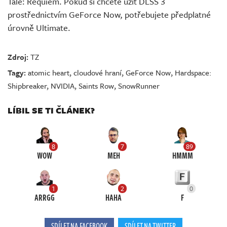
Tale: Requiem. Pokud si chcete užít DLSS 3
prostřednictvím GeForce Now, potřebujete předplatné
úrovně Ultimate.
Zdroj:
TZ
Tagy:
atomic heart
,
cloudové hraní
,
GeForce Now
,
Hardspace:
Shipbreaker
,
NVIDIA
,
Saints Row
,
SnowRunner
LÍBIL SE TI ČLÁNEK?
8
7
89
WOW
MEH
HMMM
1
2
0
ARRGG
HAHA
F
SDÍLET NA FACEBOOK
SDÍLET NA TWITTER