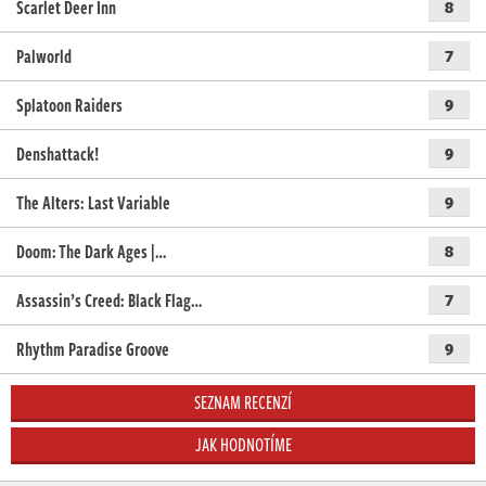
Scarlet Deer Inn
8
Palworld
7
Splatoon Raiders
9
Denshattack!
9
The Alters: Last Variable
9
Doom: The Dark Ages |…
8
Assassin’s Creed: Black Flag…
7
Rhythm Paradise Groove
9
SEZNAM RECENZÍ
JAK HODNOTÍME