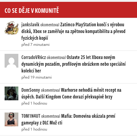
CO SE DĚJE V KOMUNITĚ
jankslavik
Zatímco PlayStation končí s výrobou
okomentoval
disků, Xbox se zaměřuje na zpětnou kompatibilitu a převod
fyzických kopií
před 7 minutami
CorradoVR6cz
Oslavte 25 let Xboxu novým
okomentoval
dynamickým pozadím, profilovým obrázkem nebo speciální
kolekcí her
před 19 minutami
DomSonny
Warhorse nehodlá měnit recept na
okomentoval
úspěch. Další Kingdom Come dorazí překvapivě brzy
před 1 hodinou
T0M1N4UT
Mafia: Domovina ukázala první
okomentoval
gameplay z DLC Muž cti
před 1 hodinou