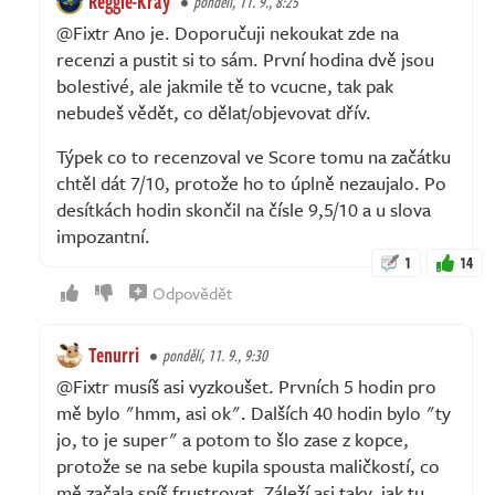
Reggie-Kray
pondělí, 11. 9., 8:25
@Fixtr Ano je. Doporučuji nekoukat zde na
recenzi a pustit si to sám. První hodina dvě jsou
bolestivé, ale jakmile tě to vcucne, tak pak
nebudeš vědět, co dělat/objevovat dřív.
Týpek co to recenzoval ve Score tomu na začátku
chtěl dát 7/10, protože ho to úplně nezaujalo. Po
desítkách hodin skončil na čísle 9,5/10 a u slova
impozantní.
1
14
Odpovědět
Tenurri
pondělí, 11. 9., 9:30
@Fixtr musíš asi vyzkoušet. Prvních 5 hodin pro
mě bylo "hmm, asi ok". Dalších 40 hodin bylo "ty
jo, to je super" a potom to šlo zase z kopce,
protože se na sebe kupila spousta maličkostí, co
mě začala spíš frustrovat. Záleží asi taky, jak tu