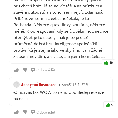
hru chceš hrát. Já se nejvíc těšila na průzkum a
stavění outpostů a z toho jsem nejvíc zklamaná.
Příběhově jsem nic extra nečekala, je to
Bethesda. Některé quest linky jsou fajn, některé
méně. K odreagování, kdy se člověku moc nechce
přemýšlet je to super, jinak je to prostě
průměrně dobrá hra. inteligence společníků i
protivníků je stejná jako ve skyrimu, tam žádné
zlepšení nevidím, ale zase, ani jsem ho nečekala.
10
Odpovědět
Anonymní Nosorožec
pondělí, 11. 9., 13:19
@Fixtrzas tak WOW to není....pohledej recenze
na netu...
5
Odpovědět