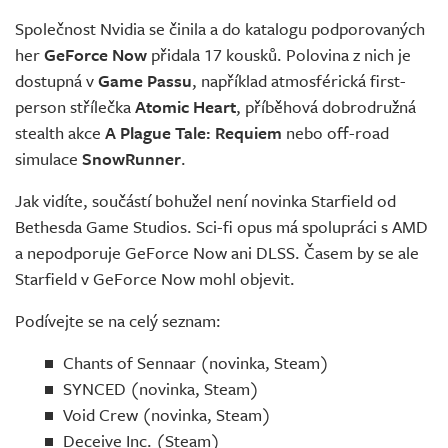
Živě
Společnost Nvidia se činila a do katalogu podporovaných
her
GeForce Now
přidala 17 kousků. Polovina z nich je
dostupná v
Game Passu
, například atmosférická first-
person střílečka
Atomic Heart
, příběhová dobrodružná
stealth akce
A Plague Tale: Requiem
nebo off-road
simulace
SnowRunner
.
Jak vidíte, součástí bohužel není novinka Starfield od
Bethesda Game Studios. Sci-fi opus má spolupráci s AMD
a nepodporuje GeForce Now ani DLSS. Časem by se ale
Starfield v GeForce Now mohl objevit.
Podívejte se na celý seznam:
Chants of Sennaar (novinka, Steam)
SYNCED (novinka, Steam)
Void Crew (novinka, Steam)
Deceive Inc. (Steam)