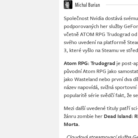
Michal Burian
Společnost Nvidia dostává svému
podporovaných her služby GeFor
včetně ATOM RPG Trudograd od 
svého uvedení na platformě Ste
3, které vyšlo na Steamu ve střed
Atom RPG: Trudograd
je post-a
původní Atom RPG jako samostatn
jako Wasteland nebo první dva díl
název napovídá, svižná sportovní
popularitě série svědčí fakt, že se
Mezi další uvedené tituly patří sci
žánru zombie her
Dead Island: Ri
Morta
.
„Cloudová streamovací služba Ge