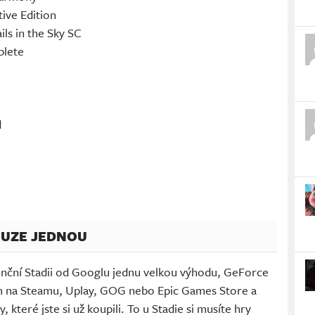
tive Edition
ls in the Sky SC
plete
d
OUZE JEDNOU
ční Stadii od Googlu jednu velkou výhodu, GeForce
m na Steamu, Uplay, GOG nebo Epic Games Store a
 které jste si už koupili. To u Stadie si musíte hry