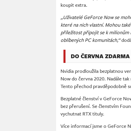
koupit extra.
„Uživatelé GeForce Now se mohou
které na nich vlastní. Mohou také
příležitost připojit se k milionům
oblíbených PC komunitách,“
dodá
DO ČERVNA ZDARMA
Nvidia prodloužila bezplatnou v
Now do června 2020. Nadále tak
Tento přechod pravděpodobně souv
Bezplatné členství v GeForce Now
bez přerušení. Se členstvím Found
vychutnat RTX tituly.
Více informací jsme o GeForce 