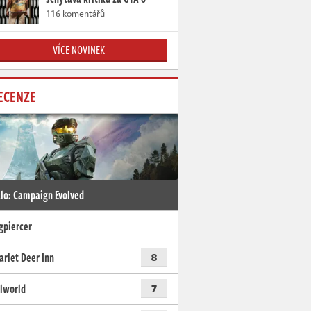
116 komentářů
VÍCE NOVINEK
ECENZE
lo: Campaign Evolved
gpiercer
arlet Deer Inn
8
lworld
7