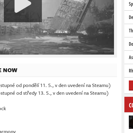
Sp
De
Th
Do
As
E NOW
Rh
upné od pondělí 11. 5., v den uvedení na Steamu)
stupné od středy 13. 5., v den uvedení na Steamu)
C
adlock
Harmony