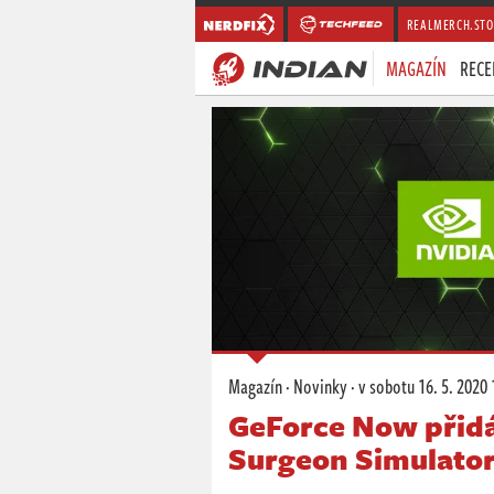
REALMERCH.STO
MAGAZÍN
RECE
Magazín
·
Novinky
·
v sobotu
16. 5. 2020 
GeForce Now přidá
Surgeon Simulator