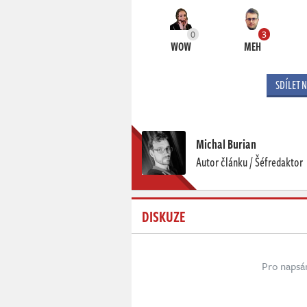
0
3
WOW
MEH
SDÍLET 
Michal Burian
Autor článku / Šéfredaktor
DISKUZE
Pro napsá