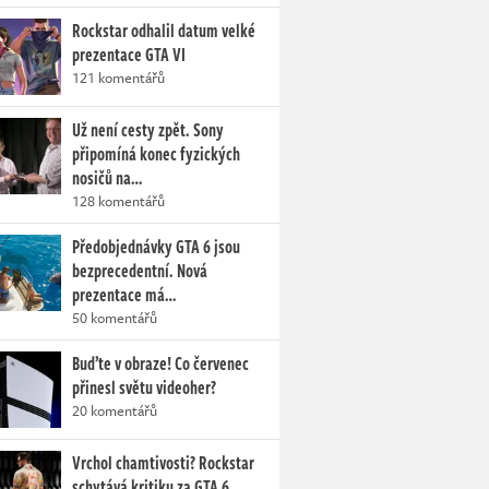
Rockstar odhalil datum velké
prezentace GTA VI
121 komentářů
Už není cesty zpět. Sony
připomíná konec fyzických
nosičů na…
128 komentářů
Předobjednávky GTA 6 jsou
bezprecedentní. Nová
prezentace má…
50 komentářů
Buďte v obraze! Co červenec
přinesl světu videoher?
20 komentářů
Vrchol chamtivosti? Rockstar
schytává kritiku za GTA 6