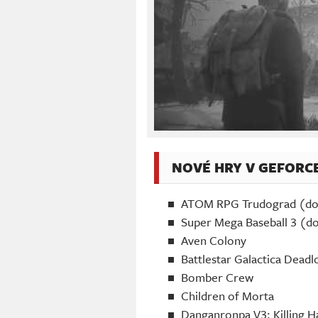
NOVÉ HRY V GEFORC
ATOM RPG Trudograd (dost
Super Mega Baseball 3 (do
Aven Colony
Battlestar Galactica De
Bomber Crew
Children of Morta
Danganronpa V3: Killing 