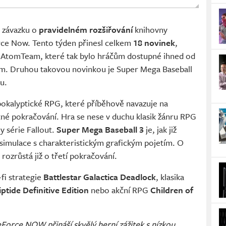
 závazku o
pravidelném rozšiřování
knihovny
ce Now. Tento týden přinesl celkem
18 novinek
,
AtomTeam, které tak bylo hráčům dostupné ihned od
am. Druhou takovou novinkou je Super Mega Baseball
u.
pokalyptické RPG, které příběhově navazuje na
é pokračování. Hra se nese v duchu klasik žánru RPG
y série Fallout.
Super Mega Baseball 3
je, jak již
 simulace s charakteristickým grafickým pojetím. O
 rozrůstá již o třetí pokračování.
-fi strategie
Battlestar Galactica Deadlock
, klasika
ptide Definitive Edition
nebo akční RPG
Children of
Force NOW přináší skvělý herní zážitek s nízkou