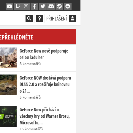
PŘIHLÁŠENÍ
EPŘEHLÉDNĚTE
GeForce Now nově podporuje
celou řadu her
8 komentářů
GeForce NOW dostává podporu
DLSS 2.0 a rozšiřuje knihovnu
o 21…
5 komentářů
GeForce Now přichází o
všechny hry od Warner Brosu,
Microsoftu,…
15 komentářů