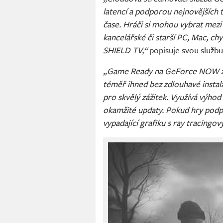
latencí a podporou nejnovějších t
čase. Hráči si mohou vybrat mezi
kancelářské či starší PC, Mac, ch
SHIELD TV,“
popisuje svou službu
„Game Ready na GeForce NOW zna
téměř ihned bez zdlouhavé instala
pro skvělý zážitek. Využívá výho
okamžité updaty. Pokud hry podpo
vypadající grafiku s ray tracingov