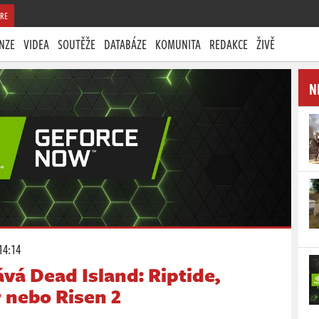
RE
NZE
VIDEA
SOUTĚŽE
DATABÁZE
KOMUNITA
REDAKCE
ŽIVĚ
N
14:14
vá Dead Island: Riptide,
 nebo Risen 2