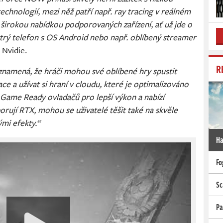
echnologií, mezi něž patří např. ray tracing v reálném
 širokou nabídkou podporovaných zařízení, ať už jde o
ytrý telefon s OS Android nebo např. oblíbený streamer
 Nvidie.
R
mená, že hráči mohou své oblíbené hry spustit
ce a užívat si hraní v cloudu, které je optimalizováno
d Game Ready ovladačů pro lepší výkon a nabízí
rují RTX, mohou se uživatelé těšit také na skvěle
ými efekty.“
Ha
Fo
Sc
Pa