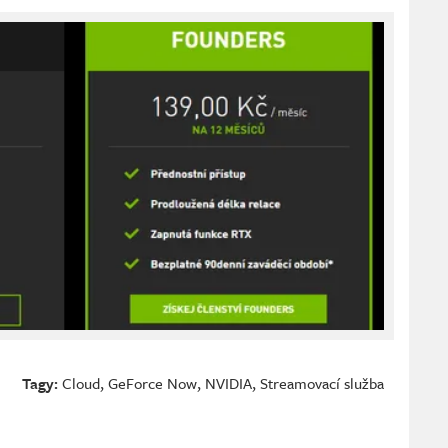
Tagy:
Cloud
,
GeForce Now
,
NVIDIA
,
Streamovací služba