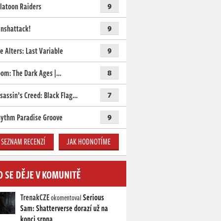
latoon Raiders
9
nshattack!
9
e Alters: Last Variable
9
om: The Dark Ages |…
8
sassin’s Creed: Black Flag…
7
ythm Paradise Groove
9
SEZNAM RECENZÍ
JAK HODNOTÍME
O SE DĚJE V KOMUNITĚ
TrenakCZE
Serious
okomentoval
Sam: Shatterverse dorazí už na
konci srpna