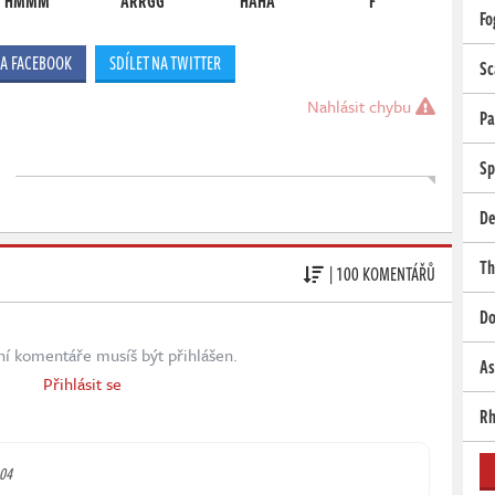
HMMM
ARRGG
HAHA
F
Fo
NA FACEBOOK
SDÍLET NA TWITTER
Sc
Nahlásit chybu
Pa
Sp
De
Th
| 100 KOMENTÁŘŮ
Do
ní komentáře musíš být přihlášen.
As
Přihlásit se
Rh
:04