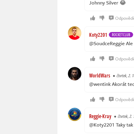
Johnny Silver 😂
Odpověd
Koty2201
ROCKETCLUB
@SoudceReggie Ale n
Odpověd
WorldWars
čtvrtek, 2. 1
@wentink Akorát ted
Odpověd
Reggie-Kray
čtvrtek, 2. 
@Koty2201 Taky tak