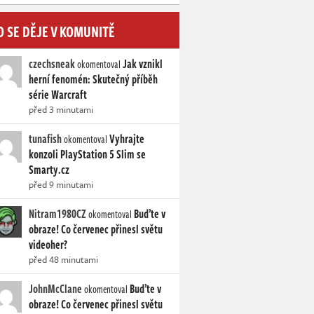
O SE DĚJE V KOMUNITĚ
czechsneak
Jak vznikl
okomentoval
herní fenomén: Skutečný příběh
série Warcraft
před 3 minutami
tunafish
Vyhrajte
okomentoval
konzoli PlayStation 5 Slim se
Smarty.cz
před 9 minutami
Nitram1980CZ
Buďte v
okomentoval
obraze! Co červenec přinesl světu
videoher?
před 48 minutami
JohnMcClane
Buďte v
okomentoval
obraze! Co červenec přinesl světu