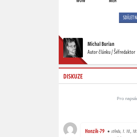
WOW
MEH
SDÍLET 
Michal Burian
Autor článku / Šéfredaktor
DISKUZE
Pro napsá
Honzik-79
středa, 1. 10., 18