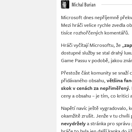
Michal Burian
Microsoft dnes nepříjemně překv
Mezi hráči velice rychle zvedla ob
tisíce rozhořčených komentářů.
Hráči vyčítají Microsoftu, že „
zap
dostupné služby se stal drahý luxu
Game Passu v podobě, jakou zná
Přestože část komunity se snaží c
přidávaného obsahu,
většina fa
skok v cenách za nepřiměřený.
ceny a obsahu – je tím, co kritici
Napětí navíc ještě vygradovalo, 
okamžitě zrušit. Jenže v tu chvíli
nevydržely
a stránka pro správu
hráče to byla jen další kapka do již