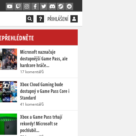
PŘIHLÁŠENÍ
EPŘEHLÉDNĚTE
Microsoft naznačuje
dostupnější Game Pass, ale
hardcore hráče…
17 komentářů
Xbox Cloud Gaming bude
dostupný v Game Pass Core i
Standard
41 komentářů
Xbox a Game Pass trhají
rekordy! Microsoft se
pochlubil…