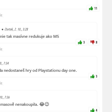
11
ět
čtvrtek, 2. 10., 3:28
ie tak masívne redukuje ako MS
3
8
ět
0., 7:34
a nedostaneš hry od Playstationu day one.
3
ět
10., 7:36
 masově nenakoupila. 😂😉
4