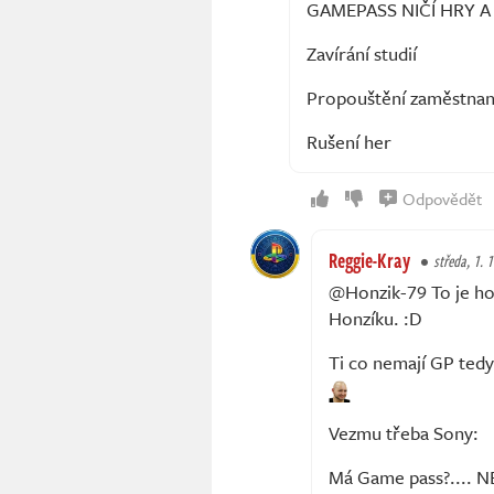
GAMEPASS NIČÍ HRY A 
Zavírání studií
Propouštění zaměstna
Rušení her
Odpovědět
Reggie-Kray
středa, 1. 1
@Honzik-79 To je hod
Honzíku. :D
Ti co nemají GP tedy 
Vezmu třeba Sony:
Má Game pass?.... N