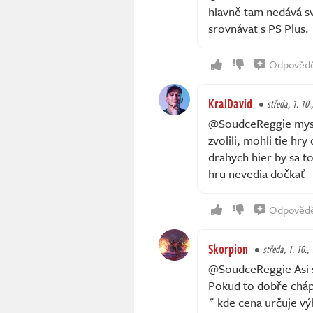
hlavně tam nedává sv
srovnávat s PS Plus.
Odpověd
KralDavid
středa, 1. 10.
@SoudceReggie mysli
zvolili, mohli tie hr
drahych hier by sa to 
hru nevedia dočkať
Odpověd
Skorpion
středa, 1. 10.,
@SoudceReggie Asi s
Pokud to dobře cháp
" kde cena určuje vý