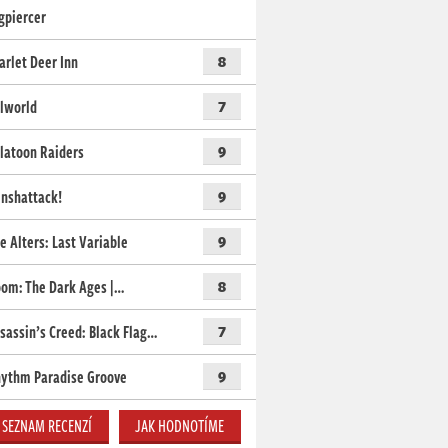
gpiercer
arlet Deer Inn
8
lworld
7
latoon Raiders
9
nshattack!
9
e Alters: Last Variable
9
om: The Dark Ages |…
8
sassin’s Creed: Black Flag…
7
ythm Paradise Groove
9
SEZNAM RECENZÍ
JAK HODNOTÍME