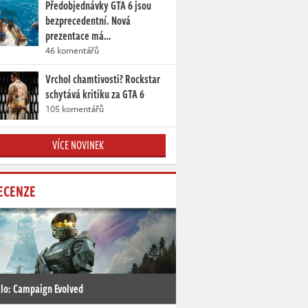
Předobjednávky GTA 6 jsou
bezprecedentní. Nová
prezentace má…
46 komentářů
Vrchol chamtivosti? Rockstar
schytává kritiku za GTA 6
105 komentářů
VÍCE NOVINEK
ECENZE
lo: Campaign Evolved