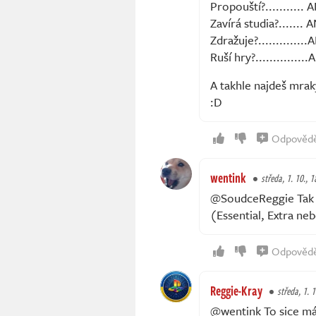
Propouští?...........
Zavírá studia?.......
Zdražuje?.............
Ruší hry?..............
A takhle najdeš mrak
:D
Odpověd
wentink
středa, 1. 10., 1
@SoudceReggie Tak G
(Essential, Extra ne
Odpověd
Reggie-Kray
středa, 1. 1
@wentink To sice má,