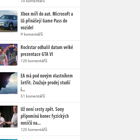
70 komentářů
Xbox míří do aut. Microsoft a
LG přinášejí Game Pass do
vozidel
9 komentářů
Rockstar odhalil datum velké
prezentace GTA VI
120 komentářů
EA má pod novým vlastníkem
šetřit. Zvažuje prodej studií
i…
51 komentářů
Už není cesty zpět. Sony
připomíná konec fyzických
nosičů na…
125 komentářů