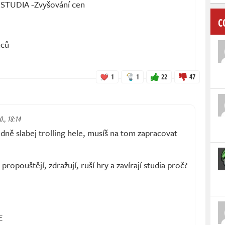
STUDIA -Zvyšování cen
C
nců
1
1
22
47
0., 18:14
ně slabej trolling hele, musíš na tom zapracovat
propouštějí, zdražují, ruší hry a zavírají studia proč?
E