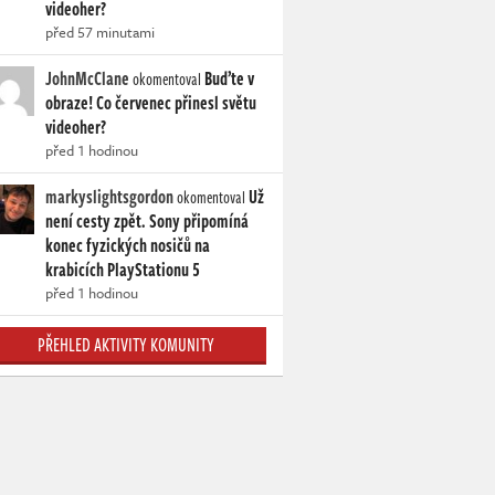
videoher?
před 57 minutami
JohnMcClane
Buďte v
okomentoval
obraze! Co červenec přinesl světu
videoher?
před 1 hodinou
markyslightsgordon
Už
okomentoval
není cesty zpět. Sony připomíná
konec fyzických nosičů na
krabicích PlayStationu 5
před 1 hodinou
PŘEHLED AKTIVITY KOMUNITY