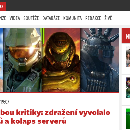
RE
NZE
VIDEA
SOUTĚŽE
DATABÁZE
KOMUNITA
REDAKCE
ŽIVĚ
N
 19:07
ou kritiky: zdražení vyvolalo
ů a kolaps serverů