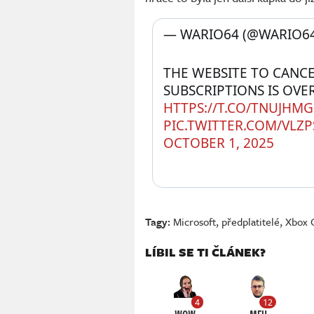
— WARIO64 (@WARIO64
THE WEBSITE TO CANCE
HTTPS://T.CO/TNUJHM
PIC.TWITTER.COM/VLZ
OCTOBER 1, 2025
Tagy:
Microsoft
,
předplatitelé
,
Xbox 
LÍBIL SE TI ČLÁNEK?
4
12