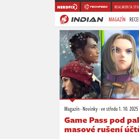
REALMERCH.STO
MAGAZÍN
RECE
Magazín
·
Novinky
·
ve středu
1. 10. 2025
Game Pass pod palb
masové rušení účt