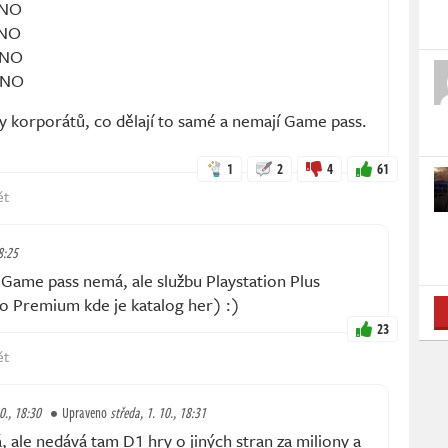
 ANO
 ANO
.ANO
.ANO
y korporátů, co dělají to samé a nemají Game pass.
1
2
4
61
ět
8:25
ame pass nemá, ale službu Playstation Plus
bo Premium kde je katalog her) :)
23
ět
0., 18:30
Upraveno
středa, 1. 10., 18:31
 ale nedává tam D1 hry o jiných stran za miliony a