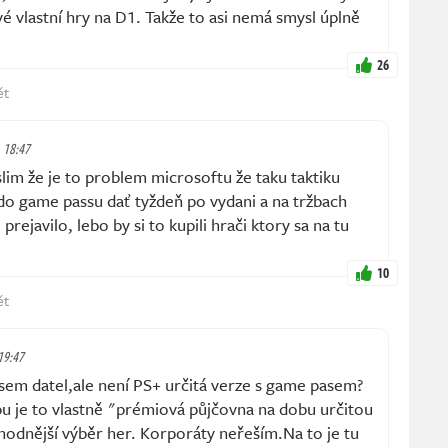
é vlastní hry na D1. Takže to asi nemá smysl úplně
26
ět
, 18:47
m že je to problem microsoftu že taku taktiku
y do game passu dať tyždeň po vydani a na tržbach
prejavilo, lebo by si to kupili hrači ktory sa na tu
10
ět
 19:47
em datel,ale není PS+ určitá verze s game pasem?
u je to vlastně "prémiová půjčovna na dobu určitou
hodnější výběr her. Korporáty neřeším.Na to je tu