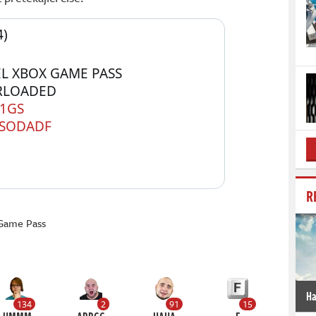
) 
L XBOX GAME PASS 
SUBSCRIPTIONS IS OVERLOADED 
G1GS
PSODADF
R
Game Pass
Ha
134
2
91
15