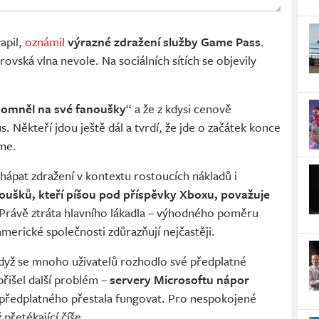
apil,
oznámil
výrazné zdražení služby Game Pass
.
rovská vlna nevole. Na sociálních sítích se objevily
omněl na své fanoušky
“ a že z kdysi cenově
s. Někteří jdou ještě dál a tvrdí, že jde o začátek konce
me.
hápat zdražení v kontextu rostoucích nákladů i
noušků, kteří píšou pod příspěvky Xboxu, považuje
Právě ztráta hlavního lákadla – výhodného poměru
 americké společnosti zdůrazňují nejčastěji.
když se mnoho uživatelů rozhodlo své předplatné
 přišel další problém –
servery Microsoftu nápor
 předplatného přestala fungovat. Pro nespokojené
 přetékající číše.