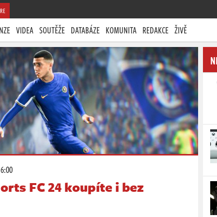
RE
NZE
VIDEA
SOUTĚŽE
DATABÁZE
KOMUNITA
REDAKCE
ŽIVĚ
N
16:00
orts FC 24 koupíte i bez