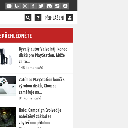
PŘIHLÁŠENÍ
EPŘEHLÉDNĚTE
Bývalý autor Valve hájí konec
disků pro PlayStation. Může
za to…
148 komentářů
Zatímco PlayStation končí s
výrobou disků, Xbox se
zaměřuje na…
81 komentářů
Halo: Campaign Evolved je
naleštěný základ se
zbytečnou přílohou