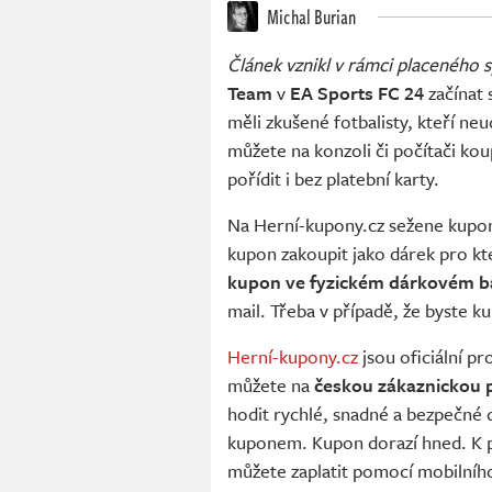
Michal Burian
Článek vznikl v rámci placeného 
Team
v
EA Sports FC 24
začínat
měli zkušené fotbalisty, kteří neu
můžete na konzoli či počítači kou
pořídit i bez platební karty.
Na Herní-kupony.cz sežene kupo
kupon zakoupit jako dárek pro kt
kupon ve fyzickém dárkovém b
mail. Třeba v případě, že byste ku
Herní-kupony.cz
jsou oficiální p
můžete na
českou zákaznickou
hodit rychlé, snadné a bezpečné 
kuponem. Kupon dorazí hned. K p
můžete zaplatit pomocí mobilníh