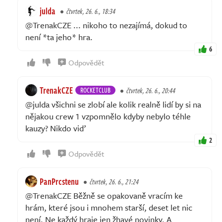
julda
čtvrtek, 26. 6., 18:34
@TrenakCZE ... nikoho to nezajímá, dokud to
není *ta jeho* hra.
6
Odpovědět
TrenakCZE
ROCKETCLUB
čtvrtek, 26. 6., 20:44
@julda všichni se zlobí ale kolik realně lidí by si na
nějakou crew 1 vzpomnělo kdyby nebylo téhle
kauzy? Nikdo viď
2
Odpovědět
PanPrcstenu
čtvrtek, 26. 6., 21:24
@TrenakCZE Běžně se opakovaně vracím ke
hrám, které jsou i mnohem starší, deset let nic
není. Ne každý hraje jen žhavé novinky. A