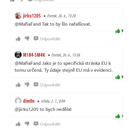
jirku1205
čtvrtek, 26. 6., 13:20
@MafiaFand Tak to by šlo nafalšovat.
9
Odpovědět
M1R4-5M4K
čtvrtek, 26. 6., 13:58
@MafiaFand Jako je to specifická stránka EU k
tomu určená. Ty údaje stejně EU má v evidenci.
9
Odpovědět
dim0n
středa, 2. 7., 8:04
@jirku1205 to bych nedělal
1
Odpovědět