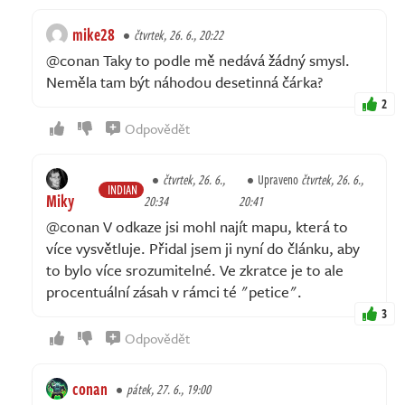
mike28
čtvrtek, 26. 6., 20:22
@conan Taky to podle mě nedává žádný smysl.
Neměla tam být náhodou desetinná čárka?
2
Odpovědět
čtvrtek, 26. 6.,
Upraveno
čtvrtek, 26. 6.,
INDIAN
Miky
20:34
20:41
@conan V odkaze jsi mohl najít mapu, která to
více vysvětluje. Přidal jsem ji nyní do článku, aby
to bylo více srozumitelné. Ve zkratce je to ale
procentuální zásah v rámci té "petice".
3
Odpovědět
conan
pátek, 27. 6., 19:00