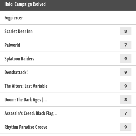
Halo: Campaign Evolved
Fogpiercer
Scarlet Deer Inn
8
Palworld
7
Splatoon Raiders
9
Denshattack!
9
The Alters: Last Variable
9
Doom: The Dark Ages |…
8
Assassin’s Creed: Black Flag…
7
Rhythm Paradise Groove
9