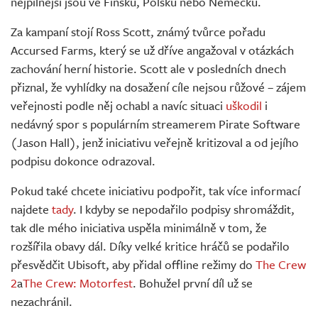
nejpilnější jsou ve Finsku, Polsku nebo Německu.
Za kampaní stojí Ross Scott, známý tvůrce pořadu
Accursed Farms, který se už dříve angažoval v otázkách
zachování herní historie. Scott ale v posledních dnech
přiznal, že vyhlídky na dosažení cíle nejsou růžové – zájem
veřejnosti podle něj ochabl a navíc situaci
uškodil
i
nedávný spor s populárním streamerem Pirate Software
(Jason Hall), jenž iniciativu veřejně kritizoval a od jejího
podpisu dokonce odrazoval.
Pokud také chcete iniciativu podpořit, tak více informací
najdete
tady
. I kdyby se nepodařilo podpisy shromáždit,
tak dle mého iniciativa uspěla minimálně v tom, že
rozšířila obavy dál. Díky velké kritice hráčů se podařilo
přesvědčit Ubisoft, aby přidal offline režimy do
The Crew
2
a
The Crew: Motorfest
. Bohužel první díl už se
nezachránil.