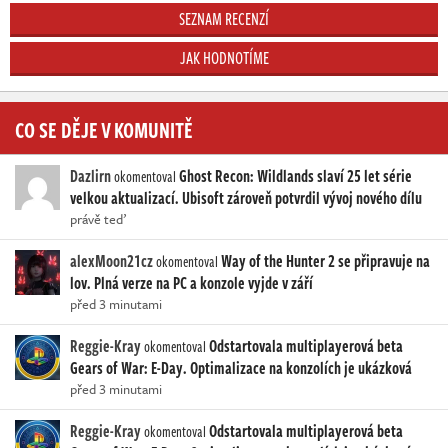
SEZNAM RECENZÍ
JAK HODNOTÍME
CO SE DĚJE V KOMUNITĚ
Dazlirn
Ghost Recon: Wildlands slaví 25 let série
okomentoval
velkou aktualizací. Ubisoft zároveň potvrdil vývoj nového dílu
právě teď
alexMoon21cz
Way of the Hunter 2 se připravuje na
okomentoval
lov. Plná verze na PC a konzole vyjde v září
před 3 minutami
Reggie-Kray
Odstartovala multiplayerová beta
okomentoval
Gears of War: E-Day. Optimalizace na konzolích je ukázková
před 3 minutami
Reggie-Kray
Odstartovala multiplayerová beta
okomentoval