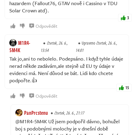
hazardem (Fallout76, GTAV nově i Cassino v TDU
Solar Crown atd).
3
Odpovědět
M1R4-
čtvrtek, 26. 6.,
Upraveno
čtvrtek, 26. 6.,
5M4K
13:54
14:01
Tak jo,ani to nebolelo. Podepsáno. I když tyhle údaje
nerad někde zadávám,ale stejně už EU ty údaje v
evidenci má. Není důvod se bát. Lidi kdo chcete
podpořte.👍
15
Odpovědět
PanPrcstenu
čtvrtek, 26. 6., 21:17
@M1R4-5M4K Už jsem podpořil dávno, bohužel
boj s podobnými molochy je v dnešní době