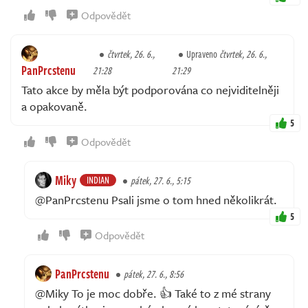
Odpovědět
čtvrtek, 26. 6.,
Upraveno
čtvrtek, 26. 6.,
PanPrcstenu
21:28
21:29
Tato akce by měla být podporována co nejviditelněji
a opakovaně.
5
Odpovědět
Miky
INDIAN
pátek, 27. 6., 5:15
@PanPrcstenu Psali jsme o tom hned několikrát.
5
Odpovědět
PanPrcstenu
pátek, 27. 6., 8:56
@Miky To je moc dobře. 👍 Také to z mé strany