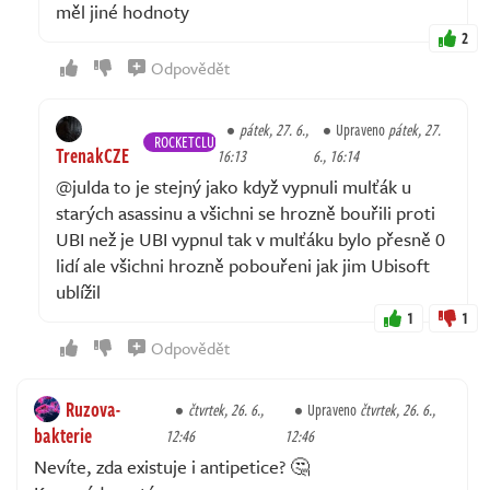
měl jiné hodnoty
2
Odpovědět
pátek, 27. 6.,
Upraveno
pátek, 27.
ROCKETCLUB
TrenakCZE
16:13
6., 16:14
@julda to je stejný jako když vypnuli mulťák u
starých asassinu a všichni se hrozně bouřili proti
UBI než je UBI vypnul tak v mulťáku bylo přesně 0
lidí ale všichni hrozně pobouřeni jak jim Ubisoft
ublížil
1
1
Odpovědět
Ruzova-
čtvrtek, 26. 6.,
Upraveno
čtvrtek, 26. 6.,
bakterie
12:46
12:46
Nevíte, zda existuje i antipetice? 🤔