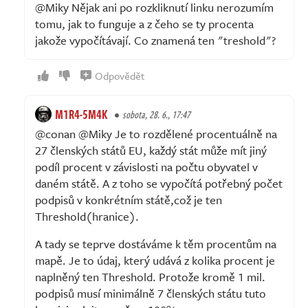
@Miky Nějak ani po rozkliknutí linku nerozumím
tomu, jak to funguje a z čeho se ty procenta
jakože vypočítávají. Co znamená ten "treshold"?
Odpovědět
M1R4-5M4K
sobota, 28. 6., 17:47
@conan @Miky Je to rozdělené procentuálně na
27 členských států EU, každý stát může mít jiný
podíl procent v závislosti na počtu obyvatel v
daném státě. A z toho se vypočítá potřebný počet
podpisů v konkrétním státě,což je ten
Threshold(hranice).
A tady se teprve dostáváme k těm procentům na
mapě. Je to údaj, který udává z kolika procent je
naplněný ten Threshold. Protože kromě 1 mil.
podpisů musí minimálně 7 členských státu tuto