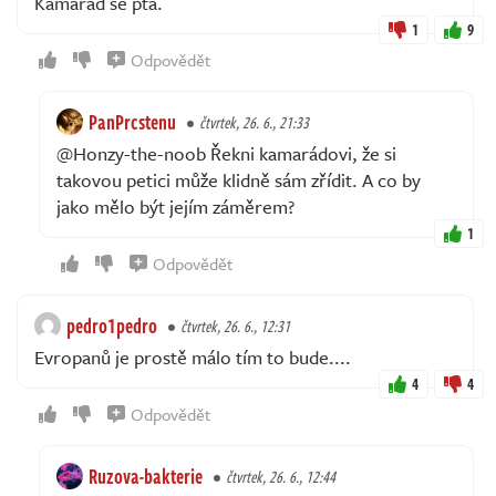
Kamarád se ptá.
1
9
Odpovědět
PanPrcstenu
čtvrtek, 26. 6., 21:33
@Honzy-the-noob Řekni kamarádovi, že si
takovou petici může klidně sám zřídit. A co by
jako mělo být jejím záměrem?
1
Odpovědět
pedro1pedro
čtvrtek, 26. 6., 12:31
Evropanů je prostě málo tím to bude....
4
4
Odpovědět
Ruzova-bakterie
čtvrtek, 26. 6., 12:44