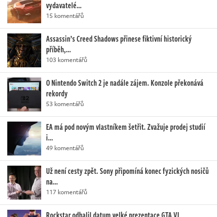
vydavatelé…
15 komentářů
Assassin’s Creed Shadows přinese fiktivní historický
příběh,…
103 komentářů
O Nintendo Switch 2 je nadále zájem. Konzole překonává
rekordy
53 komentářů
EA má pod novým vlastníkem šetřit. Zvažuje prodej studií
i…
49 komentářů
Už není cesty zpět. Sony připomíná konec fyzických nosičů
na…
117 komentářů
Rockstar odhalil datum velké prezentace GTA VI