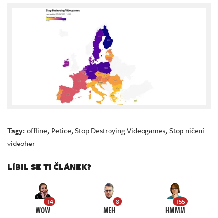
Tagy:
offline
,
Petice
,
Stop Destroying Videogames
,
Stop ničení
videoher
LÍBIL SE TI ČLÁNEK?
14
8
155
WOW
MEH
HMMM