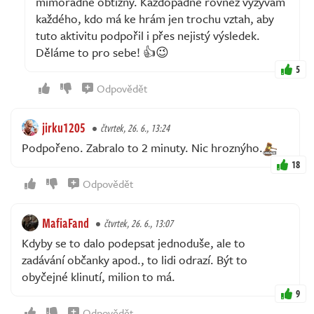
mimořádně obtížný. Každopádně rovněž vyzývám
každého, kdo má ke hrám jen trochu vztah, aby
tuto aktivitu podpořil i přes nejistý výsledek.
Děláme to pro sebe! 👍😉
5
Odpovědět
jirku1205
čtvrtek, 26. 6., 13:24
Podpořeno. Zabralo to 2 minuty. Nic hroznýho.
18
Odpovědět
MafiaFand
čtvrtek, 26. 6., 13:07
Kdyby se to dalo podepsat jednoduše, ale to
zadávání občanky apod., to lidi odrazí. Být to
obyčejné klinutí, milion to má.
9
Odpovědět