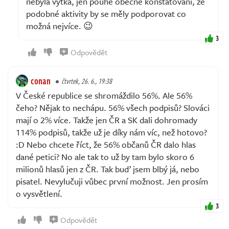
nebyla výtka, jen pouhé obecné konstatování, že
podobné aktivity by se měly podporovat co
možná nejvíce. 😉
3
Odpovědět
conan
čtvrtek, 26. 6., 19:38
V České republice se shromáždilo 56%. Ale 56%
čeho? Nějak to nechápu. 56% všech podpisů? Slováci
mají o 2% více. Takže jen ČR a SK dali dohromady
114% podpisů, takže už je díky nám víc, než hotovo?
:D Nebo chcete říct, že 56% občanů ČR dalo hlas
dané petici? No ale tak to už by tam bylo skoro 6
milionů hlasů jen z ČR. Tak buď jsem blbý já, nebo
pisatel. Nevylučuji vůbec první možnost. Jen prosím
o vysvětlení.
3
Odpovědět