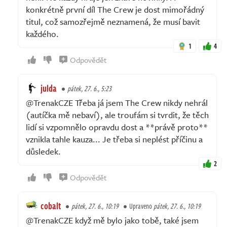
konkrétně první díl The Crew je dost mimořádný
titul, což samozřejmě neznamená, že musí bavit
každého.
1
4
Odpovědět
julda
pátek, 27. 6., 5:23
@TrenakCZE Třeba já jsem The Crew nikdy nehrál
(autíčka mě nebaví), ale troufám si tvrdit, že těch
lidí si vzpomnělo opravdu dost a **právě proto**
vznikla tahle kauza... Je třeba si neplést příčinu a
důsledek.
2
Odpovědět
cobalt
pátek, 27. 6., 10:19
Upraveno
pátek, 27. 6., 10:19
@TrenakCZE když mě bylo jako tobě, také jsem