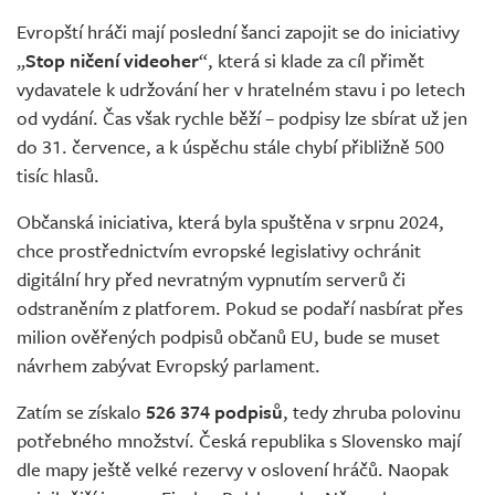
Živě
Evropští hráči mají poslední šanci zapojit se do iniciativy
„
Stop ničení videoher
“, která si klade za cíl přimět
vydavatele k udržování her v hratelném stavu i po letech
od vydání. Čas však rychle běží – podpisy lze sbírat už jen
do 31. července, a k úspěchu stále chybí přibližně 500
tisíc hlasů.
Občanská iniciativa, která byla spuštěna v srpnu 2024,
chce prostřednictvím evropské legislativy ochránit
digitální hry před nevratným vypnutím serverů či
odstraněním z platforem. Pokud se podaří nasbírat přes
milion ověřených podpisů občanů EU, bude se muset
návrhem zabývat Evropský parlament.
Zatím se získalo
526 374 podpisů
, tedy zhruba polovinu
potřebného množství. Česká republika s Slovensko mají
dle mapy ještě velké rezervy v oslovení hráčů. Naopak