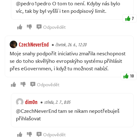
@pedro1pedro O tom to není. Kdyby nás bylo
víc, tak by byl vyšší i ten podpisový limit.
7
Odpovědět
CzechNeverEnd
čtvrtek, 26. 6., 12:20
Moje snahy podpořit iniciativu zmařila neschopnost
se do toho skvělýho evropskýho systému přihlásit
přes eGovernmen, i když tu možnost nabízí.
10
Odpovědět
dim0n
středa, 2. 7., 8:05
@CzechNeverEnd tam se nikam nepotřebuješ
přihlašovat
Odpovědět