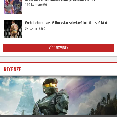
119 komentářů
Vrchol chamtivosti? Rockstar schytává kritiku za GTA 6
87 komentářů
VÍCE NOVINEK
RECENZE