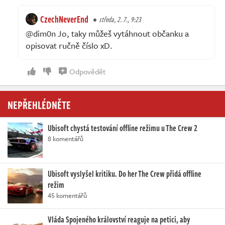
CzechNeverEnd
středa, 2. 7., 9:23
@dim0n Jo, taky můžeš vytáhnout občanku a
opisovat ručně číslo xD.
Odpovědět
NEPŘEHLÉDNĚTE
Ubisoft chystá testování offline režimu u The Crew 2
8 komentářů
Ubisoft vyslyšel kritiku. Do her The Crew přidá offline
režim
45 komentářů
Vláda Spojeného království reaguje na petici, aby