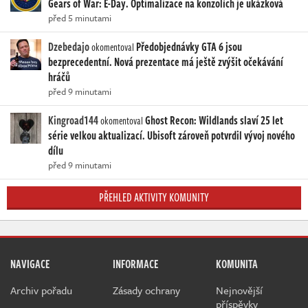
Gears of War: E-Day. Optimalizace na konzolích je ukázková
před 5 minutami
Dzebedajo
Předobjednávky GTA 6 jsou
okomentoval
bezprecedentní. Nová prezentace má ještě zvýšit očekávání
hráčů
před 9 minutami
Kingroad144
Ghost Recon: Wildlands slaví 25 let
okomentoval
série velkou aktualizací. Ubisoft zároveň potvrdil vývoj nového
dílu
před 9 minutami
PŘEHLED AKTIVITY KOMUNITY
NAVIGACE
INFORMACE
KOMUNITA
Archiv pořadu
Zásady ochrany
Nejnovější
příspěvky