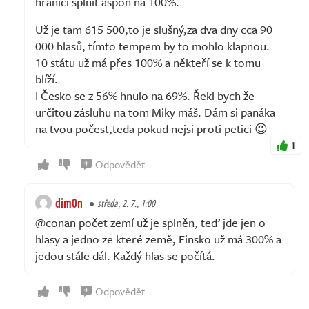
hranici splnit aspoň na 100%.
Už je tam 615 500,to je slušný,za dva dny cca 90
000 hlasů, tímto tempem by to mohlo klapnou.
10 státu už má přes 100% a někteří se k tomu
blíží.
I Česko se z 56% hnulo na 69%. Řekl bych že
určitou zásluhu na tom Miky máš. Dám si panáka
na tvou počest,teda pokud nejsi proti petici 😉
1
Odpovědět
dim0n
středa, 2. 7., 1:00
@conan počet zemí už je splněn, teď jde jen o
hlasy a jedno ze které země, Finsko už má 300% a
jedou stále dál. Každý hlas se počítá.
Odpovědět