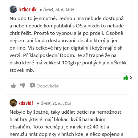
h-thor-dk
čtvrtek, 26. 6., 18:39
No ono to je smutné. Jednou hra nebude dostupná
a nebo nebude kompatibilní s OS a nikdo to nebude
chtít řešit. Prostě to vypnou a je po prdeli. Osobně
nejsem ani fanda dostahovani obsahu který je jen
on-line. Vis celkové hry jen digitální i když mají disk
verzi. Příklad poslední Doom. Je až trapné že na
disku které má velikost 100gb je pouhých jen několik
stovek mb.
5
Odpovědět
xdavid1
čtvrtek, 26. 6., 18:06
Nebylo by špatné, taky udělat petici na nemožnost
hrát hry ,které mají blokaci kvůli hazardním
obsahům. Toto nechápu je mi víc než 40 let a
nemužu hrát doplnky v hrách kde je něco spojeno s