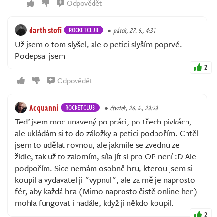
Odpovědět
darth-stofi
ROCKETCLUB
pátek, 27. 6., 4:31
Už jsem o tom slyšel, ale o petici slyším poprvé.
Podepsal jsem
2
Odpovědět
Acquanni
ROCKETCLUB
čtvrtek, 26. 6., 23:23
Teď jsem moc unavený po práci, po třech pivkách,
ale ukládám si to do záložky a petici podpořím. Chtěl
jsem to udělat rovnou, ale jakmile se zvednu ze
židle, tak už to zalomím, síla jít si pro OP není :D Ale
podpořím. Sice nemám osobně hru, kterou jsem si
koupil a vydavatel ji "vypnul", ale za mě je naprosto
fér, aby každá hra (Mimo naprosto čistě online her)
mohla fungovat i nadále, když ji někdo koupil.
2