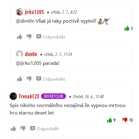
jirku1205
středa, 2. 7., 8:22
@dim0n Však já taky poctivě vyplnil!
2
Odpovědět
dim0n
středa, 2. 7., 17:24
@jirku1205 parada!
Odpovědět
TrenakCZE
ROCKETCLUB
čtvrtek, 26. 6., 12:48
Spis nikoho normálního nezajímá že vypnou mrtvou
hru starou deset let
9
13
Odpovědět