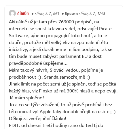
dim0n
středa, 2. 7., 0:51
Upraveno
středa, 2. 7., 17:26
Aktuálně už je tam přes 763000 podpisů, na
internetu se spustila lavina videí, odsuzující Pirate
Software, a/nebo propagující toto hnutí, a to je
dobře, protože měl velký vliv na zpomalení této
iniciativy, a jesli dosáhneme milion podpisu, tak se
tím bude muset zabývat parlament EU a dost
pravděpodobné úspějeme...
Mám takový návrh, Slováci vedou, pojďme je
predběhnout :). Sranda samozřejmě :)
Jinak limit na počet zemí už je splněn, teď se počítá
každý hlas, viz Finsko už má 300% hlasů a nepolevují.
Já mám splněno!
Jo a co se týče zdražení, to už právě probíhá i bez
této iniciativy! Apple taky donutili přejít na usb-c ;-)
Děkuji za zveřejnění článku!
EDIT: od dnesni treti hodiny rano do ted tj do