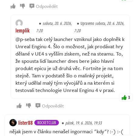
Odpovědět
sobota, 20. 6. 2026,
Upraveno
sobota, 20. 6. 2026,
lemplik
7:20
7:20
@p-seba tak celý launcher vzniknul jako doplněk k
Unreal Enginu 4. Šlo o možnost, jak prodávat hry
dělané v UE4 s vyšším ziskem, než na steamu. To,
že spousta lidí launcher dnes bere jako hlavní
produkt epicu je už druhá věc. Fortnite je na tom
stejně. Tam v podstatě šlo o malinký projekt,
který udělal malý tým vývojářů a na kterém si
testovali technologie Unreal Enginu 4 v praxi.
3
Odpovědět
lister88
ROCKETCLUB
pátek, 19. 6. 2026, 19:33
nějak jsem v článku nenašel ingormaci "kdy"? :-) :-(