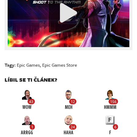
Tagy:
Epic Games
,
Epic Games Store
LÍBIL SE TI ČLÁNEK?
43
12
156
WOW
MEH
HMMM
1
24
6
ARRGG
HAHA
F