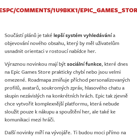
MESPC/COMMENTS/1U9BKK1/EPIC_GAMES_ST
Součástí plánů je také
lepší systém vyhledávání
a
objevování nového obsahu, který by měl uživatelům
usnadnit orientaci v rostoucí nabídce her.
Výraznou novinkou mají být
sociální funkce
, které dnes
na Epic Games Store prakticky chybí nebo jsou velmi
omezené. Roadmapa zmiňuje příchod personalizovaných
profilů, avatarů, soukromých zpráv, hlasového chatu a
skupin nezávislých na konkrétních hrách. Epic tak zjevně
chce vytvořit komplexnější platformu, která nebude
sloužit pouze k nákupu a spouštění her, ale také ke
komunikaci mezi hráči.
Další novinky míří na vývojáře. Ti budou moci přímo na