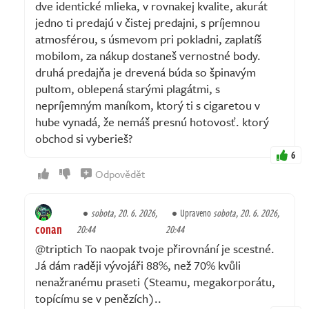
dve identické mlieka, v rovnakej kvalite, akurát
jedno ti predajú v čistej predajni, s príjemnou
atmosférou, s úsmevom pri pokladni, zaplatíš
mobilom, za nákup dostaneš vernostné body.
druhá predajňa je drevená búda so špinavým
pultom, oblepená starými plagátmi, s
nepríjemným maníkom, ktorý ti s cigaretou v
hube vynadá, že nemáš presnú hotovosť. ktorý
obchod si vyberieš?
6
Odpovědět
sobota, 20. 6. 2026,
Upraveno
sobota, 20. 6. 2026,
conan
20:44
20:44
@triptich To naopak tvoje přirovnání je scestné.
Já dám raději vývojáři 88%, než 70% kvůli
nenažranému praseti (Steamu, megakorporátu,
topícímu se v penězích)..