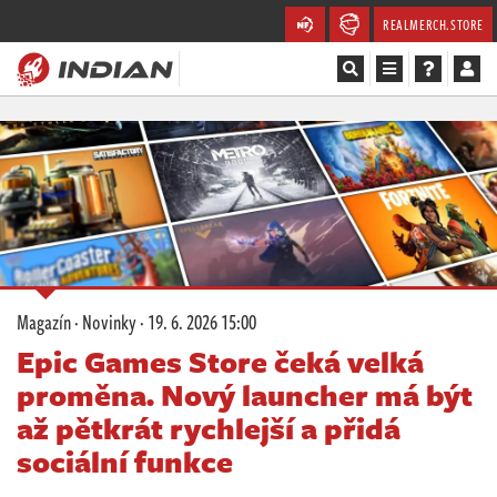
REALMERCH.STORE
Magazín
Recenze
Videa
Soutěže
Magazín
·
Novinky
·
19. 6. 2026 15:00
Databáze
Epic Games Store čeká velká
proměna. Nový launcher má být
Komunita
až pětkrát rychlejší a přidá
Redakce
sociální funkce