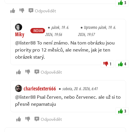
3
Odpovědět
pátek, 19. 6.
Upraveno
pátek, 19. 6.
INDIAN
Miky
2026, 19:56
2026, 19:57
@lister88 To není známo. Na tom obrázku jsou
priority pro 12 měsíců, ale nevíme, jak je ten
obrázek starý.
1
4
Odpovědět
charlesdexter666
sobota, 20. 6. 2026, 6:41
@lister88 Psal červen, nebo červenec. ale už si to
přesně nepamatuju
3
Odpovědět