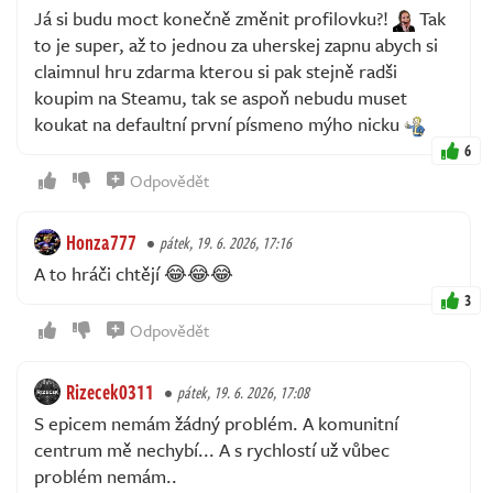
Já si budu moct konečně změnit profilovku?!
Tak
to je super, až to jednou za uherskej zapnu abych si
claimnul hru zdarma kterou si pak stejně radši
koupim na Steamu, tak se aspoň nebudu muset
koukat na defaultní první písmeno mýho nicku
6
Odpovědět
Honza777
pátek, 19. 6. 2026, 17:16
A to hráči chtějí 😂😂😂
3
Odpovědět
Rizecek0311
pátek, 19. 6. 2026, 17:08
S epicem nemám žádný problém. A komunitní
centrum mě nechybí... A s rychlostí už vůbec
problém nemám..