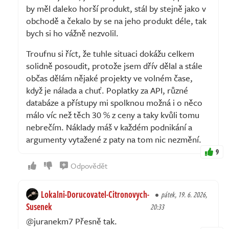
by měl daleko horší produkt, stál by stejně jako v
obchodě a čekalo by se na jeho produkt déle, tak
bych si ho vážně nezvolil.
Troufnu si říct, že tuhle situaci dokážu celkem
solidně posoudit, protože jsem dřív dělal a stále
občas dělám nějaké projekty ve volném čase,
když je nálada a chuť. Poplatky za API, různé
databáze a přístupy mi spolknou možná i o něco
málo víc než těch 30 % z ceny a taky kvůli tomu
nebrečím. Náklady máš v každém podnikání a
argumenty vytažené z paty na tom nic nezmění.
9
Odpovědět
Lokalni-Dorucovatel-Citronovych-
pátek, 19. 6. 2026,
Susenek
20:33
@juranekm7 Přesně tak.