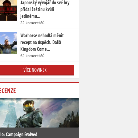
Japonský vývojář do své hry
přidal češtinu kvůli
jedinému…
22 komentářů
Warhorse nehodlá měnit
recept na úspěch. Další
Kingdom Come…
62 komentářů
VÍCE NOVINEK
ECENZE
lo: Campaign Evolved