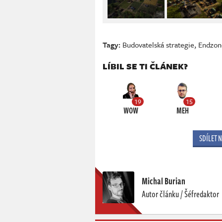
Tagy:
Budovatelská strategie
,
Endzon
LÍBIL SE TI ČLÁNEK?
19
15
WOW
MEH
SDÍLET 
Michal Burian
Autor článku / Šéfredaktor