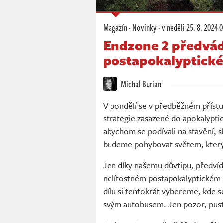
Magazín
·
Novinky
·
v neděli
25. 8. 2024 
Endzone 2 předvádí
postapokalyptick
Michal Burian
V pondělí se v předběžném příst
strategie zasazené do apokalypti
abychom se podívali na stavění, 
budeme pohybovat světem, který js
Jen díky našemu důvtipu, předvíd
nelítostném postapokalyptickém s
dílu si tentokrát vybereme, kde s
svým autobusem. Jen pozor, pust