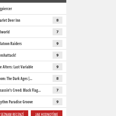
gpiercer
arlet Deer Inn
8
lworld
7
latoon Raiders
9
nshattack!
9
e Alters: Last Variable
9
om: The Dark Ages |…
8
sassin’s Creed: Black Flag…
7
ythm Paradise Groove
9
SEZNAM RECENZÍ
JAK HODNOTÍME