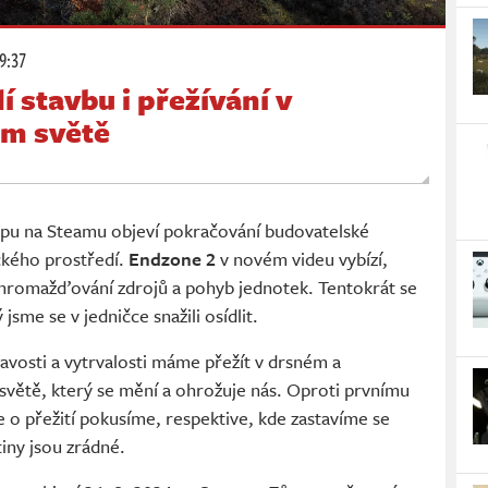
09:37
 stavbu i přežívání v
ém světě
upu na Steamu objeví pokračování budovatelské
ckého prostředí.
Endzone 2
v novém videu vybízí,
shromažďování zdrojů a pohyb jednotek. Tentokrát se
me se v jedničce snažili osídlit.
avosti a vytrvalosti máme přežít v drsném a
větě, který se mění a ohrožuje nás. Oproti prvnímu
e o přežití pokusíme, respektive, kde zastavíme se
iny jsou zrádné.