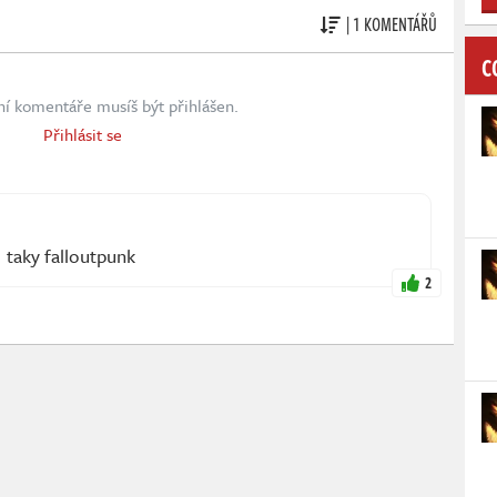
| 1 KOMENTÁŘŮ
C
ní komentáře musíš být přihlášen.
Přihlásit se
 taky falloutpunk
2