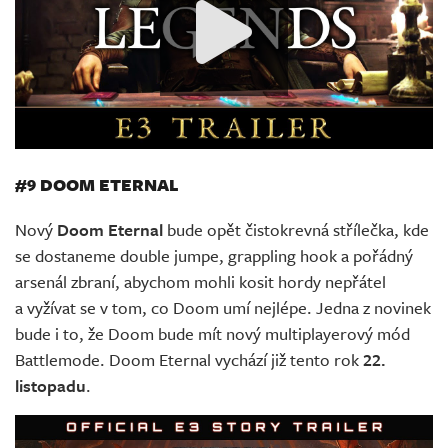
#9 DOOM ETERNAL
Nový
Doom Eternal
bude opět čistokrevná střílečka, kde
se dostaneme double jumpe, grappling hook a pořádný
arsenál zbraní, abychom mohli kosit hordy nepřátel
a vyžívat se v tom, co Doom umí nejlépe. Jedna z novinek
bude i to, že Doom bude mít nový multiplayerový mód
Battlemode. Doom Eternal vychází již tento rok
22.
listopadu
.