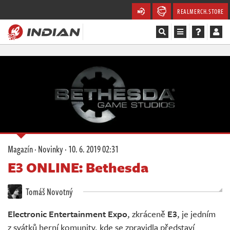
REALMERCH.STORE
Magazín
Recenze
Videa
Soutěže
Magazín
·
Novinky
·
10. 6. 2019 02:31
Databáze
E3 ONLINE: Bethesda
Komunita
Tomáš Novotný
Redakce
Electronic Entertainment Expo
, zkráceně
E3
, je jedním
z svátků herní komunity, kde se zpravidla představí