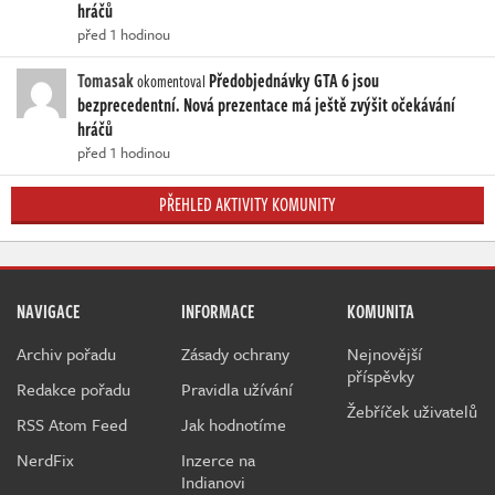
hráčů
před 1 hodinou
Tomasak
Předobjednávky GTA 6 jsou
okomentoval
bezprecedentní. Nová prezentace má ještě zvýšit očekávání
hráčů
před 1 hodinou
PŘEHLED AKTIVITY KOMUNITY
NAVIGACE
INFORMACE
KOMUNITA
Archiv pořadu
Zásady ochrany
Nejnovější
příspěvky
Redakce pořadu
Pravidla užívání
Žebříček uživatelů
RSS Atom Feed
Jak hodnotíme
NerdFix
Inzerce na
Indianovi