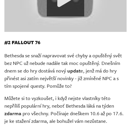
#2 FALLOUT 76
Bethesda se snaží napravovat své chyby a opuštěný svět
bez NPC už nebude nadále tak moc opuštěný. Dnešním
dnem se do hry dostává nový
updat
e, jenž má do hry
přinést asi zatím největší novinky - již zmíněné NPC a s
tím spojené questy. Pomůže to?
Můžete si to vyzkoušet, i když nejste vlastníky této
nepříliš populární hry, neboť Bethesda láká na týden
zdarma
pro všechny. Počínaje dneškem 10.6 až po 17.6.
je ke stažení zdarma, ale bohužel vám nezůstane.