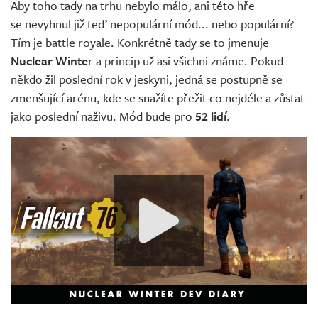
Aby toho tady na trhu nebylo málo, ani této hře
se nevyhnul již teď nepopulární mód... nebo populární?
Tím je battle royale. Konkrétně tady se to jmenuje
Nuclear Winte
r a princip už asi všichni známe. Pokud
někdo žil poslední rok v jeskyni, jedná se postupně se
zmenšující arénu, kde se snažíte přežit co nejdéle a zůstat
jako poslední naživu. Mód bude pro
52 lidí
.