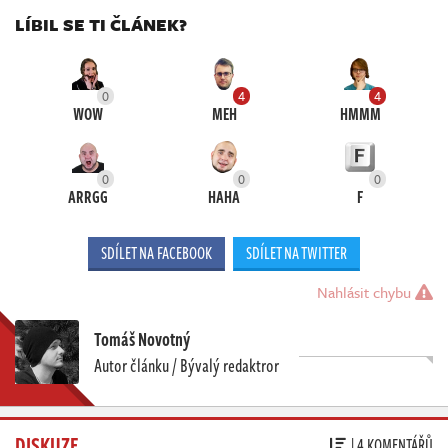
LÍBIL SE TI ČLÁNEK?
0
4
4
WOW
MEH
HMMM
0
0
0
ARRGG
HAHA
F
SDÍLET NA FACEBOOK
SDÍLET NA TWITTER
Nahlásit chybu
Tomáš Novotný
Autor článku / Bývalý redaktror
DISKUZE
| 4 KOMENTÁŘŮ