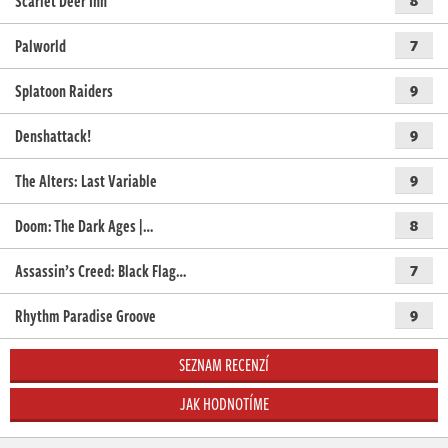
Scarlet Deer Inn
Palworld
7
Splatoon Raiders
9
Denshattack!
9
The Alters: Last Variable
9
Doom: The Dark Ages |…
8
Assassin’s Creed: Black Flag…
7
Rhythm Paradise Groove
9
SEZNAM RECENZÍ
JAK HODNOTÍME