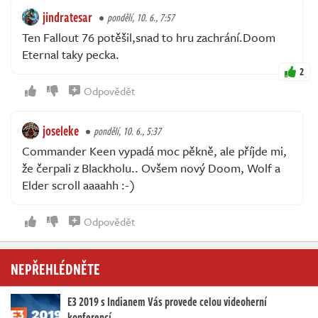
jindratesar
pondělí, 10. 6., 7:57
Ten Fallout 76 potěšil,snad to hru zachrání.Doom
Eternal taky pecka.
2
Odpovědět
joseleke
pondělí, 10. 6., 5:37
Commander Keen vypadá moc pěkně, ale příjde mi,
že čerpali z Blackholu.. Ovšem nový Doom, Wolf a
Elder scroll aaaahh :-)
Odpovědět
NEPŘEHLÉDNĚTE
E3 2019 s Indianem Vás provede celou videoherní
konferencí