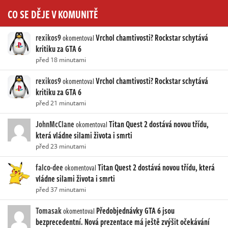
CO SE DĚJE V KOMUNITĚ
rexikos9
Vrchol chamtivosti? Rockstar schytává
okomentoval
kritiku za GTA 6
před 18 minutami
rexikos9
Vrchol chamtivosti? Rockstar schytává
okomentoval
kritiku za GTA 6
před 21 minutami
JohnMcClane
Titan Quest 2 dostává novou třídu,
okomentoval
která vládne silami života i smrti
před 23 minutami
falco-dee
Titan Quest 2 dostává novou třídu, která
okomentoval
vládne silami života i smrti
před 37 minutami
Tomasak
Předobjednávky GTA 6 jsou
okomentoval
bezprecedentní. Nová prezentace má ještě zvýšit očekávání