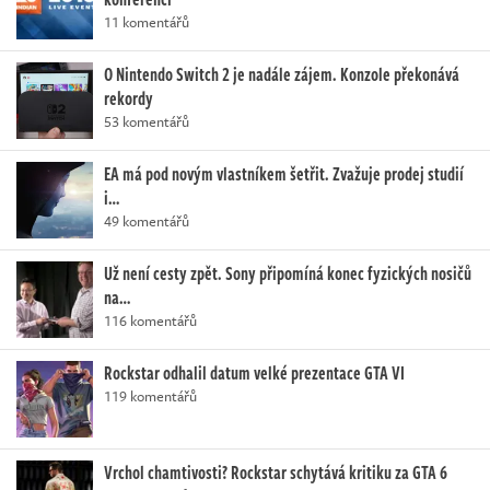
11 komentářů
O Nintendo Switch 2 je nadále zájem. Konzole překonává
rekordy
53 komentářů
EA má pod novým vlastníkem šetřit. Zvažuje prodej studií
i…
49 komentářů
Už není cesty zpět. Sony připomíná konec fyzických nosičů
na…
116 komentářů
Rockstar odhalil datum velké prezentace GTA VI
119 komentářů
Vrchol chamtivosti? Rockstar schytává kritiku za GTA 6