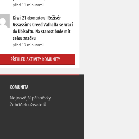
před 11 minutami
Kiwi-21
Režisér
okomentoval
Assassin's Creed Valhalla se vrací
do Ubisoftu. Na starost bude mít
celou značku
před 13 minutami
PŘEHLED AKTIVITY KOMUNITY
KOMUNITA
Nejnovější příspěvky
Žebříček uživatelů