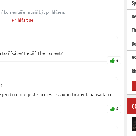
Sp
ní komentáře musíš být přihlášen.
De
Přihlásit se
Th
Do
 to říkáte? Lepší The Forest?
As
6
Rh
07
 jen to chce jeste poresit stavbu brany k palisadam
C
6