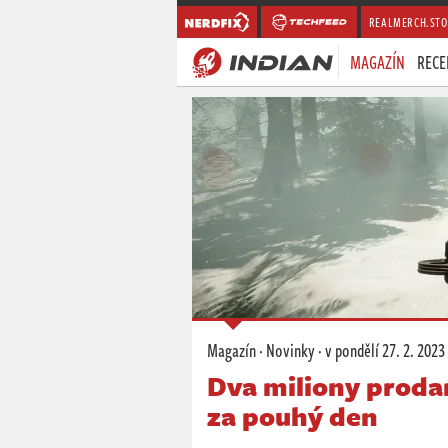
REALMERCH.STO
MAGAZÍN
RECE
Magazín
·
Novinky
·
v pondělí
27. 2. 2023
Dva miliony proda
za pouhý den