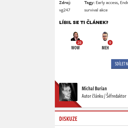
Zdroj:
Tagy:
Early access
,
End
vg247
survival akce
LÍBIL SE TI ČLÁNEK?
28
9
WOW
MEH
SDÍLET 
Michal Burian
Autor článku / Šéfredaktor
DISKUZE