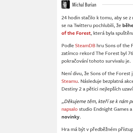
Michal Burian
24 hodin stačilo k tomu, aby se z
se na Twitteru pochlubili, že
běhe
of the Forest
, která byla spuště
Podle
SteamDB
hru Sons of the F
zatímco rekord The Forest byl 76
pokračování tohoto survivalu je.
Není divu, že Sons of the Forest
Steamu
. Následuje bezplatná ak
Destiny 2 a pětici nejlepších uza
„Děkujeme těm, kteří se k nám při
napsalo
studio Endnight Games a 
novinky
.
Hra má být v předběžném přístupu