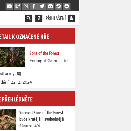
PŘIHLÁŠENÍ
ETAIL K OZNAČENÉ HŘE
Sons of the Forest
Endnight Games Ltd
latformy:
dání: 22. 2. 2024
EPŘEHLÉDNĚTE
Survival Sons of the Forest
bude krutější i svobodnější
4 komentářů