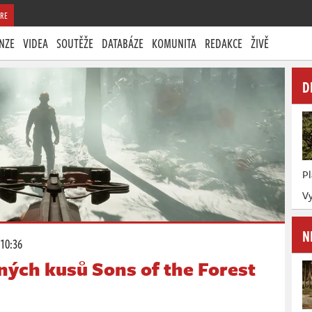
RE
NZE
VIDEA
SOUTĚŽE
DATABÁZE
KOMUNITA
REDAKCE
ŽIVĚ
D
P
Vy
N
 10:36
ných kusů Sons of the Forest