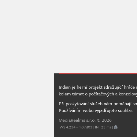
Indian je herní projekt sdružující hráče
kolem témat o počítačových a konzolov
Při poskytování služeb nám pomáhají so
Používáním webu vyjadřujete souhlas.
MediaRealms s.r.o.
© 2026
IWS 4.234 - m07d03 | IN | 23 ms |