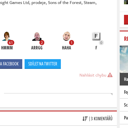
night Games Ltd
,
prodeje
,
Sons of the Forest
,
Steam
,
R
61
2
1
0
HMMM
ARRGG
HAHA
F
NA FACEBOOK
SDÍLET NA TWITTER
Nahlásit chybu
Ha
Fo
Sc
Pa
| 3 KOMENTÁŘŮ