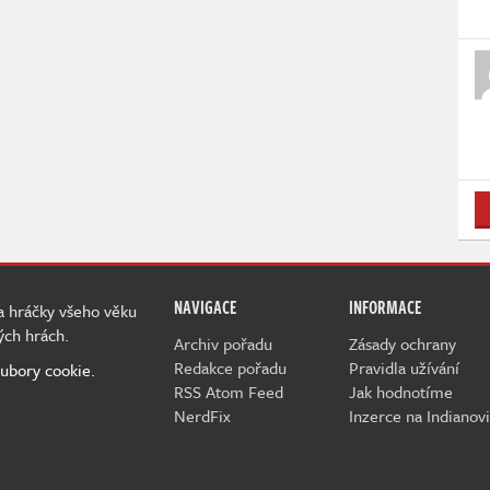
NAVIGACE
INFORMACE
 a hráčky všeho věku
ých hrách.
Archiv pořadu
Zásady ochrany
Redakce pořadu
Pravidla užívání
ubory cookie.
RSS Atom Feed
Jak hodnotíme
NerdFix
Inzerce na Indianovi