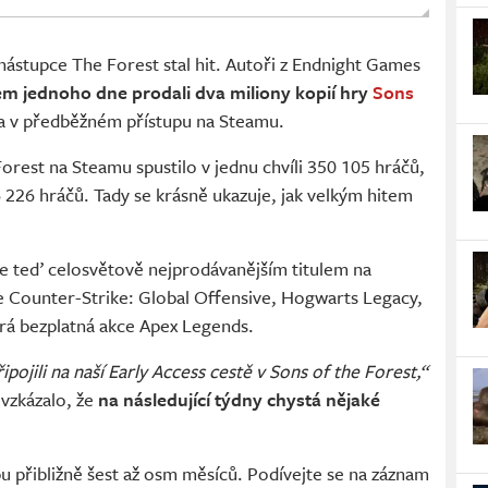
 nástupce The Forest stal hit. Autoři z Endnight Games
m jednoho dne prodali dva miliony kopií hry
Sons
na v předběžném přístupu na Steamu.
orest na Steamu spustilo v jednu chvíli 350 105 hráčů,
 226 hráčů. Tady se krásně ukazuje, jak velkým hitem
 je teď celosvětově nejprodávanějším titulem na
ce Counter-Strike: Global Offensive, Hogwarts Legacy,
vírá bezplatná akce Apex Legends.
pojili na naší Early Access cestě v Sons of the Forest,“
vzkázalo, že
na následující týdny chystá nějaké
 přibližně šest až osm měsíců. Podívejte se na záznam