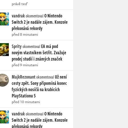
právě teď
vandrak
O Nintendo
okomentoval
Switch 2 je nadále zájem. Konzole
překonává rekordy
před 8 minutami
Sprity
EA má pod
okomentoval
novým vlastníkem šetřit. Zvažuje
prodej studií i známých značek
před 9 minutami
MajkRezonant
Už není
okomentoval
cesty zpět. Sony připomíná konec
fyzických nosičů na krabicích
PlayStationu 5
před 10 minutami
vandrak
O Nintendo
okomentoval
Switch 2 je nadále zájem. Konzole
překonává rekordy