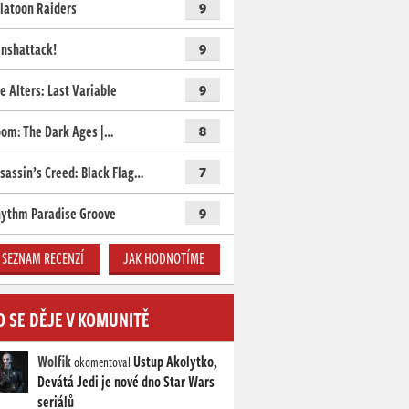
latoon Raiders
9
nshattack!
9
e Alters: Last Variable
9
om: The Dark Ages |…
8
sassin’s Creed: Black Flag…
7
ythm Paradise Groove
9
SEZNAM RECENZÍ
JAK HODNOTÍME
O SE DĚJE V KOMUNITĚ
Wolfik
Ustup Akolytko,
okomentoval
Devátá Jedi je nové dno Star Wars
seriálů