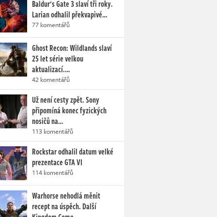
Baldur's Gate 3 slaví tři roky.
Larian odhalil překvapivé…
77 komentářů
Ghost Recon: Wildlands slaví
25 let série velkou
aktualizací.…
42 komentářů
Už není cesty zpět. Sony
připomíná konec fyzických
nosičů na…
113 komentářů
Rockstar odhalil datum velké
prezentace GTA VI
114 komentářů
Warhorse nehodlá měnit
recept na úspěch. Další