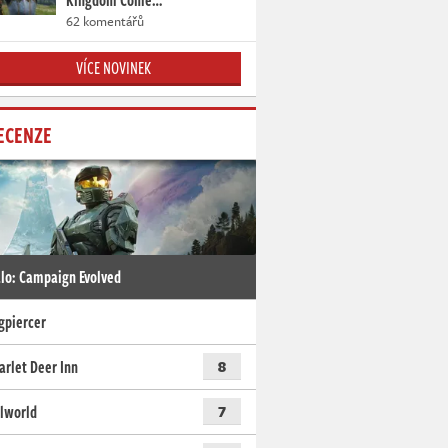
Kingdom Come…
62 komentářů
VÍCE NOVINEK
ECENZE
lo: Campaign Evolved
gpiercer
arlet Deer Inn
8
lworld
7