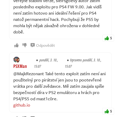
veřejné stabilní verze, sleirsgoevy autor zatím
posledního exploitu pro PS4 FW 9.00. Jak vidíš
není zatím hotovo ani ideální řešení pro PS4
natož permanentní hack. Pochybuji že PS5 by
mohla být nějak závažně ohrožena v dohledné
době.
5
Odpovědět
pondělí, 3. 10.,
Upraveno
pondělí, 3. 10.,
PSXMan
15:07
15:07
@MajkRezonant Také tento exploit zatím není ani
použitelný pro pirátství jen jsou to pootevřené
vrátka pro další zvědavce. Mě zatím zaujala spíše
bezpečností díra v PS2 emulátoru a hrách pro
PS4/PS5 od mast1c0re.
github.io
5