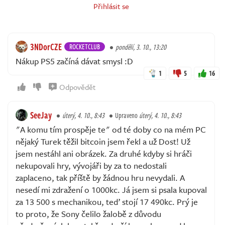
Přihlásit se
3NDorCZE
ROCKETCLUB
pondělí, 3. 10., 13:20
Nákup PS5 začíná dávat smysl :D
1
5
16
Odpovědět
SeeJay
úterý, 4. 10., 8:43
Upraveno
úterý, 4. 10., 8:43
"A komu tím prospěje te" od té doby co na mém PC
nějaký Turek těžil bitcoin jsem řekl a už Dost! Už
jsem nestáhl ani obrázek. Za druhé kdyby si hráči
nekupovali hry, vývojáři by za to nedostali
zaplaceno, tak příště by žádnou hru nevydali. A
nesedí mi zdražení o 1000kc. Já jsem si psala kupoval
za 13 500 s mechanikou, teď stojí 17 490kc. Prý je
to proto, že Sony čelilo žalobě z důvodu