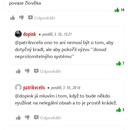
povaze člověka
14
Odpovědět
dopink
pondělí, 3. 10., 15:21
@patrikvcelis ono to ani nemusí být o tom, aby
dotyčný kradl, ale aby pokořil výzvu ''dosud
neprolomitelnýho systému''
7
Odpovědět
patrikvcelis
pondělí, 3. 10., 20:16
@dopink já mluvím i tom, když to bude někdo
využívat na nelegální obsah a to je prostě krádež.
3
Odpovědět