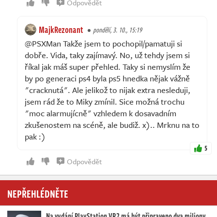
Odpovědět
MajkRezonant
pondělí, 3. 10., 15:19
@PSXMan Takže jsem to pochopil/pamatuji si
dobře. Vida, taky zajímavý. No, už tehdy jsem si
říkal jak máš super přehled. Taky si nemyslím že
by po generaci ps4 byla ps5 hnedka nějak vážně
"cracknutá". Ale jelikož to nijak extra nesleduji,
jsem rád že to Miky zmínil. Sice možná trochu
"moc alarmujícně" vzhledem k dosavadním
zkušenostem na scéně, ale budiž. x).. Mrknu na to
pak :)
5
Odpovědět
NEPŘEHLÉDNĚTE
Na vydání PlayStation VR2 má být připraveno dva miliony