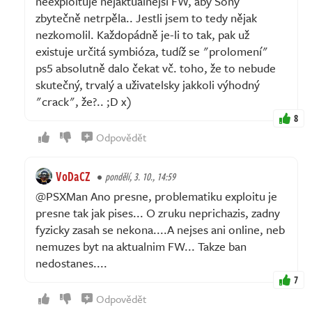
neexploituje nejaktuálnější FW, aby Sony
zbytečně netrpěla.. Jestli jsem to tedy nějak
nezkomolil. Každopádně je-li to tak, pak už
existuje určitá symbióza, tudíž se "prolomení"
ps5 absolutně dalo čekat vč. toho, že to nebude
skutečný, trvalý a uživatelsky jakkoli výhodný
"crack", že?.. ;D x)
8
Odpovědět
VoDaCZ
pondělí, 3. 10., 14:59
@PSXMan Ano presne, problematiku exploitu je
presne tak jak pises... O zruku neprichazis, zadny
fyzicky zasah se nekona....A nejses ani online, neb
nemuzes byt na aktualnim FW... Takze ban
nedostanes....
7
Odpovědět