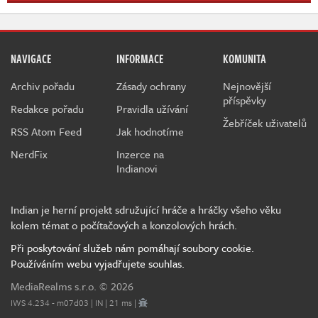
NAVIGACE
INFORMACE
KOMUNITA
Archiv pořadu
Zásady ochrany
Nejnovější
příspěvky
Redakce pořadu
Pravidla užívání
Žebříček uživatelů
RSS Atom Feed
Jak hodnotíme
NerdFix
Inzerce na
Indianovi
Indian je herní projekt sdružující hráče a hráčky všeho věku
kolem témat o počítačových a konzolových hrách.
Při poskytování služeb nám pomáhají soubory cookie.
Používáním webu vyjadřujete souhlas.
MediaRealms s.r.o.
© 2026
IWS 4.234 - m07d03 | IN | 21 ms |