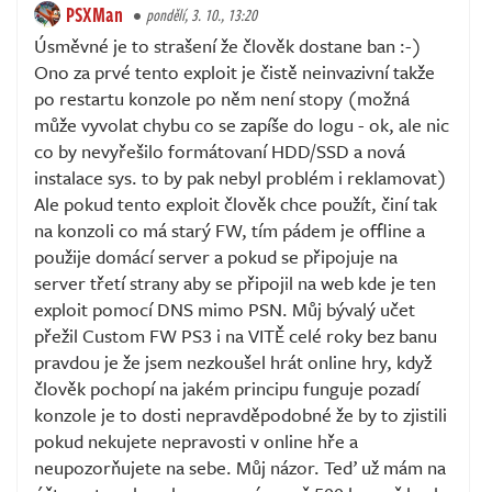
PSXMan
pondělí, 3. 10., 13:20
Úsměvné je to strašení že člověk dostane ban :-)
Ono za prvé tento exploit je čistě neinvazivní takže
po restartu konzole po něm není stopy (možná
může vyvolat chybu co se zapíše do logu - ok, ale nic
co by nevyřešilo formátovaní HDD/SSD a nová
instalace sys. to by pak nebyl problém i reklamovat)
Ale pokud tento exploit člověk chce použít, činí tak
na konzoli co má starý FW, tím pádem je offline a
použije domácí server a pokud se připojuje na
server třetí strany aby se připojil na web kde je ten
exploit pomocí DNS mimo PSN. Můj bývalý učet
přežil Custom FW PS3 i na VITĚ celé roky bez banu
pravdou je že jsem nezkoušel hrát online hry, když
člověk pochopí na jakém principu funguje pozadí
konzole je to dosti nepravděpodobné že by to zjistili
pokud nekujete nepravosti v online hře a
neupozorňujete na sebe. Můj názor. Teď už mám na