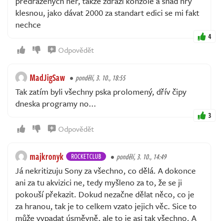
předražených her, takže zdraží konzole a snad hry
klesnou, jako dávat 2000 za standart edici se mi fakt
nechce
4
Odpovědět
MadJigSaw
pondělí, 3. 10., 18:55
Tak zatím byli všechny pska prolomený, dřív čipy
dneska programy no...
3
Odpovědět
majkronyk
ROCKETCLUB
pondělí, 3. 10., 14:49
Já nekritizuju Sony za všechno, co dělá. A dokonce
ani za tu akvizici ne, tedy myšleno za to, že se ji
pokouší překazit. Dokud nezačne dělat něco, co je
za hranou, tak je to celkem vzato jejich věc. Sice to
může vypadat úsměvně, ale to je asi tak všechno. A