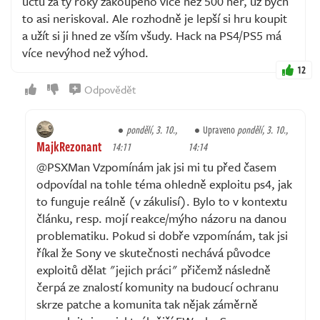
účtu za ty roky zakoupeno více než 500 her, už bych
to asi neriskoval. Ale rozhodně je lepší si hru koupit
a užít si ji hned ze vším všudy. Hack na PS4/PS5 má
více nevýhod než výhod.
12
Odpovědět
pondělí, 3. 10.,
Upraveno
pondělí, 3. 10.,
MajkRezonant
14:11
14:14
@PSXMan Vzpomínám jak jsi mi tu před časem
odpovídal na tohle téma ohledně exploitu ps4, jak
to funguje reálně (v zákulisí). Bylo to v kontextu
článku, resp. mojí reakce/mýho názoru na danou
problematiku. Pokud si dobře vzpomínám, tak jsi
říkal že Sony ve skutečnosti nechává původce
exploitů dělat "jejich práci" přičemž následně
čerpá ze znalostí komunity na budoucí ochranu
skrze patche a komunita tak nějak záměrně