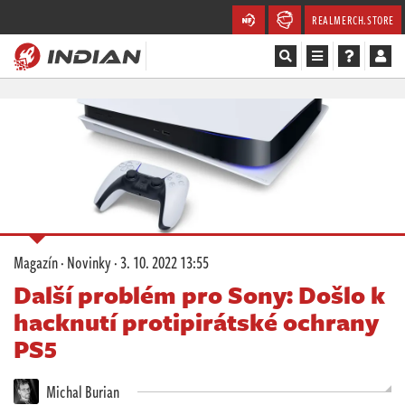
REALMERCH.STORE
Magazín
Recenze
Videa
Soutěže
Magazín
·
Novinky
·
3. 10. 2022 13:55
Databáze
Další problém pro Sony: Došlo k
hacknutí protipirátské ochrany
Komunita
PS5
Redakce
Michal Burian