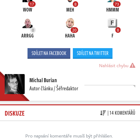
17
8
73
WOW
MEH
HMMM
0
20
8
ARRGG
HAHA
F
SDÍLET NA FACEBOOK
SDÍLET NA TWITTER
Nahlásit chybu
Michal Burian
Autor článku / Šéfredaktor
DISKUZE
| 14 KOMENTÁŘŮ
Pro napsání komentáře musíš být přihlášen.