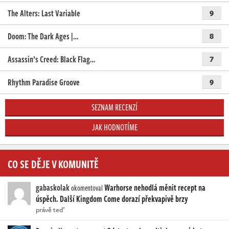
The Alters: Last Variable
9
Doom: The Dark Ages |…
8
Assassin’s Creed: Black Flag…
7
Rhythm Paradise Groove
9
SEZNAM RECENZÍ
JAK HODNOTÍME
CO SE DĚJE V KOMUNITĚ
gabaskolak
Warhorse nehodlá měnit recept na
okomentoval
úspěch. Další Kingdom Come dorazí překvapivě brzy
právě teď