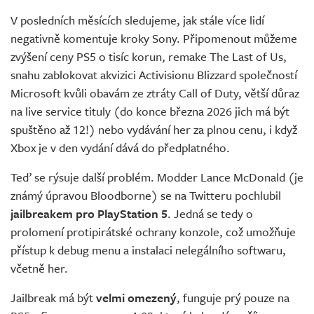
Živě
V posledních měsících sledujeme, jak stále více lidí
negativně komentuje kroky Sony. Připomenout můžeme
zvýšení ceny PS5 o tisíc korun, remake The Last of Us,
snahu zablokovat akvizici Activisionu Blizzard společností
Microsoft kvůli obavám ze ztráty Call of Duty, větší důraz
na live service tituly (do konce března 2026 jich má být
spuštěno až 12!) nebo vydávání her za plnou cenu, i když
Xbox je v den vydání dává do předplatného.
Teď se rýsuje další problém. Modder Lance McDonald (je
známý úpravou Bloodborne) se na Twitteru pochlubil
jailbreakem pro PlayStation 5
. Jedná se tedy o
prolomení protipirátské ochrany konzole, což umožňuje
přístup k debug menu a instalaci nelegálního softwaru,
včetně her.
Jailbreak má být
velmi omezený
, funguje prý pouze na