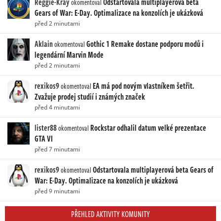
Reggie-Kray
Odstartovala multiplayerová beta
okomentoval
Gears of War: E-Day. Optimalizace na konzolích je ukázková
před 2 minutami
Aklain
Gothic 1 Remake dostane podporu modů i
okomentoval
legendární Marvin Mode
před 2 minutami
rexikos9
EA má pod novým vlastníkem šetřit.
okomentoval
Zvažuje prodej studií i známých značek
před 4 minutami
lister88
Rockstar odhalil datum velké prezentace
okomentoval
GTA VI
před 7 minutami
rexikos9
Odstartovala multiplayerová beta Gears of
okomentoval
War: E-Day. Optimalizace na konzolích je ukázková
před 9 minutami
PŘEHLED AKTIVITY KOMUNITY