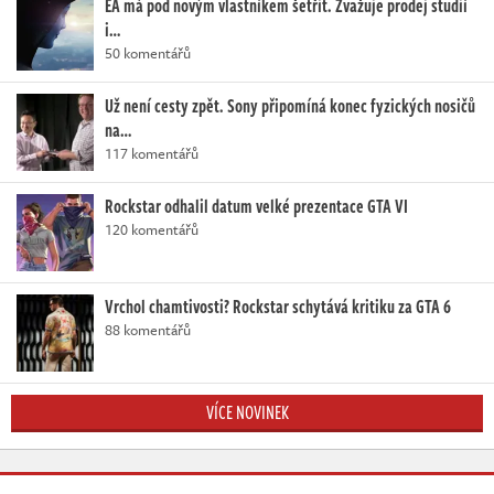
EA má pod novým vlastníkem šetřit. Zvažuje prodej studií
i…
50 komentářů
Už není cesty zpět. Sony připomíná konec fyzických nosičů
na…
117 komentářů
Rockstar odhalil datum velké prezentace GTA VI
120 komentářů
Vrchol chamtivosti? Rockstar schytává kritiku za GTA 6
88 komentářů
VÍCE NOVINEK