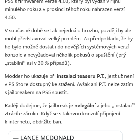
PS5 s firmwarem verze 4.03, který byl vydán v říjnu
minulého roku a v prosinci téhož roku nahrazen verzí
4.50.
V současné době se tak nejedná o hrozbu, později by ale
mohl představovat velký problém. Za předpokladu, že by
ho bylo možné dostat i do novějších systémových verzí
konzole a nevyžadoval několik pokusů o spuštění (prý
„stabilní“ asi v 30 % případů).
Modder ho ukazuje při
instalaci teaseru P.T.
, jenž už není
v PS Store dostupný ke stažení. Avšak ani P.T. nelze zatím
s jailbreakem na PS5 spustit.
Raději dodejme, že jailbreak je
nelegáln
í a jeho „instalací“
ztrácíte záruku. Když se s takovou konzolí připojení
k internetu, obdržíte ban.
— LANCE MCDONALD 