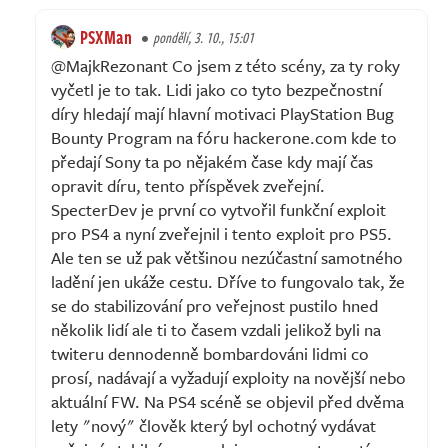
PSXMan
pondělí, 3. 10., 15:01
@MajkRezonant Co jsem z této scény, za ty roky
vyčetl je to tak. Lidi jako co tyto bezpečnostní
díry hledají mají hlavní motivaci PlayStation Bug
Bounty Program na fóru hackerone.com kde to
předají Sony ta po nějakém čase kdy mají čas
opravit díru, tento příspěvek zveřejní.
SpecterDev je první co vytvořil funkční exploit
pro PS4 a nyní zveřejnil i tento exploit pro PS5.
Ale ten se už pak většinou nezúčastní samotného
ladění jen ukáže cestu. Dříve to fungovalo tak, že
se do stabilizování pro veřejnost pustilo hned
několik lidí ale ti to časem vzdali jelikož byli na
twiteru dennodenně bombardováni lidmi co
prosí, nadávají a vyžadují exploity na novější nebo
aktuální FW. Na PS4 scéně se objevil před dvěma
lety "nový" člověk který byl ochotný vydávat