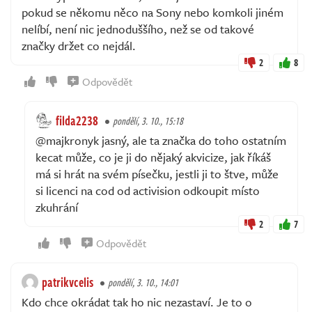
pokud se někomu něco na Sony nebo komkoli jiném
nelíbí, není nic jednoduššího, než se od takové
značky držet co nejdál.
2
8
Odpovědět
filda2238
pondělí, 3. 10., 15:18
@majkronyk jasný, ale ta značka do toho ostatním
kecat může, co je ji do nějaký akvicize, jak říkáš
má si hrát na svém písečku, jestli ji to štve, může
si licenci na cod od activision odkoupit místo
zkuhrání
2
7
Odpovědět
patrikvcelis
pondělí, 3. 10., 14:01
Kdo chce okrádat tak ho nic nezastaví. Je to o