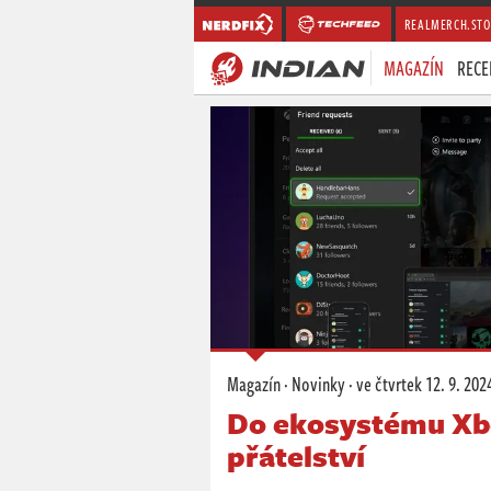
REALMERCH.STO
MAGAZÍN
RECE
Magazín
·
Novinky
·
ve čtvrtek
12. 9. 202
Do ekosystému Xbo
přátelství