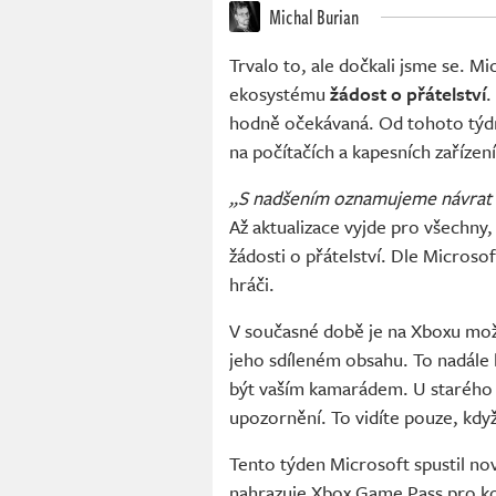
Michal Burian
Trvalo to, ale dočkali jsme se. M
ekosystému
žádost o přátelství
.
hodně očekávaná. Od tohoto týdn
na počítačích a kapesních zaříze
„S nadšením oznamujeme návrat žá
Až aktualizace vyjde pro všechny
žádosti o přátelství. Dle Microso
hráči.
V současné době je na Xboxu mož
jeho sdíleném obsahu. To nadále 
být vaším kamarádem. U starého 
upozornění. To vidíte pouze, když
Tento týden Microsoft spustil nov
nahrazuje Xbox Game Pass pro ko