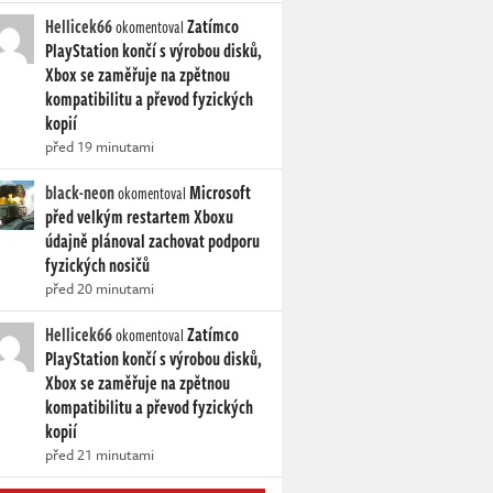
Hellicek66
Zatímco
okomentoval
PlayStation končí s výrobou disků,
Xbox se zaměřuje na zpětnou
kompatibilitu a převod fyzických
kopií
před 19 minutami
black-neon
Microsoft
okomentoval
před velkým restartem Xboxu
údajně plánoval zachovat podporu
fyzických nosičů
před 20 minutami
Hellicek66
Zatímco
okomentoval
PlayStation končí s výrobou disků,
Xbox se zaměřuje na zpětnou
kompatibilitu a převod fyzických
kopií
před 21 minutami