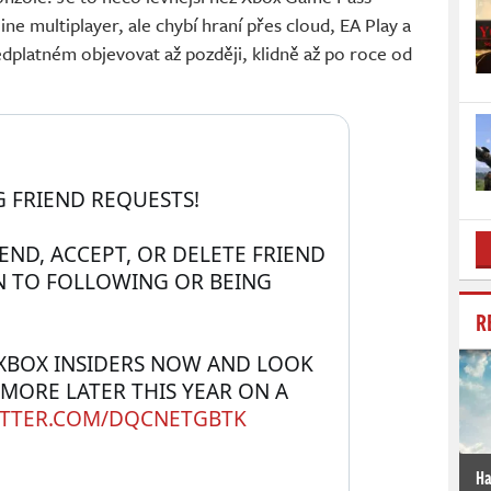
ine multiplayer, ale chybí hraní přes cloud, EA Play a
edplatném objevovat až později, klidně až po roce od
 FRIEND REQUESTS!
END, ACCEPT, OR DELETE FRIEND 
N TO FOLLOWING OR BEING 
R
XBOX INSIDERS NOW AND LOOK 
ORE LATER THIS YEAR ON A 
ITTER.COM/DQCNETGBTK
Ha