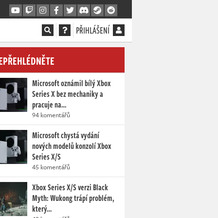
PŘIHLÁŠENÍ
EPŘEHLÉDNĚTE
Microsoft oznámil bílý Xbox
Series X bez mechaniky a
pracuje na…
94 komentářů
Microsoft chystá vydání
nových modelů konzolí Xbox
Series X/S
45 komentářů
Xbox Series X/S verzi Black
Myth: Wukong trápí problém,
který…