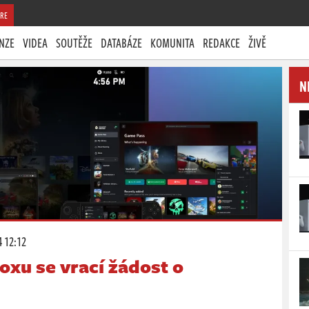
RE
NZE
VIDEA
SOUTĚŽE
DATABÁZE
KOMUNITA
REDAKCE
ŽIVĚ
N
4 12:12
xu se vrací žádost o