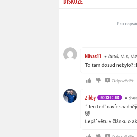
DISKUZE
Pro napsá
N0vas11
čtvrtek, 12. 9., 12:0
To tam dosud nebylo? :D
Odpovědět
Zibby
ROCKETCLUB
čtvrte
"Jen teď navíc snadněj
🤣
Lepší větu v článku o a
Odpovědět