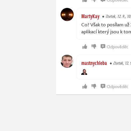
MartyKay
čtvrtek, 12. 9., 10
Co? Však to posílam už 
aplikací který jsou k to
Odpovědět
mastnychleba
čtvrtek, 12. 
Odpovědět