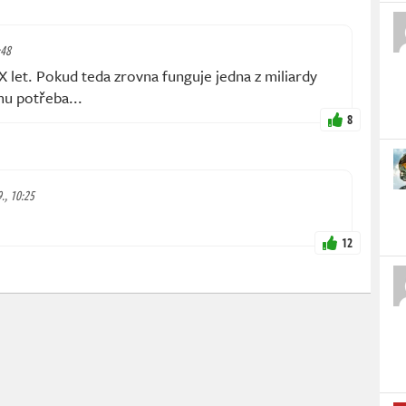
:48
X let. Pokud teda zrovna funguje jedna z miliardy
mu potřeba...
8
9., 10:25
12