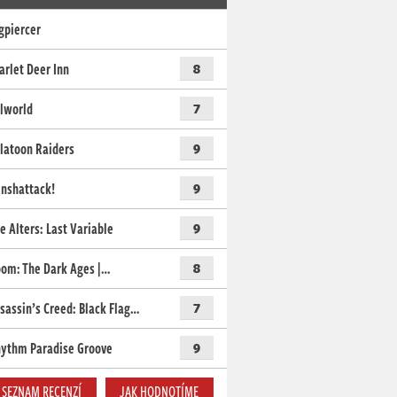
gpiercer
arlet Deer Inn
8
lworld
7
latoon Raiders
9
nshattack!
9
e Alters: Last Variable
9
om: The Dark Ages |…
8
sassin’s Creed: Black Flag…
7
ythm Paradise Groove
9
SEZNAM RECENZÍ
JAK HODNOTÍME