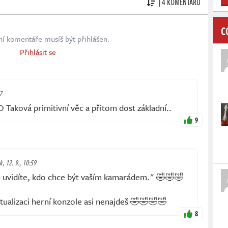
| 4 KOMENTÁŘŮ
C
ní komentáře musíš být přihlášen.
Přihlásit se
7
 Taková primitivní věc a přitom dost základní..
9
k, 12. 9., 10:59
i uvidíte, kdo chce být vaším kamarádem." 🤣🤣🤣
ktualizaci herní konzole asi nenajdeš 🤣🤣🤣🤣
8