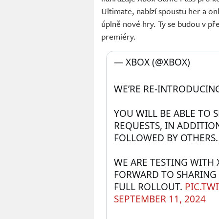
Ultimate, nabízí spoustu her a onl
úplně nové hry. Ty se budou v př
premiéry.
— XBOX (@XBOX) 
WE’RE RE-INTRODUCING
YOU WILL BE ABLE TO S
REQUESTS, IN ADDITIO
FOLLOWED BY OTHERS.
WE ARE TESTING WITH 
FORWARD TO SHARING M
FULL ROLLOUT. 
PIC.TW
SEPTEMBER 11, 2024