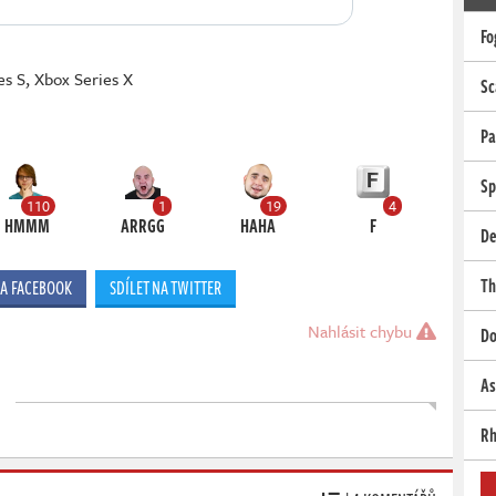
Fo
es S
,
Xbox Series X
Sc
Pa
Sp
110
1
19
4
HMMM
ARRGG
HAHA
F
De
Th
NA FACEBOOK
SDÍLET NA TWITTER
Nahlásit chybu
Do
As
Rh