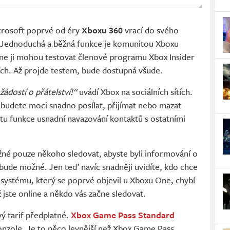
icrosoft poprvé od éry
Xboxu 360
vrací do svého
 Jednoduchá a běžná funkce je komunitou Xboxu
e ji mohou testovat členové programu Xbox Insider
ních. Až projde testem, bude dostupná všude.
dostí o přátelství!“
uvádí Xbox na sociálních sítích.
, budete moci snadno posílat, přijímat nebo mazat
ftu funkce usnadní navazování kontaktů s ostatními
né pouze někoho sledovat, abyste byli informování o
bude možné. Jen teď navíc snadněji uvidíte, kdo chce
systému, který se poprvé objevil u Xboxu One, chybí
 jste online a někdo vás začne sledovat.
ý tarif předplatné.
Xbox Game Pass Standard
nzole. Je to něco levnější než Xbox Game Pass