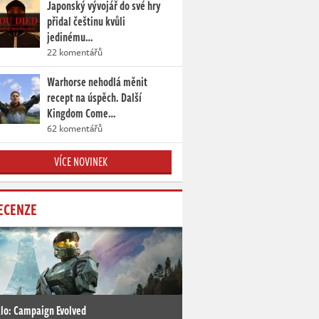
Japonský vývojář do své hry
přidal češtinu kvůli
jedinému…
22 komentářů
Warhorse nehodlá měnit
recept na úspěch. Další
Kingdom Come…
62 komentářů
VÍCE NOVINEK
ECENZE
lo: Campaign Evolved