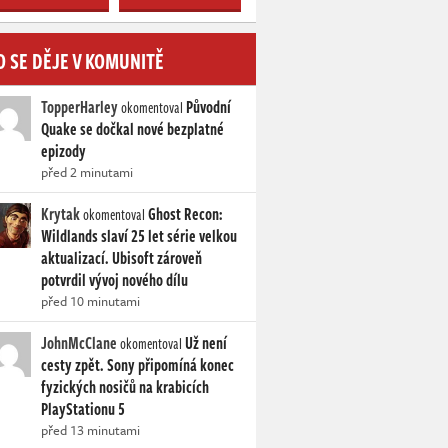
O SE DĚJE V KOMUNITĚ
TopperHarley
Původní
okomentoval
Quake se dočkal nové bezplatné
epizody
před 2 minutami
Krytak
Ghost Recon:
okomentoval
Wildlands slaví 25 let série velkou
aktualizací. Ubisoft zároveň
potvrdil vývoj nového dílu
před 10 minutami
JohnMcClane
Už není
okomentoval
cesty zpět. Sony připomíná konec
fyzických nosičů na krabicích
PlayStationu 5
před 13 minutami