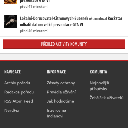
prezentace GTA VI
před 41 minutami
Lokalni-Dorucovatel-Citronovych-Susenek
Rockstar
okomentoval
odhalil datum velké prezentace GTA VI
před 46 minutami
PŘEHLED AKTIVITY KOMUNITY
NAVIGACE
INFORMACE
KOMUNITA
Archiv pořadu
Zásady ochrany
Nejnovější
příspěvky
Redakce pořadu
Pravidla užívání
Žebříček uživatelů
RSS Atom Feed
Jak hodnotíme
NerdFix
Inzerce na
Indianovi