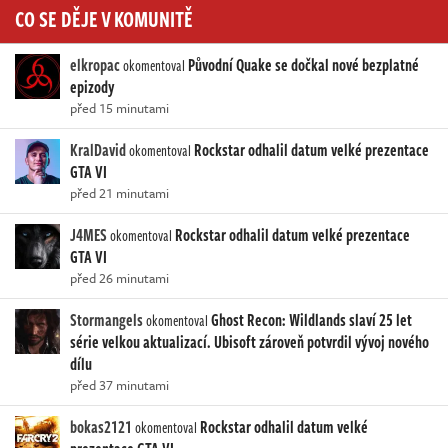
CO SE DĚJE V KOMUNITĚ
elkropac
Původní Quake se dočkal nové bezplatné
okomentoval
epizody
před 15 minutami
KralDavid
Rockstar odhalil datum velké prezentace
okomentoval
GTA VI
před 21 minutami
J4MES
Rockstar odhalil datum velké prezentace
okomentoval
GTA VI
před 26 minutami
Stormangels
Ghost Recon: Wildlands slaví 25 let
okomentoval
série velkou aktualizací. Ubisoft zároveň potvrdil vývoj nového
dílu
před 37 minutami
bokas2121
Rockstar odhalil datum velké
okomentoval