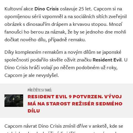
Živě
Kultovní akce
Dino Crisis
oslavuje 25 let. Capcom si na
opomíjenou sérii vzpomněl a na sociálních sítích zveřejnil
obrázek s dinosauřím drápem a krvavou stopou. Mnozí
fanoušci ho berou za náznak, že by se jednoho dne mohli
dočkat nového dílu, případně remaku.
Díky komplexním remakům a novým dílům se japonské
společnosti podařilo skvěle oživit značku
Resident Evil
. U
Dino Crisis hráči volají po něčem podobném už roky,
Capcom je ale nevyslyšel.
RESIDENT EVIL 9 POTVRZEN. VÝVOJ
MÁ NA STAROST REŽISÉR SEDMÉHO
DÍLU
Capcom návrat Dino Crisis zmínil dříve v anketě, kde se