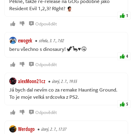
Pěkné, takže re-release na GOG podobně jako
Resident Evil 1,2,3? RIght?
1
Odpovědět
ewogek
středa, 3. 7., 7:02
beru všechno s dinosaury! 🦖🦕♥️🤤
4
Odpovědět
alexMoon21cz
úterý, 2. 7., 19:55
Já bych dal nevím co za remake Haunting Ground.
To je moje velká srdcovka z PS2.
5
Odpovědět
Werdugo
úterý, 2. 7., 17:37