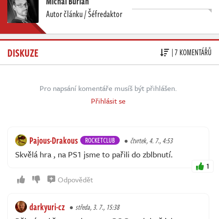
Michal Burian
Autor článku / Šéfredaktor
DISKUZE
| 7 KOMENTÁŘŮ
Pro napsání komentáře musíš být přihlášen.
Přihlásit se
Pajous-Drakous
ROCKETCLUB
čtvrtek, 4. 7., 4:53
Skvělá hra , na PS1 jsme to pařili do zblbnutí.
1
Odpovědět
darkyuri-cz
středa, 3. 7., 15:38