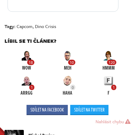
Tagy:
Capcom
,
Dino Crisis
LÍBIL SE TI ČLÁNEK?
18
10
120
WOW
MEH
HMMM
1
0
1
ARRGG
HAHA
F
SDÍLET NA FACEBOOK
SDÍLET NA TWITTER
Nahlásit chybu