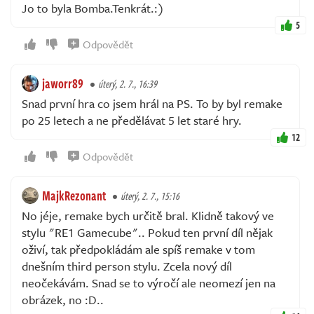
Jo to byla Bomba.Tenkrát.:)
5
Odpovědět
jaworr89
úterý, 2. 7., 16:39
Snad první hra co jsem hrál na PS. To by byl remake
po 25 letech a ne předělávat 5 let staré hry.
12
Odpovědět
MajkRezonant
úterý, 2. 7., 15:16
No jéje, remake bych určitě bral. Klidně takový ve
stylu "RE1 Gamecube".. Pokud ten první díl nějak
oživí, tak předpokládám ale spíš remake v tom
dnešním third person stylu. Zcela nový díl
neočekávám. Snad se to výročí ale neomezí jen na
obrázek, no :D..