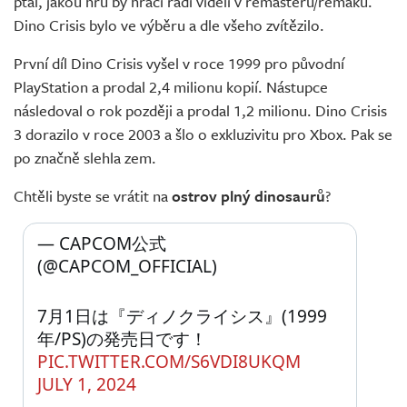
ptal, jakou hru by hráči rádi viděli v remasteru/remaku.
Dino Crisis bylo ve výběru a dle všeho zvítězilo.
První díl Dino Crisis vyšel v roce 1999 pro původní
PlayStation a prodal 2,4 milionu kopií. Nástupce
následoval o rok později a prodal 1,2 milionu. Dino Crisis
3 dorazilo v roce 2003 a šlo o exkluzivitu pro Xbox. Pak se
po značně slehla zem.
Chtěli byste se vrátit na
ostrov plný dinosaurů
?
— CAPCOM公式 
(@CAPCOM_OFFICIAL) 
7月1日は『ディノクライシス』(1999
年/PS)の発売日です！ 
PIC.TWITTER.COM/S6VDI8UKQM
JULY 1, 2024