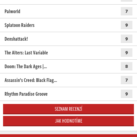
Palworld
7
Splatoon Raiders
9
Denshattack!
9
The Alters: Last Variable
9
Doom: The Dark Ages |…
8
Assassin’s Creed: Black Flag…
7
Rhythm Paradise Groove
9
SEZNAM RECENZÍ
JAK HODNOTÍME