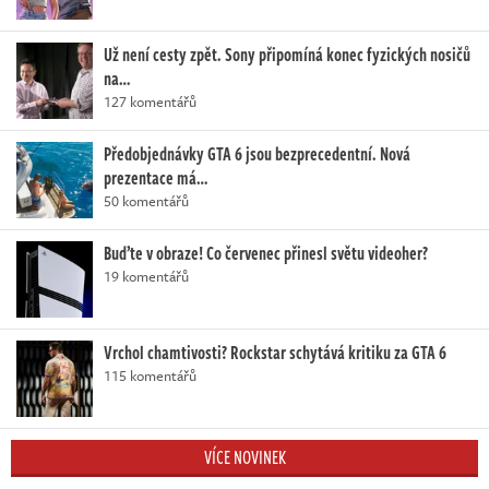
Už není cesty zpět. Sony připomíná konec fyzických nosičů
na…
127 komentářů
Předobjednávky GTA 6 jsou bezprecedentní. Nová
prezentace má…
50 komentářů
Buďte v obraze! Co červenec přinesl světu videoher?
19 komentářů
Vrchol chamtivosti? Rockstar schytává kritiku za GTA 6
115 komentářů
VÍCE NOVINEK