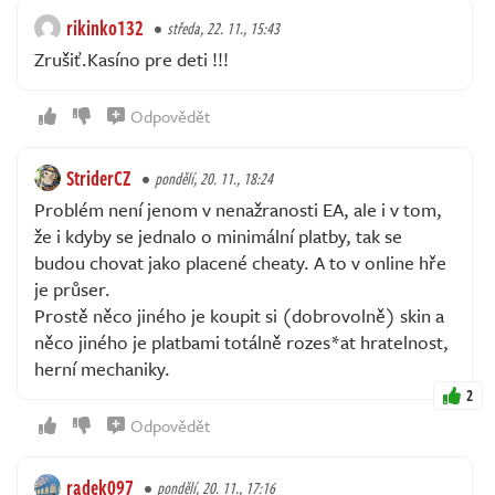
rikinko132
středa, 22. 11., 15:43
Zrušiť.Kasíno pre deti !!!
Odpovědět
StriderCZ
pondělí, 20. 11., 18:24
Problém není jenom v nenažranosti EA, ale i v tom,
že i kdyby se jednalo o minimální platby, tak se
budou chovat jako placené cheaty. A to v online hře
je průser.
Prostě něco jiného je koupit si (dobrovolně) skin a
něco jiného je platbami totálně rozes*at hratelnost,
herní mechaniky.
2
Odpovědět
radek097
pondělí, 20. 11., 17:16