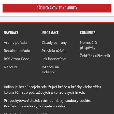
PŘEHLED AKTIVITY KOMUNITY
NAVIGACE
INFORMACE
KOMUNITA
Archiv pořadu
Zásady ochrany
Nejnovější
příspěvky
Redakce pořadu
Pravidla užívání
Žebříček uživatelů
RSS Atom Feed
Jak hodnotíme
NerdFix
Inzerce na
Indianovi
Indian je herní projekt sdružující hráče a hráčky všeho věku
kolem témat o počítačových a konzolových hrách.
Při poskytování služeb nám pomáhají soubory cookie.
Používáním webu vyjadřujete souhlas.
MediaRealms s.r.o.
© 2026