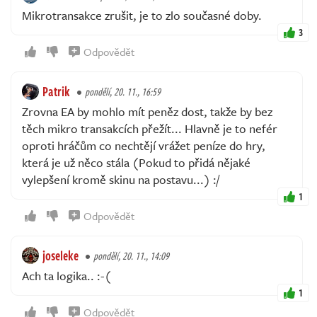
Mikrotransakce zrušit, je to zlo současné doby.
3
Odpovědět
Patrik
pondělí, 20. 11., 16:59
Zrovna EA by mohlo mít peněz dost, takže by bez
těch mikro transakcích přežít... Hlavně je to nefér
oproti hráčům co nechtějí vrážet peníze do hry,
která je už něco stála (Pokud to přidá nějaké
vylepšení kromě skinu na postavu...) :/
1
Odpovědět
joseleke
pondělí, 20. 11., 14:09
Ach ta logika.. :-(
1
Odpovědět