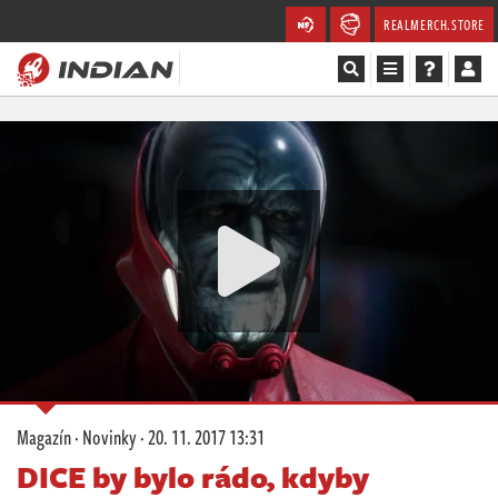
REALMERCH.STORE
Magazín
Recenze
Videa
Soutěže
Databáze
Komunita
Magazín
·
Novinky
·
20. 11. 2017 13:31
Redakce
DICE by bylo rádo, kdyby