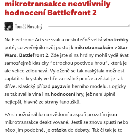
mikrotransakce neovlivnily
Živě
hodnocení Battlefront 2
Tomáš Novotný
Na Electronic Arts se svalila neskutečně velká
vlna kritiky
poté, co zveřejnilo svůj postoj k
mikrotransakcím
v
Star
Wars: Battlefront 2
. Zde jste si na hrdiny mohli vydělávat
samozřejmě klasicky "otrockou poctivou hrou", která je
ale velice zdlouhavá. Vyloženě se tak naskýtala možnost
zaplatit si krystaly ve hře za reálné peníze a získat je tak
dříve. Klasický případ
pay2win
herního modelu. Logicky
se tak svalila vlna i na
hodnocení
hry, jež není úplně
nejlepší, hlavně ze strany fanoušků.
EA si možná sáhlo na svědomí a aspoň prozatím jsou
mikrotransakce deaktivované. Jestli se znovu spustí nebo
něco jim podobné, je
otázka
do debaty. Tak či tak je to