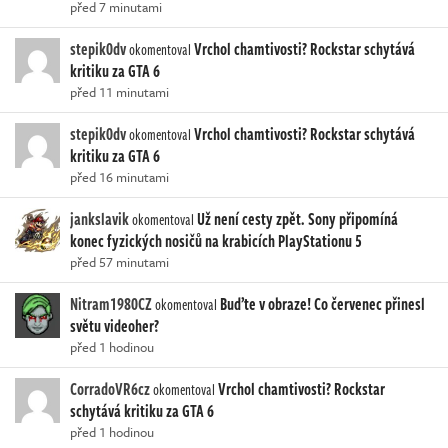
před 7 minutami
stepik0dv
Vrchol chamtivosti? Rockstar schytává
okomentoval
kritiku za GTA 6
před 11 minutami
stepik0dv
Vrchol chamtivosti? Rockstar schytává
okomentoval
kritiku za GTA 6
před 16 minutami
jankslavik
Už není cesty zpět. Sony připomíná
okomentoval
konec fyzických nosičů na krabicích PlayStationu 5
před 57 minutami
Nitram1980CZ
Buďte v obraze! Co červenec přinesl
okomentoval
světu videoher?
před 1 hodinou
CorradoVR6cz
Vrchol chamtivosti? Rockstar
okomentoval
schytává kritiku za GTA 6
před 1 hodinou