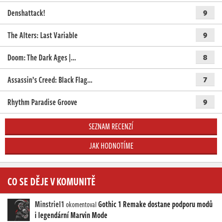
Denshattack!
9
The Alters: Last Variable
9
Doom: The Dark Ages |…
8
Assassin’s Creed: Black Flag…
7
Rhythm Paradise Groove
9
SEZNAM RECENZÍ
JAK HODNOTÍME
CO SE DĚJE V KOMUNITĚ
Minstriel1
Gothic 1 Remake dostane podporu modů
okomentoval
i legendární Marvin Mode