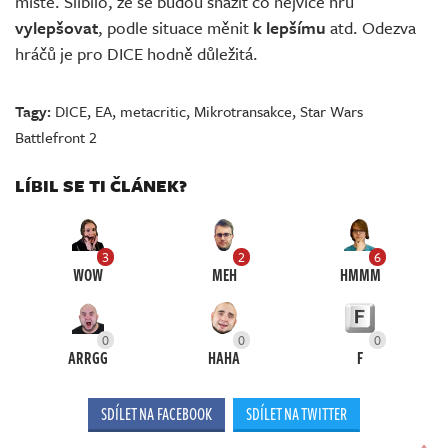
místě. Slíbilo, že se budou snažit co nejvíce hru
vylepšovat
, podle situace měnit
k lepšímu
atd. Odezva
hráčů je pro DICE hodně důležitá.
Tagy:
DICE
,
EA
,
metacritic
,
Mikrotransakce
,
Star Wars
Battlefront 2
LÍBIL SE TI ČLÁNEK?
3
2
6
WOW
MEH
HMMM
0
0
0
ARRGG
HAHA
F
SDÍLET NA FACEBOOK
SDÍLET NA TWITTER