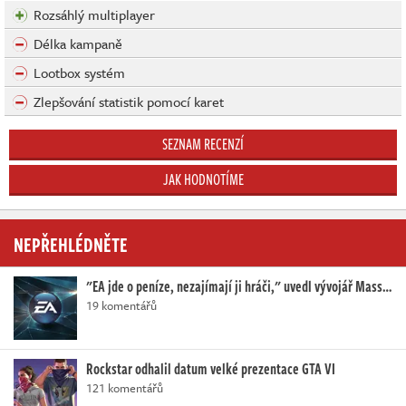
Rozsáhlý multiplayer
Délka kampaně
Lootbox systém
Zlepšování statistik pomocí karet
SEZNAM RECENZÍ
JAK HODNOTÍME
NEPŘEHLÉDNĚTE
"EA jde o peníze, nezajímají ji hráči," uvedl vývojář Mass…
19 komentářů
Rockstar odhalil datum velké prezentace GTA VI
121 komentářů