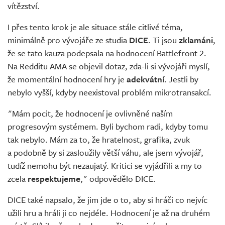
vítězství.
I přes tento krok je ale situace stále citlivé téma,
minimálně pro vývojáře ze studia
DICE
. Ti jsou
zklamáni
,
že se tato kauza podepsala na hodnocení Battlefront 2.
Na Redditu AMA se objevil dotaz, zda-li si vývojáři myslí,
že momentální hodnocení hry je
adekvátní
. Jestli by
nebylo vyšší, kdyby neexistoval problém mikrotransakcí.
"Mám pocit, že hodnocení je ovlivněné naším
progresovým systémem. Byli bychom radi, kdyby tomu
tak nebylo. Mám za to, že hratelnost, grafika, zvuk
a podobně by si zasloužily větší váhu, ale jsem vývojář,
tudíž nemohu být nezaujatý. Kritici se vyjádřili a my to
zcela
respektujeme
," odpovědělo DICE.
DICE také napsalo, že jim jde o to, aby si hráči co nejvíc
užili hru a hráli ji co nejdéle. Hodnocení je až na druhém