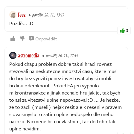
feez
pondělí, 20. 11., 13:19
Pozdě... :D
3
Odpovědět
astromedia
pondělí, 20. 11., 12:39
Pokud chapu problem dobre tak si hraci rovnez
stezovali na neskutecne mnozstvi casu, ktere musi
do hry bez vyuziti penez investovat aby si mohli
hrdinu odemknout. Pokud EA jen vypnulo
mikrontransakce a jinak nechalo hru jak je, tak bych
to asi za vitezstvi uplne nepovazoval :D ... Je hezke,
ze to zacli (museli) nejak resit ale k reseni v pravem
slova smyslu to zatim uplne nedospelo dle meho
nazoru. Nicmene hru nevlastnim, tak do toho tak
uplne nevidim.