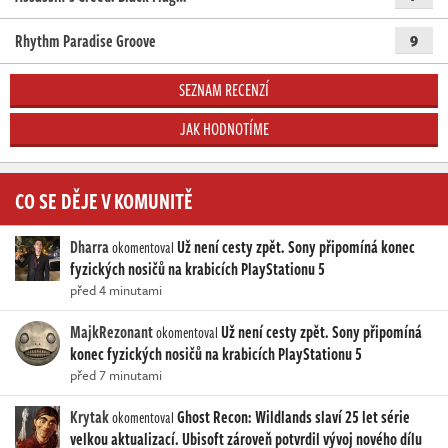
Rhythm Paradise Groove
9
SEZNAM RECENZÍ
JAK HODNOTÍME
CO SE DĚJE V KOMUNITĚ
Dharra
Už není cesty zpět. Sony připomíná konec
okomentoval
fyzických nosičů na krabicích PlayStationu 5
před 4 minutami
MajkRezonant
Už není cesty zpět. Sony připomíná
okomentoval
konec fyzických nosičů na krabicích PlayStationu 5
před 7 minutami
Krytak
Ghost Recon: Wildlands slaví 25 let série
okomentoval
velkou aktualizací. Ubisoft zároveň potvrdil vývoj nového dílu