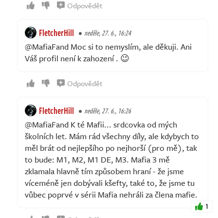
Odpovědět
FletcherHill
neděle, 27. 6., 16:24
@MafiaFand Moc si to nemyslím, ale děkuji. Ani
Váš profil není k zahození . 😉
Odpovědět
FletcherHill
neděle, 27. 6., 16:26
@MafiaFand K té Mafii... srdcovka od mých
školních let. Mám rád všechny díly, ale kdybych to
měl brát od nejlepšího po nejhorší (pro mě), tak
to bude: M1, M2, M1 DE, M3. Mafia 3 mě
zklamala hlavně tím způsobem hraní - že jsme
víceméně jen dobývali kšefty, také to, že jsme tu
vůbec poprvé v sérii Mafia nehráli za člena mafie.
1