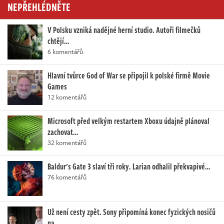
NEPŘEHLÉDNĚTE
V Polsku vzniká nadějné herní studio. Autoři filmečků
chtějí…
6 komentářů
Hlavní tvůrce God of War se připojil k polské firmě Movie
Games
12 komentářů
Microsoft před velkým restartem Xboxu údajně plánoval
zachovat…
32 komentářů
Baldur's Gate 3 slaví tři roky. Larian odhalil překvapivé…
76 komentářů
Už není cesty zpět. Sony připomíná konec fyzických nosičů
na…