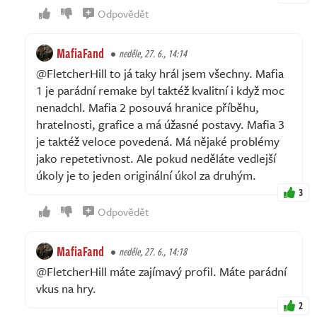
Odpovědět
MafiaFand
neděle, 27. 6., 14:14
@FletcherHill to já taky hrál jsem všechny. Mafia
1 je parádní remake byl taktéž kvalitní i když moc
nenadchl. Mafia 2 posouvá hranice příběhu,
hratelnosti, grafice a má úžasné postavy. Mafia 3
je taktéž veloce povedená. Má nějaké problémy
jako repetetivnost. Ale pokud neděláte vedlejší
úkoly je to jeden originální úkol za druhým.
3
Odpovědět
MafiaFand
neděle, 27. 6., 14:18
@FletcherHill máte zajímavý profil. Máte parádní
vkus na hry.
2