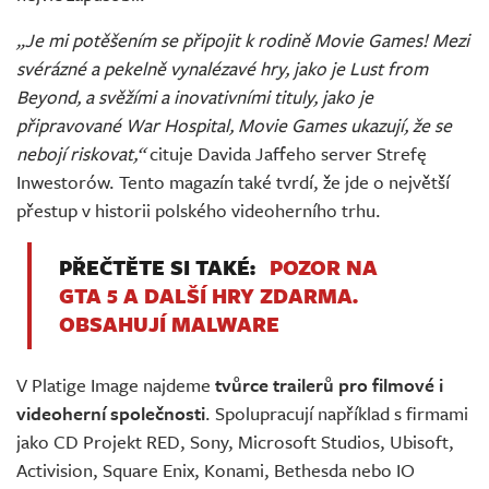
„Je mi potěšením se připojit k rodině Movie Games! Mezi
svérázné a pekelně vynalézavé hry, jako je Lust from
Beyond, a svěžími a inovativními tituly, jako je
připravované War Hospital, Movie Games ukazují, že se
nebojí riskovat,“
cituje Davida Jaffeho server Strefę
Inwestorów. Tento magazín také tvrdí, že jde o největší
přestup v historii polského videoherního trhu.
PŘEČTĚTE SI TAKÉ:
POZOR NA
GTA 5 A DALŠÍ HRY ZDARMA.
OBSAHUJÍ MALWARE
V Platige Image najdeme
tvůrce trailerů pro filmové i
videoherní společnosti
. Spolupracují například s firmami
jako CD Projekt RED, Sony, Microsoft Studios, Ubisoft,
Activision, Square Enix, Konami, Bethesda nebo IO