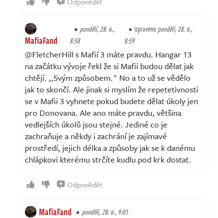
Odpovědět
pondělí, 28. 6.,
Upraveno
pondělí, 28. 6.,
MafiaFand
8:58
8:59
@FletcherHill s Mafií 3 máte pravdu. Hangar 13
na začátku vývoje řekl že si Mafii budou dělat jak
chtějí. ,,Svým způsobem." No a to už se vědělo
jak to skončí. Ale jinak si myslím že repetetivnosti
se v Mafii 3 vyhnete pokud budete dělat úkoly jen
pro Donovana. Ale ano máte pravdu, většina
vedlejších úkolů jsou stejné. Jediné co je
zachraňuje a někdy i zachrání je zajímavé
prostředí, jejich délka a způsoby jak se k danému
chlápkovi kterému strčíte kudlu pod krk dostat.
Odpovědět
MafiaFand
pondělí, 28. 6., 9:01