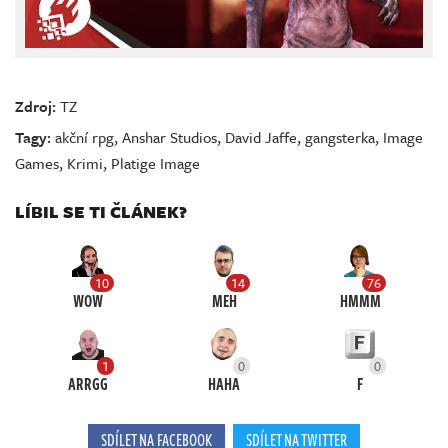
Zdroj:
TZ
Tagy:
akční rpg
,
Anshar Studios
,
David Jaffe
,
gangsterka
,
Image
Games
,
Krimi
,
Platige Image
LÍBIL SE TI ČLÁNEK?
10
14
76
WOW
MEH
HMMM
1
0
0
ARRGG
HAHA
F
SDÍLET NA FACEBOOK
SDÍLET NA TWITTER