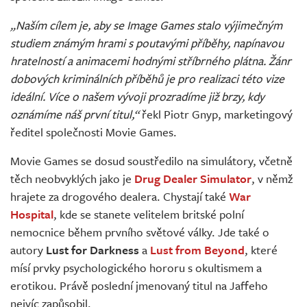
„Naším cílem je, aby se Image Games stalo výjimečným
studiem známým hrami s poutavými příběhy, napínavou
hratelností a animacemi hodnými stříbrného plátna. Žánr
dobových kriminálních příběhů je pro realizaci této vize
ideální. Více o našem vývoji prozradíme již brzy, kdy
oznámíme náš první titul,“
řekl Piotr Gnyp, marketingový
ředitel společnosti Movie Games.
Movie Games se dosud soustředilo na simulátory, včetně
těch neobvyklých jako je
Drug Dealer Simulator
, v němž
hrajete za drogového dealera. Chystají také
War
Hospital
, kde se stanete velitelem britské polní
nemocnice během prvního světové války. Jde také o
autory
Lust for Darkness
a
Lust from Beyond
, které
mísí prvky psychologického hororu s okultismem a
erotikou. Právě poslední jmenovaný titul na Jaffeho
nejvíc zapůsobil.