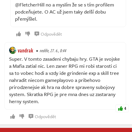
@FletcherHill no a myslím že se s tím profilem
podceňujete. O AC už jsem taky delší dobu
přemýšlel.
Odpovědět
vandrak
neděle, 27. 6., 8:44
Super. V tomto zasadeni chybaju hry. GTA je svojske
a Mafia zatial nic. Len zaner RPG mi robi starosti ci
sa to vobec hodi a vzdy ide grindenie exp a skill tree
nahradit niecom gameplayovo a pribehovo
prirodzenejsie ak hra na dobre spraveny subojovy
system. Skratka RPG je pre mna dnes uz zastarany
herny system.
4
Odpovědět