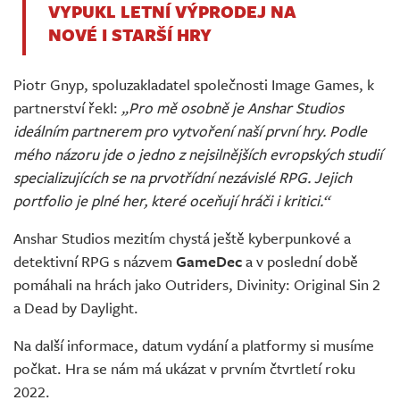
VYPUKL LETNÍ VÝPRODEJ NA
NOVÉ I STARŠÍ HRY
Piotr Gnyp, spoluzakladatel společnosti Image Games, k
partnerství řekl:
„Pro mě osobně je Anshar Studios
ideálním partnerem pro vytvoření naší první hry. Podle
mého názoru jde o jedno z nejsilnějších evropských studií
specializujících se na prvotřídní nezávislé RPG. Jejich
portfolio je plné her, které oceňují hráči i kritici.“
Anshar Studios mezitím chystá ještě kyberpunkové a
detektivní RPG s názvem
GameDec
a v poslední době
pomáhali na hrách jako Outriders, Divinity: Original Sin 2
a Dead by Daylight.
Na další informace, datum vydání a platformy si musíme
počkat. Hra se nám má ukázat v prvním čtvrtletí roku
2022.