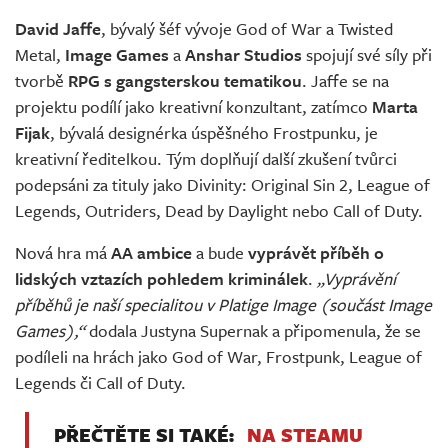
Živě
David Jaffe
, bývalý šéf vývoje God of War a Twisted
Metal,
Image Games
a
Anshar Studios
spojují své síly při
tvorbě
RPG s gangsterskou tematikou
. Jaffe se na
projektu podílí jako kreativní konzultant, zatímco
Marta
Fijak
, bývalá designérka úspěšného Frostpunku, je
kreativní ředitelkou. Tým doplňují další zkušení tvůrci
podepsáni za tituly jako Divinity: Original Sin 2, League of
Legends, Outriders, Dead by Daylight nebo Call of Duty.
Nová hra má
AA ambice
a bude
vyprávět příběh o
lidských vztazích pohledem kriminálek
.
„Vyprávění
příběhů je naší specialitou v Platige Image (součást Image
Games),“
dodala Justyna Supernak a připomenula, že se
podíleli na hrách jako God of War, Frostpunk, League of
Legends či Call of Duty.
PŘEČTĚTE SI TAKÉ:
NA STEAMU