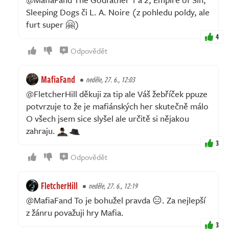
Sleeping Dogs či L. A. Noire (z pohledu poldy, ale
furt super 🤗)
4
Odpovědět
MafiaFand
neděle, 27. 6., 12:03
@FletcherHill děkuji za tip ale Váš žebříček ppuze
potvrzuje to že je mafiánských her skutečně málo
O všech jsem sice slyšel ale určitě si nějakou
zahraju.
3
Odpovědět
FletcherHill
neděle, 27. 6., 12:19
@MafiaFand To je bohužel pravda 😑. Za nejlepší
z žánru považuji hry Mafia.
3