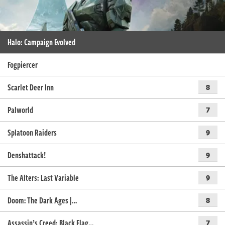
Halo: Campaign Evolved
Fogpiercer
Scarlet Deer Inn
8
Palworld
7
Splatoon Raiders
9
Denshattack!
9
The Alters: Last Variable
9
Doom: The Dark Ages |…
8
Assassin’s Creed: Black Flag…
7