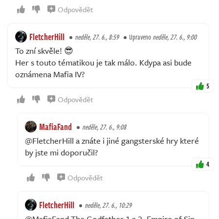
Odpovědět
FletcherHill
neděle, 27. 6., 8:59
Upraveno
neděle, 27. 6., 9:00
To zní skvěle! 😎
Her s touto tématikou je tak málo. Kdypa asi bude
oznámena Mafia IV?
5
Odpovědět
MafiaFand
neděle, 27. 6., 9:08
@FletcherHill a znáte i jiné gangsterské hry které
by jste mi doporučil?
4
Odpovědět
FletcherHill
neděle, 27. 6., 10:29
@MafiaFand The Godfather 1 a 2, Empire of Sin,