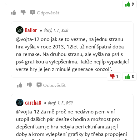
9
Odpovědět
Ballor
úterý, 1. 7., 8:00
@vojta-12 ono jak se to vezme, na jednu stranu
hra vyšla v roce 2013, 12let už není špatná doba
na remake. Na druhou stranu, ale vyšla na ps4 s
ps4 grafikou a vylepšeníma. Takže nejlíp vypadající
verze hry je jen z minulé generace konzolí.
1
8
Odpovědět
carcha8
úterý, 1. 7., 8:30
@vojta-12 Za mě proč ne nedávno jsem v ní
utopil dalších pár desítek hodin a možnost pro
zlepšení tam je hra nebyla perfektní ani za její
doby a krom vylepšení grafiky by třeba propojení