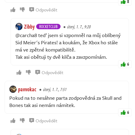
8
Odpovědět
Zibby
ROCKETCLUB
úterý, 1. 7., 9:20
@carcha8 teď jsem si vzpomněl na můj oblíbený
Sid Meier's Pirates! a koukám, že Xbox ho stále
má ve zpětné kompatibilitě.
Tak asi obětuji ty dvě kilča a zavzpomínám.
6
Odpovědět
pavvokac
úterý, 1. 7., 7:51
Pokud na to nesáhne parta zodpovědná za Skull and
Bones tak asi nemám námitek.
6
Odpovědět