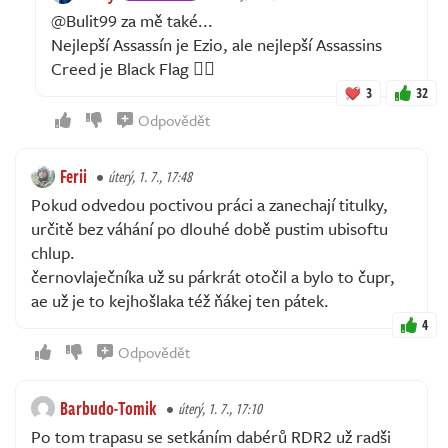
@Bulit99 za mě také...
Nejlepší Assassín je Ezio, ale nejlepší Assassins
Creed je Black Flag 🏴‍☠️
3
32
Odpovědět
Ferii
úterý, 1. 7., 17:48
Pokud odvedou poctivou práci a zanechají titulky,
určitě bez váhání po dlouhé době pustim ubisoftu
chlup.
černovlaječníka už su párkrát otočil a bylo to čupr,
ae už je to kejhošlaka též ňákej ten pátek.
4
Odpovědět
Barbudo-Tomik
úterý, 1. 7., 17:10
Po tom trapasu se setkáním dabérů RDR2 už radši