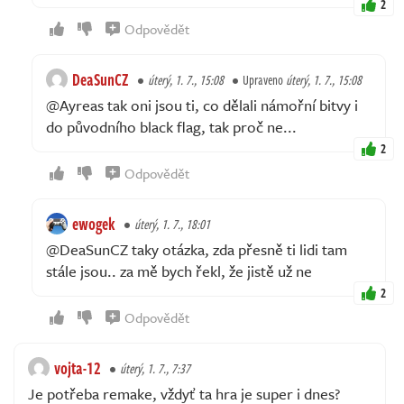
2
Odpovědět
DeaSunCZ
úterý, 1. 7., 15:08
Upraveno
úterý, 1. 7., 15:08
@Ayreas tak oni jsou ti, co dělali námořní bitvy i
do původního black flag, tak proč ne...
2
Odpovědět
ewogek
úterý, 1. 7., 18:01
@DeaSunCZ taky otázka, zda přesně ti lidi tam
stále jsou.. za mě bych řekl, že jistě už ne
2
Odpovědět
vojta-12
úterý, 1. 7., 7:37
Je potřeba remake, vždyť ta hra je super i dnes?