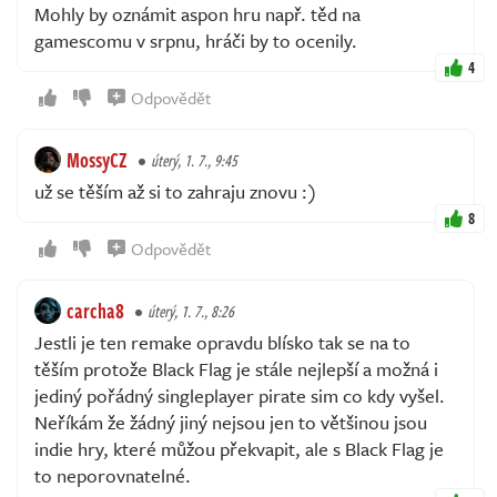
Mohly by oznámit aspon hru např. těd na
gamescomu v srpnu, hráči by to ocenily.
4
Odpovědět
MossyCZ
úterý, 1. 7., 9:45
už se těším až si to zahraju znovu :)
8
Odpovědět
carcha8
úterý, 1. 7., 8:26
Jestli je ten remake opravdu blísko tak se na to
těším protože Black Flag je stále nejlepší a možná i
jediný pořádný singleplayer pirate sim co kdy vyšel.
Neříkám že žádný jiný nejsou jen to většinou jsou
indie hry, které můžou překvapit, ale s Black Flag je
to neporovnatelné.