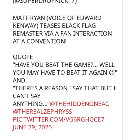
(@SUPERDROPKICK17) 
MATT RYAN (VOICE OF EDWARD 
KENWAY) TEASES BLACK FLAG 
REMASTER VIA A FAN INTERACTION 
AT A CONVENTION! 
QUOTE 
“HAVE YOU BEAT THE GAME?… WELL 
YOU MAY HAVE TO BEAT IT AGAIN 😉”
AND 
“THERE’S A REASON I SAY THAT BUT I 
CAN’T SAY 
ANYTHING…”
@THEHIDDENONEAC
@THEREALZEPHRYSS
PIC.TWITTER.COM/VG6RGHGCE7
JUNE 29, 2025