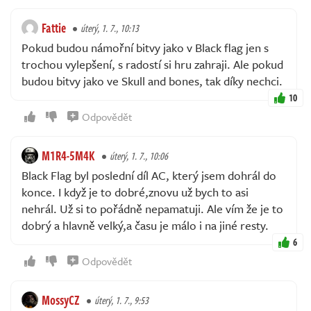
Fattie
úterý, 1. 7., 10:13
Pokud budou námořní bitvy jako v Black flag jen s
trochou vylepšení, s radostí si hru zahraji. Ale pokud
budou bitvy jako ve Skull and bones, tak díky nechci.
10
Odpovědět
M1R4-5M4K
úterý, 1. 7., 10:06
Black Flag byl poslední díl AC, který jsem dohrál do
konce. I když je to dobré,znovu už bych to asi
nehrál. Už si to pořádně nepamatuji. Ale vím že je to
dobrý a hlavně velký,a času je málo i na jiné resty.
6
Odpovědět
MossyCZ
úterý, 1. 7., 9:53