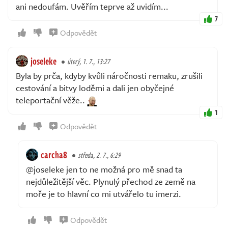
ani nedoufám. Uvěřím teprve až uvidím...
7
Odpovědět
joseleke
úterý, 1. 7., 13:27
Byla by prča, kdyby kvůli náročnosti remaku, zrušili
cestování a bitvy loděmi a dali jen obyčejné
teleportační věže..
1
Odpovědět
carcha8
středa, 2. 7., 6:29
@joseleke jen to ne možná pro mě snad ta
nejdůležitější věc. Plynulý přechod ze země na
moře je to hlavní co mi utvářelo tu imerzi.
Odpovědět