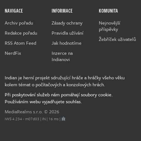
NAVIGACE
INFORMACE
KOMUNITA
Archiv pořadu
Zásady ochrany
Nejnovější
příspěvky
Redakce pořadu
Pravidla užívání
Žebříček uživatelů
RSS Atom Feed
Jak hodnotíme
NerdFix
Inzerce na
Indianovi
Indian je herní projekt sdružující hráče a hráčky všeho věku
kolem témat o počítačových a konzolových hrách.
Při poskytování služeb nám pomáhají soubory cookie.
Používáním webu vyjadřujete souhlas.
MediaRealms s.r.o.
© 2026
IWS 4.234 - m07d03 | IN | 16 ms |