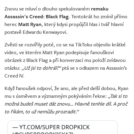
Živě
Znovu se mluví o dlouho spekulovaném
remaku
Assassin's Creed: Black Flag
. Tentokrát ho zmínil přímo
herec
Matt Ryan
, který kdysi propůjčil hlas i tvář hlavní
postavě Edwardu Kenwayovi.
Zvěsti se rozvířily poté, co se na TikToku objevilo krátké
video, ve kterém Matt Ryan podepisuje fanouškovi
obrázek z Black Flag a při konverzaci mu položí zvídavou
otázku:
„Už jsi to dohrál?“
ptá se s odkazem na Assassin’s
Creed IV.
Když fanoušek odpoví, že ano, ale před delší dobou, Ryan
mu s úsměvem a významným pokýváním řekne:
„Tak si to
možná budeš muset dát znovu… Hlavně tenhle díl. A proč
to říkám, to už nemůžu prozradit.“
— YT.COM/SUPER DROPKICK 