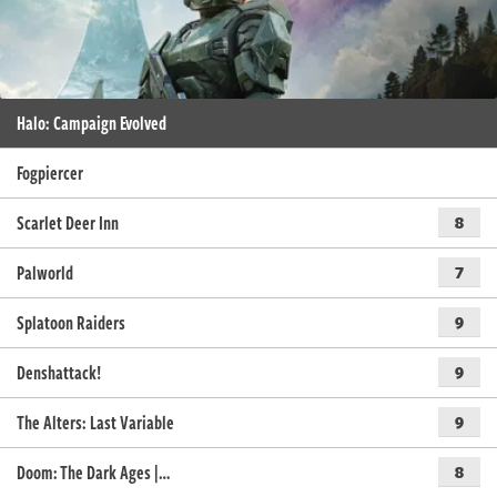
Halo: Campaign Evolved
Fogpiercer
Scarlet Deer Inn
8
Palworld
7
Splatoon Raiders
9
Denshattack!
9
The Alters: Last Variable
9
Doom: The Dark Ages |…
8