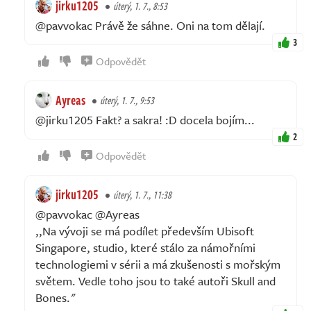
jirku1205
úterý, 1. 7., 8:53
@pavvokac Právě že sáhne. Oni na tom dělají.
3
Odpovědět
Ayreas
úterý, 1. 7., 9:53
@jirku1205 Fakt? a sakra! :D docela bojím...
2
Odpovědět
jirku1205
úterý, 1. 7., 11:38
@pavvokac @Ayreas
,,Na vývoji se má podílet především Ubisoft
Singapore, studio, které stálo za námořními
technologiemi v sérii a má zkušenosti s mořským
světem. Vedle toho jsou to také autoři Skull and
Bones."