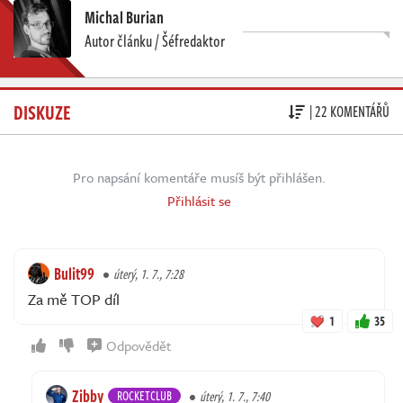
Michal Burian
Autor článku / Šéfredaktor
DISKUZE
| 22 KOMENTÁŘŮ
Pro napsání komentáře musíš být přihlášen.
Přihlásit se
Bulit99
úterý, 1. 7., 7:28
Za mě TOP díl
1
35
Odpovědět
Zibby
ROCKETCLUB
úterý, 1. 7., 7:40