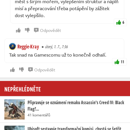
měst s širým mořem, vylepšením struktur a náplň
misí a přepracování třeba potápění by zážitek
dost vylepšilo.
6
Odpovědět
Reggie-Kray
úterý, 1. 7., 7:36
Tak snad na Gamescomu už to konečně odhalí.
11
Odpovědět
NEPŘEHLÉDNĚTE
Připravuje se oznámení remaku Assassin’s Creed IV: Black
Flag?…
41 komentářů
Ubisoft sestavuje transformační komisi, chystá se šetřit