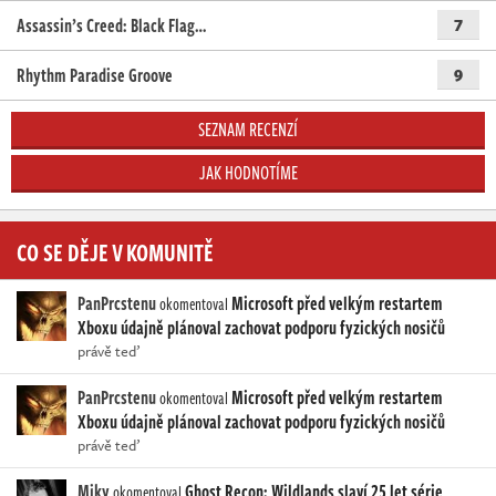
Assassin’s Creed: Black Flag…
7
Rhythm Paradise Groove
9
SEZNAM RECENZÍ
JAK HODNOTÍME
CO SE DĚJE V KOMUNITĚ
PanPrcstenu
Microsoft před velkým restartem
okomentoval
Xboxu údajně plánoval zachovat podporu fyzických nosičů
právě teď
PanPrcstenu
Microsoft před velkým restartem
okomentoval
Xboxu údajně plánoval zachovat podporu fyzických nosičů
právě teď
Miky
Ghost Recon: Wildlands slaví 25 let série
okomentoval