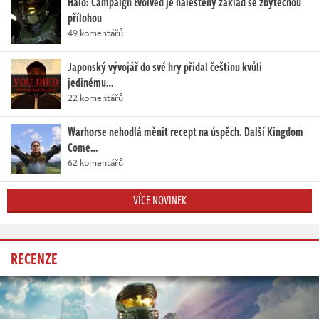
Halo: Campaign Evolved je naleštěný základ se zbytečnou
přílohou
49 komentářů
Japonský vývojář do své hry přidal češtinu kvůli
jedinému…
22 komentářů
Warhorse nehodlá měnit recept na úspěch. Další Kingdom
Come…
62 komentářů
VÍCE NOVINEK
RECENZE