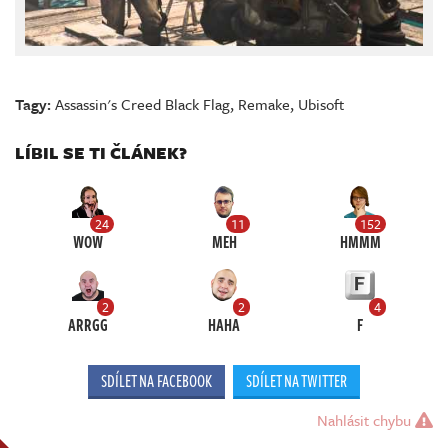
Tagy:
Assassin's Creed Black Flag
,
Remake
,
Ubisoft
LÍBIL SE TI ČLÁNEK?
24
11
152
WOW
MEH
HMMM
2
2
4
ARRGG
HAHA
F
SDÍLET NA FACEBOOK
SDÍLET NA TWITTER
Nahlásit chybu