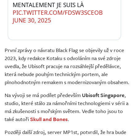
MENTALEMENT JE SUIS LÀ 
PIC.TWITTER.COM/FDSW3SCEOB
JUNE 30, 2025
První zprávy o návratu Black Flag se objevily už v roce
2023, kdy redakce Kotaku s odvoláním na své zdroje
uvedla, že Ubisoft pracuje na rozsáhlejší předělávce,
která nebude pouhým technickým portem, ale
plnohodnotným remakem s modernizovaným obsahem.
Na vývoji se má podílet především
Ubisoft Singapore
,
studio, které stálo za námořními technologiemi v sérii a
má zkušenosti s mořským světem. Vedle toho jsou to
také autoři
Skull and Bones
.
Později další zdroj, server MP1st, potvrdil, že hra bude