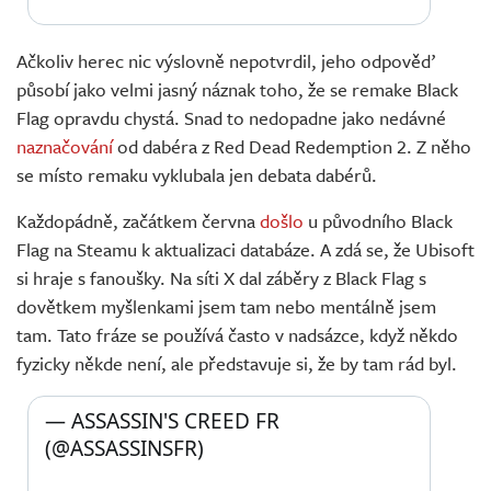
Ačkoliv herec nic výslovně nepotvrdil, jeho odpověď
působí jako velmi jasný náznak toho, že se remake Black
Flag opravdu chystá. Snad to nedopadne jako nedávné
naznačování
od dabéra z Red Dead Redemption 2. Z něho
se místo remaku vyklubala jen debata dabérů.
Každopádně, začátkem června
došlo
u původního Black
Flag na Steamu k aktualizaci databáze. A zdá se, že Ubisoft
si hraje s fanoušky. Na síti X dal záběry z Black Flag s
dovětkem myšlenkami jsem tam nebo mentálně jsem
tam. Tato fráze se používá často v nadsázce, když někdo
fyzicky někde není, ale představuje si, že by tam rád byl.
— ASSASSIN'S CREED FR 
(@ASSASSINSFR) 