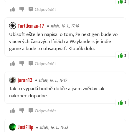
2
Odpovědět
Turttleman-17
středa, 16. 1., 17:10
Ubisoft ešte len napísal o tom, že next gen bude vo
viacerých časových líniách a Waylanders je indie
game a bude to obsaopvať. Klobúk dolu.
2
Odpovědět
jaran12
středa, 16. 1., 16:49
Tak to vypadá hodně dobře a jsem zvědav jak
nakonec dopadne.
1
Odpovědět
JustFilip
středa, 16. 1., 16:33