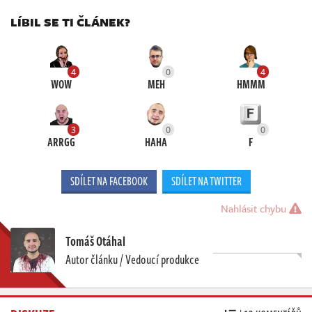
LÍBIL SE TI ČLÁNEK?
4
0
4
WOW
MEH
HMMM
3
0
0
ARRGG
HAHA
F
SDÍLET NA FACEBOOK
SDÍLET NA TWITTER
Nahlásit chybu
Tomáš Otáhal
Autor článku / Vedoucí produkce