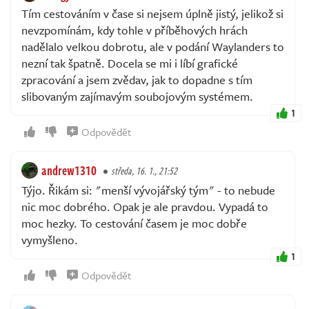
Tím cestováním v čase si nejsem úplně jistý, jelikož si
nevzpomínám, kdy tohle v příběhových hrách
nadělalo velkou dobrotu, ale v podání Waylanders to
nezní tak špatně. Docela se mi i líbí grafické
zpracování a jsem zvědav, jak to dopadne s tím
slibovaným zajímavým soubojovým systémem.
1
Odpovědět
andrew1310
středa, 16. 1., 21:52
Týjo. Řikám si: "menší vývojářský tým" - to nebude
nic moc dobrého. Opak je ale pravdou. Vypadá to
moc hezky. To cestování časem je moc dobře
vymyšleno.
1
Odpovědět