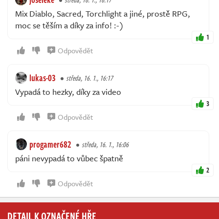
Mix Diablo, Sacred, Torchlight a jiné, prostě RPG,
moc se těším a díky za info! :-)
1
Odpovědět
lukas-03
středa, 16. 1., 16:17
Vypadá to hezky, díky za video
3
Odpovědět
progamer682
středa, 16. 1., 16:06
páni nevypadá to vůbec špatně
2
Odpovědět
DETAIL K OZNAČENÉ HŘE