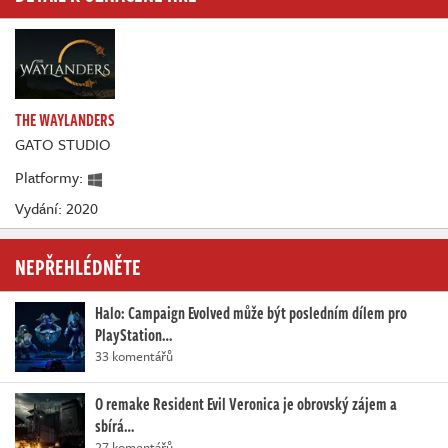
THE WAYLANDERS
GATO STUDIO
Platformy:
Vydání: 2020
NEPŘEHLÉDNĚTE
Halo: Campaign Evolved může být posledním dílem pro
PlayStation…
33 komentářů
O remake Resident Evil Veronica je obrovský zájem a
sbírá…
27 komentářů