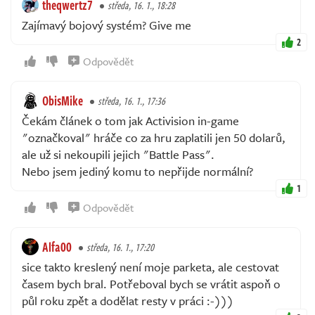
theqwertz7
středa, 16. 1., 18:28
Zajímavý bojový systém? Give me
2
Odpovědět
ObisMike
středa, 16. 1., 17:36
Čekám článek o tom jak Activision in-game
"označkoval" hráče co za hru zaplatili jen 50 dolarů,
ale už si nekoupili jejich "Battle Pass".
Nebo jsem jediný komu to nepřijde normální?
1
Odpovědět
Alfa00
středa, 16. 1., 17:20
sice takto kreslený není moje parketa, ale cestovat
časem bych bral. Potřeboval bych se vrátit aspoň o
půl roku zpět a dodělat resty v práci :-)))