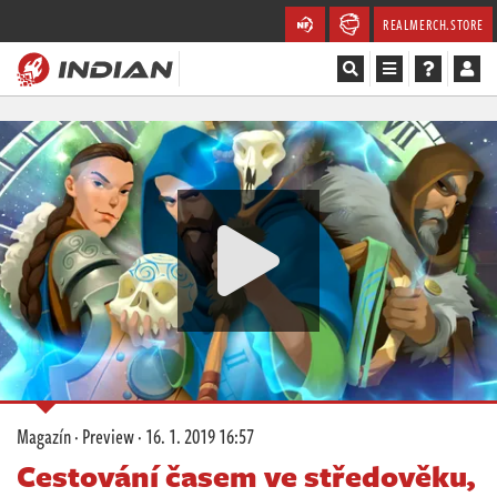
REALMERCH.STORE
Magazín
Recenze
Videa
Soutěže
Databáze
Komunita
Magazín
·
Preview
·
16. 1. 2019 16:57
Redakce
Cestování časem ve středověku,