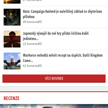
Halo: Campaign Evolved je naleštěný základ se zbytečnou
přílohou
49 komentářů
Japonský vývojář do své hry přidal češtinu kvůli
jedinému…
22 komentářů
Warhorse nehodlá měnit recept na úspěch. Další Kingdom
Come…
62 komentářů
VÍCE NOVINEK
RECENZE