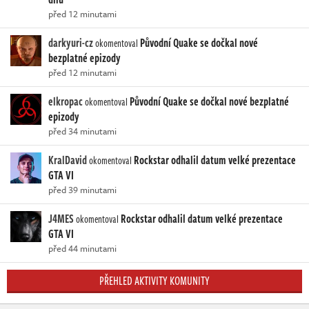
před 12 minutami
darkyuri-cz
Původní Quake se dočkal nové
okomentoval
bezplatné epizody
před 12 minutami
elkropac
Původní Quake se dočkal nové bezplatné
okomentoval
epizody
před 34 minutami
KralDavid
Rockstar odhalil datum velké prezentace
okomentoval
GTA VI
před 39 minutami
J4MES
Rockstar odhalil datum velké prezentace
okomentoval
GTA VI
před 44 minutami
PŘEHLED AKTIVITY KOMUNITY