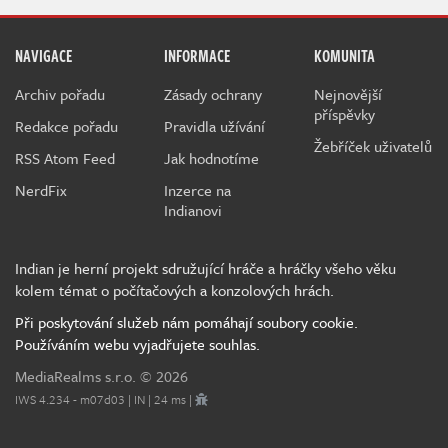
NAVIGACE
INFORMACE
KOMUNITA
Archiv pořadu
Zásady ochrany
Nejnovější
příspěvky
Redakce pořadu
Pravidla užívání
Žebříček uživatelů
RSS Atom Feed
Jak hodnotíme
NerdFix
Inzerce na
Indianovi
Indian je herní projekt sdružující hráče a hráčky všeho věku
kolem témat o počítačových a konzolových hrách.
Při poskytování služeb nám pomáhají soubory cookie.
Používáním webu vyjadřujete souhlas.
MediaRealms s.r.o.
© 2026
IWS 4.234 - m07d03 | IN | 24 ms |