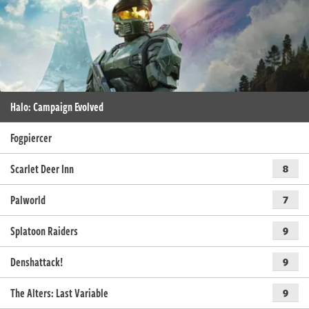
Halo: Campaign Evolved
Fogpiercer
Scarlet Deer Inn
8
Palworld
7
Splatoon Raiders
9
Denshattack!
9
The Alters: Last Variable
9