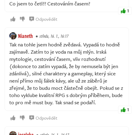
Co jsem to četl?? Cestováním časem?
1
Odpovědět
Nianeth
středa, 16. 1., 16:17
Tak na tohle jsem hodně zvědavá. Vypadá to hodně
zajímavě. Zatím to je voda na můj mlýn. Irská
mytologie, cestování časem, vliv rozhodnutí
(dokonce to zatím vypadá, že by nemusela být jen
zdánlivá), silné charaktery a gameplay, který sice
není přímo můj šálek kávy, ale už ze záběrů je
zřejmé, že to budu moct částečně obejít. Pokud se z
toho vyklube kvalitní RPG s dobrým příběhem, bude
to pro mě must buy. Tak snad se podaří.
1
Odpovědět
joseleke
středa, 16. 1., 16:17