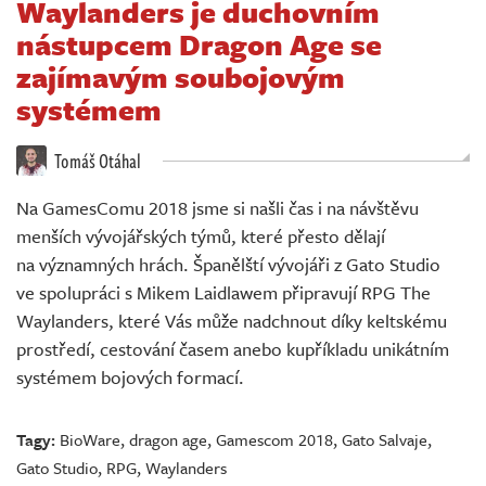
Waylanders je duchovním
Živě
nástupcem Dragon Age se
zajímavým soubojovým
systémem
Tomáš Otáhal
Na GamesComu 2018 jsme si našli čas i na návštěvu
menších vývojářských týmů, které přesto dělají
na významných hrách. Španělští vývojáři z Gato Studio
ve spolupráci s Mikem Laidlawem připravují RPG The
Waylanders, které Vás může nadchnout díky keltskému
prostředí, cestování časem anebo kupříkladu unikátním
systémem bojových formací.
Tagy:
BioWare
,
dragon age
,
Gamescom 2018
,
Gato Salvaje
,
Gato Studio
,
RPG
,
Waylanders