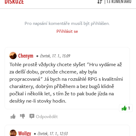
DISKUZE
| 13 KOMENTÁŘŮ
Pro napsání komentáře musíš být přihlášen.
Přihlásit se
Chenym
čtvrtek, 17. 1., 15:09
Tohle prostě vždycky chcete slyšet "Hru vydáme až
za delší dobu, protože chceme, aby byla
propracovaná" Já bych na rozsáhlé RPG s kvalitními
charaktery, dobrým příběhem a bez bugů klidně
počkal i několik let, s tím že to pak bude jízda na
desítky ne-li stovky hodin.
1
Odpovědět
Wollgy
čtvrtek, 17. 1., 12:53