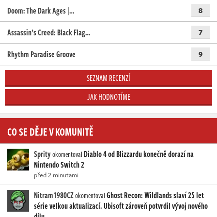
Doom: The Dark Ages |…
8
Assassin’s Creed: Black Flag…
7
Rhythm Paradise Groove
9
SEZNAM RECENZÍ
JAK HODNOTÍME
CO SE DĚJE V KOMUNITĚ
Sprity
Diablo 4 od Blizzardu konečně dorazí na
okomentoval
Nintendo Switch 2
před 2 minutami
Nitram1980CZ
Ghost Recon: Wildlands slaví 25 let
okomentoval
série velkou aktualizací. Ubisoft zároveň potvrdil vývoj nového
dílu