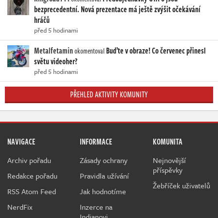
bezprecedentní. Nová prezentace má ještě zvýšit očekávání
hráčů
před 5 hodinami
Metalfetamin
Buďte v obraze! Co červenec přinesl
okomentoval
světu videoher?
před 5 hodinami
PŘEHLED AKTIVITY KOMUNITY
NAVIGACE
INFORMACE
KOMUNITA
Archiv pořadu
Zásady ochrany
Nejnovější
příspěvky
Redakce pořadu
Pravidla užívání
Žebříček uživatelů
RSS Atom Feed
Jak hodnotíme
NerdFix
Inzerce na
Indianovi