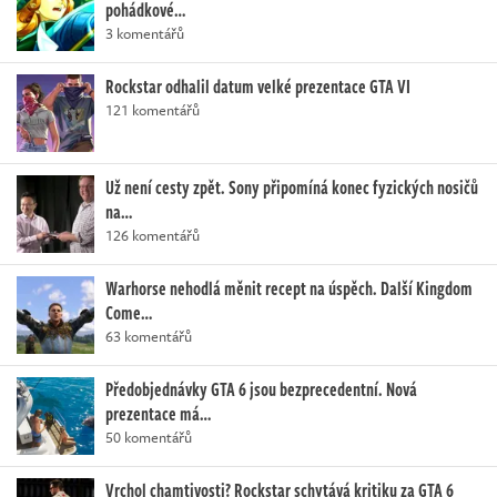
pohádkové…
3 komentářů
Rockstar odhalil datum velké prezentace GTA VI
121 komentářů
Už není cesty zpět. Sony připomíná konec fyzických nosičů
na…
126 komentářů
Warhorse nehodlá měnit recept na úspěch. Další Kingdom
Come…
63 komentářů
Předobjednávky GTA 6 jsou bezprecedentní. Nová
prezentace má…
50 komentářů
Vrchol chamtivosti? Rockstar schytává kritiku za GTA 6