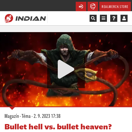
REALMERCH.STORE
Magazín
Recenze
Videa
Soutěže
Databáze
Komunita
Magazín
·
Téma
·
2. 9. 2023 17:38
Redakce
Bullet hell vs. bullet heaven?