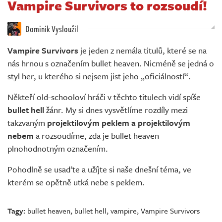
Vampire Survivors to rozsoudí!
Živě
Dominik Vysloužil
Vampire Survivors
je jeden z nemála titulů, které se na
nás hrnou s označením bullet heaven. Nicméně se jedná o
styl her, u kterého si nejsem jist jeho „oficiálností“.
Někteří old-schooloví hráči v těchto titulech vidí spíše
bullet hell
žánr. My si dnes vysvětlíme rozdíly mezi
takzvaným
projektilovým peklem a projektilovým
nebem
a rozsoudíme, zda je bullet heaven
plnohodnotným označením.
Pohodlně se usaďte a užíjte si naše dnešní téma, ve
kterém se opětně utká nebe s peklem.
Tagy:
bullet heaven
,
bullet hell
,
vampire
,
Vampire Survivors