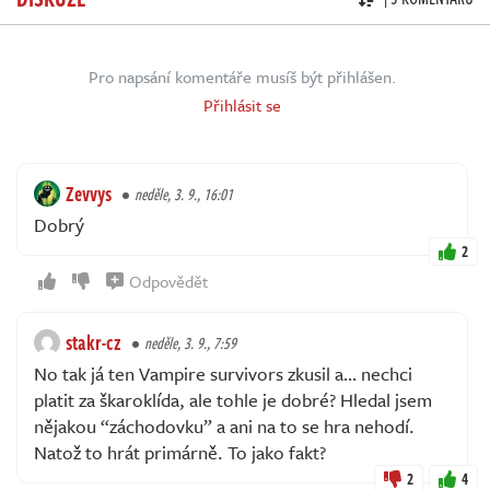
Pro napsání komentáře musíš být přihlášen.
Přihlásit se
Zevvys
neděle, 3. 9., 16:01
Dobrý
2
Odpovědět
stakr-cz
neděle, 3. 9., 7:59
No tak já ten Vampire survivors zkusil a… nechci
platit za škaroklída, ale tohle je dobré? Hledal jsem
nějakou “záchodovku” a ani na to se hra nehodí.
Natož to hrát primárně. To jako fakt?
2
4