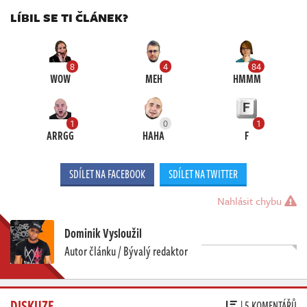
LÍBIL SE TI ČLÁNEK?
8
4
84
WOW
MEH
HMMM
1
0
1
ARRGG
HAHA
F
SDÍLET NA FACEBOOK
SDÍLET NA TWITTER
Nahlásit chybu
Dominik Vysloužil
Autor článku / Bývalý redaktor
DISKUZE
| 5 KOMENTÁŘŮ