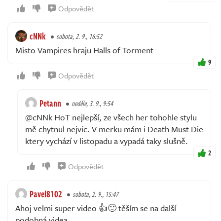
Odpovědět
cNNk
sobota, 2. 9., 16:52
Misto Vampires hraju Halls of Torment
9
Odpovědět
Petann
neděle, 3. 9., 9:54
@cNNk HoT nejlepší, ze všech her tohohle stylu
mě chytnul nejvic. V merku mám i Death Must Die
ktery vychází v listopadu a vypadá taky slušně.
2
Odpovědět
Pavel8102
sobota, 2. 9., 15:47
Ahoj velmi super video 👍🙂 těším se na další
podobná videa