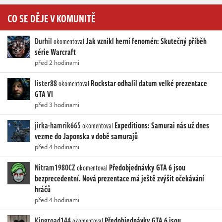
CO SE DĚJE V KOMUNITĚ
Durhil
Jak vznikl herní fenomén: Skutečný příběh
okomentoval
série Warcraft
před 2 hodinami
lister88
Rockstar odhalil datum velké prezentace
okomentoval
GTA VI
před 3 hodinami
jirka-hamrik665
Expeditions: Samurai nás už dnes
okomentoval
vezme do Japonska v době samurajů
před 4 hodinami
Nitram1980CZ
Předobjednávky GTA 6 jsou
okomentoval
bezprecedentní. Nová prezentace má ještě zvýšit očekávání
hráčů
před 4 hodinami
Kingroad144
Předobjednávky GTA 6 jsou
okomentoval