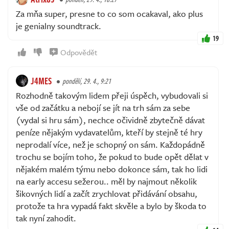
Za mňa super, presne to co som ocakaval, ako plus
je genialny soundtrack.
19
Odpovědět
J4MES
pondělí, 29. 4., 9:21
Rozhodně takovým lidem přeji úspěch, vybudovali si
vše od začátku a nebojí se jít na trh sám za sebe
(vydal si hru sám), nechce očividně zbytečně dávat
peníze nějakým vydavatelům, kteří by stejně té hry
neprodalí více, než je schopný on sám. Každopádně
trochu se bojím toho, že pokud to bude opět dělat v
nějakém malém týmu nebo dokonce sám, tak ho lidi
na early accesu sežerou.. měl by najmout několik
šikovných lidí a začít zrychlovat přidávání obsahu,
protože ta hra vypadá fakt skvěle a bylo by škoda to
tak nyní zahodit.