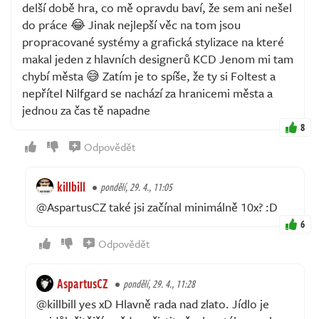
delší době hra, co mě opravdu baví, že sem ani nešel
do práce 😂 Jinak nejlepší věc na tom jsou
propracované systémy a grafická stylizace na které
makal jeden z hlavních designerů KCD Jenom mi tam
chybí města 😅 Zatím je to spíše, že ty si Foltest a
nepřítel Nilfgard se nachází za hranicemi města a
jednou za čas tě napadne
8
Odpovědět
killbill
pondělí, 29. 4., 11:05
@AspartusCZ také jsi začínal minimálně 10x? :D
6
Odpovědět
AspartusCZ
pondělí, 29. 4., 11:28
@killbill yes xD Hlavně rada nad zlato. Jídlo je