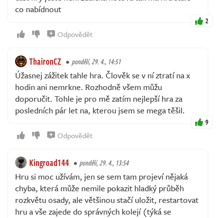
co nabídnout
2
Odpovědět
ThaironCZ
pondělí, 29. 4., 14:51
Úžasnej zážitek tahle hra. Člověk se v ní ztratí na x
hodin ani nemrkne. Rozhodně všem můžu
doporučit. Tohle je pro mě zatím nejlepší hra za
posledních pár let na, kterou jsem se mega těšil.
9
Odpovědět
Kingroad144
pondělí, 29. 4., 13:54
Hru si moc užívám, jen se sem tam projeví nějaká
chyba, která může nemile pokazit hladký průběh
rozkvětu osady, ale většinou stačí uložit, restartovat
hru a vše zajede do správných kolejí (týká se