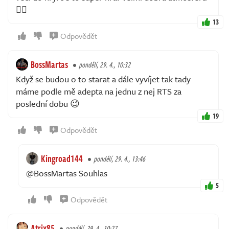
👍🏻
13
Odpovědět
BossMartas
pondělí, 29. 4., 10:32
Když se budou o to starat a dále vyvíjet tak tady
máme podle mě adepta na jednu z nej RTS za
poslední dobu 😉
19
Odpovědět
Kingroad144
pondělí, 29. 4., 13:46
@BossMartas Souhlas
5
Odpovědět
Atrix85
pondělí, 29. 4., 10:27