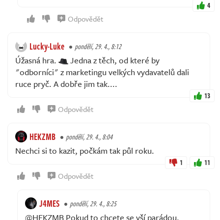
4
Odpovědět
Lucky-Luke
pondělí, 29. 4., 8:12
Úžasná hra.
Jedna z těch, od které by
"odborníci" z marketingu velkých vydavatelů dali
ruce pryč. A dobře jim tak....
13
Odpovědět
HEKZMB
pondělí, 29. 4., 8:04
Nechci si to kazit, počkám tak půl roku.
1
11
Odpovědět
J4MES
pondělí, 29. 4., 8:25
@HEKZMB Pokud to chcete se vší parádou,