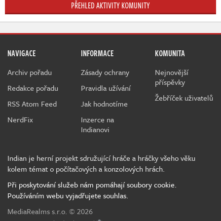
PŘEHLED AKTIVITY KOMUNITY
NAVIGACE
INFORMACE
KOMUNITA
Archiv pořadu
Zásady ochrany
Nejnovější
příspěvky
Redakce pořadu
Pravidla užívání
Žebříček uživatelů
RSS Atom Feed
Jak hodnotíme
NerdFix
Inzerce na
Indianovi
Indian je herní projekt sdružující hráče a hráčky všeho věku
kolem témat o počítačových a konzolových hrách.
Při poskytování služeb nám pomáhají soubory cookie.
Používáním webu vyjadřujete souhlas.
MediaRealms s.r.o.
© 2026