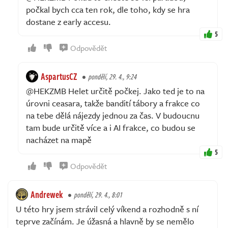
počkal bych cca ten rok, dle toho, kdy se hra
dostane z early accesu.
5
Odpovědět
AspartusCZ
pondělí, 29. 4., 9:24
@HEKZMB Helet určitě počkej. Jako ted je to na
úrovni ceasara, takže bandití tábory a frakce co
na tebe dělá nájezdy jednou za čas. V budoucnu
tam bude určitě více a i AI frakce, co budou se
nacházet na mapě
5
Odpovědět
Andrewek
pondělí, 29. 4., 8:01
U této hry jsem strávil celý víkend a rozhodně s ní
teprve začínám. Je úžasná a hlavně by se nemělo