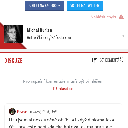
SDÍLET NA FACEBOOK
SDÍLET NA TWITTER
Nahlásit chybu
Michal Burian
Autor článku / Šéfredaktor
DISKUZE
| 37 KOMENTÁŘŮ
Pro napsání komentáře musíš být přihlášen.
Přihlásit se
Prase
úterý, 30. 4., 5:00
Hru jsem si neskutečně oblíbil a i když diplomatická
část hry jeste není zdaleka hotová tak má hra stále