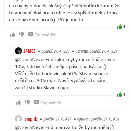
i to by bylo docela slušný (s přihlédnutím k tomu, že
to ani není plná hra a tohle je asi spíš zlomek z toho,
co se nakonec prodá). Přeju mu to.
6
Odpovědět
J4MES
pondělí, 29. 4., 8:21
Upraveno
pondělí, 29. 4., 8:24
@CzechNeverEnd Jako kdyby mi ve finále zbylo
10%, tak bych šel raději k pásu (nadsázka..)
Věřím, že to bude víc jak 50%. Steam si bere
určitě cca 30% max. Navíc vydává si to sám,
založil studio Slavic magic.
9
Odpovědět
lemplik
pondělí, 29. 4., 8:27
Upraveno
pondělí, 29. 4., 8:34
@CzechNeverEnd mám za to, že by mu měla jít