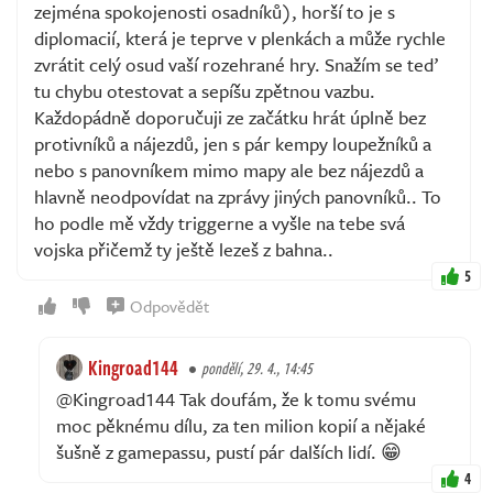
zejména spokojenosti osadníků), horší to je s
diplomacií, která je teprve v plenkách a může rychle
zvrátit celý osud vaší rozehrané hry. Snažím se teď
tu chybu otestovat a sepíšu zpětnou vazbu.
Každopádně doporučuji ze začátku hrát úplně bez
protivníků a nájezdů, jen s pár kempy loupežníků a
nebo s panovníkem mimo mapy ale bez nájezdů a
hlavně neodpovídat na zprávy jiných panovníků.. To
ho podle mě vždy triggerne a vyšle na tebe svá
vojska přičemž ty ještě lezeš z bahna..
5
Odpovědět
Kingroad144
pondělí, 29. 4., 14:45
@Kingroad144 Tak doufám, že k tomu svému
moc pěknému dílu, za ten milion kopií a nějaké
šušně z gamepassu, pustí pár dalších lidí. 😁
4