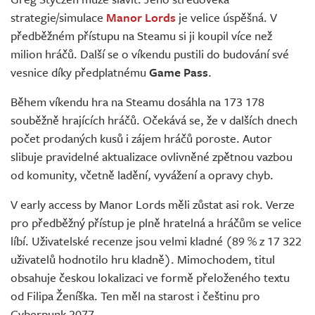
Živě
strategie/simulace
Manor Lords
je velice úspěšná. V
předběžném přístupu na Steamu si ji koupil více než
milion hráčů. Další se o víkendu pustili do budování své
vesnice díky předplatnému
Game Pass
.
Během víkendu hra na Steamu dosáhla na 173 178
souběžně hrajících hráčů. Očekává se, že v dalších dnech
počet prodaných kusů i zájem hráčů poroste. Autor
slibuje pravidelné aktualizace ovlivněné zpětnou vazbou
od komunity, včetně ladění, vyvážení a opravy chyb.
V early access by Manor Lords měli zůstat asi rok. Verze
pro předběžný přístup je plně hratelná a hráčům se velice
líbí. Uživatelské recenze jsou velmi kladné (89 % z 17 322
uživatelů hodnotilo hru kladně). Mimochodem, titul
obsahuje českou lokalizaci ve formě přeloženého textu
od Filipa Ženíška. Ten měl na starost i češtinu pro
Cyberpunk 2077.