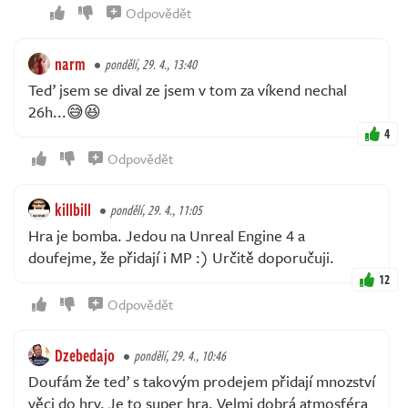
Odpovědět
narm
pondělí, 29. 4., 13:40
Teď jsem se dival ze jsem v tom za víkend nechal
26h...😅😆
4
Odpovědět
killbill
pondělí, 29. 4., 11:05
Hra je bomba. Jedou na Unreal Engine 4 a
doufejme, že přidají i MP :) Určitě doporučuji.
12
Odpovědět
Dzebedajo
pondělí, 29. 4., 10:46
Doufám že teď s takovým prodejem přidají mnozství
věci do hry. Je to super hra. Velmi dobrá atmosféra