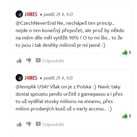
J4MES
pondělí, 29. 4., 9:23
@CzechNeverEnd Ne, nechápeš ten princip..
nejde o ten konečný přepočet, ale proč by někdo
na mém díle měl vytěžit 90% ? O to mi šlo.. to že
to jsou i tak desítky milionů je mi jasné :)
5
Odpovědět
J4MES
pondělí, 29. 4., 9:25
@lemplik USA? Však on je z Polska :) Navíc taky
dostal spoustu peněz určitě z gamepassu a i přes
to už vydělal stovky milionu na steamu, přes
milion prodaných kusů už v early accesu.. :)
5
Odpovědět