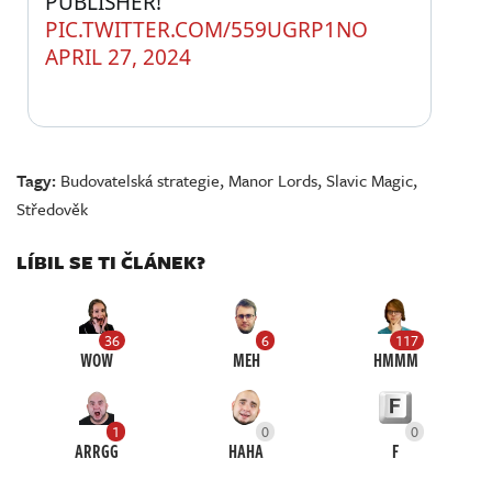
PUBLISHER! 
PIC.TWITTER.COM/559UGRP1NO
APRIL 27, 2024
Tagy:
Budovatelská strategie
,
Manor Lords
,
Slavic Magic
,
Středověk
LÍBIL SE TI ČLÁNEK?
36
6
117
WOW
MEH
HMMM
1
0
0
ARRGG
HAHA
F