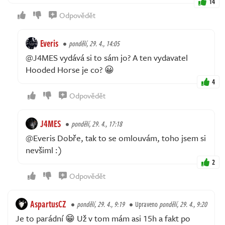
14
Odpovědět
Everis
pondělí, 29. 4., 14:05
@J4MES vydává si to sám jo? A ten vydavatel
Hooded Horse je co? 😀
4
Odpovědět
J4MES
pondělí, 29. 4., 17:18
@Everis Dobře, tak to se omlouvám, toho jsem si
nevšiml :)
2
Odpovědět
AspartusCZ
pondělí, 29. 4., 9:19
Upraveno
pondělí, 29. 4., 9:20
Je to parádní 😁 Už v tom mám asi 15h a fakt po