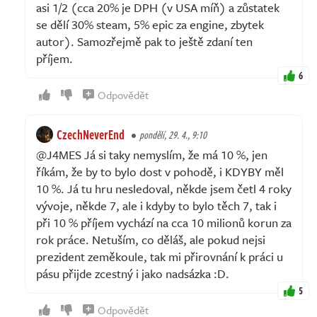
asi 1/2 (cca 20% je DPH (v USA míň) a zůstatek
se dělí 30% steam, 5% epic za engine, zbytek
autor). Samozřejmě pak to ještě zdaní ten
příjem.
6
Odpovědět
CzechNeverEnd
pondělí, 29. 4., 9:10
@J4MES Já si taky nemyslím, že má 10 %, jen
říkám, že by to bylo dost v pohodě, i KDYBY měl
10 %. Já tu hru nesledoval, někde jsem četl 4 roky
vývoje, někde 7, ale i kdyby to bylo těch 7, tak i
při 10 % příjem vychází na cca 10 milionů korun za
rok práce. Netuším, co děláš, ale pokud nejsi
prezident zeměkoule, tak mi přirovnání k práci u
pásu přijde zcestný i jako nadsázka :D.
5
Odpovědět