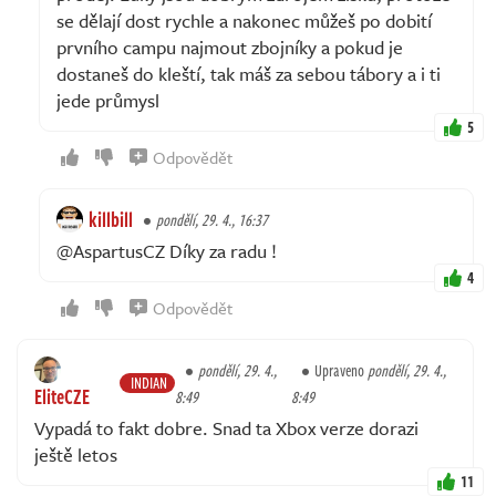
se dělají dost rychle a nakonec můžeš po dobití
prvního campu najmout zbojníky a pokud je
dostaneš do kleští, tak máš za sebou tábory a i ti
jede průmysl
5
Odpovědět
killbill
pondělí, 29. 4., 16:37
@AspartusCZ Díky za radu !
4
Odpovědět
pondělí, 29. 4.,
Upraveno
pondělí, 29. 4.,
INDIAN
EliteCZE
8:49
8:49
Vypadá to fakt dobre. Snad ta Xbox verze dorazi
ještě letos
11