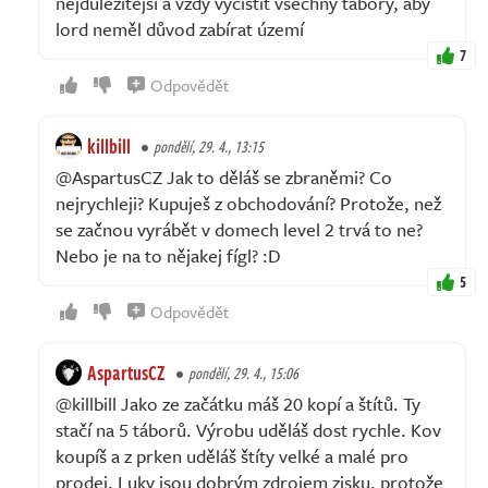
nejdůležitější a vždy vyčistit všechny tábory, aby
lord neměl důvod zabírat území
7
Odpovědět
killbill
pondělí, 29. 4., 13:15
@AspartusCZ Jak to děláš se zbraněmi? Co
nejrychleji? Kupuješ z obchodování? Protože, než
se začnou vyrábět v domech level 2 trvá to ne?
Nebo je na to nějakej fígl? :D
5
Odpovědět
AspartusCZ
pondělí, 29. 4., 15:06
@killbill Jako ze začátku máš 20 kopí a štítů. Ty
stačí na 5 táborů. Výrobu uděláš dost rychle. Kov
koupíš a z prken uděláš štíty velké a malé pro
prodej. Luky jsou dobrým zdrojem zisku, protože