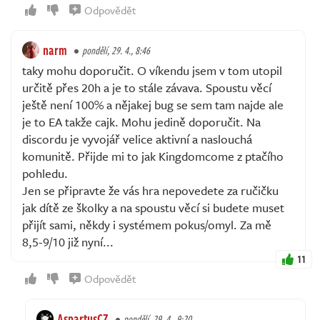
Odpovědět
narm
pondělí, 29. 4., 8:46
taky mohu doporučit. O víkendu jsem v tom utopil
určitě přes 20h a je to stále závava. Spoustu věcí
ještě není 100% a nějakej bug se sem tam najde ale
je to EA takže cajk. Mohu jedině doporučit. Na
discordu je vyvojář velice aktivní a naslouchá
komunitě. Přijde mi to jak Kingdomcome z ptačího
pohledu.
Jen se připravte že vás hra nepovedete za ručičku
jak dítě ze školky a na spoustu věcí si budete muset
přijít sami, někdy i systémem pokus/omyl. Za mě
8,5-9/10 již nyní...
11
Odpovědět
AspartusCZ
pondělí, 29. 4., 9:20