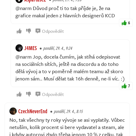
@narm Důvod proč ti to tak příjde je, že na
grafice makal jeden z hlavních designerů KCD
6
Odpovědět
J4MES
pondělí, 29. 4., 9:24
@narm Jop, docela čumím, jak stíhá odepisovat
na sociálních sítích, ještě na discordu a do toho
dělá vývoj a to v poměrně malém teamu až skoro
jenom sám.. Musí dělat tak 16h denně, ne-li víc. :)
7
Odpovědět
CzechNeverEnd
pondělí, 29. 4., 8:15
No, tak všechny ty roky vývoje se asi vyplatily. Vůbec
netuším, kolik procent si bere vydavatel a steam, ale
i kdyby autorovi zbylo třeba jenom 10 % z celku, tak