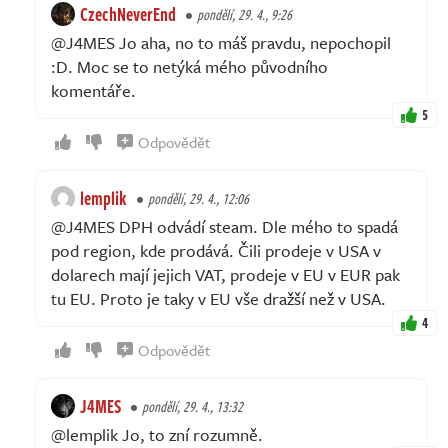
CzechNeverEnd
pondělí, 29. 4., 9:26
@J4MES Jo aha, no to máš pravdu, nepochopil
:D. Moc se to netýká mého původního
komentáře.
5
Odpovědět
lemplik
pondělí, 29. 4., 12:06
@J4MES DPH odvádí steam. Dle mého to spadá
pod region, kde prodává. Čili prodeje v USA v
dolarech mají jejich VAT, prodeje v EU v EUR pak
tu EU. Proto je taky v EU vše dražší než v USA.
4
Odpovědět
J4MES
pondělí, 29. 4., 13:32
@lemplik Jo, to zní rozumně.