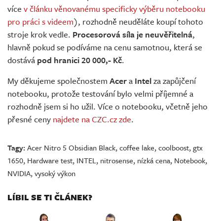
více
v článku věnovanému specificky výběru notebooku
pro práci s videem
), rozhodně neuděláte koupí tohoto
stroje krok vedle.
Procesorová síla je neuvěřitelná
,
hlavně pokud se podíváme na cenu samotnou, která se
dostává
pod hranici 20 000,- Kč
.
My děkujeme společnostem
Acer
a
Intel
za zapůjčení
notebooku, protože testování bylo velmi příjemné a
rozhodně jsem si ho užil. Více o notebooku, včetně jeho
přesné ceny
najdete na CZC.cz zde
.
Tagy:
Acer Nitro 5 Obsidian Black
,
coffee lake
,
coolboost
,
gtx
1650
,
Hardware test
,
INTEL
,
nitrosense
,
nízká cena
,
Notebook
,
NVIDIA
,
vysoký výkon
LÍBIL SE TI ČLÁNEK?