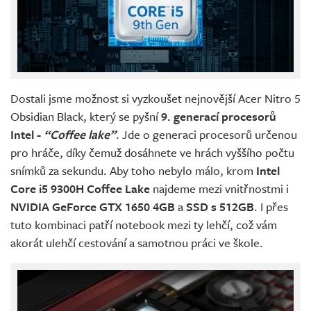
Dostali jsme možnost si vyzkoušet nejnovější Acer Nitro 5
Obsidian Black, který se pyšní
9. generací procesorů
Intel -
“Coffee lake”
. Jde o generaci procesorů určenou
pro hráče, díky čemuž dosáhnete ve hrách vyššího počtu
snímků za sekundu. Aby toho nebylo málo, krom
Intel
Core i5 9300H Coffee Lake
najdeme mezi vnitřnostmi i
NVIDIA GeForce GTX 1650 4GB
a
SSD s 512GB
. I přes
tuto kombinaci patří notebook mezi ty lehčí, což vám
akorát ulehčí cestování a samotnou práci ve škole.