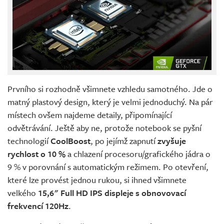
Prvního si rozhodně všimnete vzhledu samotného. Jde o
matný plastový design, který je velmi jednoduchý. Na pár
místech ovšem najdeme detaily, připomínající
odvětrávání. Ještě aby ne, protože notebook se pyšní
technologií
CoolBoost
, po jejímž zapnutí
zvyšuje
rychlost o 10 %
a chlazení procesoru/grafického jádra o
9 % v porovnání s automatickým režimem. Po otevření,
které lze provést jednou rukou, si ihned všimnete
velkého
15,6" Full HD IPS displeje s obnovovací
frekvencí 120Hz
.