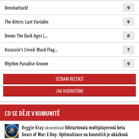
Denshattack!
9
The Alters: Last Variable
9
Doom: The Dark Ages |…
8
Assassin’s Creed: Black Flag…
7
Rhythm Paradise Groove
9
SEZNAM RECENZÍ
JAK HODNOTÍME
CO SE DĚJE V KOMUNITĚ
Reggie-Kray
Odstartovala multiplayerová beta
okomentoval
Gears of War: E-Day. Optimalizace na konzolích je ukázková