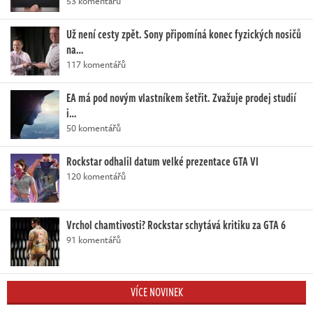
53 komentářů
Už není cesty zpět. Sony připomíná konec fyzických nosičů
na…
117 komentářů
EA má pod novým vlastníkem šetřit. Zvažuje prodej studií
i…
50 komentářů
Rockstar odhalil datum velké prezentace GTA VI
120 komentářů
Vrchol chamtivosti? Rockstar schytává kritiku za GTA 6
91 komentářů
VÍCE NOVINEK