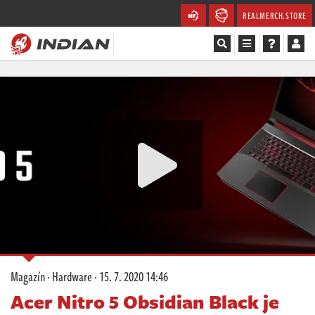
REALMERCH.STORE
Magazín
Recenze
Videa
Soutěže
Databáze
Komunita
Magazín
·
Hardware
·
15. 7. 2020 14:46
Redakce
Acer Nitro 5 Obsidian Black je