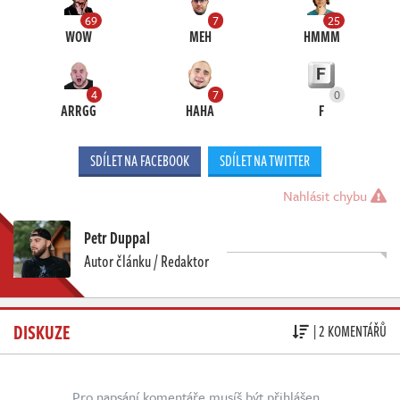
69
7
25
WOW
MEH
HMMM
4
7
0
ARRGG
HAHA
F
SDÍLET NA FACEBOOK
SDÍLET NA TWITTER
Nahlásit chybu
Petr Duppal
Autor článku / Redaktor
DISKUZE
| 2 KOMENTÁŘŮ
Pro napsání komentáře musíš být přihlášen.