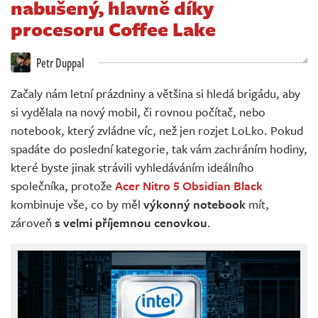
nabušený, hlavně díky
Živě
procesoru Coffee Lake
Petr Duppal
Začaly nám letní prázdniny a většina si hledá brigádu, aby
si vydělala na nový mobil, či rovnou počítač, nebo
notebook, který zvládne víc, než jen rozjet LoLko. Pokud
spadáte do poslední kategorie, tak vám zachráním hodiny,
které byste jinak strávili vyhledáváním ideálního
společníka, protože
Acer Nitro 5 Obsidian Black
kombinuje vše, co by měl
výkonný notebook
mít,
zároveň
s velmi příjemnou cenovkou
.