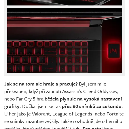
Jak se na tom ale hraje a pracuje?
Byl jsem mile
překvapen, když při zapnutí Assassin’s Creed Oddyssey,
nebo Far Cry 5 hra
běžela plynule na vysoká nastavení
grafiky
. Dočkal jsem se tak
přes 60 snímků za sekundu
.
U her jako je Valorant, League of Legends, nebo Fortnite
se snímky razantně zvýšily. Takže rozhodně jde o herního
parťáka, který zvládne i novější tituly.
Pro práci
jsem