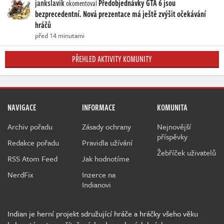
jankslavik
Předobjednávky GTA 6 jsou
okomentoval
bezprecedentní. Nová prezentace má ještě zvýšit očekávání
hráčů
před 14 minutami
PŘEHLED AKTIVITY KOMUNITY
NAVIGACE
INFORMACE
KOMUNITA
Archiv pořadu
Zásady ochrany
Nejnovější
příspěvky
Redakce pořadu
Pravidla užívání
Žebříček uživatelů
RSS Atom Feed
Jak hodnotíme
NerdFix
Inzerce na
Indianovi
Indian je herní projekt sdružující hráče a hráčky všeho věku