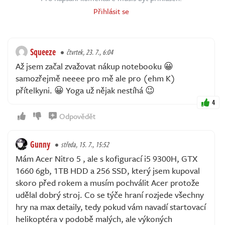
Přihlásit se
Squeeze
čtvrtek, 23. 7., 6:04
Až jsem začal zvažovat nákup notebooku 😀
samozřejmě neeee pro mě ale pro (ehm K)
přítelkyni. 😀 Yoga už nějak nestíhá 😉
4
Odpovědět
Gunny
středa, 15. 7., 15:52
Mám Acer Nitro 5 , ale s kofigurací i5 9300H, GTX
1660 6gb, 1TB HDD a 256 SSD, který jsem kupoval
skoro před rokem a musím pochválit Acer protože
udělal dobrý stroj. Co se týče hraní rozjede všechny
hry na max detaily, tedy pokud vám navadí startovací
helikoptéra v podobě malých, ale výkoných