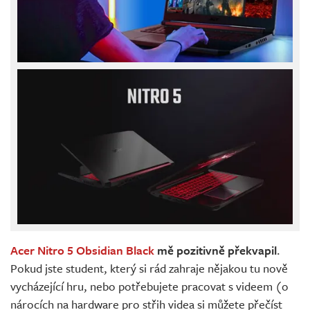
Acer Nitro 5 Obsidian Black
mě pozitivně překvapil
.
Pokud jste student, který si rád zahraje nějakou tu nově
vycházející hru, nebo potřebujete pracovat s videem (o
nárocích na hardware pro střih videa si můžete přečíst