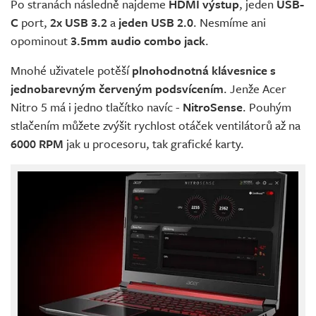
Po stranách následně najdeme
HDMI výstup
, jeden
USB-
C
port,
2x USB 3.2
a
jeden USB 2.0
. Nesmíme ani
opominout
3.5mm audio combo jack
.
Mnohé uživatele potěší
plnohodnotná klávesnice s
jednobarevným červeným podsvícením
. Jenže Acer
Nitro 5 má i jedno tlačítko navíc -
NitroSense
. Pouhým
stlačením můžete zvýšit rychlost otáček ventilátorů až na
6000 RPM
jak u procesoru, tak grafické karty.