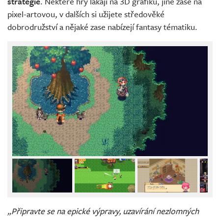
strategie
. Některé hry lákají na 3D grafiku, jiné zase na
pixel-artovou, v dalších si užijete středověké
dobrodružství a nějaké zase nabízejí fantasy tématiku.
„Připravte se na epické výpravy, uzavírání nezlomných