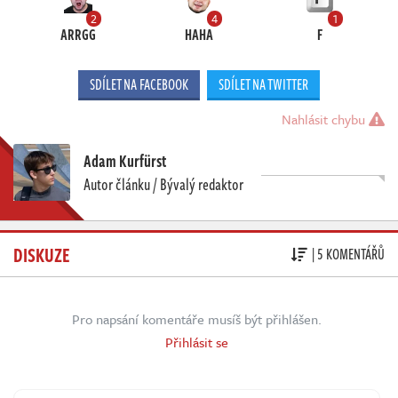
2
4
1
ARRGG
HAHA
F
SDÍLET NA FACEBOOK
SDÍLET NA TWITTER
Nahlásit chybu
Adam Kurfürst
Autor článku / Bývalý redaktor
DISKUZE
| 5 KOMENTÁŘŮ
Pro napsání komentáře musíš být přihlášen.
Přihlásit se