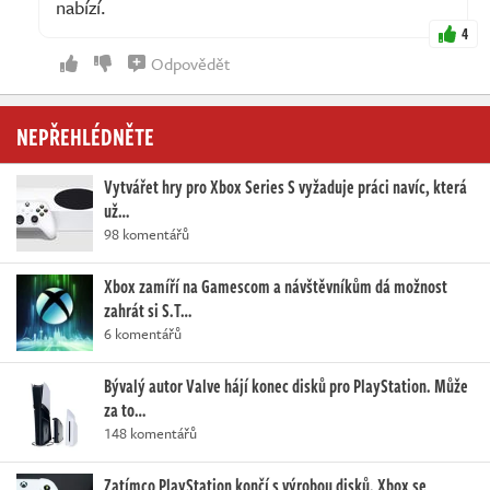
nabízí.
4
Odpovědět
NEPŘEHLÉDNĚTE
Vytvářet hry pro Xbox Series S vyžaduje práci navíc, která
už…
98 komentářů
Xbox zamíří na Gamescom a návštěvníkům dá možnost
zahrát si S.T…
6 komentářů
Bývalý autor Valve hájí konec disků pro PlayStation. Může
za to…
148 komentářů
Zatímco PlayStation končí s výrobou disků, Xbox se