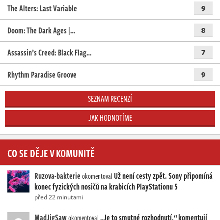
The Alters: Last Variable
9
Doom: The Dark Ages |…
8
Assassin’s Creed: Black Flag…
7
Rhythm Paradise Groove
9
SEZNAM RECENZÍ
JAK HODNOTÍME
CO SE DĚJE V KOMUNITĚ
Ruzova-bakterie
Už není cesty zpět. Sony připomíná
okomentoval
konec fyzických nosičů na krabicích PlayStationu 5
před 22 minutami
MadJigSaw
„Je to smutné rozhodnutí,“ komentují
okomentoval