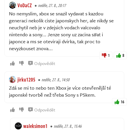
VoDaCZ
neděle, 27. 8., 20:17
No nemyslim, xbox se snazil vydavat s kazdou
generaci nekolik ciste japonskych her, ale nikdy se
neuchytil neb je v zdejsich vodach valcovalo
nintendo a sony... Jenze sony uz zacina s#at i
japonce a ms se oteviraji dvirka, tak proc to
nevyzkouset znova...
1
8
Odpovědět
jirku1205
neděle, 27. 8., 14:50
Zdá se mi to nebo ten Xbox je více otevřenější té
japonské tvorbě než třeba Sony s PSkem.
16
Odpovědět
waleksimon1
neděle, 27. 8., 15:46