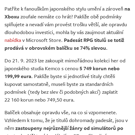
Živě
Patříte k fanouškům japonského stylu umění a zároveň
na
Xboxu
zoufale nemáte co hrát? Pakliže obě podmínky
splňujete a nevadí vám provést trošku větší, ale opravdu
dlouhodobou investici, mohla by vás zaujmout aktuální
nabídka
v Microsoft Store.
Padesát RPG titulů se totiž
prodává v obrovském balíčku se 74% slevou.
Do 21. 9. 2023 lze zakoupit mimořádnou kolekci her od
japonského studia Kemco s cenou
5 749 korun nebo
199,99 eura
. Pakliže byste si jednotlivé tituly chtěli
kupovat samostatně, museli byste za standardních
podmínek (tedy bez slev či podobných akcí) zaplatit
22 160 korun nebo 749,50 eura.
Balíček obsahuje opravdu vše, na co si vzpomenete.
Vzhledem k tomu, že je titulů dohromady padesát, jsou v
něm
zastoupeny nejrůznější žánry od simulátorů po