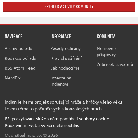
PŘEHLED AKTIVITY KOMUNITY
NAVIGACE
INFORMACE
KOMUNITA
Archiv pořadu
Zásady ochrany
Nejnovější
příspěvky
Redakce pořadu
Pravidla užívání
Žebříček uživatelů
RSS Atom Feed
Jak hodnotíme
NerdFix
Inzerce na
Indianovi
Indian je herní projekt sdružující hráče a hráčky všeho věku
kolem témat o počítačových a konzolových hrách.
Při poskytování služeb nám pomáhají soubory cookie.
Používáním webu vyjadřujete souhlas.
MediaRealms s.r.o.
© 2026