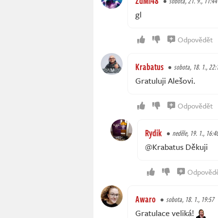
ZdMi48
sobota, 21. 9., 11:44
gl
Odpovědět
Krabatus
sobota, 18. 1., 22:
Gratuluji Alešovi.
Odpovědět
Rydik
neděle, 19. 1., 16:4
@Krabatus Děkuji
Odpověd
Awaro
sobota, 18. 1., 19:57
Gratulace veliká!