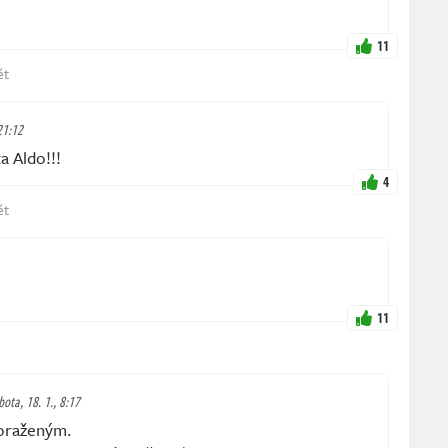
11
ět
 21:12
a Aldo!!!
4
ět
11
bota, 18. 1., 8:17
poraženým.