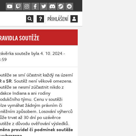
PŘIHLÁŠENÍ
RAVIDLA SOUTĚŽE
ávěrka souteže byla 4. 10. 2024 -
3:59
utěže se smí účastnit každý na území
R
a
SR
. Soutěž není věkově omezena.
utěže se nesmí zúčastnit nikdo z
dakce Indiana a ani rodiny
odukčního týmu. Cenu v soutěži
elze vymáhat žádným právním či
eněžním způsobem. Losování výherců
že trvat až 30 dní po uzávěrce
utěže z důvodu ověřování výsledků.
měna pravidel či podmínek soutěže
 vyhrazena.