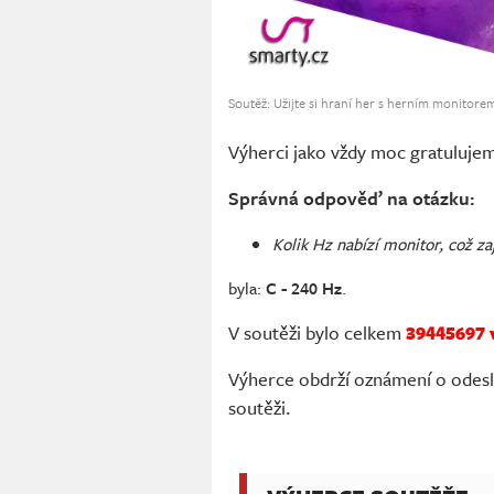
Soutěž: Užijte si hraní her s herním monito
Výherci jako vždy moc gratuluje
Správná odpověď na otázku:
Kolik Hz nabízí monitor, což zaj
byla:
C - 240 Hz
.
V soutěži bylo celkem
39445697 
Výherce obdrží oznámení o odeslá
soutěži.