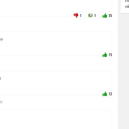
ro
vá
1
1
35
19
15
0
12
ět