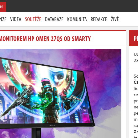
RE
NZE
VIDEA
SOUTĚŽE
DATABÁZE
KOMUNITA
REDAKCE
ŽIVĚ
M MONITOREM HP OMEN 27QS OD SMARTY
P
Uz
2
So
Č
So
re
pr
n
p
mů
so
Z
je