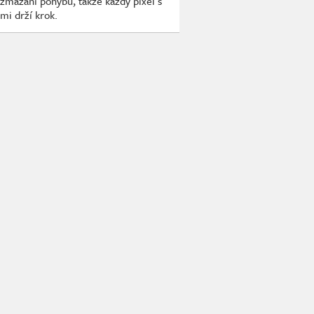
zmazání pohybu, takže každý pixel s
mi drží krok.