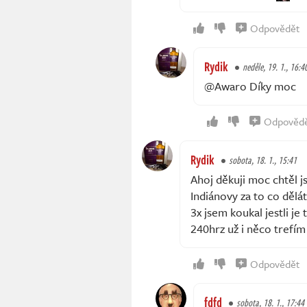
Odpovědět
Rydik
neděle, 19. 1., 16:4
@Awaro Díky moc
Odpověd
Rydik
sobota, 18. 1., 15:41
Ahoj děkuji moc chtěl j
Indiánovy za to co dělá
3x jsem koukal jestli je
240hrz už i něco trefím
Odpovědět
fdfd
sobota, 18. 1., 17:44