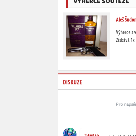
VÝHERCE SOUTĚŽE
Aleš Šudom
Výherce s 
Získává 1x
DISKUZE
Pro napsá