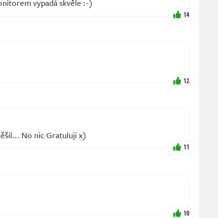
onitorem vypadá skvěle :-)
14
12
těšil... No nic Gratuluji x)
11
10