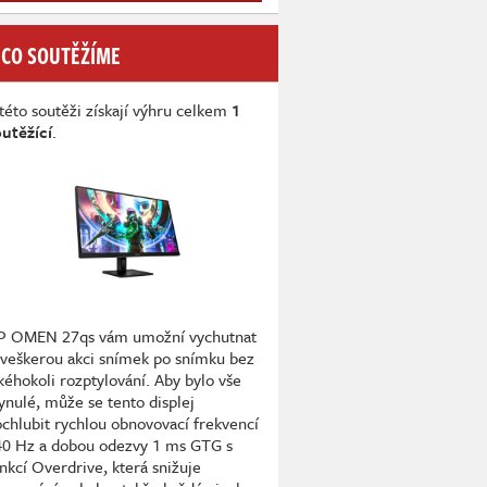
 CO SOUTĚŽÍME
této soutěži získají výhru celkem
1
utěžící
.
P OMEN 27qs vám umožní vychutnat
 veškerou akci snímek po snímku bez
kéhokoli rozptylování. Aby bylo vše
ynulé, může se tento displej
chlubit rychlou obnovovací frekvencí
40 Hz a dobou odezvy 1 ms GTG s
nkcí Overdrive, která snižuje