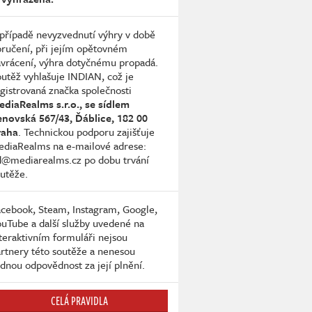
případě nevyzvednutí výhry v době
ručení, při jejím opětovném
vrácení, výhra dotyčnému propadá.
utěž vyhlašuje INDIAN, což je
gistrovaná značka společnosti
diaRealms s.r.o., se sídlem
enovská 567/43, Ďáblice, 182 00
raha
. Technickou podporu zajišťuje
diaRealms na e-mailové adrese:
d@mediarealms.cz po dobu trvání
utěže.
cebook, Steam, Instagram, Google,
uTube a další služby uvedené na
teraktivním formuláři nejsou
rtnery této soutěže a nenesou
dnou odpovědnost za její plnění.
CELÁ PRAVIDLA