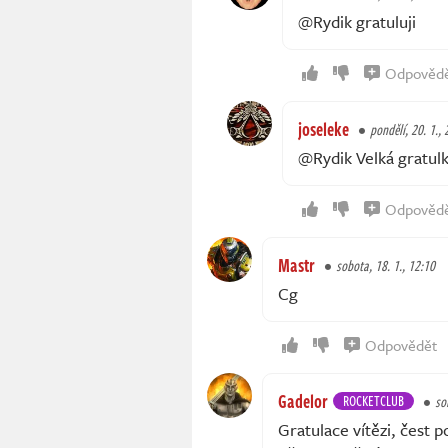
@Rydik gratuluji
Odpověd
joseleke
pondělí, 20. 1.,
@Rydik Velká gratulk
Odpověd
Mastr
sobota, 18. 1., 12:10
Cg
Odpovědět
Gadelor
ROCKETCLUB
so
Gratulace vítězi, čest 