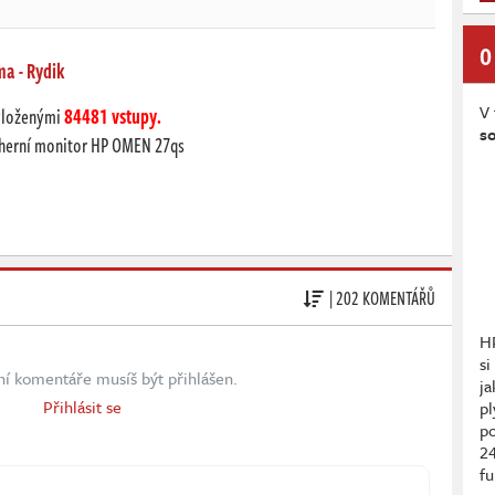
O
a - Rydik
V 
vloženými
84481 vstupy.
so
 herní monitor HP OMEN 27qs
| 202 KOMENTÁŘŮ
H
si
ní komentáře musíš být přihlášen.
ja
Přihlásit se
pl
po
2
fu