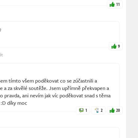
11
0
9
ět
sem tímto všem poděkovat co se zúčastnili a
te a za skvělé soutěže. Jsem upřímně překvapen a
 to pravda, ani nevím jak víc poděkovat snad s těma
 :D díky moc
1
2
20