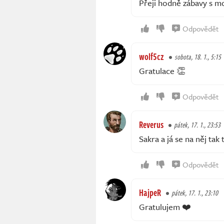
Přeji hodně zábavy s m
Odpovědět
wolf5cz
sobota, 18. 1., 5:15
Gratulace 👏
Odpovědět
Reverus
pátek, 17. 1., 23:53
Sakra a já se na něj tak 
Odpovědět
HajpeR
pátek, 17. 1., 23:10
Gratulujem ❤️