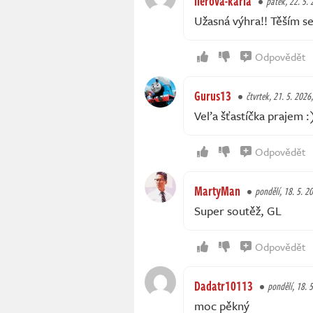
lierova-karla
pátek, 22. 5. 
Užasná výhra!! Těším se
Odpovědět
Gurus13
čtvrtek, 21. 5. 2026
Veľa šťastíčka prajem :
Odpovědět
MartyMan
pondělí, 18. 5. 2
Super soutěž, GL
Odpovědět
Dadatr10113
pondělí, 18. 
moc pěkný