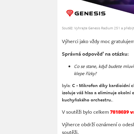
Soutěž: Vyhrajte Genesis Radium 251 a přebijt
Výherci jako vždy moc gratuluje
Správná odpověď na otázku:
Co se stane, když budete mluv
klepe řízky?
byla:
C - Mikrofon díky kardioidní 
izoluje váš hlas a eliminuje okolní
kuchyňského orchestru.
.
V soutěži bylo celkem
7818039 v
Výherce obdrží oznámení o odeslá
soutěži.