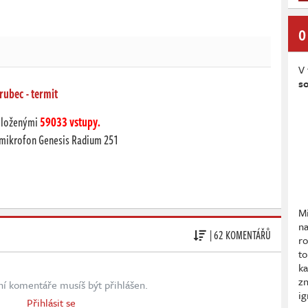
O
V 
so
rubec - termit
vloženými
59033 vstupy.
 mikrofon Genesis Radium 251
Mi
na
| 62 KOMENTÁŘŮ
r
to
ka
zn
ní komentáře musíš být přihlášen.
ig
Přihlásit se