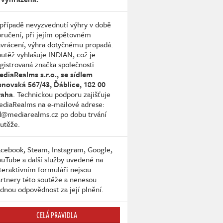
případě nevyzvednutí výhry v době
ručení, při jejím opětovném
vrácení, výhra dotyčnému propadá.
utěž vyhlašuje INDIAN, což je
gistrovaná značka společnosti
diaRealms s.r.o., se sídlem
enovská 567/43, Ďáblice, 182 00
raha
. Technickou podporu zajišťuje
diaRealms na e-mailové adrese:
d@mediarealms.cz po dobu trvání
utěže.
cebook, Steam, Instagram, Google,
uTube a další služby uvedené na
teraktivním formuláři nejsou
rtnery této soutěže a nenesou
dnou odpovědnost za její plnění.
CELÁ PRAVIDLA