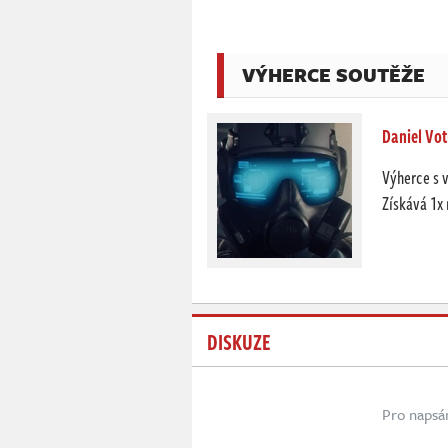
VÝHERCE SOUTĚŽE
Daniel Vot
Výherce s 
Získává 1x
DISKUZE
Pro napsá