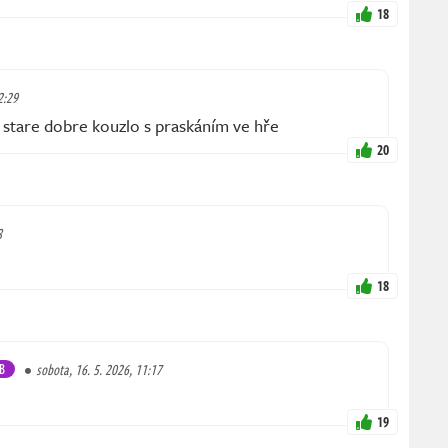
18
2:29
 stare dobre kouzlo s praskáním ve hře
20
8
18
B
sobota, 16. 5. 2026, 11:17
19