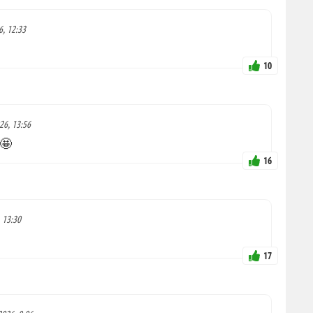
6, 12:33
10
026, 13:56
í🤩
16
, 13:30
17