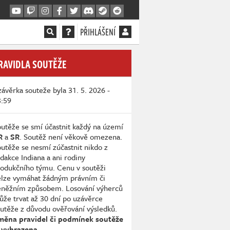
PŘIHLÁŠENÍ
RAVIDLA SOUTĚŽE
ávěrka souteže byla 31. 5. 2026 -
3:59
utěže se smí účastnit každý na území
R
a
SR
. Soutěž není věkově omezena.
utěže se nesmí zúčastnit nikdo z
dakce Indiana a ani rodiny
odukčního týmu. Cenu v soutěži
elze vymáhat žádným právním či
eněžním způsobem. Losování výherců
že trvat až 30 dní po uzávěrce
utěže z důvodu ověřování výsledků.
měna pravidel či podmínek soutěže
 vyhrazena.