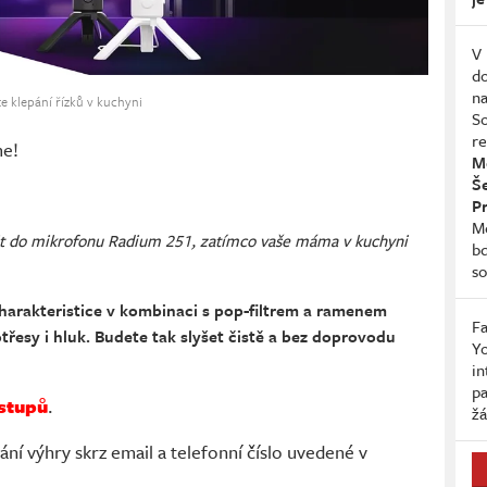
V 
do
na
e klepání řízků v kuchyni
So
re
me!
Me
Š
P
Me
it do mikrofonu Radium 251, zatímco vaše máma v kuchyni
b
so
charakteristice v kombinaci s pop-filtrem a ramenem
Fa
 otřesy i hluk. Budete tak slyšet čistě a bez doprovodu
Yo
in
pa
stupů
.
žá
ní výhry skrz email a telefonní číslo uvedené v