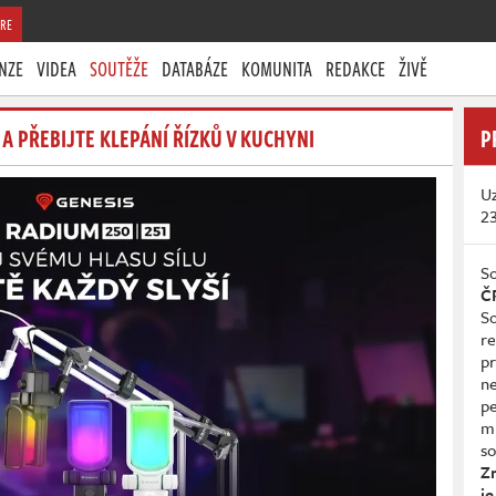
RE
NZE
VIDEA
SOUTĚŽE
DATABÁZE
KOMUNITA
REDAKCE
ŽIVĚ
A PŘEBIJTE KLEPÁNÍ ŘÍZKŮ V KUCHYNI
P
Uz
2
So
Č
So
re
pr
n
p
mů
so
Z
je