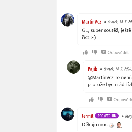
MartinVcz
čtvrtek, 14. 5. 2
GL, super soutěž, ješt
říct :-)
Odpovědět
Pajik
čtvrtek, 14. 5. 2026
@MartinVcz To není 
protože bych rád řízk
Odpověd
termit
ROCKETCLUB
úterý
Děkuju moc