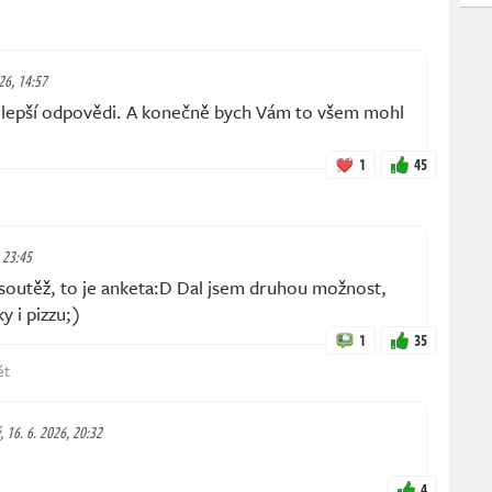
026, 14:57
ě lepší odpovědi. A konečně bych Vám to všem mohl
1
45
, 23:45
soutěž, to je anketa:D Dal jsem druhou možnost,
y i pizzu;)
1
35
ět
, 16. 6. 2026, 20:32
4