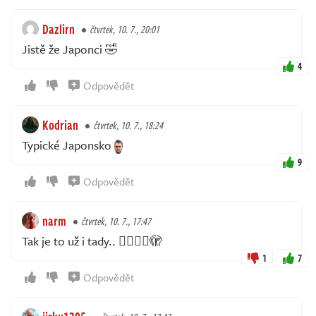
Dazlirn
čtvrtek, 10. 7., 20:01
Jistě že Japonci 🤣
4
Odpovědět
Kodrian
čtvrtek, 10. 7., 18:24
Typické Japonsko
9
Odpovědět
narm
čtvrtek, 10. 7., 17:47
Tak je to už i tady.. 😶‍🌫️🐴💃🫣
1
7
Odpovědět