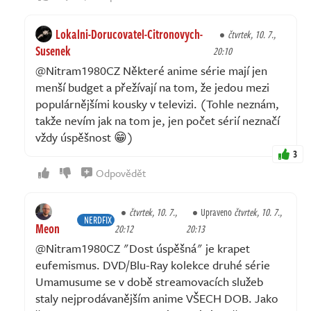
Lokalni-Dorucovatel-Citronovych-
čtvrtek, 10. 7.,
Susenek
20:10
@Nitram1980CZ Některé anime série mají jen
menší budget a přežívají na tom, že jedou mezi
populárnějšími kousky v televizi. (Tohle neznám,
takže nevím jak na tom je, jen počet sérií neznačí
vždy úspěšnost 😁)
3
Odpovědět
čtvrtek, 10. 7.,
Upraveno
čtvrtek, 10. 7.,
NERDFIX
Meon
20:12
20:13
@Nitram1980CZ "Dost úspěšná" je krapet
eufemismus. DVD/Blu-Ray kolekce druhé série
Umamusume se v době streamovacích služeb
staly nejprodávanějším anime VŠECH DOB. Jako