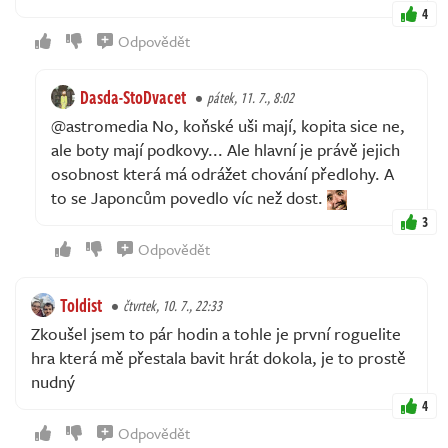
4
Odpovědět
Dasda-StoDvacet
pátek, 11. 7., 8:02
@astromedia No, koňské uši mají, kopita sice ne,
ale boty mají podkovy... Ale hlavní je právě jejich
osobnost která má odrážet chování předlohy. A
to se Japoncům povedlo víc než dost.
3
Odpovědět
Toldist
čtvrtek, 10. 7., 22:33
Zkoušel jsem to pár hodin a tohle je první roguelite
hra která mě přestala bavit hrát dokola, je to prostě
nudný
4
Odpovědět