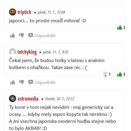
triptich
pátek, 11. 7., 12:44
japonci... to proste musíš milovať :D
2
Odpovědět
telchyking
pátek, 11. 7., 9:35
Čekal jsem, že budou holky v latexu s analnim
kolikem s ohaňkou. Takze zase nic. :(
1
5
Odpovědět
astromedia
čtvrtek, 10. 7., 23:12
Ty kone v tom nejak nevidim - maj genericky usi a
ocasy ... kdyby mely aspon kopyta tak nereknu :)
A zni vsechna japonska moderni hudba stejne nebo
to bylo AKB48? :D