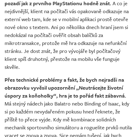
pozadí jak z prvního PlayStationu hodně znát.
A co je
nejdivnější, klient na počítači vás opakovaně odkazuje na
externí web tam, kde se v mobilní aplikaci prostě otevře
nové okno s textem. Ani po několika dnech hraní jsem si
nedokázal na počítači ověřit obsah balíčků za
mikrotransakce, protože mě hra odkazuje na nefunkční
stránku. Je dost znát, že pro vývojáře byl počítačový
klient spíš druhotný, přestože na mobilu vše funguje
skvěle.
Přes technické problémy a fakt, že bych nejradši na
obrazovku vyvěsil upozornění „Neutrácejte životní
úspory za koňoholky“, hra je to pořád fakt zábavná.
Má stejný nádech jako Balatro nebo Binding of Isaac, kdy
si po každém nevydařeném pokusu hned řeknete, že
příště to přece vyjde. Kdy mě kombinace solidních
mechanik sportovního simulátoru a roguelite prvků nutila
vracet se znova a znova. Sice nemám tušení, jak bych