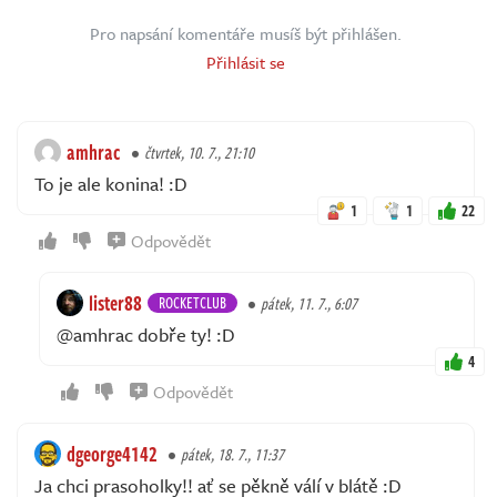
Pro napsání komentáře musíš být přihlášen.
Přihlásit se
amhrac
čtvrtek, 10. 7., 21:10
To je ale konina! :D
1
1
22
Odpovědět
lister88
ROCKETCLUB
pátek, 11. 7., 6:07
@amhrac dobře ty! :D
4
Odpovědět
dgeorge4142
pátek, 18. 7., 11:37
Ja chci prasoholky!! ať se pěkně válí v blátě :D