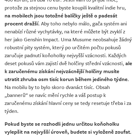
protože za stejnou cenu byste koupili kvalitní indie hru,
na mobilech jsou totožné balíčky ještě o padesát
procent dražší.
Aby toho nebylo málo, gača systém ani
nenabízí různé vychytávky, na které můžete být zvyklí z
her jako Genshin Impact. Uma Musume neobsahuje žádný
robustní pity systém, který po určitém počtu pokusů
zaručuje padnutí koňoholky nejvyšší vzácnosti. Každých
deset pokusů vám zajistí dvě holčiny střední vzácnosti,
ale
k zaručenému získání nejvzácnější holčiny musíte
utratit zhruba osm tisíc korun během jediného týdne.
Na mobilu by to bylo skoro dvanáct tisíc. Obsah
„bannerů“ se navíc mění rychle a váš postup k
zaručenému získání hlavní ceny se tedy resetuje třeba i za
týden.
Pokud byste se rozhodli jednu určitou koňoholku
vylepšit na nejvyšší úroveň, budete si vyloženě zoufat.