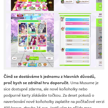
Čímž se dostáváme k jednomu z hlavních důvodů,
proč bych se zdráhal hru doporučit.
Uma Musume je
sice dostupné zdarma, ale nové koňoholky nebo
podpurné karty získáváte točkou. Za deset pokusů o
naverbování nové koňoholky zaplatíte na počítačové verzi
400 korun, zhruba 16 eur. Jestli vám to přijde moc,