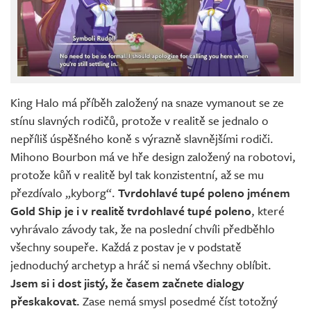
King Halo má příběh založený na snaze vymanout se ze
stínu slavných rodičů, protože v realitě se jednalo o
nepříliš úspěšného koně s výrazně slavnějšími rodiči.
Mihono Bourbon má ve hře design založený na robotovi,
protože kůň v realitě byl tak konzistentní, až se mu
přezdívalo „kyborg“.
Tvrdohlavé tupé poleno jménem
Gold Ship je i v realitě tvrdohlavé tupé poleno
, které
vyhrávalo závody tak, že na poslední chvíli předběhlo
všechny soupeře. Každá z postav je v podstatě
jednoduchý archetyp a hráč si nemá všechny oblíbit.
Jsem si i dost jistý, že časem začnete dialogy
přeskakovat.
Zase nemá smysl posedmé číst totožný