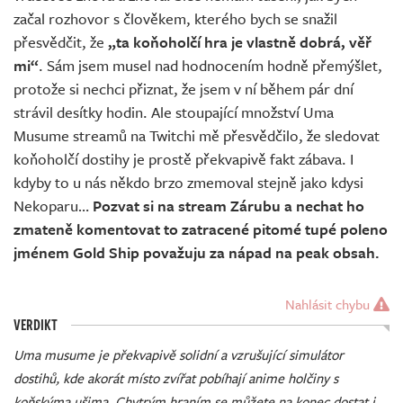
začal rozhovor s člověkem, kterého bych se snažil
přesvědčit, že
„ta koňoholčí hra je vlastně dobrá, věř
mi“
. Sám jsem musel nad hodnocením hodně přemýšlet,
protože si nechci přiznat, že jsem v ní během pár dní
strávil desítky hodin. Ale stoupající množství Uma
Musume streamů na Twitchi mě přesvědčilo, že sledovat
koňoholčí dostihy je prostě překvapivě fakt zábava. I
kdyby to u nás někdo brzo zmemoval stejně jako kdysi
Nekoparu…
Pozvat si na stream Zárubu a nechat ho
zmateně komentovat to zatracené pitomé tupé poleno
jménem Gold Ship považuju za nápad na peak obsah.
Nahlásit chybu
VERDIKT
Uma musume je překvapivě solidní a vzrušující simulátor
dostihů, kde akorát místo zvířat pobíhají anime holčiny s
koňskýma ušima. Chytrým hraním se můžete na konec dostat i