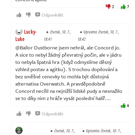
2
7
Odpovědět
Lucky-
čtvrtek, 10. 7.,
Upraveno
čtvrtek, 10. 7.,
Luke
18:41
18:42
@Ballor Dustborne jsem nehrál, ale Concord jo.
A sice to nebyl žádný převratný počin, ale v jádru
to nebyla špatná hra (když odmyslíme děsný
vzhled postav a agitku). S trochou dopilování a
bez směšné cenovky to mohla být důstojná
alternativa Overwatch. A pravděpodobně
Concord necílil na nejnižší lidské pudy a nesnažilo
se to díky nim z hráče vysát poslední halíř....
6
Odpovědět
čtvrtek, 10. 7.,
Upraveno
čtvrtek, 10. 7.,