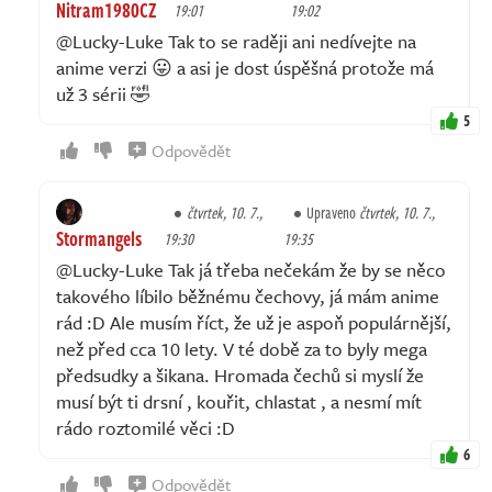
Nitram1980CZ
19:01
19:02
@Lucky-Luke Tak to se raději ani nedívejte na
anime verzi 😛 a asi je dost úspěšná protože má
už 3 sérii 🤣
5
Odpovědět
čtvrtek, 10. 7.,
Upraveno
čtvrtek, 10. 7.,
Stormangels
19:30
19:35
@Lucky-Luke Tak já třeba nečekám že by se něco
takového líbilo běžnému čechovy, já mám anime
rád :D Ale musím říct, že už je aspoň populárnější,
než před cca 10 lety. V té době za to byly mega
předsudky a šikana. Hromada čechů si myslí že
musí být ti drsní , kouřit, chlastat , a nesmí mít
rádo roztomilé věci :D
6
Odpovědět