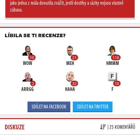
jako jedna z mála donutila zvážit, jestli dostihy a sázky nejsou vlastně
zábava.
LÍBILA SE TI RECENZE?
10
21
118
WOW
MEH
HMMM
2
32
10
ARRGG
HAHA
F
SDÍLET NA FACEBOOK
SDÍLET NA TWITTER
DISKUZE
| 25 KOMENTÁŘŮ