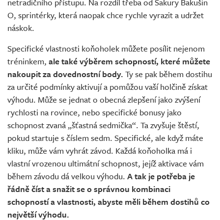
netradičního přístupu. Na rozdíl třeba od Sakury Bakušin
O, sprintérky, která naopak chce rychle vyrazit a udržet
náskok.
Specifické vlastnosti koňoholek můžete posílit nejenom
tréninkem,
ale také výběrem schopností, které můžete
nakoupit za dovednostní body.
Ty se pak během dostihu
za určité podmínky aktivují a pomůžou vaší holčině získat
výhodu. Může se jednat o obecná zlepšení jako zvýšení
rychlosti na rovince, nebo specifické bonusy jako
schopnost zvaná „šťastná sedmička“. Ta zvyšuje štěstí,
pokud startuje s číslem sedm. Specifické, ale když máte
kliku, může vám vyhrát závod. Každá koňoholka má i
vlastní vrozenou ultimátní schopnost, jejíž aktivace vám
během závodu dá velkou výhodu.
A tak je potřeba je
řádně číst a snažit se o správnou kombinaci
schopností a vlastnosti, abyste měli během dostihů co
největší výhodu.