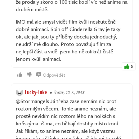
že prodaly skoro o 100 tisíc kopií víc než anime na
druhém místě.
IMO má ale smysl vidět film kvůli neskutečně
dobré animaci. Spin off Cinderella Gray je taky
ok, ale jak jsou ty příběhy docela jednoduchý,
neudrží mě dlouho. Proto považuju film za
nejlepší část a viděl jsem ho několikrát čistě
jenom kvůli animaci.
5
Odpovědět
Lucky-Luke
čtvrtek, 10. 7., 20:58
@Stormangels Já třeba zase nemám nic proti
roztomilým věcem. Tohle anime neznám, ale
prostě nevidím nic roztomilého na holkách s
koňskýma ušima, co běhají dostihy místo koní.
Jak říkám, to anime neznám, ale když vezmu
jenom info z článku a obrázky, přijde mi to celé