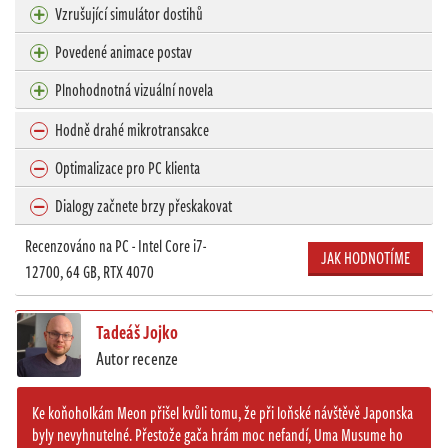
Vzrušující simulátor dostihů
Povedené animace postav
Plnohodnotná vizuální novela
Hodně drahé mikrotransakce
Optimalizace pro PC klienta
Dialogy začnete brzy přeskakovat
Recenzováno na PC - Intel Core i7-
JAK HODNOTÍME
12700, 64 GB, RTX 4070
Tadeáš Jojko
Autor recenze
Ke koňoholkám Meon přišel kvůli tomu, že při loňské návštěvě Japonska
byly nevyhnutelné. Přestože gača hrám moc nefandí, Uma Musume ho