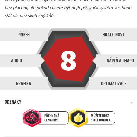
bez placení, ale pokud chcete být nejlepší, gača systém vás bude
stát víc než skutečný kůň.
PŘÍBĚH
HRATELNOST
8
AUDIO
NÁPLŇ A TEMPO
GRAFIKA
OPTIMALIZACE
ODZNAKY
PŘEHNANÁ
MŮŽETE HRÁT
CENA HRY
STÁLE DOKOLA