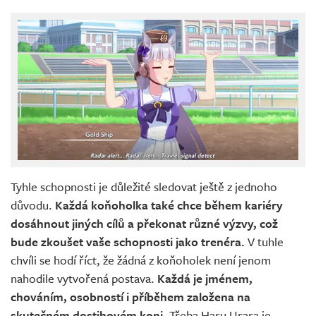
Tyhle schopnosti je důležité sledovat ještě z jednoho
důvodu.
Každá koňoholka také chce během kariéry
dosáhnout jiných cílů a překonat různé výzvy, což
bude zkoušet vaše schopnosti jako trenéra.
V tuhle
chvíli se hodí říct, že žádná z koňoholek není jenom
nahodile vytvořená postava.
Každá je jménem,
chováním, osobností i příběhem založena na
skutečném dostihovém koni.
Třeba Haru Urara je