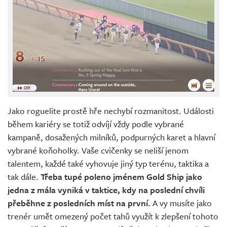
Jako roguelite prostě hře nechybí rozmanitost. Události
během kariéry se totiž odvíjí vždy podle vybrané
kampaně, dosažených milníků, podpurných karet a hlavní
vybrané koňoholky. Vaše cvičenky se neliší jenom
talentem, každé také vyhovuje jiný typ terénu, taktika a
tak dále.
Třeba tupé poleno jménem Gold Ship jako
jedna z mála vyniká v taktice, kdy na poslední chvíli
přeběhne z posledních míst na první.
A vy musíte jako
trenér umět omezený počet tahů využít k zlepšení tohoto