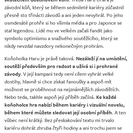
závodní kůň, který se během sedmileté kariéry zúčastnil
přesně sto třinácti závodů a ani jeden nevyhrál. Po jeho
osmdesáté prohře si ho všimla média a pro Japonce se
stal legendou. Lidé mu ve velkém začali fandit jako
symbolu optimismu a snaživého soutěžícího, který se
nikdy nevzdal navzdory nekonečným prohrám.
Koňoholka Haru je právě taková.
Nezáleží jí na umístění,
soutěží především pro radost a užívá si i prohrané
závody.
V její kampani tedy není cílem vyhrát velké
dostihy, hlavně si chce získat fanoušky a aspoň mít
možnost se proběhnout na nejznámějších závodištích.
Nebo teda, takhle aspoň její příběh začíná.
Ke každé
koňoholce hra nabízí během kariéry i vizuální novelu,
během které můžete sledovat její osobní příběh.
A ten
vůbec není krátký. Bez přeskakování textu mi trvalo
kariéru dohrát zhruba čtyři hodiny a ani trochu jsem se