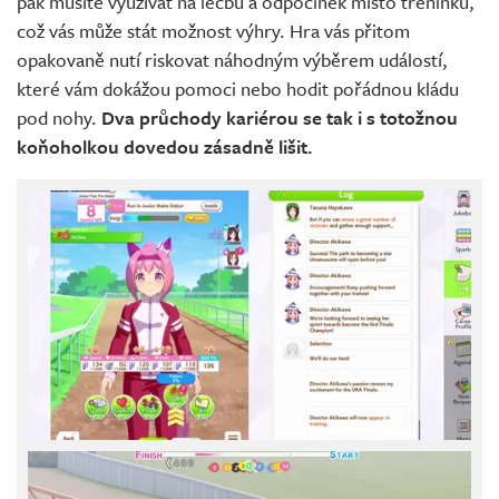
pak musíte využívat na léčbu a odpočinek místo tréninku,
což vás může stát možnost výhry. Hra vás přitom
opakovaně nutí riskovat náhodným výběrem událostí,
které vám dokážou pomoci nebo hodit pořádnou kládu
pod nohy.
Dva průchody kariérou se tak i s totožnou
koňoholkou dovedou zásadně lišit.