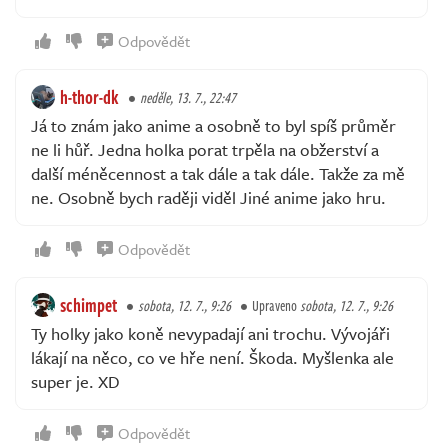
Odpovědět
h-thor-dk
neděle, 13. 7., 22:47
Já to znám jako anime a osobně to byl spíš průměr
ne li hůř. Jedna holka porat trpěla na obžerství a
další méněcennost a tak dále a tak dále. Takže za mě
ne. Osobně bych raději viděl Jiné anime jako hru.
Odpovědět
schimpet
sobota, 12. 7., 9:26
Upraveno
sobota, 12. 7., 9:26
Ty holky jako koně nevypadají ani trochu. Vývojáři
lákají na něco, co ve hře není. Škoda. Myšlenka ale
super je. XD
Odpovědět