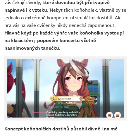
vás čekají závody,
které dovedou být překvapivě
napínavé i k vzteku.
Nebýt těch koňoholek, vlastně by se
jednalo o extrémně kompetentní simulátor dostihů. Ale
hra vás na vaše cvičenky nikdy nenechá zapomenout.
Hlavně když po každé výhře vaše koňoholka vystoupí
na klasickém j-popovém koncertu včetně
naanimovaných tanečků.
Koncept koňoholčích dostihů působil divně i na mě