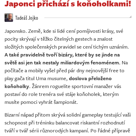
Japonci přichází s koňoholkami!
Živě
Tadeáš Jojko
Japonsko. Země, kde si lidé cení pomíjivosti krásy, své
pocity skrývají v těžko čitelných gestech a znalost
složitých společenských pravidel se cení tichým uznáním.
A také pravidelně tvoří bizáry, které by se jinde na
světě asi jen tak nestaly miliardovým fenoménem.
Na
počítače a mobily vyšel před pár dny nejnovější free to
play gača titul Uma musume,
doslova přeloženo
koňoholky
. Žánrem roguelite sportovní manažer vás
postaví do role trenéra své stáje koňoholek, kterým
musíte pomoci vyhrát šampionát.
Bizarní nápad přitom skrývá solidní gameplay testující vaši
schopnost při tréninku balancovat riskantní rozhodnutí
tváří v tvář sérii různorodých kampaní. Po řádné přípravě