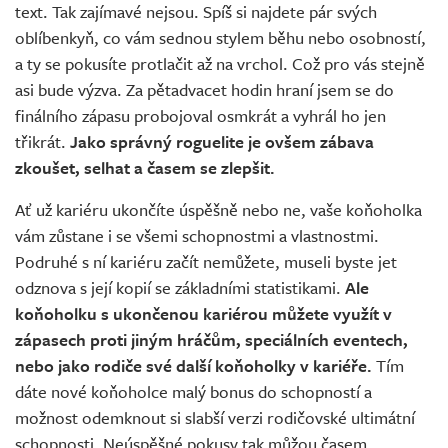
text. Tak zajímavé nejsou. Spíš si najdete pár svých
oblíbenkyň, co vám sednou stylem běhu nebo osobností,
a ty se pokusíte protlačit až na vrchol. Což pro vás stejně
asi bude výzva. Za pětadvacet hodin hraní jsem se do
finálního zápasu probojoval osmkrát a vyhrál ho jen
třikrát.
Jako správný roguelite je ovšem zábava
zkoušet, selhat a časem se zlepšit.
Ať už kariéru ukončíte úspěšně nebo ne, vaše koňoholka
vám zůstane i se všemi schopnostmi a vlastnostmi.
Podruhé s ní kariéru začít nemůžete, museli byste jet
odznova s její kopií se základními statistikami.
Ale
koňoholku s ukončenou kariérou můžete využít v
zápasech proti jiným hráčům, speciálních eventech,
nebo jako rodiče své další koňoholky v kariéře.
Tím
dáte nové koňoholce malý bonus do schopností a
možnost odemknout si slabší verzi rodičovské ultimátní
schopnosti. Neúspěšné pokusy tak můžou časem