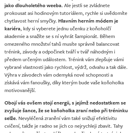
jako dlouholetého weeba.
Ale jestli se zvládnete
prokousat asi hodinovým tutoriálem, rychle si uvědomíte
chytlavost herní smyčky.
Hlavním herním módem je
kariéra
, kdy si vyberete jednu učenku z koňoholčí
akademie a snažíte se s ní vyhrát šampionát. Během
omezeného množství tahů musíte správně balancovat
trénink, závody a odpočinek tváří v tvář náhodným i
předem určeným událostem. Trénink vám zlepšuje vámi
vybrané vlastnosti jako rychlost, výdrž, odvahu a tak dále.
Výhra v závodech vám odemyká nové schopnosti a
získává vám fanoušky, díky kterým bude vaše koňoholka
motivovanější.
Obojí vás ovšem stojí energii, s jejímž nedostatkem se
zvyšuje šance, že se koňoholka zraní nebo při tréninku
selže.
Nevyléčená zranění vám také snižují efektivitu
cvičení, takže je radno se jich co nejrychleji zbavit. Tahy