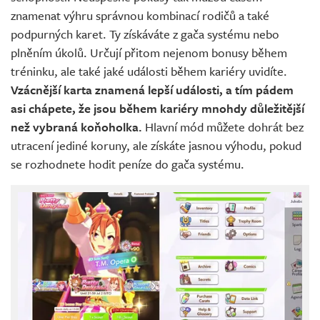
znamenat výhru správnou kombinací rodičů a také
podpurných karet. Ty získáváte z gača systému nebo
plněním úkolů. Určují přitom nejenom bonusy během
tréninku, ale také jaké události během kariéry uvidíte.
Vzácnější karta znamená lepší události, a tím pádem
asi chápete, že jsou během kariéry mnohdy důležitější
než vybraná koňoholka.
Hlavní mód můžete dohrát bez
utracení jediné koruny, ale získáte jasnou výhodu, pokud
se rozhodnete hodit peníze do gača systému.