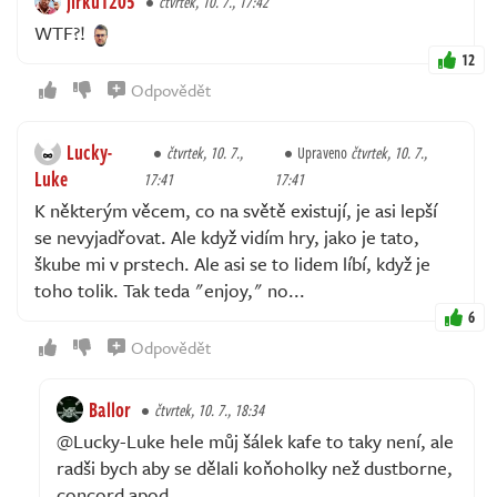
jirku1205
čtvrtek, 10. 7., 17:42
WTF?!
12
Odpovědět
Lucky-
čtvrtek, 10. 7.,
Upraveno
čtvrtek, 10. 7.,
Luke
17:41
17:41
K některým věcem, co na světě existují, je asi lepší
se nevyjadřovat. Ale když vidím hry, jako je tato,
škube mi v prstech. Ale asi se to lidem líbí, když je
toho tolik. Tak teda "enjoy," no...
6
Odpovědět
Ballor
čtvrtek, 10. 7., 18:34
@Lucky-Luke hele můj šálek kafe to taky není, ale
radši bych aby se dělali koňoholky než dustborne,
concord apod.