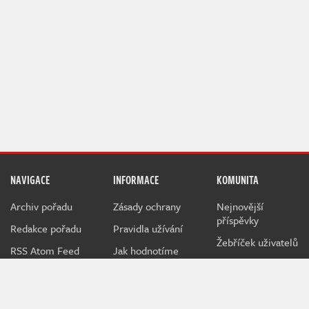
NAVIGACE
INFORMACE
KOMUNITA
Archiv pořadu
Zásady ochrany
Nejnovější
příspěvky
Redakce pořadu
Pravidla užívání
Žebříček uživatelů
RSS Atom Feed
Jak hodnotíme
NerdFix
Inzerce na
Indianovi