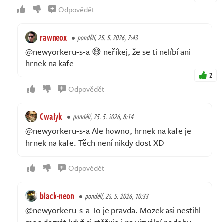
Odpovědět
rawneox
pondělí, 25. 5. 2026, 7:43
@newyorkeru-s-a 😅 neříkej, že se ti nelíbí ani
hrnek na kafe
2
Odpovědět
Cwalyk
pondělí, 25. 5. 2026, 8:14
@newyorkeru-s-a Ale howno, hrnek na kafe je
hrnek na kafe. Těch není nikdy dost XD
Odpovědět
black-neon
pondělí, 25. 5. 2026, 10:33
@newyorkeru-s-a To je pravda. Mozek asi nestihl
moc dozrát když si stěžuje i na vizuální podobu