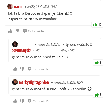
narm
neděle, 24. 5. 2026, 11:12
Tak ta bílá Discover Japan je úžasná!☺️
Inspirace na dárky maximální!
12
Odpovědět
neděle, 24. 5. 2026,
Upraveno
neděle, 24. 5.
Stormangels
11:40
2026, 11:40
@narm Taky mne hned zaujala :D
9
Odpovědět
markyslightsgordon
neděle, 24. 5. 2026, 18:47
@narm Taky možná si budu přát k Vánocům 😅
5
Odpovědět