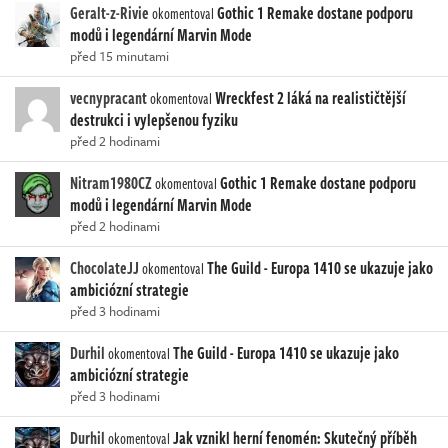
Geralt-z-Rivie
Gothic 1 Remake dostane podporu
okomentoval
modů i legendární Marvin Mode
před 15 minutami
vecnypracant
Wreckfest 2 láká na realističtější
okomentoval
destrukci i vylepšenou fyziku
před 2 hodinami
Nitram1980CZ
Gothic 1 Remake dostane podporu
okomentoval
modů i legendární Marvin Mode
před 2 hodinami
ChocolateJJ
The Guild - Europa 1410 se ukazuje jako
okomentoval
ambiciózní strategie
před 3 hodinami
Durhil
The Guild - Europa 1410 se ukazuje jako
okomentoval
ambiciózní strategie
před 3 hodinami
Durhil
Jak vznikl herní fenomén: Skutečný příběh
okomentoval