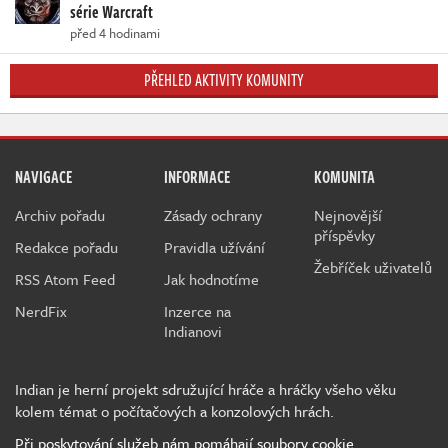
série Warcraft
před 4 hodinami
PŘEHLED AKTIVITY KOMUNITY
NAVIGACE
INFORMACE
KOMUNITA
Archiv pořadu
Zásady ochrany
Nejnovější
příspěvky
Redakce pořadu
Pravidla užívání
Žebříček uživatelů
RSS Atom Feed
Jak hodnotíme
NerdFix
Inzerce na
Indianovi
Indian je herní projekt sdružující hráče a hráčky všeho věku
kolem témat o počítačových a konzolových hrách.
Při poskytování služeb nám pomáhají soubory cookie.