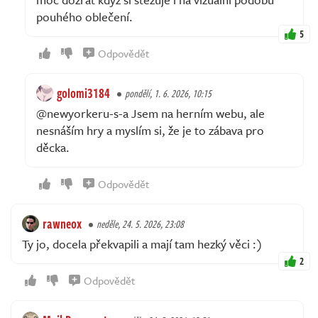
pouhého oblečení.
5
Odpovědět
golomi3184
pondělí, 1. 6. 2026, 10:15
@newyorkeru-s-a Jsem na herním webu, ale
nesnáším hry a myslím si, že je to zábava pro
děcka.
Odpovědět
rawneox
neděle, 24. 5. 2026, 23:08
Ty jo, docela překvapili a mají tam hezký věci :)
2
Odpovědět