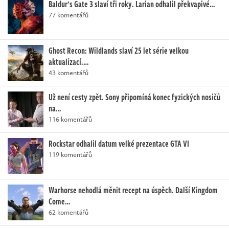
Baldur's Gate 3 slaví tři roky. Larian odhalil překvapivé…
77 komentářů
Ghost Recon: Wildlands slaví 25 let série velkou
aktualizací.…
43 komentářů
Už není cesty zpět. Sony připomíná konec fyzických nosičů
na…
116 komentářů
Rockstar odhalil datum velké prezentace GTA VI
119 komentářů
Warhorse nehodlá měnit recept na úspěch. Další Kingdom
Come…
62 komentářů