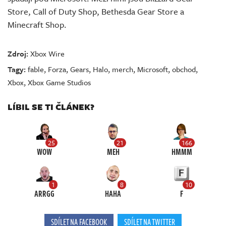
Store, Call of Duty Shop, Bethesda Gear Store a
Minecraft Shop.
Zdroj:
Xbox Wire
Tagy:
fable
,
Forza
,
Gears
,
Halo
,
merch
,
Microsoft
,
obchod
,
Xbox
,
Xbox Game Studios
LÍBIL SE TI ČLÁNEK?
25
21
166
WOW
MEH
HMMM
1
8
10
ARRGG
HAHA
F
SDÍLET NA FACEBOOK
SDÍLET NA TWITTER