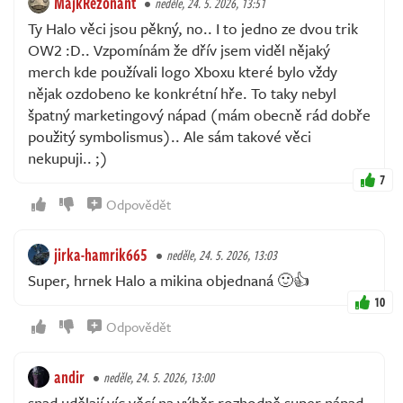
MajkRezonant
neděle, 24. 5. 2026, 13:51
Ty Halo věci jsou pěkný, no.. I to jedno ze dvou trik
OW2 :D.. Vzpomínám že dřív jsem viděl nějaký
merch kde používali logo Xboxu které bylo vždy
nějak ozdobeno ke konkrétní hře. To taky nebyl
špatný marketingový nápad (mám obecně rád dobře
použitý symbolismus).. Ale sám takové věci
nekupuji.. ;)
7
Odpovědět
jirka-hamrik665
neděle, 24. 5. 2026, 13:03
Super, hrnek Halo a mikina objednaná 🙂👍
10
Odpovědět
andir
neděle, 24. 5. 2026, 13:00
snad udělají víc věcí na výběr rozhodně super nápad.