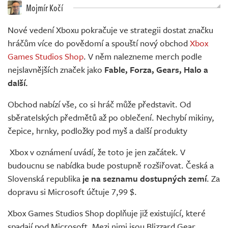
Živě
Mojmír Kočí
Nové vedení Xboxu pokračuje ve strategii dostat značku
hráčům více do povědomí a spouští nový obchod
Xbox
Games Studios Shop
. V něm nalezneme merch podle
nejslavnějších značek jako
Fable, Forza, Gears, Halo a
další.
Obchod nabízí vše, co si hráč může představit. Od
sběratelských předmětů až po oblečení. Nechybí mikiny,
čepice, hrnky, podložky pod myš a další produkty
Xbox v oznámení uvádí, že toto je jen začátek. V
budoucnu se nabídka bude postupně rozšiřovat. Česká a
Slovenská republika
je na seznamu dostupných zemí
. Za
dopravu si Microsoft účtuje 7,99 $.
Xbox Games Studios Shop doplňuje již existující, které
spadají pod Microsoft. Mezi nimi jsou Blizzard Gear