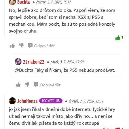
Buchta
čtvrtek, 2. 7. 2026, 15:17
No, lepšie ako drôtom do oka. Aspoň viem, že som
spravil dobre, keď som si nechal XSX aj PS5 s
mechanikou. Mám pocit, že sú to posledné konzoly
svojho druhu.
7
Odpovědět
22riakon22
pátek, 3. 7. 2026, 15:50
@Buchta Taky si říkám, že PS5 nebudu prodávat.
Odpovědět
JohnHonza
ROCKETCLUB
čtvrtek, 2. 7. 2026, 12:11
jo jak jsem říkal v dnešní době internetu fyzické hry
už asi nemají takové místo jako dřív no... a není se
čemu divit jak píšete že to každý rok stoupá