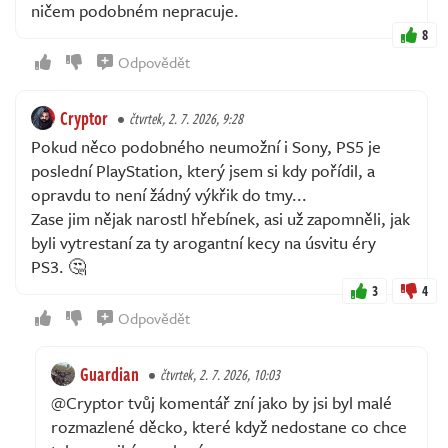
ničem podobném nepracuje.
8
Odpovědět
Cryptor
čtvrtek, 2. 7. 2026, 9:28
Pokud něco podobného neumožní i Sony, PS5 je
poslední PlayStation, který jsem si kdy pořídil, a
opravdu to není žádný výkřik do tmy...
Zase jim nějak narostl hřebínek, asi už zapomněli, jak
byli vytrestaní za ty arogantní kecy na úsvitu éry
PS3. 🤔
3
4
Odpovědět
Guardian
čtvrtek, 2. 7. 2026, 10:03
@Cryptor tvůj komentář zní jako by jsi byl malé
rozmazlené děcko, které když nedostane co chce