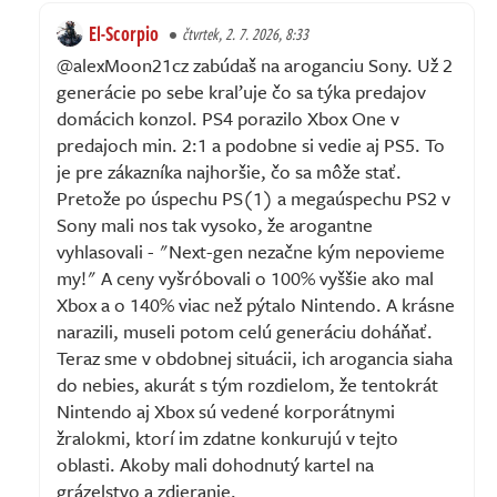
El-Scorpio
čtvrtek, 2. 7. 2026, 8:33
@alexMoon21cz zabúdaš na aroganciu Sony. Už 2
generácie po sebe kraľuje čo sa týka predajov
domácich konzol. PS4 porazilo Xbox One v
predajoch min. 2:1 a podobne si vedie aj PS5. To
je pre zákazníka najhoršie, čo sa môže stať.
Pretože po úspechu PS(1) a megaúspechu PS2 v
Sony mali nos tak vysoko, že arogantne
vyhlasovali - "Next-gen nezačne kým nepovieme
my!" A ceny vyšróbovali o 100% vyššie ako mal
Xbox a o 140% viac než pýtalo Nintendo. A krásne
narazili, museli potom celú generáciu doháňať.
Teraz sme v obdobnej situácii, ich arogancia siaha
do nebies, akurát s tým rozdielom, že tentokrát
Nintendo aj Xbox sú vedené korporátnymi
žralokmi, ktorí im zdatne konkurujú v tejto
oblasti. Akoby mali dohodnutý kartel na
grázelstvo a zdieranie.