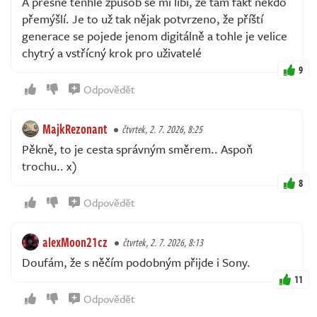
A přesně tenhle způsob se mi líbí, že tam fakt někdo
přemýšlí. Je to už tak nějak potvrzeno, že příští
generace se pojede jenom digitálně a tohle je velice
chytrý a vstřícný krok pro uživatelé
9
Odpovědět
MajkRezonant
čtvrtek, 2. 7. 2026, 8:25
Pěkně, to je cesta správným směrem.. Aspoň
trochu.. x)
8
Odpovědět
alexMoon21cz
čtvrtek, 2. 7. 2026, 8:13
Doufám, že s něčím podobným přijde i Sony.
11
Odpovědět