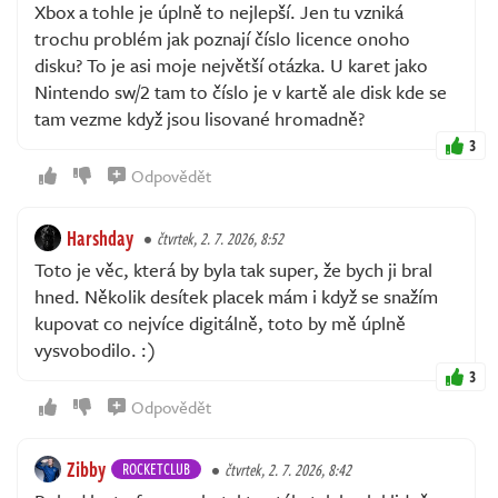
Xbox a tohle je úplně to nejlepší. Jen tu vzniká
trochu problém jak poznají číslo licence onoho
disku? To je asi moje největší otázka. U karet jako
Nintendo sw/2 tam to číslo je v kartě ale disk kde se
tam vezme když jsou lisované hromadně?
3
Odpovědět
Harshday
čtvrtek, 2. 7. 2026, 8:52
Toto je věc, která by byla tak super, že bych ji bral
hned. Několik desítek placek mám i když se snažím
kupovat co nejvíce digitálně, toto by mě úplně
vysvobodilo. :)
3
Odpovědět
Zibby
ROCKETCLUB
čtvrtek, 2. 7. 2026, 8:42