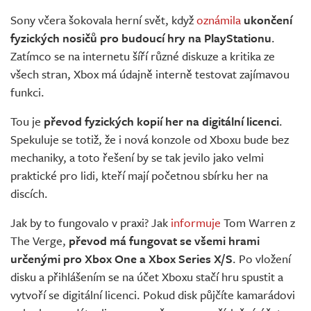
Živě
Sony včera šokovala herní svět, když
oznámila
ukončení
fyzických nosičů pro budoucí hry na PlayStationu
.
Zatímco se na internetu šíří různé diskuze a kritika ze
všech stran, Xbox má údajně interně testovat zajímavou
funkci.
Tou je
převod fyzických kopií her na digitální licenci
.
Spekuluje se totiž, že i nová konzole od Xboxu bude bez
mechaniky, a toto řešení by se tak jevilo jako velmi
praktické pro lidi, kteří mají početnou sbírku her na
discích.
Jak by to fungovalo v praxi? Jak
informuje
Tom Warren z
The Verge,
převod má fungovat se všemi hrami
určenými pro Xbox One a Xbox Series X/S
. Po vložení
disku a přihlášením se na účet Xboxu stačí hru spustit a
vytvoří se digitální licenci. Pokud disk půjčíte kamarádovi