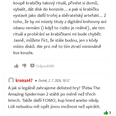
koupě krabičky takový rituál, přinést si domů,
vybalit, dát disk do konzole... a pak si krabičku
vystavit jako další trofej a sběratelský artefakt... Z
toho, že by mi mizely tituly z digitální knihovny ani
obavu nemám (i když to riziko je reálné), ale ten
rituál a probírání se krabičkami mi bude chybět.
Jasně, můžete říct, že stále budou, jen s kódy
místo disků. Ale pro mě to tím ztratí minimálně
kus kouzla.
Odpovědět
kroman47
čtvrtek, 2. 7. 2026, 10:12
A jak si legálně zahrajeme delisted hry? Třeba The
Amazing Spiderman 2 stáhli po méně než třech
letech. Takže další FOMO, kup hned anebo nikdy.
Lidi nebudou mít opět jinou možnost než upirátit.
3