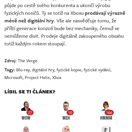
půjde po cestě svého konkurenta a ukončí výrobu
fyzických nosičů. Ty se totiž na Xboxu
prodávají výrazně
méně než digitální hry
. Vše ale nasvědčuje tomu, že
příští generace konzolí bude bez mechaniky, čemuž se
nemůžeme divit. Prodeje digitálně zakoupeného obsahu
totiž každým rokem stoupají.
Zdroj:
The Verge
Tagy:
Blu-ray
,
digitální hry
,
fyzické kopie
,
fyzické vydání
,
Microsoft
,
Project Helix
,
Xbox
LÍBIL SE TI ČLÁNEK?
27
10
166
WOW
MEH
HMMM