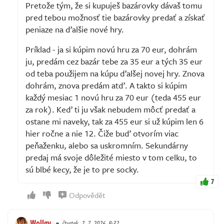
Pretože tým, že si kupuješ bazárovky dávaš tomu
pred tebou možnosť tie bazárovky predať a získať
peniaze na ďalšie nové hry.
Príklad - ja si kúpim novú hru za 70 eur, dohrám
ju, predám cez bazár tebe za 35 eur a tých 35 eur
od teba použijem na kúpu ďalšej novej hry. Znova
dohrám, znova predám atď. A takto si kúpim
každý mesiac 1 novú hru za 70 eur (teda 455 eur
za rok). Keď ti ju však nebudem môcť predať a
ostane mi naveky, tak za 455 eur si už kúpim len 6
hier ročne a nie 12. Čiže buď otvorím viac
peňaženku, alebo sa uskromním. Sekundárny
predaj má svoje dôležité miesto v tom celku, to
sú blbé kecy, že je to pre socky.
7
Odpovědět
Wollgy
čtvrtek, 2. 7. 2026, 9:32