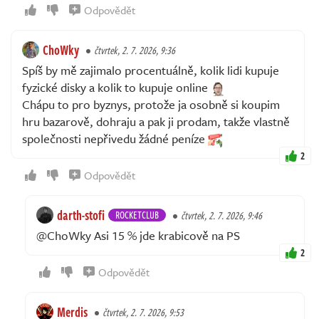
Odpovědět
ChoWky
čtvrtek, 2. 7. 2026, 9:36
Spíš by mě zajimalo procentuálně, kolik lidi kupuje
fyzické disky a kolik to kupuje online
Chápu to pro byznys, protože ja osobně si koupim
hru bazarově, dohraju a pak ji prodam, takže vlastně
společnosti nepřivedu žádné peníze
2
Odpovědět
darth-stofi
ROCKETCLUB
čtvrtek, 2. 7. 2026, 9:46
@ChoWky Asi 15 % jde krabicově na PS
2
Odpovědět
Merdis
čtvrtek, 2. 7. 2026, 9:53