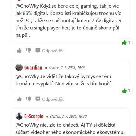
@ChoWky Když se bere celej gaming, tak je víc
jak 85% digital. Konzolisti krabičkujou trochu víc
než PC, takže se spíš motají kolem 75% digital. S
tím že u singleplayer her, je to údajně skoro půl
na půl.
1
Odpovědět
Guardian
čtvrtek, 2. 7. 2026, 10:02
@ChoWky Je vidět že takový byznys se těm
firmám nevyplatí. Nedivím se že s tím končí
1
Odpovědět
El-Scorpio
čtvrtek, 2. 7. 2026, 10:30
@ChoWky nie, zle to chápeš. Aj TY si dôležitá
súčasť videoherného ekonomického ekosystému.