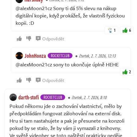
@alexMoon21cz Sony ti dá 5% slevu na nákup
digitální kopie, když prokážeš, že vlastníš fyzickou
kopii. :D
1
6
Odpovědět
JohnHonza
ROCKETCLUB
čtvrtek, 2. 7. 2026, 12:13
@alexMoon21cz sony to ukončuje úplně HEHE
2
Odpovědět
darth-stofi
ROCKETCLUB
čtvrtek, 2. 7. 2026, 8:10
Pokud někomu jde o zachování vlastnictví, mělo by
předpokládám fungovat zálohování na externí disk.
Hru si tam nastahujete a pak je přesunete na konzoli
pokud by se stalo, že by vám ji vymazali z knihovny.
Ve světě videoher se toto naštěstí prakticky neděje