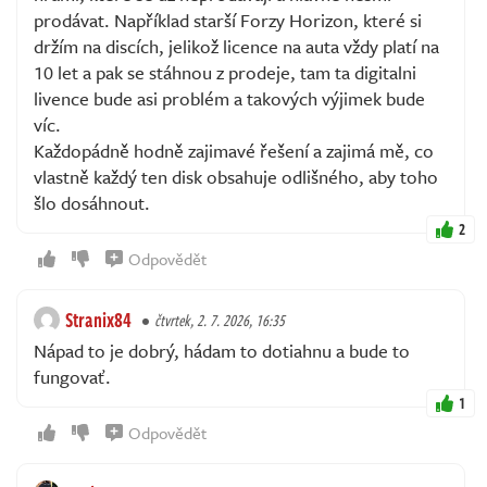
prodávat. Například starší Forzy Horizon, které si
držím na discích, jelikož licence na auta vždy platí na
10 let a pak se stáhnou z prodeje, tam ta digitalni
livence bude asi problém a takových výjimek bude
víc.
Každopádně hodně zajimavé řešení a zajimá mě, co
vlastně každý ten disk obsahuje odlišného, aby toho
šlo dosáhnout.
2
Odpovědět
Stranix84
čtvrtek, 2. 7. 2026, 16:35
Nápad to je dobrý, hádam to dotiahnu a bude to
fungovať.
1
Odpovědět