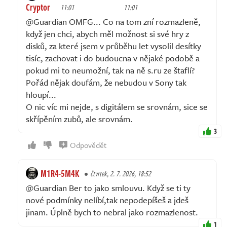
Cryptor
11:01
11:01
@Guardian OMFG... Co na tom zní rozmazleně,
když jen chci, abych měl možnost si své hry z
disků, za které jsem v průběhu let vysolil desítky
tisíc, zachovat i do budoucna v nějaké podobě a
pokud mi to neumožní, tak na ně s.ru ze štaflí?
Pořád nějak doufám, že nebudou v Sony tak
hloupí...
O nic víc mi nejde, s digitálem se srovnám, sice se
skřípěním zubů, ale srovnám.
3
Odpovědět
M1R4-5M4K
čtvrtek, 2. 7. 2026, 18:52
@Guardian Ber to jako smlouvu. Když se ti ty
nové podmínky nelíbí,tak nepodepíšeš a jdeš
jinam. Úplně bych to nebral jako rozmazlenost.
1