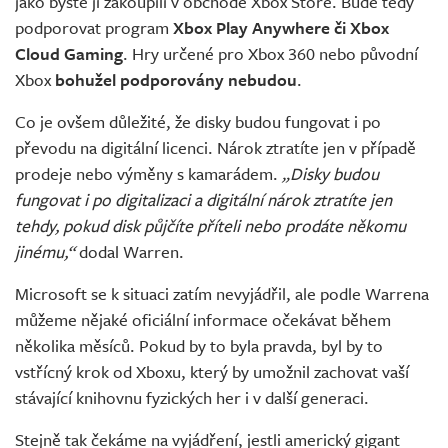
jako byste ji zakoupili v obchodě Xbox Store. Bude tedy
podporovat program
Xbox Play Anywhere či Xbox
Cloud Gaming
. Hry určené pro Xbox 360 nebo původní
Xbox
bohužel podporovány nebudou
.
Co je ovšem důležité, že disky budou fungovat i po
převodu na digitální licenci. Nárok ztratíte jen v případě
prodeje nebo výměny s kamarádem.
„Disky budou
fungovat i po digitalizaci a digitální nárok ztratíte jen
tehdy, pokud disk půjčíte příteli nebo prodáte někomu
jinému,“
dodal Warren.
Microsoft se k situaci zatím nevyjádřil, ale podle Warrena
můžeme nějaké oficiální informace očekávat během
několika měsíců. Pokud by to byla pravda, byl by to
vstřícný krok od Xboxu, který by umožnil zachovat vaší
stávající knihovnu fyzických her i v další generaci.
Stejně tak čekáme na vyjádření, jestli americký gigant