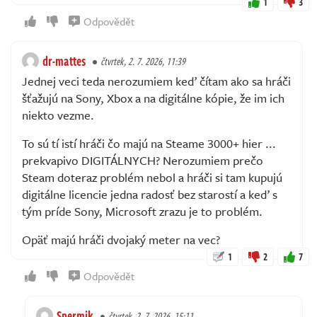
1
3
Odpovědět
dr-mattes
čtvrtek, 2. 7. 2026, 11:39
Jednej veci teda nerozumiem keď čítam ako sa hráči
šťažujú na Sony, Xbox a na digitálne kópie, že im ich
niekto vezme.
To sú tí istí hráči čo majú na Steame 3000+ hier ...
prekvapivo DIGITÁLNYCH? Nerozumiem prečo
Steam doteraz problém nebol a hráči si tam kupujú
digitálne licencie jedna radosť bez starostí a keď s
tým príde Sony, Microsoft zrazu je to problém.
Opäť majú hráči dvojaký meter na vec?
1
2
7
Odpovědět
Spermik
čtvrtek, 2. 7. 2026, 15:11