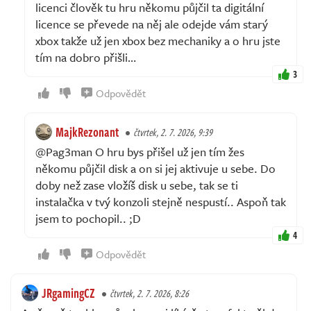
licenci člověk tu hru někomu půjčil ta digitální
licence se převede na něj ale odejde vám starý
xbox takže už jen xbox bez mechaniky a o hru jste
tím na dobro přišli…
3
Odpovědět
MajkRezonant
čtvrtek, 2. 7. 2026, 9:39
@Pag3man O hru bys přišel už jen tím žes
někomu půjčil disk a on si jej aktivuje u sebe. Do
doby než zase vložíš disk u sebe, tak se ti
instalačka v tvý konzoli stejně nespustí.. Aspoň tak
jsem to pochopil.. ;D
4
Odpovědět
JRgamingCZ
čtvrtek, 2. 7. 2026, 8:26