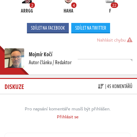
2
4
22
ARRGG
HAHA
F
SDÍLET NA FACEBOOK
SDÍLET NA TWITTER
Nahlásit chybu
Mojmír Kočí
Autor článku / Redaktor
DISKUZE
| 45 KOMENTÁŘŮ
Pro napsání komentáře musíš být přihlášen.
Přihlásit se