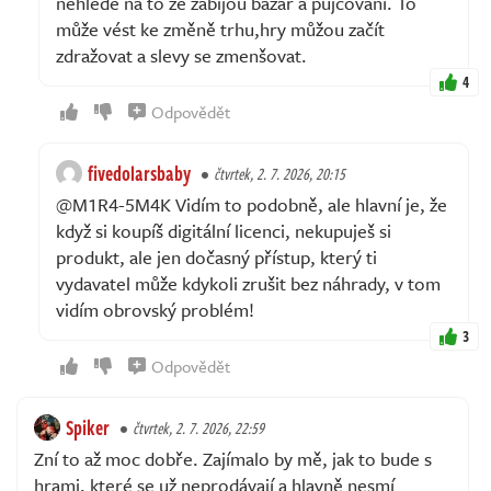
nehledě na to že zabijou bazar a půjčování. To
může vést ke změně trhu,hry můžou začít
zdražovat a slevy se zmenšovat.
4
Odpovědět
fivedolarsbaby
čtvrtek, 2. 7. 2026, 20:15
@M1R4-5M4K Vidím to podobně, ale hlavní je, že
když si koupíš digitální licenci, nekupuješ si
produkt, ale jen dočasný přístup, který ti
vydavatel může kdykoli zrušit bez náhrady, v tom
vidím obrovský problém!
3
Odpovědět
Spiker
čtvrtek, 2. 7. 2026, 22:59
Zní to až moc dobře. Zajímalo by mě, jak to bude s
hrami, které se už neprodávají a hlavně nesmí