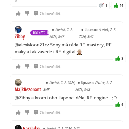
1
14
Odpovědět
čtvrtek, 2. 7.
Upraveno
čtvrtek, 2. 7.
ROCKETCLUB
Zibby
2026, 8:47
2026, 8:51
@alexMoon21cz Sony má ráda RE-mastery, RE-
maky a tak zavede i RE-digital
8
Odpovědět
čtvrtek, 2. 7. 2026,
Upraveno
čtvrtek, 2. 7.
MajkRezonant
8:48
2026, 8:48
@Zibby a krom toho Japonci dělaj RE-engine.. ;D
6
Odpovědět
Harshday
čtvrtek, 2. 7. 2026, 9:12