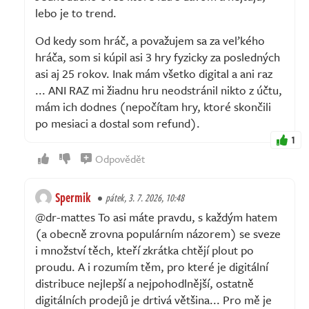
lebo je to trend.
Od kedy som hráč, a považujem sa za veľkého
hráča, som si kúpil asi 3 hry fyzicky za posledných
asi aj 25 rokov. Inak mám všetko digital a ani raz
... ANI RAZ mi žiadnu hru neodstránil nikto z účtu,
mám ich dodnes (nepočítam hry, ktoré skončili
po mesiaci a dostal som refund).
1
Odpovědět
Spermik
pátek, 3. 7. 2026, 10:48
@dr-mattes To asi máte pravdu, s každým hatem
(a obecně zrovna populárním názorem) se sveze
i množství těch, kteří zkrátka chtějí plout po
proudu. A i rozumím těm, pro které je digitální
distribuce nejlepší a nejpohodlnější, ostatně
digitálních prodejů je drtivá většina... Pro mě je