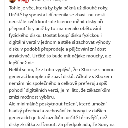
Tohle je věc, která by byla pěkná už dlouhé roky.
Určitě by spousta lidí ocenila se zbavit nutnosti
neustále kvůli kontrole licence měnit disky při
přepnutí hry aniž by to znamenalo obětování
fyzického disku. Dostat koupí disku fyzickou i
digitální verzi v jednom a stále si zachovat výhody
disku v podobě přeprodeje a půjčování zní dost
atraktivně. Určitě to bude mít nějaké mouchy, ale
lepší než nic.
Nelíbí se mi, že z toho vyplývá, že i Xbox se s novou
generací kompletně zbaví disků. Ačkoliv s Xboxem
nemám nic společného a celkově preferuju spíš
pohodlí digitálních verzí, je mi líto, že zákazníkům
zmizí možnost výběru.
Ale minimálně poskytnout řešení, které umožní
hladký přechod a zachování knihovny i v dalších
generacích je k zákazníkům určitě férovější, než
disky zkrátka zaříznout. Za předpokladu, že Sony na