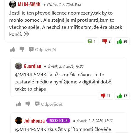
M1R4-5M4K
čtvrtek, 2. 7. 2026, 9:38
Jestli je ten převod licence neomezený,tak by to
mohlo pomoci. Ale stejně je mi proti srsti,kam to
všechno spěje. A nechci se smířit s tím, že éra placek
končí. 😔
1
2
20
Odpovědět
Guardian
čtvrtek, 2. 7. 2026, 10:00
@M1R4-5M4K Ta už skončila dávno. Je to
zastaralé médiu a nyní žijeme v digitální době
takže to chápu
11
12
Odpovědět
JohnHonza
ROCKETCLUB
čtvrtek, 2. 7. 2026, 12:12
@M1R4-5M4K zkus žít v přítomnosti člověče