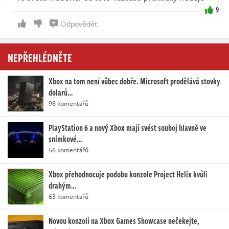
9
Odpovědět
NEPŘEHLÉDNĚTE
Xbox na tom není vůbec dobře. Microsoft prodělává stovky
dolarů…
98 komentářů
PlayStation 6 a nový Xbox mají svést souboj hlavně ve
snímkové…
56 komentářů
Xbox přehodnocuje podobu konzole Project Helix kvůli
drahým…
63 komentářů
Novou konzoli na Xbox Games Showcase nečekejte,