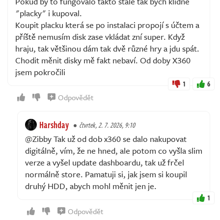
Pokud by to fungovalo takto stále tak bych klidně
"placky" i kupoval.
Koupit placku která se po instalaci propojí s účtem a
příště nemusím disk zase vkládat zní super. Když
hraju, tak většinou dám tak dvě různé hry a jdu spát.
Chodit měnit disky mě fakt nebaví. Od doby X360
jsem pokročili
1
6
Odpovědět
Harshday
čtvrtek, 2. 7. 2026, 9:10
@Zibby Tak už od dob x360 se dalo nakupovat
digitálně, vím, že ne hned, ale potom co vyšla slim
verze a vyšel update dashboardu, tak už frčel
normálně store. Pamatuji si, jak jsem si koupil
druhý HDD, abych mohl měnit jen je.
1
Odpovědět