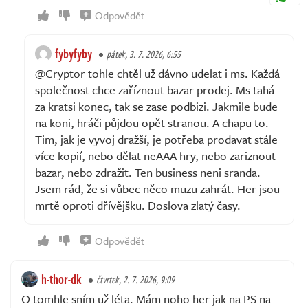
Odpovědět
fybyfyby
pátek, 3. 7. 2026, 6:55
@Cryptor tohle chtěl už dávno udelat i ms. Každá
společnost chce zaříznout bazar prodej. Ms tahá
za kratsi konec, tak se zase podbizi. Jakmile bude
na koni, hráči půjdou opět stranou. A chapu to.
Tim, jak je vyvoj dražší, je potřeba prodavat stále
více kopií, nebo dělat neAAA hry, nebo zariznout
bazar, nebo zdražit. Ten business neni sranda.
Jsem rád, že si vůbec něco muzu zahrát. Her jsou
mrtě oproti dřívějšku. Doslova zlatý časy.
Odpovědět
h-thor-dk
čtvrtek, 2. 7. 2026, 9:09
O tomhle sním už léta. Mám noho her jak na PS na