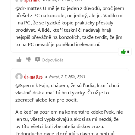
@dr-mattes U mě je to jeden z důvodů, proč jsem
přešel z PC na konzole, ne jediný, ale je. Vadilo mi
i na PC, že se fyzické kopie prakticky přestaly
prodávat. A lidé, kteří teskní či nadávají hrají
nejspíš převážně na konzolích, takže tvrdit, že jim
to na PC nevadí je poněkud irelevantní.
6
Odpovědět
dr-mattes
čtvrtek, 2. 7. 2026, 23:11
@Spermik Fajn, chápem, že sú ľudia, ktorí chcú
vlastniť disk a mať tú hru fyzicky. Či už je to
zberateľ alebo len pre pocit.
Ale keď sa pozriem na komentáre kdekoľvek, nie
len tu, všetci vyplakávajú a akosi sa mi nezdá, že
by títo všetci boli zberatelia diskov zrazu.
Jednoducho ovce ktoré idú s davom a hejtujú,