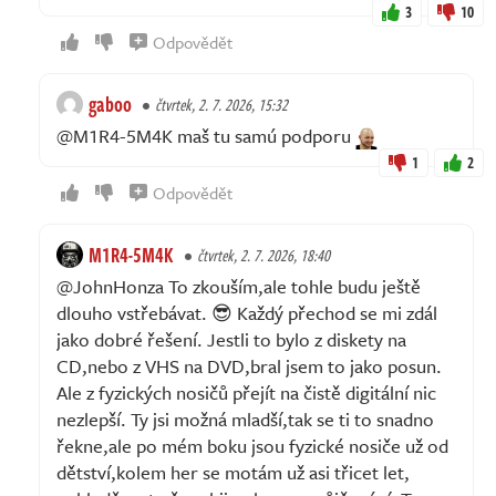
3
10
Odpovědět
gaboo
čtvrtek, 2. 7. 2026, 15:32
@M1R4-5M4K maš tu samú podporu
1
2
Odpovědět
M1R4-5M4K
čtvrtek, 2. 7. 2026, 18:40
@JohnHonza To zkouším,ale tohle budu ještě
dlouho vstřebávat. 😎 Každý přechod se mi zdál
jako dobré řešení. Jestli to bylo z diskety na
CD,nebo z VHS na DVD,bral jsem to jako posun.
Ale z fyzických nosičů přejít na čistě digitální nic
nezlepší. Ty jsi možná mladší,tak se ti to snadno
řekne,ale po mém boku jsou fyzické nosiče už od
dětství,kolem her se motám už asi třicet let,