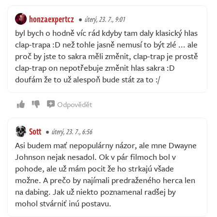
honzaexpertcz
úterý, 23. 7., 9:01
byl bych o hodně víc rád kdyby tam daly klasický hlas
clap-trapa :D než tohle jasně nemusí to být zlé ... ale
proč by jste to sakra měli změnit, clap-trap je prostě
clap-trap on nepotřebuje změnit hlas sakra :D
doufám že to už alespoň bude stát za to :/
Odpovědět
Sott
úterý, 23. 7., 6:56
Asi budem mať nepopulárny názor, ale mne Dwayne
Johnson nejak nesadol. Ok v pár filmoch bol v
pohode, ale už mám pocit že ho strkajú všade
možne. A prečo by najímali predraženého herca len
na dabing. Jak už niekto poznamenal radšej by
mohol stvárniť inú postavu.