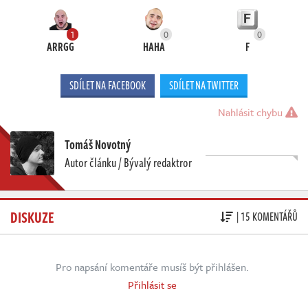
1
0
0
ARRGG
HAHA
F
SDÍLET NA FACEBOOK
SDÍLET NA TWITTER
Nahlásit chybu
Tomáš Novotný
Autor článku / Bývalý redaktror
DISKUZE
| 15 KOMENTÁŘŮ
Pro napsání komentáře musíš být přihlášen.
Přihlásit se