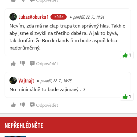
LukasVokurka1
INDIAN
pondělí, 22. 7., 19:24
Nevím, zda má na clap-trapa ten správný hlas. Takhle
aby jsme si zvykli na třetího dabéra. A jak to bývá,
tak doufám že Borderlands film bude aspoň lehce
nadprůměrný.
1
Odpovědět
Vajtnajt
pondělí, 22. 7., 16:28
No minimálně to bude zajímavý :D
1
Odpovědět
NEPŘEHLÉDNĚTE