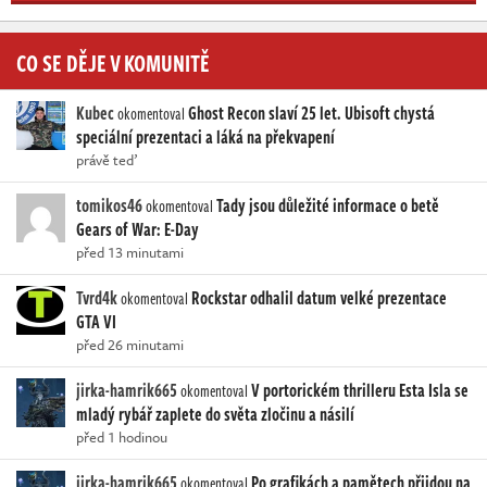
CO SE DĚJE V KOMUNITĚ
Kubec
Ghost Recon slaví 25 let. Ubisoft chystá
okomentoval
speciální prezentaci a láká na překvapení
právě teď
tomikos46
Tady jsou důležité informace o betě
okomentoval
Gears of War: E-Day
před 13 minutami
Tvrd4k
Rockstar odhalil datum velké prezentace
okomentoval
GTA VI
před 26 minutami
jirka-hamrik665
V portorickém thrilleru Esta Isla se
okomentoval
mladý rybář zaplete do světa zločinu a násilí
před 1 hodinou
jirka-hamrik665
Po grafikách a pamětech přijdou na
okomentoval