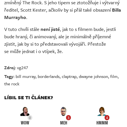
zmíněný The Rock. S jeho tipem se ztotožňuje i výtvarný
ředitel, Scott Kester, ačkoliv by si přál také obsazení
Billa
Murrayho
.
V tuto chvíli stále
není jisté
, jak to s filmem bude, jestli
bude hraný, či animovaný, ale je minimálně příjemné
zjistit, jak by si to představovali vývojáři. Přestože
se může jednat i o vtípek, že.
Zdroj:
vg247
Tagy:
bill murray
,
borderlands
,
claptrap
,
dwayne johnson
,
film
,
the rock
LÍBIL SE TI ČLÁNEK?
0
3
4
WOW
MEH
HMMM