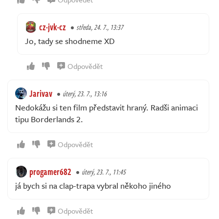
cz-jvk-cz
středa, 24. 7., 13:37
Jo, tady se shodneme XD
Odpovědět
Jarivav
úterý, 23. 7., 13:16
Nedokážu si ten film představit hraný. Radši animaci
tipu Borderlands 2.
Odpovědět
progamer682
úterý, 23. 7., 11:45
já bych si na clap-trapa vybral někoho jiného
Odpovědět