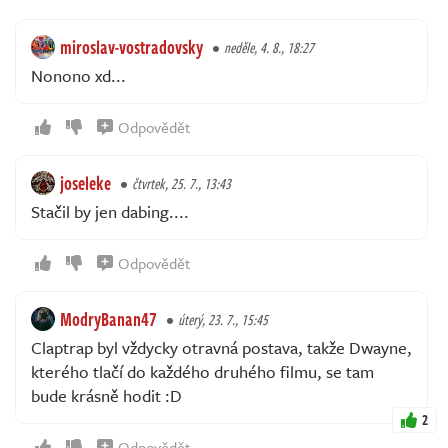
miroslav-vostradovsky
neděle, 4. 8., 18:27
Nonono xd...
Odpovědět
joseleke
čtvrtek, 25. 7., 13:43
Stačil by jen dabing....
Odpovědět
ModryBanan47
úterý, 23. 7., 15:45
Claptrap byl vždycky otravná postava, takže Dwayne,
kterého tlačí do každého druhého filmu, se tam
bude krásně hodit :D
2
Odpovědět