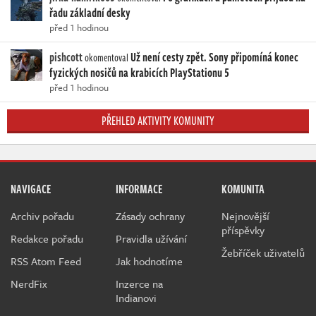
řadu základní desky
před 1 hodinou
pishcott
Už není cesty zpět. Sony připomíná konec
okomentoval
fyzických nosičů na krabicích PlayStationu 5
před 1 hodinou
PŘEHLED AKTIVITY KOMUNITY
NAVIGACE
INFORMACE
KOMUNITA
Archiv pořadu
Zásady ochrany
Nejnovější
příspěvky
Redakce pořadu
Pravidla užívání
Žebříček uživatelů
RSS Atom Feed
Jak hodnotíme
NerdFix
Inzerce na
Indianovi