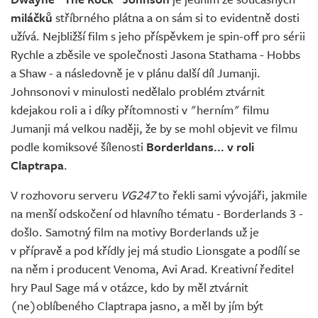
Živě
miláčků
stříbrného plátna a on sám si to evidentně dosti
užívá. Nejbližší film s jeho příspěvkem je spin-off pro sérii
Rychle a zběsile ve společnosti Jasona Stathama - Hobbs
a Shaw - a následovně je v plánu další díl Jumanji.
Johnsonovi v minulosti nedělalo problém ztvárnit
kdejakou roli a i díky přítomnosti v "herním" filmu
Jumanji má velkou naději, že by se mohl objevit ve filmu
podle komiksové šílenosti
Borderldans... v roli
Claptrapa
.
V rozhovoru serveru
VG247
to řekli sami vývojáři, jakmile
na menší odskočení od hlavního tématu - Borderlands 3 -
došlo. Samotný film na motivy Borderlands už je
v přípravě a pod křídly jej má studio Lionsgate a podílí se
na něm i producent Venoma, Avi Arad. Kreativní ředitel
hry Paul Sage má v otázce, kdo by měl ztvárnit
(ne)oblíbeného Claptrapa jasno, a měl by jím být