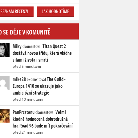
SEZNAM RECENZÍ
JAK HODNOTÍME
O SE DĚJE V KOMUNITĚ
Miky
Titan Quest 2
okomentoval
dostává novou třídu, která vládne
silami života i smrti
před 5 minutami
mike28
The Guild -
okomentoval
Europa 1410 se ukazuje jako
ambiciózní strategie
před 10 minutami
PanPrcstenu
Velmi
okomentoval
kladně hodnocená dobrodružná
hra Road 96 bude mít pokračování
před 21 minutami