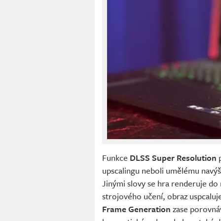
Funkce
DLSS Super Resolution
p
upscalingu neboli umělému navýšen
Jinými slovy se hra renderuje do 
strojového učení, obraz uspcaluj
Frame Generation
zase porovnáv