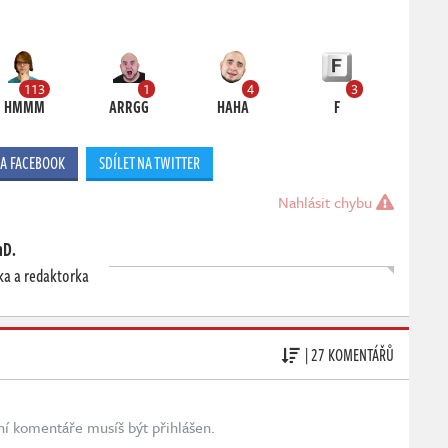
113
1
4
3
HMMM
ARRGG
HAHA
F
NA FACEBOOK
SDÍLET NA TWITTER
Nahlásit chybu
hD.
ka a redaktorka
| 27 KOMENTÁŘŮ
ní komentáře musíš být přihlášen.