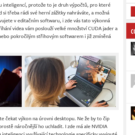
 inteligencí, protože to je druh výpočtů, pro které
d si třeba rádi své herní zážitky nahráváte, a možná
jete v editačním softwaru, i zde vás tato výkonná
tříhání videa vám poslouží velké množství CUDA jader a
C
nebo pokročilým střihovým softwarem i již zmíněná
e čekat výkon na úrovni desktopu. Ne že by to čip
 prostě náročnější ho uchladit. I zde má ale NVIDIA
inteligenci využívající technologie specificky vyvinuté