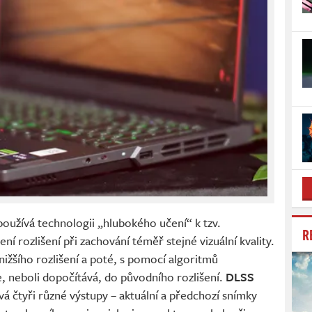
oužívá technologii „hlubokého učení“ k tzv.
R
í rozlišení při zachování téměř stejné vizuální kvality.
nižšího rozlišení a poté, s pomocí algoritmů
e, neboli dopočítává, do původního rozlišení.
DLSS
á čtyři různé výstupy – aktuální a předchozí snímky