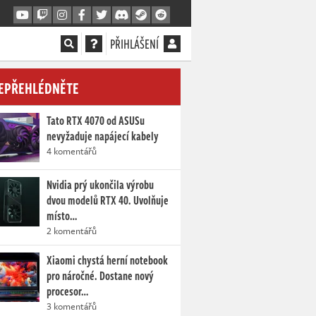
PŘIHLÁŠENÍ
EPŘEHLÉDNĚTE
Tato RTX 4070 od ASUSu
nevyžaduje napájecí kabely
4 komentářů
Nvidia prý ukončila výrobu
dvou modelů RTX 40. Uvolňuje
místo…
2 komentářů
Xiaomi chystá herní notebook
pro náročné. Dostane nový
procesor…
3 komentářů