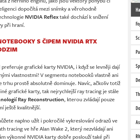
ata z herního enginu, jako jsou vektory pohybu či
teligenci dopočítá mezi snímky a věrohodně
Ha
technologie
NVIDIA Reflex
také dochází k snížení
Fo
y při hraní.
Sc
NOTEBOOKY S ČIPEM NVIDIA RTX
ODZIM
Pa
Sp
d preferuje grafické karty NVIDIA, i když se levněji dají
lnými vlastnostmi? V segmentu notebooků vlastně ani
De
trhu prostě absolutně dominuje. Navíc, ačkoliv totiž
iné grafické karty, tak nejrychlejší ray tracing je stále
Th
hnologií Ray Reconstruction
, kterou zvládají pouze
 ještě kvalitnější.
Do
můžete naplno užít i pokročilé vykreslování odrazů ve
As
h tracing ve hře Alan Wake 2, který nezvládají ani
Rh
 vám výkonné NVIDIA karty dobře poslouží také při