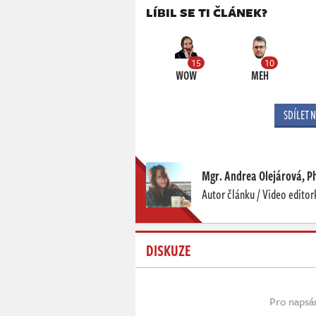
LÍBIL SE TI ČLÁNEK?
15
10
WOW
MEH
SDÍLET 
Mgr. Andrea Olejárová, P
Autor článku / Video editor
DISKUZE
Pro napsá