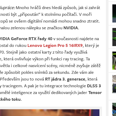
olupráce:
Mnoho hráčů dnes hledá způsob, jak si zahrát
tnosti být „připoután“ k stolnímu počítači. V moři
topů se ovšem digitální nomádi mohou snadno ztratit.
 malou zelenou nálepku se značkou
NVIDIA
.
IDIA GeForce RTX řady 40
v současnosti najdete na
dostal do rukou
Lenovo Legion Pro 5 16IRX9
, který je
 Stejně jako ostatní karty z této řady využívá
 která ovlivňuje výkon při funkci ray tracing. Ta
světla i celkové nasvícení scény, nicméně zvyšuje zátěž
že způsobit pokles snímků za sekundu. Zde vám ale
Především jsou to nová
RT jádra 3. generace
, která
ray tracingem. A pak je tu integrace technologie
DLSS 3
mělé inteligence za využití dedikovaných jader
Tensor
ického toku
.