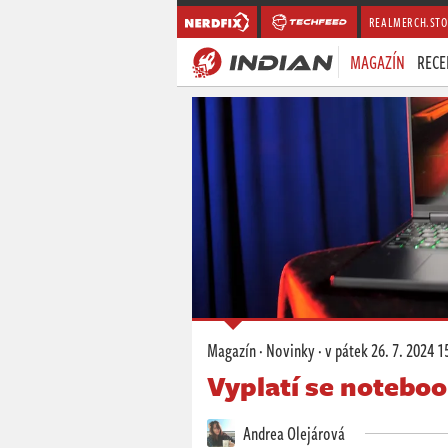
REALMERCH.STO
MAGAZÍN
RECE
Magazín
·
Novinky
·
v pátek
26. 7. 2024 1
Vyplatí se notebo
Andrea Olejárová