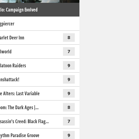
lo: Campaign Evolved
gpiercer
arlet Deer Inn
8
lworld
7
latoon Raiders
9
nshattack!
9
e Alters: Last Variable
9
om: The Dark Ages |…
8
sassin’s Creed: Black Flag…
7
ythm Paradise Groove
9