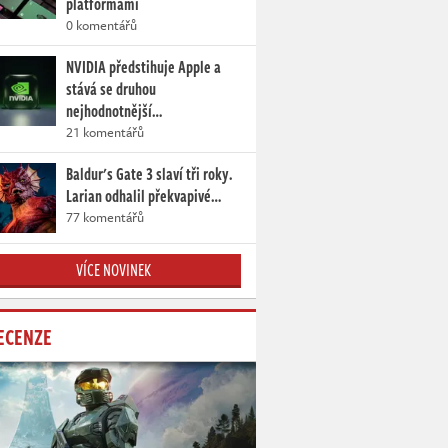
platformami
0 komentářů
NVIDIA předstihuje Apple a
stává se druhou
nejhodnotnější…
21 komentářů
Baldur's Gate 3 slaví tři roky.
Larian odhalil překvapivé…
77 komentářů
VÍCE NOVINEK
ECENZE