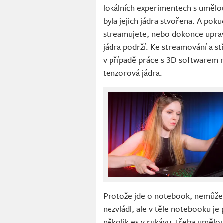
lokálních experimentech s umělou
byla jejich jádra stvořena. A poku
streamujete, nebo dokonce upravu
jádra podrží. Ke streamování a s
v případě práce s 3D softwarem 
tenzorová jádra.
Protože jde o notebook, nemůžet
nezvládl, ale v těle notebooku je
několik es v rukávu, třeba umělou 