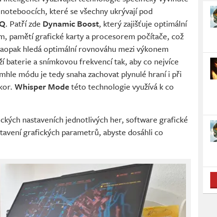
v noteboocích, které se všechny ukrývají pod
-Q
. Patří zde
Dynamic Boost
, který zajišťuje optimální
, pamětí grafické karty a procesorem počítače, což
aopak hledá optimální rovnováhu mezi výkonem
í baterie a snímkovou frekvencí tak, aby co nejvíce
omhle módu je tedy snaha zachovat plynulé hraní i při
úkor.
Whisper Mode
této technologie využívá k co
ckých nastaveních jednotlivých her, software grafické
tavení grafických parametrů, abyste dosáhli co