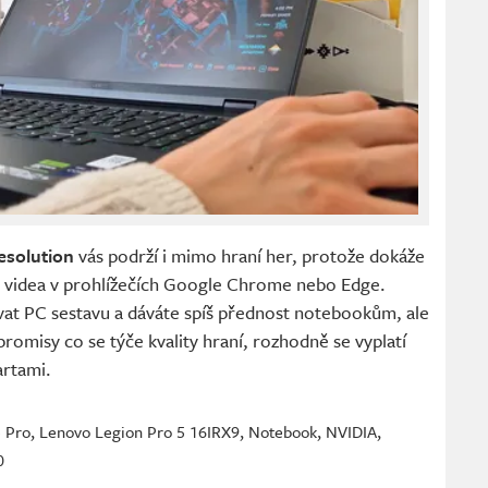
esolution
vás podrží i mimo hraní her, protože dokáže
vá videa v prohlížečích Google Chrome nebo Edge.
vat PC sestavu a dáváte spíš přednost notebookům, ale
romisy co se týče kvality hraní, rozhodně se vyplatí
artami.
 Pro
,
Lenovo Legion Pro 5 16IRX9
,
Notebook
,
NVIDIA
,
0