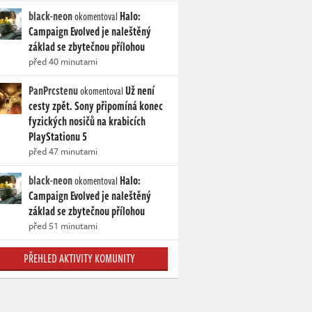
black-neon
Halo:
okomentoval
Campaign Evolved je naleštěný
základ se zbytečnou přílohou
před 40 minutami
PanPrcstenu
Už není
okomentoval
cesty zpět. Sony připomíná konec
fyzických nosičů na krabicích
PlayStationu 5
před 47 minutami
black-neon
Halo:
okomentoval
Campaign Evolved je naleštěný
základ se zbytečnou přílohou
před 51 minutami
PŘEHLED AKTIVITY KOMUNITY