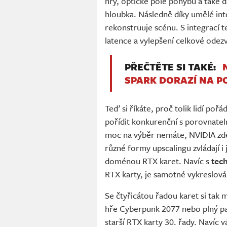
hry, optické pole pohybu a také d
hloubka. Následně díky umělé in
rekonstruuje scénu. S integrací 
latence a vylepšení celkové odezv
PŘEČTĚTE SI TAKÉ:
SPARK DORAZÍ NA P
Teď si říkáte, proč tolik lidí pořá
pořídit konkurenční s porovnate
moc na výběr nemáte, NVIDIA zde 
různé formy upscalingu zvládají i j
doménou RTX karet. Navíc s
tec
RTX karty, je samotné vykreslování
Se čtyřicátou řadou karet si tak 
hře Cyberpunk 2077 nebo plný pat
starší RTX karty 30. řady. Navíc