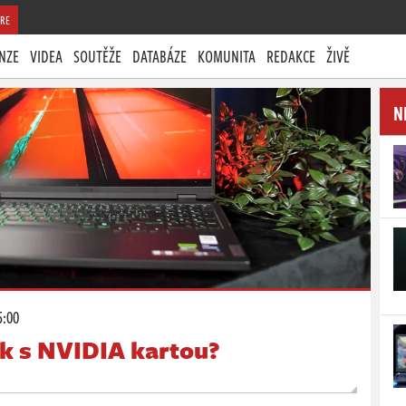
RE
NZE
VIDEA
SOUTĚŽE
DATABÁZE
KOMUNITA
REDAKCE
ŽIVĚ
N
5:00
ok s NVIDIA kartou?