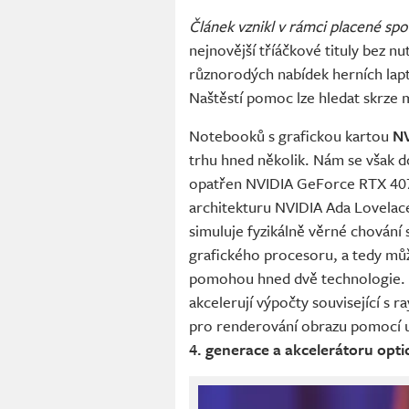
Článek vznikl v rámci placené sp
nejnovější tříáčkové tituly bez nu
různorodých nabídek herních lap
Naštěstí pomoc lze hledat skrze
Notebooků s grafickou kartou
NV
trhu hned několik. Nám se však 
opatřen NVIDIA GeForce RTX 4070.
architekturu NVIDIA Ada Lovelace,
simuluje fyzikálně věrné chování 
grafického procesoru, a tedy mů
pomohou hned dvě technologie. 
akcelerují výpočty související s 
pro renderování obrazu pomocí u
4. generace a akcelerátoru opt