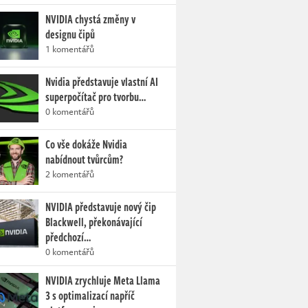
NVIDIA chystá změny v
designu čipů
1 komentářů
Nvidia představuje vlastní AI
superpočítač pro tvorbu…
0 komentářů
Co vše dokáže Nvidia
nabídnout tvůrcům?
2 komentářů
NVIDIA představuje nový čip
Blackwell, překonávající
předchozí…
0 komentářů
NVIDIA zrychluje Meta Llama
3 s optimalizací napříč