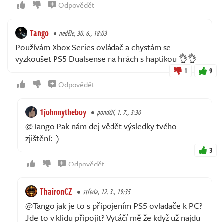
Odpovědět
Tango
neděle, 30. 6., 18:03
Používám Xbox Series ovládač a chystám se
vyzkoušet PS5 Dualsense na hrách s haptikou 👌👌
1
9
Odpovědět
1johnnytheboy
pondělí, 1. 7., 3:30
@Tango Pak nám dej vědět výsledky tvého
zjištění:-)
3
Odpovědět
ThaironCZ
středa, 12. 3., 19:35
@Tango jak je to s připojením PS5 ovladače k PC?
Jde to v klidu připojit? Vytáčí mě že když už najdu