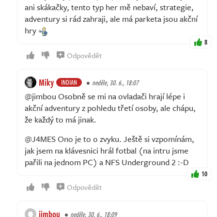
ani skákačky, tento typ her mě nebaví, strategie,
adventury si rád zahraji, ale má parketa jsou akční
hry
8
Odpovědět
Miky
INDIAN
neděle, 30. 6., 18:07
@jimbou Osobně se mi na ovladači hrají lépe i
akční adventury z pohledu třetí osoby, ale chápu,
že každý to má jinak.
@J4MES Ono je to o zvyku. Ještě si vzpomínám,
jak jsem na klávesnici hrál fotbal (na intru jsme
pařili na jednom PC) a NFS Underground 2 :-D
10
Odpovědět
jimbou
neděle, 30. 6., 18:09