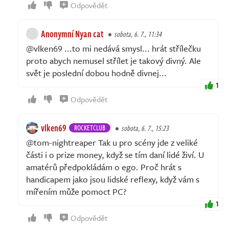
Odpovědět
Anonymní Nyan cat
sobota, 6. 7., 11:34
@vlken69 ...to mi nedává smysl... hrát střílečku
proto abych nemusel střílet je takový divný. Ale
svět je poslední dobou hodně divnej...
1
Odpovědět
vlken69
ROCKETCLUB
sobota, 6. 7., 15:23
@tom-nightreaper Tak u pro scény jde z veliké
části i o prize money, když se tím daní lidé živí. U
amatérů předpokládám o ego. Proč hrát s
handicapem jako jsou lidské reflexy, když vám s
mířením může pomoct PC?
1
Odpovědět