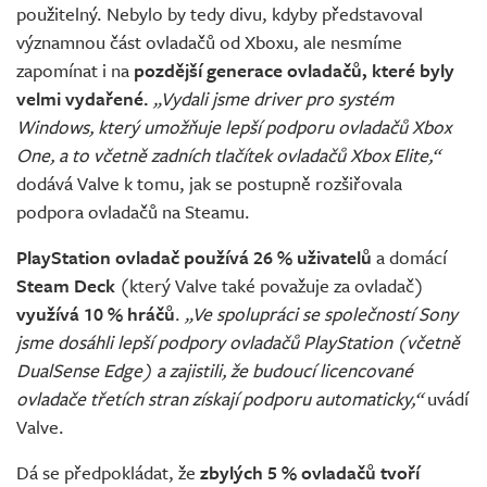
použitelný. Nebylo by tedy divu, kdyby představoval
významnou část ovladačů od Xboxu, ale nesmíme
zapomínat i na
pozdější generace ovladačů, které byly
velmi vydařené.
„Vydali jsme driver pro systém
Windows, který umožňuje lepší podporu ovladačů Xbox
One, a to včetně zadních tlačítek ovladačů Xbox Elite,“
dodává Valve k tomu, jak se postupně rozšiřovala
podpora ovladačů na Steamu.
PlayStation ovladač používá 26 % uživatelů
a domácí
Steam Deck
(který Valve také považuje za ovladač)
využívá 10 % hráčů
.
„Ve spolupráci se společností Sony
jsme dosáhli lepší podpory ovladačů PlayStation (včetně
DualSense Edge) a zajistili, že budoucí licencované
ovladače třetích stran získají podporu automaticky,“
uvádí
Valve.
Dá se předpokládat, že
zbylých 5 % ovladačů tvoří