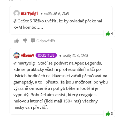
martyolg1
neděle, 30. 6., 21:06
@GeSto5 Těžko uvěřit, že by ovladač překonal
K+M kombo.....
4
Odpovědět
vlken69
ROCKETCLUB
neděle, 30. 6., 22:06
@martyolg1 Stačí se podívat na Apex Legends,
kde se prakticky všichni profesionální hráči po
tisících hodinách na klávesnici začali přeučovat na
gamepady, a to i přesto, že jsou možnosti pohybu
výrazně omezené a i pohyb během lootění je
vypnutý. Bohužel aim-assist, který reaguje s
nulovou latencí (lidé mají 150+ ms) všechny
misky vah převáží.
3