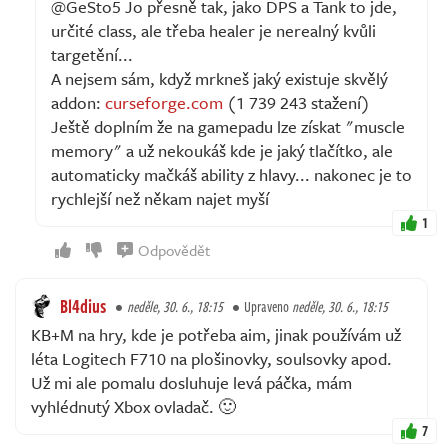
@GeSto5 Jo přesně tak, jako DPS a Tank to jde,
určité class, ale třeba healer je nerealný kvůli
targetění...
A nejsem sám, když mrkneš jaký existuje skvělý
addon:
curseforge.com
(1 739 243 stažení)
Ještě doplním že na gamepadu lze získat "muscle
memory" a už nekoukáš kde je jaký tlačítko, ale
automaticky mačkáš ability z hlavy... nakonec je to
rychlejší než někam najet myší
1
Odpovědět
Bl4dius
neděle, 30. 6., 18:15
Upraveno
neděle, 30. 6., 18:15
KB+M na hry, kde je potřeba aim, jinak používám už
léta Logitech F710 na plošinovky, soulsovky apod.
Už mi ale pomalu dosluhuje levá páčka, mám
vyhlédnutý Xbox ovladač. 🙂
7