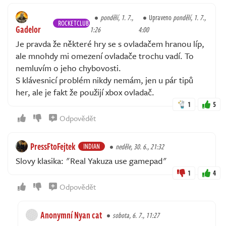
pondělí, 1. 7.,
Upraveno
pondělí, 1. 7.,
ROCKETCLUB
Gadelor
1:26
4:00
Je pravda že některé hry se s ovladačem hranou líp,
ale mnohdy mi omezení ovladače trochu vadí. To
nemluvím o jeho chybovosti.
S klávesnicí problém nikdy nemám, jen u pár tipů
her, ale je fakt že použijí xbox ovladač.
1
5
Odpovědět
PressFtoFejtek
INDIAN
neděle, 30. 6., 21:32
Slovy klasika: "Real Yakuza use gamepad"
1
4
Odpovědět
Anonymní Nyan cat
sobota, 6. 7., 11:27