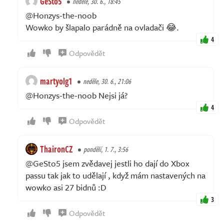
GeSto5
neděle, 30. 6., 18:45
@Honzys-the-noob
Wowko by šlapalo parádně na ovladači 😂.
4
Odpovědět
martyolg1
neděle, 30. 6., 21:06
@Honzys-the-noob Nejsi já?
4
Odpovědět
ThaironCZ
pondělí, 1. 7., 3:56
@GeSto5 jsem zvědavej jestli ho dají do Xbox
passu tak jak to udělají , když mám nastavených na
wowko asi 27 bidnů :D
3
Odpovědět