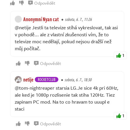
Odpovědět
Anonymní Nyan cat
sobota, 6. 7., 11:26
@netije Jestli ta televize stíhá vykreslovat, tak asi
v pohodě... ale z vlastní zkušenosti vím, že to
televize moc nedělají, pokud nejsou dražší než
můj počítač.
1
Odpovědět
netije
ROCKETCLUB
sobota, 6. 7., 18:30
@tom-nightreaper starsia LG.Je sice 4k pri 60Hz,
ale ked je 1080p rozlisenie tak stiha 120Hz. Tiez
zapinam PC mod. Na to co hravam to uuupl e
staci
1
Odpovědět