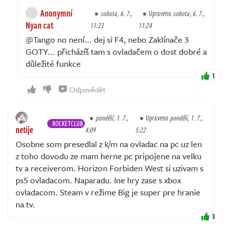
Anonymní
sobota, 6. 7.,
Upraveno
sobota, 6. 7.,
Nyan cat
11:23
11:24
@Tango no není... dej si F4, nebo Zaklínače 3
GOTY... přicházíš tam s ovladačem o dost dobré a
důležité funkce
1
Odpovědět
pondělí, 1. 7.,
Upraveno
pondělí, 1. 7.,
ROCKETCLUB
netije
4:09
5:22
Osobne som presedlal z k/m na ovladac na pc uz len
z toho dovodu ze mam herne pc pripojene na velku
tv a receiverom. Horizon Forbiden West si uzivam s
ps5 ovladacom. Naparadu. Ine hry zase s xbox
ovladacom. Steam v režime Big je super pre hranie
na tv.
3