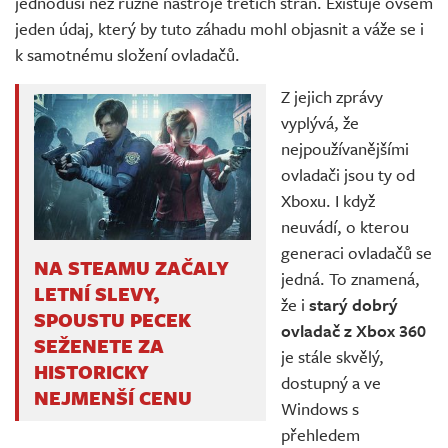
jednoduší než různé nástroje třetích stran. Existuje ovšem
jeden údaj, který by tuto záhadu mohl objasnit a váže se i
k samotnému složení ovladačů.
Z jejich zprávy
vyplývá, že
nejpoužívanějšími
ovladači jsou ty od
Xboxu. I když
neuvádí, o kterou
generaci ovladačů se
NA STEAMU ZAČALY
jedná. To znamená,
LETNÍ SLEVY,
že i
starý dobrý
SPOUSTU PECEK
ovladač z Xbox 360
SEŽENETE ZA
je stále skvělý,
HISTORICKY
dostupný a ve
NEJMENŠÍ CENU
Windows s
přehledem