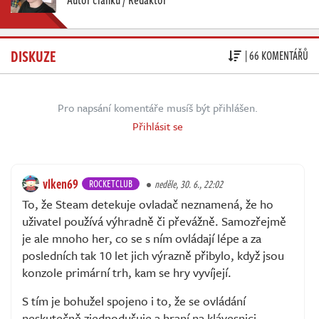
DISKUZE
| 66 KOMENTÁŘŮ
Pro napsání komentáře musíš být přihlášen.
Přihlásit se
vlken69
ROCKETCLUB
neděle, 30. 6., 22:02
To, že Steam detekuje ovladač neznamená, že ho
uživatel používá výhradně či převážně. Samozřejmě
je ale mnoho her, co se s ním ovládají lépe a za
posledních tak 10 let jich výrazně přibylo, když jsou
konzole primární trh, kam se hry vyvíjejí.
S tím je bohužel spojeno i to, že se ovládání
neskutečně zjednodušuje a hraní na klávesnici