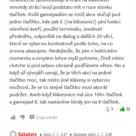
mnohdy ztrácí svojí podstatu mít v ruce stovku
tlačítek. Kvůli gamepadům se totiž akce slučují pod
jedno tlačítko, kde pak E (na klávesnici) plní funkci
otevření dveří, použití terminálu, zvednutí
předmětu, odpovědi na dialog a dalších 20 věcí,
které se vyberou kontextově podle toho, na co
zrovna ukazujete. Nedejbože, že jste v hektickém
momentu a omylem lehce myší pohnete, čímž místo
clutche si pod sebou obrazně podříznete větev. No a
když už vývojáři uznají, že je těch akcí na jediné
tlačítko moc, tak místo jiné klávesy si vyberou
možnost, že se to stejné tlačítko musí akorát
podržet. Aneb když klávesnice má sice 100+ tlačítek
a gamepad 8, tak nastavíme bindy jen na 8 tlačítek.
1
12
Odpovědět
Dahakere
úterý, 2. 7., 5:37
Upraveno
úterý, 2. 7., 5:38