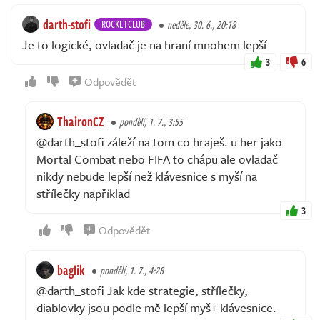
darth-stofi
ROCKETCLUB
neděle, 30. 6., 20:18
Je to logické, ovladač je na hraní mnohem lepší
3
6
Odpovědět
ThaironCZ
pondělí, 1. 7., 3:55
@darth_stofi záleží na tom co hraješ. u her jako
Mortal Combat nebo FIFA to chápu ale ovladač
nikdy nebude lepší než klávesnice s myší na
střílečky například
3
Odpovědět
baglik
pondělí, 1. 7., 4:28
@darth_stofi Jak kde strategie, střílečky,
diablovky jsou podle mě lepší myš+ klávesnice.