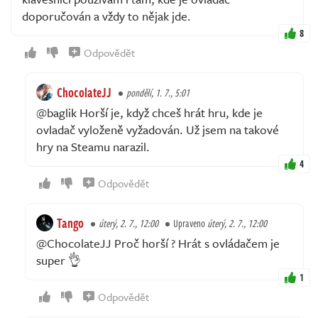
doporučován a vždy to nějak jde.
8
Odpovědět
ChocolateJJ
pondělí, 1. 7., 5:01
@baglik Horší je, když chceš hrát hru, kde je
ovladač vyloženě vyžadován. Už jsem na takové
hry na Steamu narazil.
4
Odpovědět
Tango
úterý, 2. 7., 12:00
Upraveno
úterý, 2. 7., 12:00
@ChocolateJJ Proč horší ? Hrát s ovládačem je
super 👌
1
Odpovědět