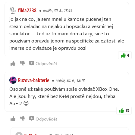
filda2238
neděle, 30. 6., 18:43
jo jak na co, ja sem mnel u kamose pucenej ten
steam ovladac na nejakou hopsacku a vesmirnej
simulator ... ted uz to mam doma taky, sice to
pouzivam opravdu jenom na specificke zalezitosti ale
imerse od ovladace je opravdu bozi
4
Odpovědět
Ruzova-bakterie
neděle, 30. 6., 18:18
Osobně už také používám spíše ovladač XBox One.
Ale jsou hry, které bez K+M prostě nejdou, třeba
AoE 2 😊
13
Odpovědět