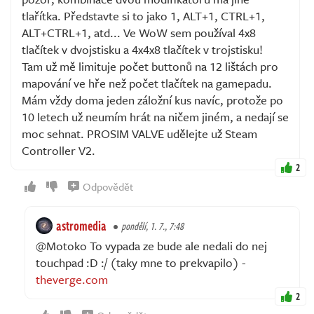
tlařítka. Představte si to jako 1, ALT+1, CTRL+1,
ALT+CTRL+1, atd... Ve WoW sem používal 4x8
tlačítek v dvojstisku a 4x4x8 tlačítek v trojstisku!
Tam už mě limituje počet buttonů na 12 lištách pro
mapování ve hře než počet tlačítek na gamepadu.
Mám vždy doma jeden záložní kus navíc, protože po
10 letech už neumím hrát na ničem jiném, a nedají se
moc sehnat. PROSIM VALVE udělejte už Steam
Controller V2.
2
Odpovědět
astromedia
pondělí, 1. 7., 7:48
@Motoko To vypada ze bude ale nedali do nej
touchpad :D :/ (taky mne to prekvapilo) -
theverge.com
2