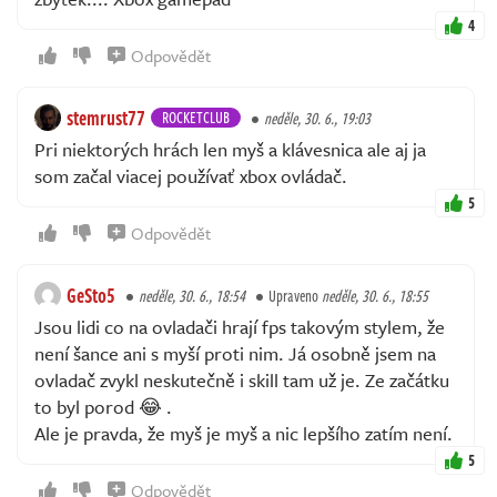
4
Odpovědět
stemrust77
ROCKETCLUB
neděle, 30. 6., 19:03
Pri niektorých hrách len myš a klávesnica ale aj ja
som začal viacej používať xbox ovládač.
5
Odpovědět
GeSto5
neděle, 30. 6., 18:54
Upraveno
neděle, 30. 6., 18:55
Jsou lidi co na ovladači hrají fps takovým stylem, že
není šance ani s myší proti nim. Já osobně jsem na
ovladač zvykl neskutečně i skill tam už je. Ze začátku
to byl porod 😂 .
Ale je pravda, že myš je myš a nic lepšího zatím není.
5
Odpovědět