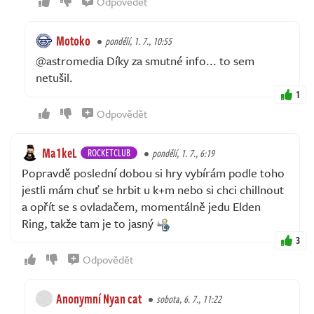
Odpovědět
Motoko
pondělí, 1. 7., 10:55
@astromedia Díky za smutné info... to sem
netušil.
1
Odpovědět
Ma1keL
ROCKETCLUB
pondělí, 1. 7., 6:19
Popravdě poslední dobou si hry vybírám podle toho
jestli mám chuť se hrbit u k+m nebo si chci chillnout
a opřít se s ovladačem, momentálně jedu Elden
Ring, takže tam je to jasný
3
Odpovědět
Anonymní Nyan cat
sobota, 6. 7., 11:22