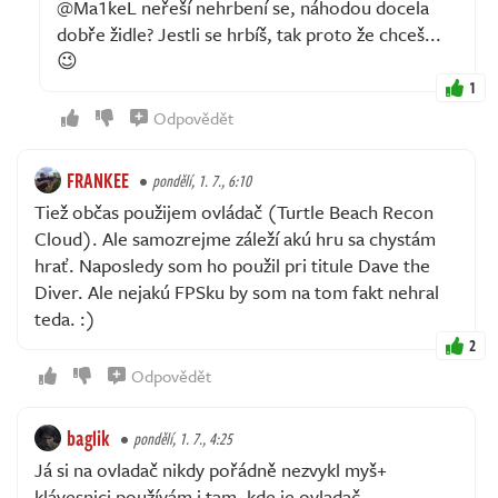
@Ma1keL neřeší nehrbení se, náhodou docela
dobře židle? Jestli se hrbíš, tak proto že chceš...
😉
1
Odpovědět
FRANKEE
pondělí, 1. 7., 6:10
Tiež občas použijem ovládač (Turtle Beach Recon
Cloud). Ale samozrejme záleží akú hru sa chystám
hrať. Naposledy som ho použil pri titule Dave the
Diver. Ale nejakú FPSku by som na tom fakt nehral
teda. :)
2
Odpovědět
baglik
pondělí, 1. 7., 4:25
Já si na ovladač nikdy pořádně nezvykl myš+
klávesnici používám i tam, kde je ovladač