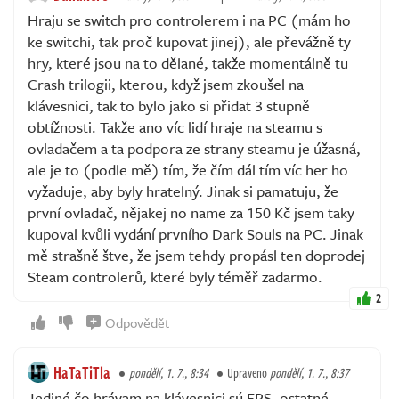
Hraju se switch pro controlerem i na PC (mám ho
ke switchi, tak proč kupovat jinej), ale převážně ty
hry, které jsou na to dělané, takže momentálně tu
Crash trilogii, kterou, když jsem zkoušel na
klávesnici, tak to bylo jako si přidat 3 stupně
obtížnosti. Takže ano víc lidí hraje na steamu s
ovladačem a ta podpora ze strany steamu je úžasná,
ale je to (podle mě) tím, že čím dál tím víc her ho
vyžaduje, aby byly hratelný. Jinak si pamatuju, že
první ovladač, nějakej no name za 150 Kč jsem taky
kupoval kvůli vydání prvního Dark Souls na PC. Jinak
mě strašně štve, že jsem tehdy propásl ten doprodej
Steam controlerů, které byly téměř zadarmo.
2
Odpovědět
HaTaTiTla
pondělí, 1. 7., 8:34
Upraveno
pondělí, 1. 7., 8:37
Jediné čo hrávam na klávesnici sú FPS, ostatné