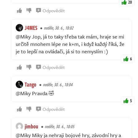
20
Odpovědět
J4MES
neděle, 30. 6., 18:02
@Miky Jop, já to taky třeba tak mám, hraje se mi
určitě mnohem lépe ne k+m, i když každý říká, že
je to lepší na ovládači, já si to nemyslím :)
6
Odpovědět
Tango
neděle, 30. 6., 18:04
@Miky Pravda 🤣
5
Odpovědět
jimbou
neděle, 30. 6., 18:05
@Miky Miky ja nehraji bojové hry, závodní hry a