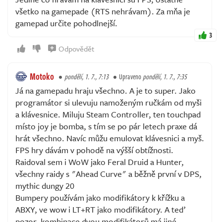
všetko na gamepade (RTS nehrávam). Za mňa je
gamepad určite pohodlnejší.
3
Odpovědět
Motoko
pondělí, 1. 7., 7:13
Upraveno
pondělí, 1. 7., 7:35
Já na gamepadu hraju všechno. A je to super. Jako
programátor si ulevuju namoženým ručkám od myši
a klávesnice. Miluju Steam Controller, ten touchpad
místo joy je bomba, s tím se po pár letech praxe dá
hrát všechno. Navíc můžu emulovat klávesnici a myš.
FPS hry dávám v pohodě na výšší obtížnosti.
Raidoval sem i WoW jako Feral Druid a Hunter,
všechny raidy s "Ahead Curve" a běžně první v DPS,
mythic dungy 20
Bumpery používám jako modifikátory k křížku a
ABXY, ve wow i LT+RT jako modifikátory. A teď
pozor, kombinace dvou modifikátorů má jiné