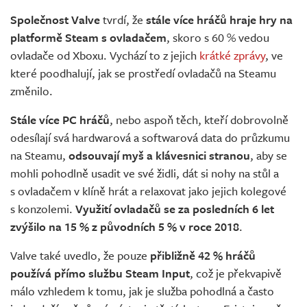
Živě
Společnost Valve
tvrdí, že
stále více hráčů hraje hry na
platformě Steam s ovladačem
, skoro s 60 % vedou
ovladače od Xboxu. Vychází to z jejich
krátké zprávy
, ve
které poodhalují, jak se prostředí ovladačů na Steamu
změnilo.
Stále více PC hráčů
, nebo aspoň těch, kteří dobrovolně
odesílají svá hardwarová a softwarová data do průzkumu
na Steamu,
odsouvají myš a klávesnici stranou
, aby se
mohli pohodlně usadit ve své židli, dát si nohy na stůl a
s ovladačem v klíně hrát a relaxovat jako jejich kolegové
s konzolemi.
Využití ovladačů se za
posledních 6 let
zvýšilo na 15 % z původních 5 % v roce 2018
.
Valve také uvedlo, že pouze
přibližně 42 % hráčů
používá přímo službu Steam Input
, což je překvapivě
málo vzhledem k tomu, jak je služba pohodlná a často