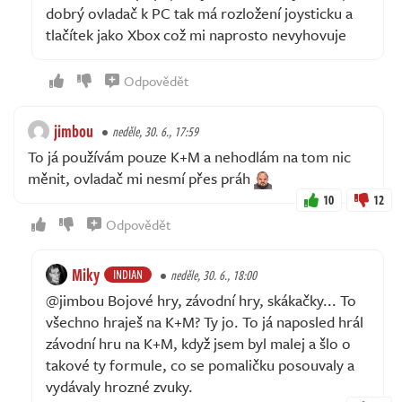
dobrý ovladač k PC tak má rozložení joysticku a
tlačítek jako Xbox což mi naprosto nevyhovuje
Odpovědět
jimbou
neděle, 30. 6., 17:59
To já používám pouze K+M a nehodlám na tom nic
měnit, ovladač mi nesmí přes práh
10
12
Odpovědět
Miky
INDIAN
neděle, 30. 6., 18:00
@jimbou Bojové hry, závodní hry, skákačky... To
všechno hraješ na K+M? Ty jo. To já naposled hrál
závodní hru na K+M, když jsem byl malej a šlo o
takové ty formule, co se pomaličku posouvaly a
vydávaly hrozné zvuky.