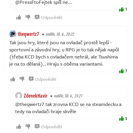
@PressFtoFejtek spíš ne...
1
Odpovědět
theqwertz7
neděle, 30. 6., 20:22
Tak jsou hry, které jsou na ovladač prostě lepší -
sportovní a závodní hry, u RPG je to tak nějak napůl
(třeba KCD bych s ovladačem nehrál, ale Tsushima
je na to dělaná).. Hraju s oběma variantami.
7
Odpovědět
ZdenekHavir
neděle, 30. 6., 23:21
@theqwertz7 tak zrovna KCD se na steamdecku a
tedy na ovladači hraje skvěle
5
Odpovědět