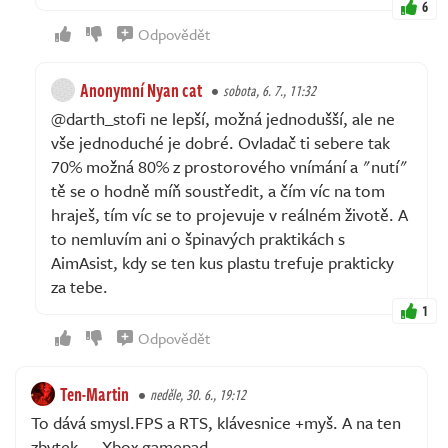
6
Odpovědět
Anonymní Nyan cat
sobota, 6. 7., 11:32
@darth_stofi ne lepší, možná jednodušší, ale ne
vše jednoduché je dobré. Ovladač ti sebere tak
70% možná 80% z prostorového vnímání a "nutí"
tě se o hodně míň soustředit, a čím víc na tom
hraješ, tím víc se to projevuje v reálném životě. A
to nemluvím ani o špinavých praktikách s
AimAsist, kdy se ten kus plastu trefuje prakticky
za tebe.
1
Odpovědět
Ten-Martin
neděle, 30. 6., 19:12
To dává smysl.FPS a RTS, klávesnice +myš. A na ten
zbytek.... Xbox gamepad