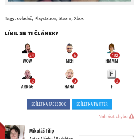
Tagy:
ovladač
,
Playstation
,
Steam
,
Xbox
LÍBIL SE TI ČLÁNEK?
24
5
132
WOW
MEH
HMMM
2
3
2
ARRGG
HAHA
F
SDÍLET NA FACEBOOK
SDÍLET NA TWITTER
Nahlásit chybu
Mikuláš Filip
Autor článku / Redaktor