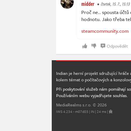
midder
čtvrtek, 15. 7., 15:13
Proč ne.. spousta účtů
hodnotu. Jako třeba teh
steamcommunity.com
Odpovědět
Indian je herní projekt sdružující hráče
kolem témat o počítačových a konzolov
Při poskytování služeb nám pomáhají so
Používáním webu vyjadřujete souhlas.
MediaRealms s.r.o.
© 2026
IWS 4.234 - m07d03 | IN | 24 ms |