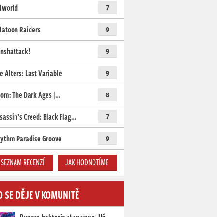
lworld
7
latoon Raiders
9
nshattack!
9
e Alters: Last Variable
9
om: The Dark Ages |…
8
sassin’s Creed: Black Flag…
7
ythm Paradise Groove
9
SEZNAM RECENZÍ
JAK HODNOTÍME
O SE DĚJE V KOMUNITĚ