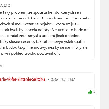
 7., 22:01
 taky problem, ze spousta her do kterych se i
z je treba za 10-20 let uz irelevantni ... jsou nake
dybych si mel ukazat na nejakou, ktera uz je tu
tu tak bych byl docela nejisty. Ale urcite to bude mit
a cimdal vetsi smysl a ac jsem jinak ohledne
ticky slusne receno, tak tohle nevymysleli spatne
m budou taky jine motivy, nez by se nam libily ale
 prvni pohled trochu pozitivniho).
ět
rio-4k-for-Nintendo-Switch-2
čtvrtek, 15. 7., 15:37
3