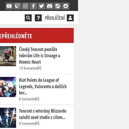
PŘIHLÁŠENÍ
EPŘEHLÉDNĚTE
Čínský Tencent pomůže
tvůrcům Life is Strange a
Atomic Heart
13 komentářů
Riot Points do League of
Legends, Valorantu a dalších
her…
0 komentářů
Tencent s veterány Blizzardu
založil nové studio s cílem…
8 komentářů