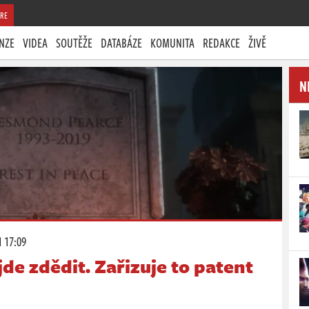
RE
NZE
VIDEA
SOUTĚŽE
DATABÁZE
KOMUNITA
REDAKCE
ŽIVĚ
N
1 17:09
de zdědit. Zařizuje to patent