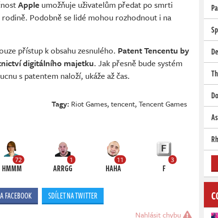
čnost
Apple
umožňuje uživatelům předat po smrti
Pa
či rodině. Podobně se lidé mohou rozhodnout i na
Sp
ouze přístup k obsahu zesnulého.
Patent Tencentu by
De
ictví digitálního majetku
. Jak přesně bude systém
Th
ucnu s patentem naloží, ukáže až čas.
Do
Tagy:
Riot Games
,
tencent
,
Tencent Games
As
Rh
72
1
11
3
HMMM
ARRGG
HAHA
F
C
NA FACEBOOK
SDÍLET NA TWITTER
Nahlásit chybu