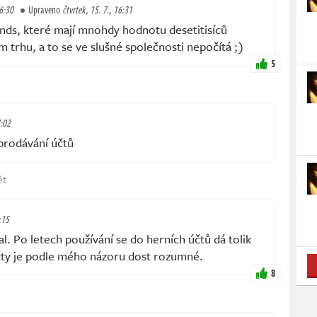
16:30
Upraveno
čtvrtek, 15. 7., 16:31
nds, které mají mnohdy hodnotu desetitisíců
m trhu, a to se ve slušné společnosti nepočítá ;)
5
7:02
prodávání účtů
ět
:15
. Po letech používání se do herních účtů dá tolik
účty je podle mého názoru dost rozumné.
8