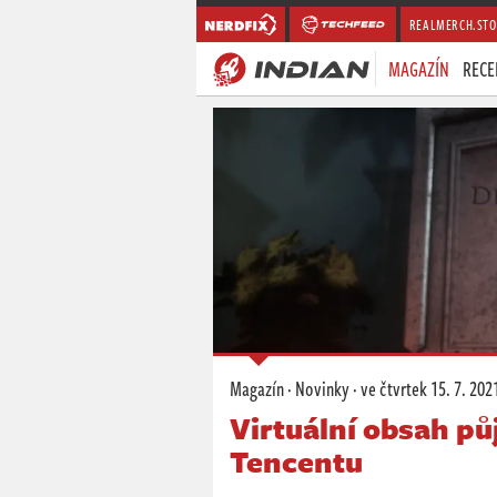
REALMERCH.STO
MAGAZÍN
RECE
Magazín
·
Novinky
·
ve čtvrtek
15. 7. 202
Virtuální obsah půj
Tencentu