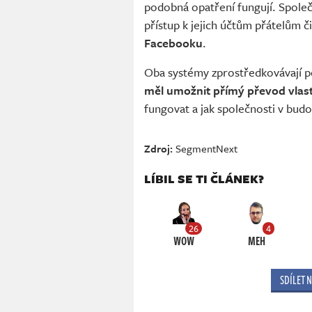
podobná opatření fungují. Spole
přístup k jejich účtům přátelům 
Facebooku
.
Oba systémy zprostředkovávají p
měl umožnit přímý převod vlastn
fungovat a jak společnosti v budo
Zdroj:
SegmentNext
LÍBIL SE TI ČLÁNEK?
26
4
WOW
MEH
SDÍLET 