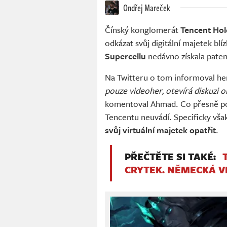
Ondřej Mareček
Čínský konglomerát
Tencent Hol
odkázat svůj digitální majetek bl
Supercellu
nedávno získala patent 
Na Twitteru o tom informoval he
pouze videoher, otevírá diskuzi 
komentoval Ahmad. Co přesně pod
Tencentu neuvádí. Specificky vša
svůj virtuální majetek opatřit
.
PŘEČTĚTE SI TAKÉ:
CRYTEK. NĚMECKÁ 