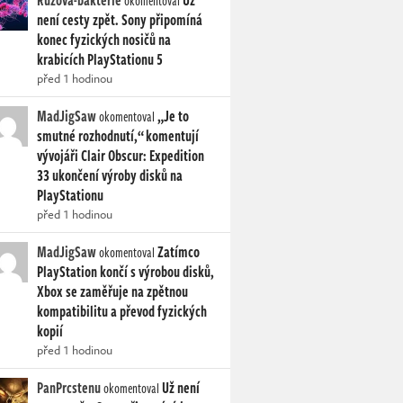
Ruzova-bakterie
Už
okomentoval
není cesty zpět. Sony připomíná
konec fyzických nosičů na
krabicích PlayStationu 5
před 1 hodinou
MadJigSaw
„Je to
okomentoval
smutné rozhodnutí,“ komentují
vývojáři Clair Obscur: Expedition
33 ukončení výroby disků na
PlayStationu
před 1 hodinou
MadJigSaw
Zatímco
okomentoval
PlayStation končí s výrobou disků,
Xbox se zaměřuje na zpětnou
kompatibilitu a převod fyzických
kopií
před 1 hodinou
PanPrcstenu
Už není
okomentoval