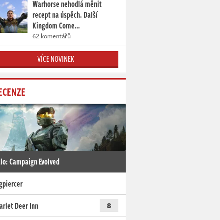
Warhorse nehodlá měnit
recept na úspěch. Další
Kingdom Come…
62 komentářů
VÍCE NOVINEK
ECENZE
lo: Campaign Evolved
gpiercer
arlet Deer Inn
8