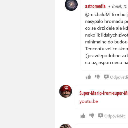
astromedia
čtvrtek, 15.
@michaloM Trochu je
nasypalo hromadu pene
co se drzi dele ale k
nekolik lidskych zivo
minimalne do budoucn
Tencentu velice skep
(pravdepodobne za ti
co uz, aspon neco na
Odpověd
Super-Mario-from-super-Ma
youtu.be
Odpovědět