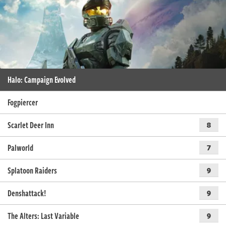
Halo: Campaign Evolved
Fogpiercer
Scarlet Deer Inn
8
Palworld
7
Splatoon Raiders
9
Denshattack!
9
The Alters: Last Variable
9