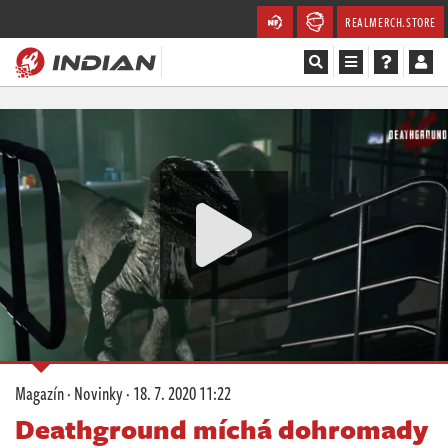
REALMERCH.STORE
Magazín
Recenze
Videa
Soutěže
Databáze
Komunita
Magazín
·
Novinky
·
18. 7. 2020 11:22
Redakce
Deathground míchá dohromady