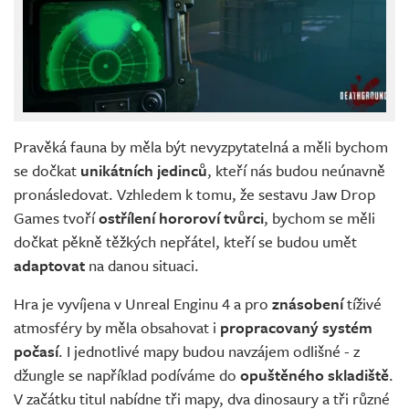
Pravěká fauna by měla být nevyzpytatelná a měli bychom
se dočkat
unikátních jedinců
, kteří nás budou neúnavně
pronásledovat. Vzhledem k tomu, že sestavu Jaw Drop
Games tvoří
ostřílení hororoví tvůrci
, bychom se měli
dočkat pěkně těžkých nepřátel, kteří se budou umět
adaptovat
na danou situaci.
Hra je vyvíjena v Unreal Enginu 4 a pro
znásobení
tíživé
atmosféry by měla obsahovat i
propracovaný systém
počasí
. I jednotlivé mapy budou navzájem odlišné - z
džungle se například podíváme do
opuštěného skladiště
.
V začátku titul nabídne tři mapy, dva dinosaury a tři různé