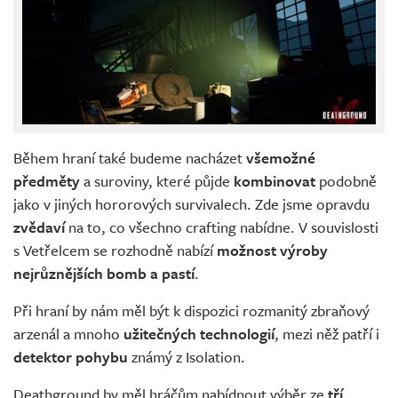
Během hraní také budeme nacházet
všemožné
předměty
a suroviny, které půjde
kombinovat
podobně
jako v jiných hororových survivalech. Zde jsme opravdu
zvědaví
na to, co všechno crafting nabídne. V souvislosti
s Vetřelcem se rozhodně nabízí
možnost výroby
nejrůznějších bomb a pastí
.
Při hraní by nám měl být k dispozici rozmanitý zbraňový
arzenál a mnoho
užitečných technologií
, mezi něž patří i
detektor pohybu
známý z Isolation.
Deathground by měl hráčům nabídnout výběr ze
tří