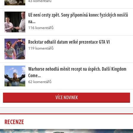
43 komentářů
Už není cesty zpět. Sony připomíná konec fyzických nosičů
na…
116 komentářů
Rockstar odhalil datum velké prezentace GTA VI
119 komentářů
Warhorse nehodlá měnit recept na úspěch. Další Kingdom
Come…
62 komentářů
VÍCE NOVINEK
RECENZE