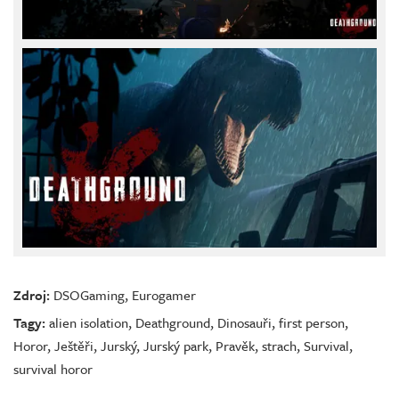
Zdroj:
DSOGaming
,
Eurogamer
Tagy:
alien isolation
,
Deathground
,
Dinosauři
,
first person
,
Horor
,
Ještěři
,
Jurský
,
Jurský park
,
Pravěk
,
strach
,
Survival
,
survival horor