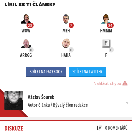
LÍBIL SE TI ČLÁNEK?
23
7
34
WOW
MEH
HMMM
0
0
0
ARRGG
HAHA
F
SDÍLET NA FACEBOOK
SDÍLET NA TWITTER
Nahlásit chybu
Václav Šourek
Autor článku / Bývalý člen redakce
DISKUZE
| 0 KOMENTÁŘŮ