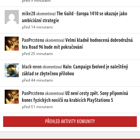
před 9 minutami
mike28
The Guild - Europa 1410 se ukazuje jako
okomentoval
ambiciózní strategie
před 14 minutami
PanPrcstenu
Velmi kladně hodnocená dobrodružná
okomentoval
hra Road 96 bude mít pokračování
před 25 minutami
black-neon
Halo: Campaign Evolved je naleštěný
okomentoval
základ se zbytečnou přílohou
před 44 minutami
PanPrcstenu
Už není cesty zpět. Sony připomíná
okomentoval
konec fyzických nosičů na krabicích PlayStationu 5
před 51 minutami
PŘEHLED AKTIVITY KOMUNITY