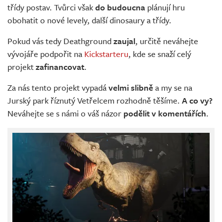
třídy postav. Tvůrci však
do budoucna
plánují hru
obohatit o nové levely, další dinosaury a třídy.
Pokud vás tedy Deathground
zaujal
, určitě neváhejte
vývojáře podpořit na
Kickstarteru
, kde se snaží celý
projekt
zafinancovat
.
Za nás tento projekt vypadá
velmi slibně
a my se na
Jurský park říznutý Vetřelcem rozhodně těšíme.
A co vy?
Neváhejte se s námi o váš názor
podělit v komentářích
.