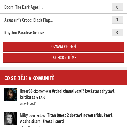
Doom: The Dark Ages |…
8
Assassin’s Creed: Black Flag…
7
Rhythm Paradise Groove
9
SEZNAM RECENZÍ
JAK HODNOTÍME
CO SE DĚJE V KOMUNITĚ
lister88
Vrchol chamtivosti? Rockstar schytává
okomentoval
kritiku za GTA 6
právě teď
Miky
Titan Quest 2 dostává novou třídu, která
okomentoval
vládne silami života i smrti