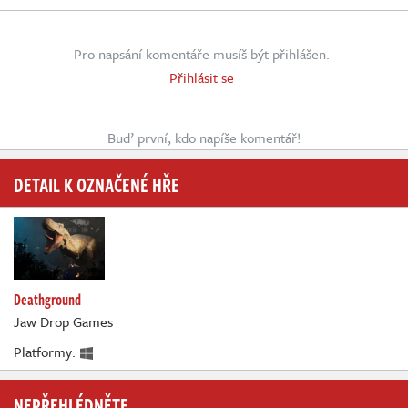
Pro napsání komentáře musíš být přihlášen.
Přihlásit se
Buď první, kdo napíše komentář!
DETAIL K OZNAČENÉ HŘE
Deathground
Jaw Drop Games
Platformy:
NEPŘEHLÉDNĚTE