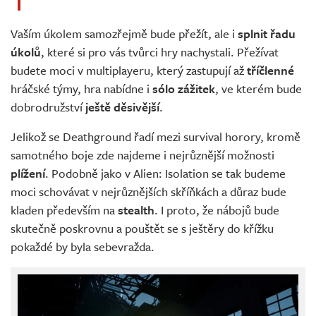
Vaším úkolem samozřejmě bude přežít, ale i
splnit řadu
úkolů
, které si pro vás tvůrci hry nachystali. Přežívat
budete moci v multiplayeru, který zastupují až
tříčlenné
hráčské týmy, hra nabídne i
sólo zážitek
, ve kterém bude
dobrodružství
ještě děsivější
.
Jelikož se Deathground řadí mezi survival horory, kromě
samotného boje zde najdeme i nejrůznější možnosti
plížení
. Podobně jako v Alien: Isolation se tak budeme
moci schovávat v nejrůznějších skříňkách a důraz bude
kladen především na
stealth
. I proto, že nábojů bude
skutečně poskrovnu a pouštět se s ještěry do křížku
pokaždé by byla sebevražda.