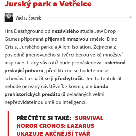
Jurský park a Vetřelce
Živě
Václav Šourek
Hra Deathground od
nezávislého
studia Jaw Drop
Games připomíná
příjemně mrazivou
směsici Dino
Crisis, Jurského parku a Alien: Isolation. Zejména z
posledně jmenovaného si tvůrci berou velké množství
inspirace. I tady vás totiž bude pronásledovat
uslintaná
prskající potvora
, před kterou se budete muset
schovávat a snažit se ji
přechytračit
. Jen to tentokrát
nebude nezvaný návštěvník z kosmu, ale
banda
prehistorických predátorů
ovládaných velmi
nepředvídatelnou umělou inteligencí.
PŘEČTĚTE SI TAKÉ:
SURVIVAL
HOROR CRONOS: LAZARUS
UKAZUJE AKČNĚJŠÍ TVÁŘ