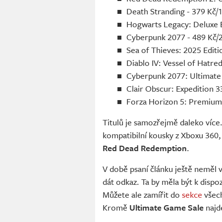
Death Stranding - 379 Kč/
Hogwarts Legacy: Deluxe E
Cyberpunk 2077 - 489 Kč/
Sea of Thieves: 2025 Editi
Diablo IV: Vessel of Hatre
Cyberpunk 2077: Ultimate 
Clair Obscur: Expedition 3
Forza Horizon 5: Premium 
Titulů je samozřejmě daleko více.
kompatibilní kousky z Xboxu 360, 
Red Dead Redemption
.
V době psaní článku ještě neměl
dát odkaz. Ta by měla být k dispoz
Můžete ale zamířit do
sekce
všech
Kromě
Ultimate Game Sale
najd