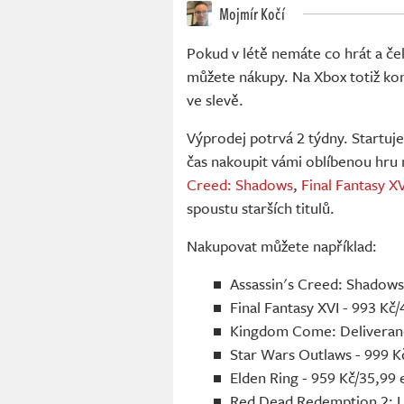
Mojmír Kočí
Pokud v létě nemáte co hrát a ček
můžete nákupy. Na Xbox totiž kone
ve slevě.
Výprodej potrvá 2 týdny. Startuj
čas nakoupit vámi oblíbenou hru n
Creed: Shadows
,
Final Fantasy XV
spoustu starších titulů.
Nakupovat můžete například:
Assassin's Creed: Shadows
Final Fantasy XVI - 993 Kč
Kingdom Come: Deliveranc
Star Wars Outlaws - 999 K
Elden Ring - 959 Kč/35,99
Red Dead Redemption 2: Ul