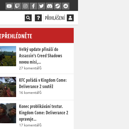
PŘIHLÁŠENÍ
EPŘEHLÉDNĚTE
Velký update přináší do
Assassin’s Creed Shadows
novou misi,…
27 komentářů
KFC pořádá v Kingdom Come:
Deliverance 2 soutěž
16 komentářů
Konec problikávání textur.
Kingdom Come: Deliverance 2
opravuje…
17 komentářů