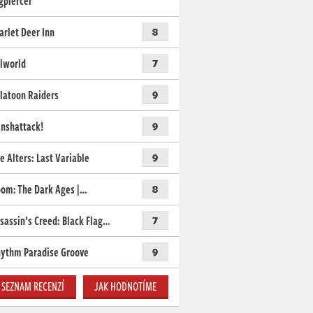
gpiercer
arlet Deer Inn
8
lworld
7
latoon Raiders
9
nshattack!
9
e Alters: Last Variable
9
om: The Dark Ages |…
8
sassin’s Creed: Black Flag…
7
ythm Paradise Groove
9
SEZNAM RECENZÍ
JAK HODNOTÍME