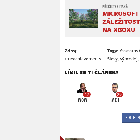
MICROSOFT
ZÁLEŽITOST
NA XBOXU
Zdroj:
Tagy:
Assassins
trueachievements
Slevy
,
výprodej
LÍBIL SE TI ČLÁNEK?
12
29
WOW
MEH
SDÍLET 