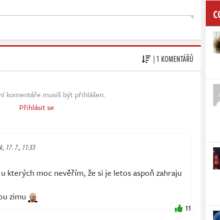
C
| 1 KOMENTÁŘŮ
ní komentáře musíš být přihlášen.
Přihlásit se
k, 17. 7., 11:33
 u kterých moc nevěřím, že si je letos aspoň zahraju
hou zimu
11