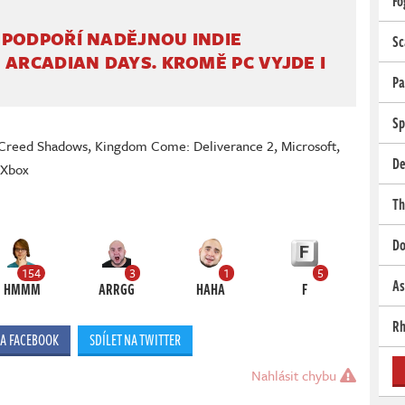
Fo
 PODPOŘÍ NADĚJNOU INDIE
Sc
 ARCADIAN DAYS. KROMĚ PC VYJDE I
Pa
Sp
 Creed Shadows
,
Kingdom Come: Deliverance 2
,
Microsoft
,
De
,
Xbox
Th
Do
154
3
1
5
As
HMMM
ARRGG
HAHA
F
Rh
NA FACEBOOK
SDÍLET NA TWITTER
Nahlásit chybu