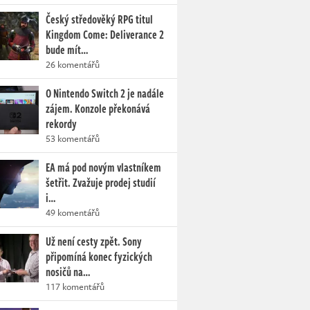
Český středověký RPG titul
Kingdom Come: Deliverance 2
bude mít…
26 komentářů
O Nintendo Switch 2 je nadále
zájem. Konzole překonává
rekordy
53 komentářů
EA má pod novým vlastníkem
šetřit. Zvažuje prodej studií
i…
49 komentářů
Už není cesty zpět. Sony
připomíná konec fyzických
nosičů na…
117 komentářů