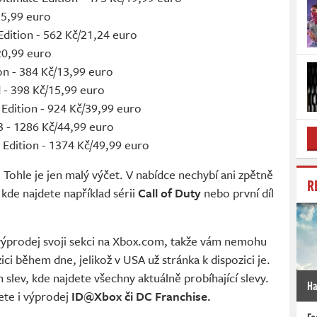
15,99 euro
dition - 562 Kč/21,24 euro
20,99 euro
on - 384 Kč/13,99 euro
d - 398 Kč/15,99 euro
Edition - 924 Kč/39,99 euro
3 - 1286 Kč/44,99 euro
Edition - 1374 Kč/49,99 euro
 Tohle je jen malý výčet. V nabídce nechybí ani zpětně
R
kde najdete například sérii
Call of Duty
nebo první díl
 výprodej svoji sekci na Xbox.com, takže vám nemohu
ici během dne, jelikož v USA už stránka k dispozici je.
 slev, kde najdete všechny aktuálně probíhající slevy.
Ha
ete i výprodej
ID@Xbox či DC Franchise.