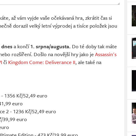
áte, až vám vyjde vaše očekávaná hra, zkrátit čas si
čně dorazil velký letní výprodej a tisíce položek jsou
e
dnes
a končí
1. srpna/augusta.
Do té doby tak máte
ebo rozšíření. Došlo na novější hry jako je
Assassin's
I
či
Kingdom Come: Deliverance II
, ale také na
 - 1356 Kč/52,49 euro
/41,99 euro
e 2 - 1236 Kč/52,49 euro
č/39,99 euro
 euro
timate Edition - 473 Kč/19,99 euro