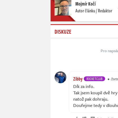
Mojmír Kočí
Autor článku / Redaktor
DISKUZE
Pro napsá
Zibby
ROCKETCLUB
čtvrte
Dík za info.
Tak jsem koupil dvě hry
natož pak dohraju.
Doufejme tedy v dlou