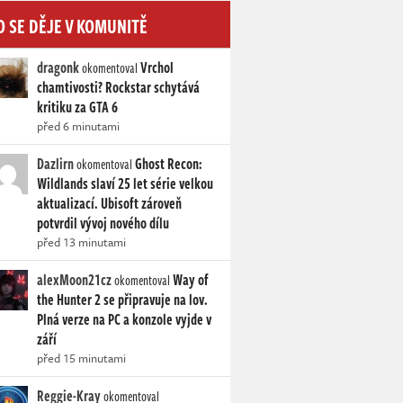
O SE DĚJE V KOMUNITĚ
dragonk
Vrchol
okomentoval
chamtivosti? Rockstar schytává
kritiku za GTA 6
před 6 minutami
Dazlirn
Ghost Recon:
okomentoval
Wildlands slaví 25 let série velkou
aktualizací. Ubisoft zároveň
potvrdil vývoj nového dílu
před 13 minutami
alexMoon21cz
Way of
okomentoval
the Hunter 2 se připravuje na lov.
Plná verze na PC a konzole vyjde v
září
před 15 minutami
Reggie-Kray
okomentoval