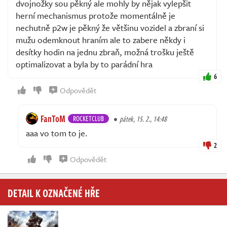
dvojnožky sou pěkný ale mohly by nějak vylepšit
herní mechanismus protože momentálně je
nechutně p2w je pěkný že většinu vozidel a zbraní si
mužu odemknout hraním ale to zabere někdy i
desítky hodin na jednu zbraň, možná trošku ještě
optimalizovat a byla by to parádní hra
6
Odpovědět
FanToM
ROCKETCLUB
pátek, 15. 2., 14:48
aaa vo tom to je.
2
Odpovědět
DETAIL K OZNAČENÉ HŘE