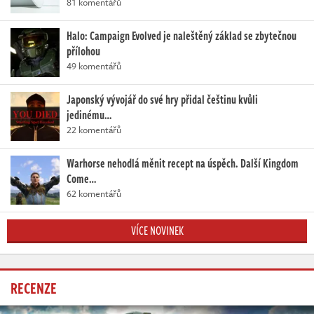
81 komentářů
Halo: Campaign Evolved je naleštěný základ se zbytečnou
přílohou
49 komentářů
Japonský vývojář do své hry přidal češtinu kvůli
jedinému…
22 komentářů
Warhorse nehodlá měnit recept na úspěch. Další Kingdom
Come…
62 komentářů
VÍCE NOVINEK
RECENZE