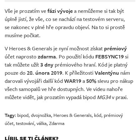
Vše je prozatím ve
fázi vývoje
a nemůžeme si tak být
úplně jistí, že vše, co se nachází na testovém serveru,
se nakonec v plné hře opravdu objeví. Na to si prostě
musíme počkat.
V Heroes & Generals je nyní možnost získat
prémiový
účet naprosto
zdarma
. Po použití kódu
FEBSYNC19
si
tak můžete užít
3 dny
prémiového hraní. Kód je platný
pouze do
28. února 2019
. K příležitosti
Valentýnu
nám
darovali vývojáři další kód
WAR19
a
50%
slevu pro nákup
všech samopalů ve hře dostupných. Ve videu nahoře
můžete vidět, jak prozatím vypadá bipod
MG34
v praxi.
Tagy:
bipod
,
dvojnožka
,
Heroes & Generals
,
kód
,
prémiový
účet
,
testování
,
válka
,
Zdarma
LÍBIL SE TI ČLÁNEK?