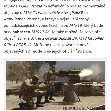
MG42
a
FG42
. Prozatím nefunkční bipod se momentálně
objevuje u
M1941, Panzerbüchse 39 (PzB39)
a
Ampulomet
. Zbraně, u kterých nejsou ani stopy
po nadcházejících dvojnožkách, jsou
M1919
, který bude
brzy
nahrazen
M1919 A6.
Je také možné, že se ve hře
objeví i zbraně 3. tieru
Granat Büchse 39, M18 Recoilles
Rifle
a
PTRS-41
. Můžeme tak usuzovat dle nově
objevených
3D modelů
na jejich oficiální stránce.