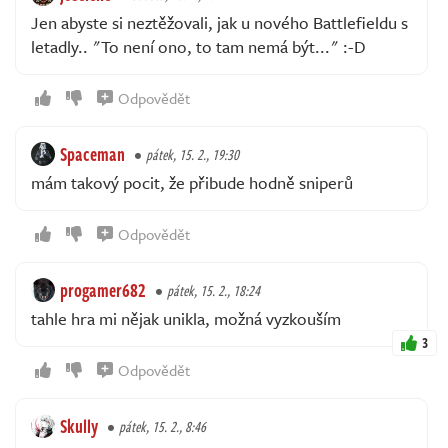
Jen abyste si neztěžovali, jak u nového Battlefieldu s
letadly.. "To není ono, to tam nemá být..." :-D
Odpovědět
Spaceman
pátek, 15. 2., 19:30
mám takový pocit, že přibude hodně sniperů
Odpovědět
progamer682
pátek, 15. 2., 18:24
tahle hra mi nějak unikla, možná vyzkouším
3
Odpovědět
Skully
pátek, 15. 2., 8:46