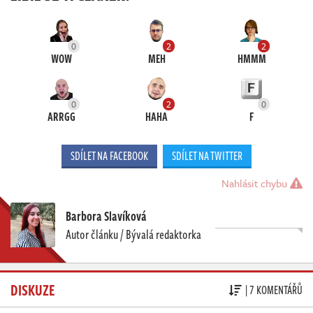
0
2
2
WOW
MEH
HMMM
0
2
0
ARRGG
HAHA
F
SDÍLET NA FACEBOOK
SDÍLET NA TWITTER
Nahlásit chybu
Barbora Slavíková
Autor článku / Bývalá redaktorka
DISKUZE
| 7 KOMENTÁŘŮ