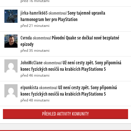
před 16 minutami
jirka-hamrik665
Sony tajemně upravila
okomentoval
harmonogram her pro PlayStation
před 21 minutami
Cvrnda
Původní Quake se dočkal nové bezplatné
okomentoval
epizody
před 35 minutami
JohnMcClane
Už není cesty zpět. Sony připomíná
okomentoval
konec fyzických nosičů na krabicích PlayStationu 5
před 46 minutami
elpunkista
Už není cesty zpět. Sony připomíná
okomentoval
konec fyzických nosičů na krabicích PlayStationu 5
před 48 minutami
PŘEHLED AKTIVITY KOMUNITY