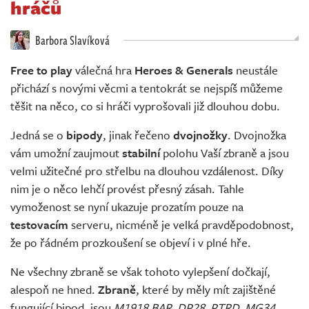
hráčů
Živě
Barbora Slavíková
Free to play
válečná hra
Heroes & Generals
neustále
přichází s novými věcmi a tentokrát se nejspíš můžeme
těšit na něco, co si hráči vyprošovali již dlouhou dobu.
Jedná se o
bipody
, jinak řečeno
dvojnožky
. Dvojnožka
vám umožní zaujmout
stabilní
polohu Vaší zbraně a jsou
velmi užitečné pro střelbu na dlouhou vzdálenost. Díky
nim je o něco lehčí provést přesný zásah. Tahle
vymoženost se nyní ukazuje prozatím pouze na
testovacím
serveru, nicméně je velká pravděpodobnost,
že po řádném prozkoušení se objeví i v plné hře.
Ne všechny zbraně se však tohoto vylepšení dočkají,
alespoň ne hned.
Zbraně
, které by měly mít zajištěné
fungující bipod, jsou
M1918 BAR, DP28, PTRD, MG34,