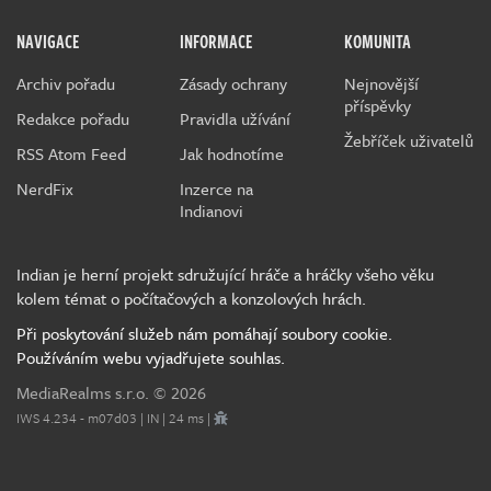
NAVIGACE
INFORMACE
KOMUNITA
Archiv pořadu
Zásady ochrany
Nejnovější
příspěvky
Redakce pořadu
Pravidla užívání
Žebříček uživatelů
RSS Atom Feed
Jak hodnotíme
NerdFix
Inzerce na
Indianovi
Indian je herní projekt sdružující hráče a hráčky všeho věku
kolem témat o počítačových a konzolových hrách.
Při poskytování služeb nám pomáhají soubory cookie.
Používáním webu vyjadřujete souhlas.
MediaRealms s.r.o.
© 2026
IWS 4.234 - m07d03 | IN | 24 ms |