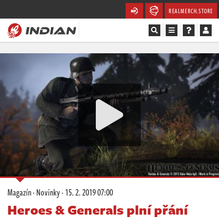
REALMERCH.STORE
Magazín
Recenze
Videa
Soutěže
Databáze
Komunita
Magazín
·
Novinky
·
15. 2. 2019 07:00
Redakce
Heroes & Generals plní přání