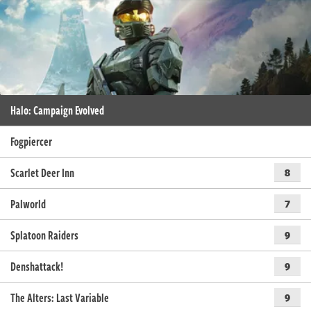
Halo: Campaign Evolved
Fogpiercer
Scarlet Deer Inn
8
Palworld
7
Splatoon Raiders
9
Denshattack!
9
The Alters: Last Variable
9