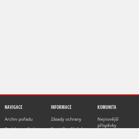
NAVIGACE
INFORMACE
KOMUNITA
Archiv pořadu
Zásady ochrany
Nejnovější
příspěvky
Redakce pořadu
Pravidla užívání
Žebříček uživatelů
RSS Atom Feed
Jak hodnotíme