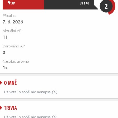
Živě
XP
38 z 40
2
Přidal se
7. 6. 2026
Aktuální AP
11
Darováno AP
0
Násobič úrovně
1x
O MNĚ
Uživatel o sobě nic nenapsal(a).
TRIVIA
Uživatel o sobě nic nenapsal(a).