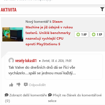
AKTIVITA
Nový komentář k
Steam
Machine je již údajně v rukou
testerů. Uniklé benchmarky
1 AP
1 XP
naznačují rychlejší CPU
oproti PlayStationu 5
vesely-lukas81
čtvrtek, 18. 6. 2026, 19:05
Tak Valve do dnešních dnů dá se říci vše
vycházelo...spáli se jednou musí každý...
Odpovědět
Zobrazit další komentáře
Přejít na článek do komentářové
(0)
sekce