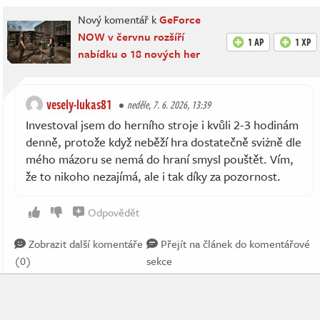
Nový komentář k
GeForce
NOW v červnu rozšíří
1 AP
1 XP
nabídku o 18 nových her
vesely-lukas81
neděle, 7. 6. 2026, 13:39
Investoval jsem do herního stroje i kvůli 2-3 hodinám
denně, protože když neběží hra dostatečně sviżně dle
mého mázoru se nemá do hraní smysl pouštět. Vím,
že to nikoho nezajímá, ale i tak díky za pozornost.
Odpovědět
Zobrazit další komentáře
Přejít na článek do komentářové
(0)
sekce