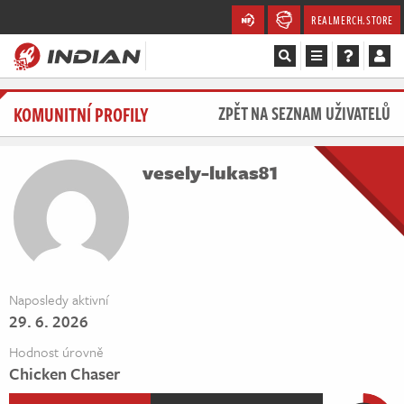
REALMERCH.STORE
Magazín
KOMUNITNÍ PROFILY
ZPĚT NA SEZNAM UŽIVATELŮ
Recenze
vesely-lukas81
Videa
Soutěže
Databáze
Naposledy aktivní
29. 6. 2026
Komunita
Hodnost úrovně
Redakce
Chicken Chaser