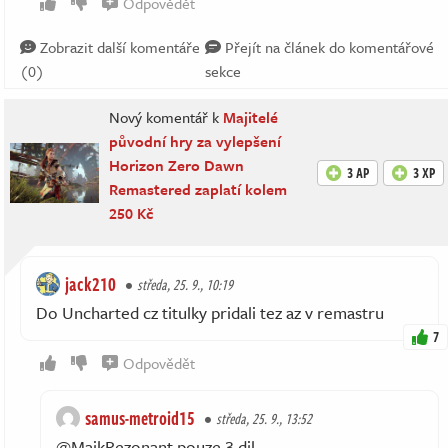
Odpovědět
Zobrazit další komentáře
Přejít na článek do komentářové
(0)
sekce
Nový komentář k
Majitelé
původní hry za vylepšení
Horizon Zero Dawn
3 AP
3 XP
Remastered zaplatí kolem
250 Kč
jack210
středa, 25. 9., 10:19
Do Uncharted cz titulky pridali tez az v remastru
7
Odpovědět
samus-metroid15
středa, 25. 9., 13:52
@MajkRezonant pouze 3 dil