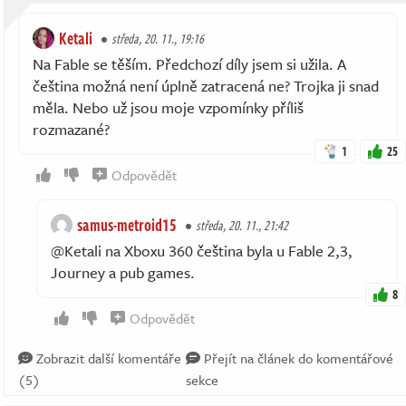
Ketali
středa, 20. 11., 19:16
Na Fable se těším. Předchozí díly jsem si užila. A
čeština možná není úplně zatracená ne? Trojka ji snad
měla. Nebo už jsou moje vzpomínky příliš
rozmazané?
1
25
Odpovědět
samus-metroid15
středa, 20. 11., 21:42
@Ketali na Xboxu 360 čeština byla u Fable 2,3,
Journey a pub games.
8
Odpovědět
Zobrazit další komentáře
Přejít na článek do komentářové
(5)
sekce