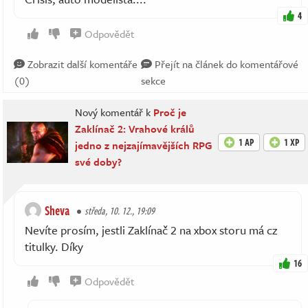
4
Odpovědět
Zobrazit další komentáře
Přejít na článek do komentářové
(0)
sekce
Nový komentář k
Proč je
Zaklínač 2: Vrahové králů
1 AP
1 XP
jedno z nejzajímavějších RPG
své doby?
Sheva
středa, 10. 12., 19:09
Nevíte prosím, jestli Zaklínač 2 na xbox storu má cz
titulky. Díky
16
Odpovědět