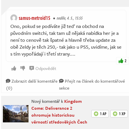
samus-metroid15
neděle, 4. 5., 15:55
Ono, pokud se podíváte již teď na obchod na
původním switchi, tak tam už nějaká nabídka her je a
není to cenově tak špatné a hlavně třeba update za
obě Zeldy je těch 250,- tak jako u PS5, uvidíme, jak se
s tím vypořádají i třetí strany....
2
Odpovědět
Zobrazit další komentáře
Přejít na článek do komentářové
(0)
sekce
Nový komentář k
Kingdom
Come: Deliverance 2
1 AP
1 XP
ohromuje historickou
věrností středověkých Čech