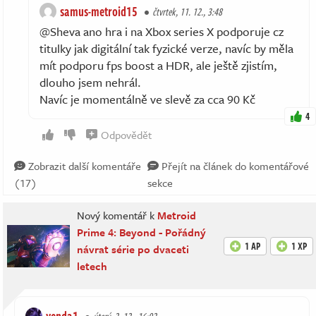
samus-metroid15
čtvrtek, 11. 12., 3:48
@Sheva ano hra i na Xbox series X podporuje cz
titulky jak digitální tak fyzické verze, navíc by měla
mít podporu fps boost a HDR, ale ještě zjistím,
dlouho jsem nehrál.
Navíc je momentálně ve slevě za cca 90 Kč
4
Odpovědět
Zobrazit další komentáře
Přejít na článek do komentářové
(17)
sekce
Nový komentář k
Metroid
Prime 4: Beyond - Pořádný
1 AP
1 XP
návrat série po dvaceti
letech