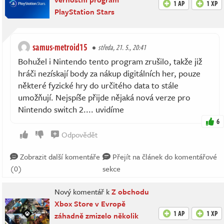
1 AP
1 XP
PlayStation Stars
samus-metroid15
středa, 21. 5., 20:41
Bohužel i Nintendo tento program zrušilo, takže již
hráči nezískají body za nákup digitálních her, pouze
některé fyzické hry do určitého data to stále
umožňují. Nejspíše přijde nějaká nová verze pro
Nintendo switch 2.... uvidíme
6
Odpovědět
Zobrazit další komentáře
Přejít na článek do komentářové
(0)
sekce
Nový komentář k
Z obchodu
Xbox Store v Evropě
1 AP
1 XP
záhadně zmizelo několik