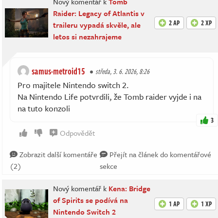
Nový komentář k
Tomb
Raider: Legacy of Atlantis v
2 AP
2 XP
traileru vypadá skvěle, ale
letos si nezahrajeme
samus-metroid15
středa, 3. 6. 2026, 8:26
Pro majitele Nintendo switch 2.
Na Nintendo Life potvrdili, že Tomb raider vyjde i na
na tuto konzoli
3
Odpovědět
Zobrazit další komentáře
Přejít na článek do komentářové
(2)
sekce
Nový komentář k
Kena: Bridge
of Spirits se podívá na
1 AP
1 XP
Nintendo Switch 2