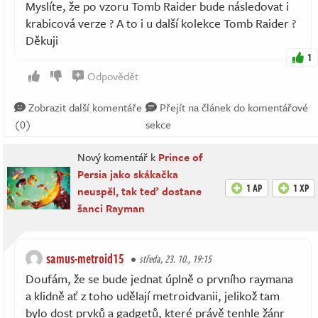
Myslíte, že po vzoru Tomb Raider bude následovat i
krabicová verze ? A to i u další kolekce Tomb Raider ?
Děkuji
1
Odpovědět
Zobrazit další komentáře
Přejít na článek do komentářové
(0)
sekce
Nový komentář k
Prince of
Persia jako skákačka
1 AP
1 XP
neuspěl, tak teď dostane
šanci Rayman
samus-metroid15
středa, 23. 10., 19:15
Doufám, že se bude jednat úplně o prvního raymana
a klidně ať z toho udělají metroidvanii, jelikož tam
bylo dost prvků a gadgetů, které právě tenhle žánr