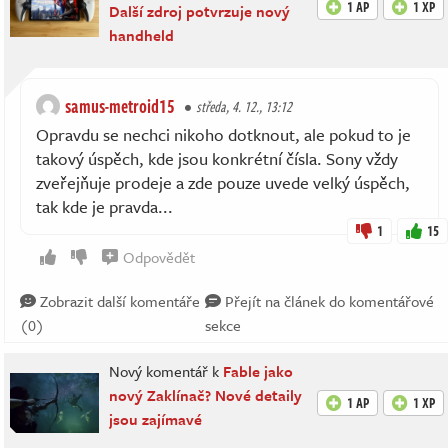
1 AP
1 XP
Další zdroj potvrzuje nový
handheld
samus-metroid15
středa, 4. 12., 13:12
Opravdu se nechci nikoho dotknout, ale pokud to je
takový úspěch, kde jsou konkrétní čísla. Sony vždy
zveřejňuje prodeje a zde pouze uvede velký úspěch,
tak kde je pravda...
1
15
Odpovědět
Zobrazit další komentáře
Přejít na článek do komentářové
(0)
sekce
Nový komentář k
Fable jako
nový Zaklínač? Nové detaily
1 AP
1 XP
jsou zajímavé