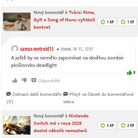
Nový komentář k
Tvůrci Rime,
Gylt a Song of Nunu vyhlásili
1 AP
1 XP
bankrot
samus-metroid15
čtvrtek, 14. 11., 12:51
A ještě by se nemělo zapomínat na skvělou zombie
plošinovku deadlight
8
Odpovědět
Zobrazit další komentáře
Přejít na článek do komentářové
(0)
sekce
Nový komentář k
Nintendo
Switch má v roce 2025
2 AP
2 XP
dostat několik remasterů