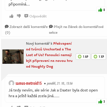
připomíná...
8
Odpovědět
Zobrazit další komentáře
Přejít na článek do komentářové
(0)
sekce
Nový komentář k
Překvapení
od tvůrců Uncharted a The
Last of Us? Fanoušci nemají
1 AP
1 XP
být připraveni na novou hru
od Naughty Dog
samus-metroid15
pondělí, 21. 10., 13:56
Já tedy nevím, ale série Jak a Daxter byla dost open
hra a ještě každá zcela jiná.....
3