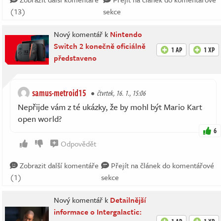
(13)
sekce
Nový komentář k
Nintendo
Switch 2 konečně oficiálně
1 AP
1 XP
představeno
samus-metroid15
čtvrtek, 16. 1., 15:06
Nepřijde vám z té ukázky, že by mohl být Mario Kart
open world?
6
Odpovědět
Zobrazit další komentáře
Přejít na článek do komentářové
(1)
sekce
Nový komentář k
Detailnější
informace o Intergalactic: