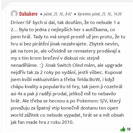
Dahakere
pátek, 25. 10., 8:42
Upraveno
pátek, 25. 10., 14:20
Driver:SF bych si dal, tak doufám, že to nebude 1 a
2... Byla to jedna z nejlepších her s autíčkama, co
jsem hrál. Tady to má smysl prostě už jen proto, že tu
hru si bez pirátění jinak nezahrajete. Zbytek nevím,
jak na tom je, ale očividně se remastery prodávají a
my s tim krom brečení v diskuzi nic stejně
nenaděláme. :) Jinak Switch Oled mám, ale upgrade
nejdřív tak za 2 roky po vydání, jestli vůbec. Kupoval
jsem kvůli exkluzivitám a třeba Telda:BoW, i když
chápu kvality a popularitu té hry, tak jsem ji rozehrál
asi 4x a pak ji raději prodal, jelikož mě to nebavilo
hrát. Ale třeba se hecnou a po Pokemon: S/V, který
považuju za špatný vtip konečně dostanu ten open
world zážitek co nebude vypadat, hrát se a mít obsah
jak fan made hra z roku 2010.
10