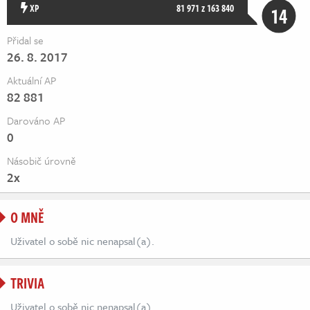
Živě
XP
81 971 z 163 840
14
Přidal se
26. 8. 2017
Aktuální AP
82 881
Darováno AP
0
Násobič úrovně
2x
O MNĚ
Uživatel o sobě nic nenapsal(a).
TRIVIA
Uživatel o sobě nic nenapsal(a).