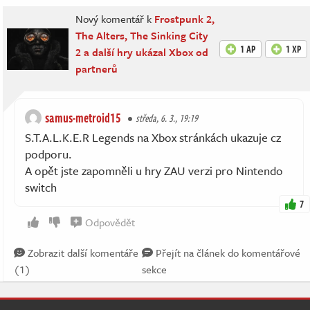
Nový komentář k
Frostpunk 2,
The Alters, The Sinking City
1 AP
1 XP
2 a další hry ukázal Xbox od
partnerů
samus-metroid15
středa, 6. 3., 19:19
S.T.A.L.K.E.R Legends na Xbox stránkách ukazuje cz
podporu.
A opět jste zapomněli u hry ZAU verzi pro Nintendo
switch
7
Odpovědět
Zobrazit další komentáře
Přejít na článek do komentářové
(1)
sekce