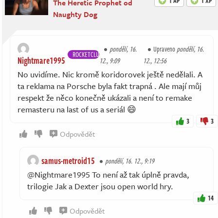
1 AP
1 XP
The Heretic Prophet od
Naughty Dog
pondělí, 16.
Upraveno
pondělí, 16.
ROCKETCLUB
Nightmare1995
12., 9:09
12., 12:56
No uvidíme. Nic kromě koridorovek ještě nedělali. A
ta reklama na Porsche byla fakt trapná . Ale mají můj
respekt že něco konečně ukázali a není to remake
remasteru na last of us a seriál 😄
3
3
Odpovědět
samus-metroid15
pondělí, 16. 12., 9:19
@Nightmare1995 To není až tak úplně pravda,
trilogie Jak a Dexter jsou open world hry.
14
Odpovědět