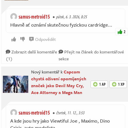
samus-metroid15
pátek, 6. 3. 2026, 8:25
Hlavně ať oznámí skutečnou fyzickou cardridge...
2
Odpovědět
Zobrazit další komentáře
Přejít na článek do komentářové
(1)
sekce
Nový komentář k
Capcom
chystá oživení opomíjených
1 AP
1 XP
značek jako Devil May Cry,
Ace Attorney a Mega Man
samus-metroid15
čtvrtek, 11. 12., 3:53
A kde jsou hry jako Viewtiful Joe , Maximo, Dino
Crisis, auto modelista....