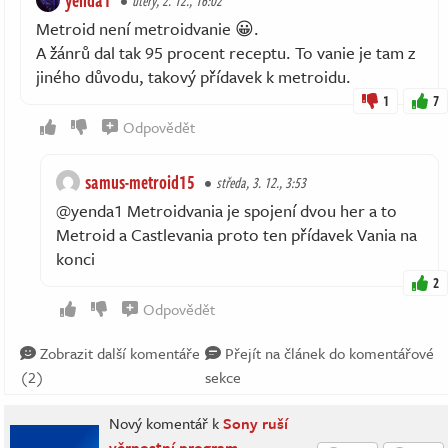
yenda1
úterý, 2. 12., 16:02
Metroid není metroidvanie 😀.
A žánrů dal tak 95 procent receptu. To vanie je tam z
jiného důvodu, takový přídavek k metroidu.
1
7
Odpovědět
samus-metroid15
středa, 3. 12., 3:53
@yenda1 Metroidvania je spojení dvou her a to
Metroid a Castlevania proto ten přídavek Vania na
konci
2
Odpovědět
Zobrazit další komentáře
Přejít na článek do komentářové
(2)
sekce
Nový komentář k
Sony ruší
věrnostní program