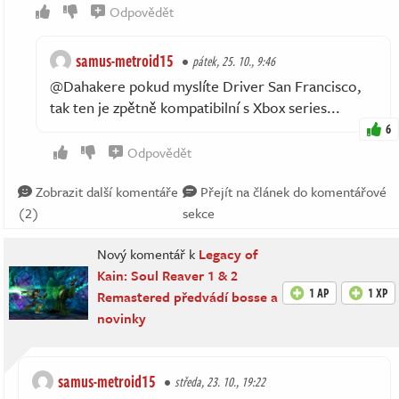
Odpovědět
samus-metroid15
pátek, 25. 10., 9:46
@Dahakere pokud myslíte Driver San Francisco,
tak ten je zpětně kompatibilní s Xbox series...
6
Odpovědět
Zobrazit další komentáře
Přejít na článek do komentářové
(2)
sekce
Nový komentář k
Legacy of
Kain: Soul Reaver 1 & 2
1 AP
1 XP
Remastered předvádí bosse a
novinky
samus-metroid15
středa, 23. 10., 19:22