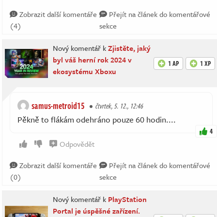
Zobrazit další komentáře
Přejít na článek do komentářové
(4)
sekce
Nový komentář k
Zjistěte, jaký
byl váš herní rok 2024 v
1 AP
1 XP
ekosystému Xboxu
samus-metroid15
čtvrtek, 5. 12., 12:46
Pěkně to flákám odehráno pouze 60 hodin....
4
Odpovědět
Zobrazit další komentáře
Přejít na článek do komentářové
(0)
sekce
Nový komentář k
PlayStation
Portal je úspěšné zařízení.