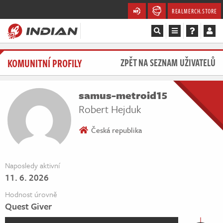
REALMERCH.STORE
Magazín
KOMUNITNÍ PROFILY
ZPĚT NA SEZNAM UŽIVATELŮ
Recenze
samus-metroid15
Videa
Robert Hejduk
Soutěže
Česká republika
Databáze
Naposledy aktivní
11. 6. 2026
Komunita
Hodnost úrovně
Redakce
Quest Giver