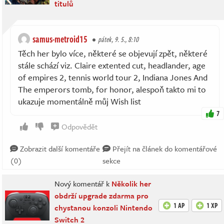
titulů
samus-metroid15
pátek, 9. 5., 8:10
Těch her bylo více, některé se objevují zpět, některé
stále schází viz. Claire extented cut, headlander, age
of empires 2, tennis world tour 2, Indiana Jones And
The emperors tomb, for honor, alespoň takto mi to
ukazuje momentálně můj Wish list
7
Odpovědět
Zobrazit další komentáře
Přejít na článek do komentářové
(0)
sekce
Nový komentář k
Několik her
obdrží upgrade zdarma pro
1 AP
1 XP
chystanou konzoli Nintendo
Switch 2