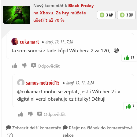
Nový komentář k
Black Friday
na Xboxu. Za hry můžete
3 AP
3 XP
ušetřit až 70 %
cukamart
úterý, 19. 11., 7:36
Ja som som si z tade kúpil Witchera 2 za 120,- 😅
13
Odpovědět
samus-metroid15
úterý, 19. 11., 8:24
@cukamart mohu se zeptat, jestli Witcher 2 i v
digitálni verzi obsahuje cz titulky? Děkuji
7
Odpovědět
Zobrazit další komentáře
Přejít na článek do komentářové
(7)
sekce