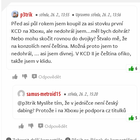
p3trik
středa, 26. 2., 13:55
Upraveno
středa, 26. 2., 13:56
Před asi půl rokem jsem koupil za asi stovku první
KCD na Xboxu, ale nedohrál jsem...měl bych dohrát?
Nebo mohu skočit rovnou do dvojky? Štvalo mě, že
na konzolích není čeština. Možná proto jsem to
nedohrál, ... asi jsem divnej. V KCD II je čeština ofiko,
takže jsem v klidu.
6
Odpovědět
samus-metroid15
středa, 26. 2., 15:20
@p3trik Myslíte tím, že v jedničce není český
dabing? Protože i na Xboxu je podpora cz titulků
5
Odpovědět
Zobrazit další komentáře
Přejít na článek do komentářové