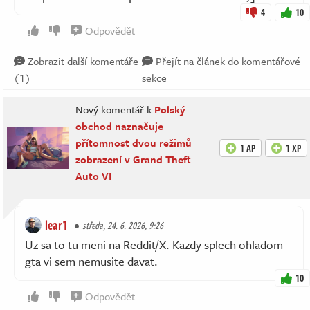
4
10
Odpovědět
Zobrazit další komentáře
Přejít na článek do komentářové
(1)
sekce
Nový komentář k
Polský
obchod naznačuje
přítomnost dvou režimů
1 AP
1 XP
zobrazení v Grand Theft
Auto VI
lear1
středa, 24. 6. 2026, 9:26
Uz sa to tu meni na Reddit/X. Kazdy splech ohladom
gta vi sem nemusite davat.
10
Odpovědět