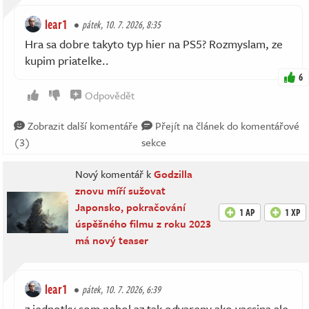
lear1
pátek, 10. 7. 2026, 8:35
Hra sa dobre takyto typ hier na PS5? Rozmyslam, ze
kupim priatelke..
6
Odpovědět
Zobrazit další komentáře
Přejít na článek do komentářové
(3)
sekce
Nový komentář k
Godzilla
znovu míří sužovat
Japonsko, pokračování
1 AP
1 XP
úspěšného filmu z roku 2023
má nový teaser
lear1
pátek, 10. 7. 2026, 6:39
z jednotky som nebol az tak odvareny ako vacsina ale