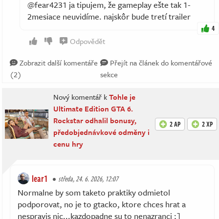
@fear4231 ja tipujem, že gameplay ešte tak 1-
2mesiace neuvidíme. najskôr bude tretí trailer
4
Odpovědět
Zobrazit další komentáře
Přejít na článek do komentářové
(2)
sekce
Nový komentář k
Tohle je
Ultimate Edition GTA 6.
Rockstar odhalil bonusy,
2 AP
2 XP
předobjednávkové odměny i
cenu hry
lear1
středa, 24. 6. 2026, 12:07
Normalne by som taketo praktiky odmietol
podporovat, no je to gtacko, ktore chces hrat a
nespravis nic...kazdopadne su to nenazranci ;]