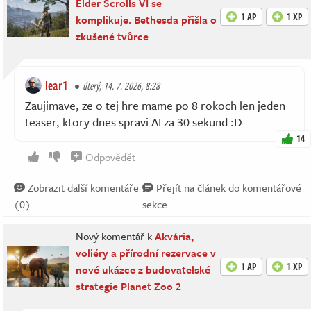
Elder Scrolls VI se
1 AP
1 XP
komplikuje. Bethesda přišla o
zkušené tvůrce
lear1
úterý, 14. 7. 2026, 8:28
Zaujimave, ze o tej hre mame po 8 rokoch len jeden
teaser, ktory dnes spravi AI za 30 sekund :D
14
Odpovědět
Zobrazit další komentáře
Přejít na článek do komentářové
(0)
sekce
Nový komentář k
Akvária,
voliéry a přírodní rezervace v
1 AP
1 XP
nové ukázce z budovatelské
strategie Planet Zoo 2