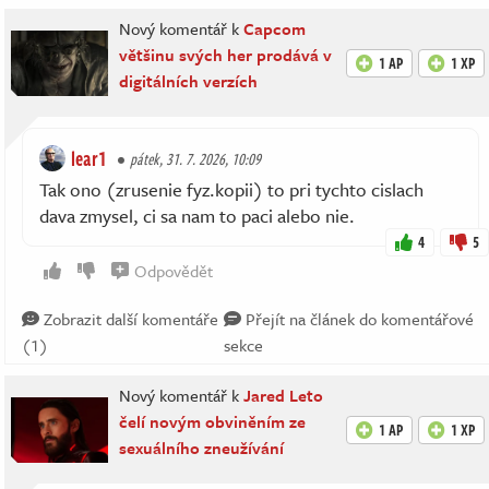
Nový komentář k
Capcom
většinu svých her prodává v
1 AP
1 XP
digitálních verzích
lear1
pátek, 31. 7. 2026, 10:09
Tak ono (zrusenie fyz.kopii) to pri tychto cislach
dava zmysel, ci sa nam to paci alebo nie.
4
5
Odpovědět
Zobrazit další komentáře
Přejít na článek do komentářové
(1)
sekce
Nový komentář k
Jared Leto
čelí novým obviněním ze
1 AP
1 XP
sexuálního zneužívání