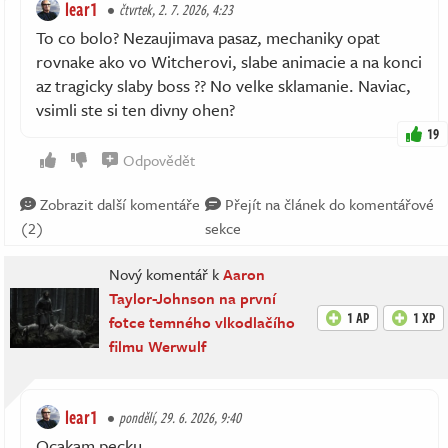
lear1
čtvrtek, 2. 7. 2026, 4:23
To co bolo? Nezaujimava pasaz, mechaniky opat
rovnake ako vo Witcherovi, slabe animacie a na konci
az tragicky slaby boss ?? No velke sklamanie. Naviac,
vsimli ste si ten divny ohen?
19
Odpovědět
Zobrazit další komentáře
Přejít na článek do komentářové
(2)
sekce
Nový komentář k
Aaron
Taylor-Johnson na první
1 AP
1 XP
fotce temného vlkodlačího
filmu Werwulf
lear1
pondělí, 29. 6. 2026, 9:40
Ocakam pecku.