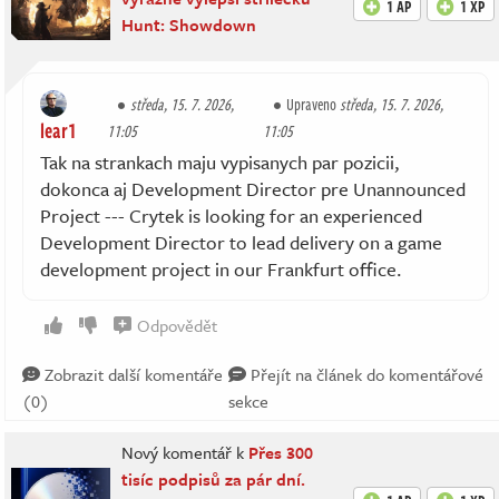
1 AP
1 XP
Hunt: Showdown
středa, 15. 7. 2026,
Upraveno
středa, 15. 7. 2026,
lear1
11:05
11:05
Tak na strankach maju vypisanych par pozicii,
dokonca aj Development Director pre Unannounced
Project --- Crytek is looking for an experienced
Development Director to lead delivery on a game
development project in our Frankfurt office.
Odpovědět
Zobrazit další komentáře
Přejít na článek do komentářové
(0)
sekce
Nový komentář k
Přes 300
tisíc podpisů za pár dní.