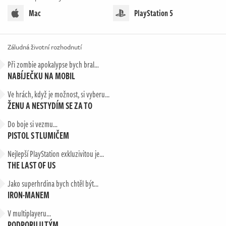
Mac
PlayStation 5
Záludná životní rozhodnutí
Při zombie apokalypse bych bral…
NABÍJEČKU NA MOBIL
Ve hrách, když je možnost, si vyberu...
ŽENU A NESTYDÍM SE ZA TO
Do boje si vezmu…
PISTOL S TLUMIČEM
Nejlepší PlayStation exkluzivitou je...
THE LAST OF US
Jako superhrdina bych chtěl být...
IRON-MANEM
V multiplayeru...
PODPORUJI TÝM