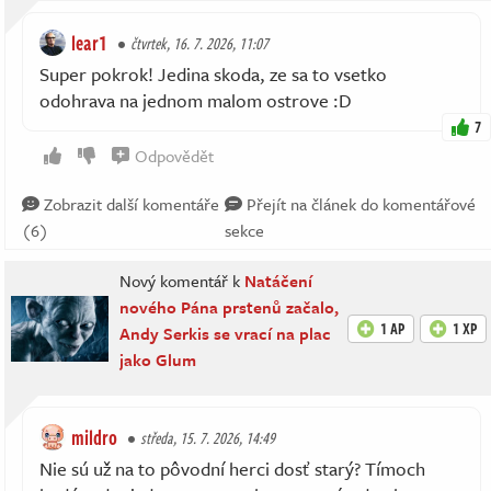
lear1
čtvrtek, 16. 7. 2026, 11:07
Super pokrok! Jedina skoda, ze sa to vsetko
odohrava na jednom malom ostrove :D
7
Odpovědět
Zobrazit další komentáře
Přejít na článek do komentářové
(6)
sekce
Nový komentář k
Natáčení
nového Pána prstenů začalo,
1 AP
1 XP
Andy Serkis se vrací na plac
jako Glum
mildro
středa, 15. 7. 2026, 14:49
Nie sú už na to pôvodní herci dosť starý? Tímoch