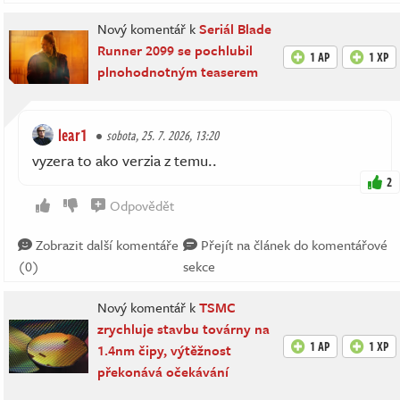
Nový komentář k
Seriál Blade
Runner 2099 se pochlubil
1 AP
1 XP
plnohodnotným teaserem
lear1
sobota, 25. 7. 2026, 13:20
vyzera to ako verzia z temu..
2
Odpovědět
Zobrazit další komentáře
Přejít na článek do komentářové
(0)
sekce
Nový komentář k
TSMC
zrychluje stavbu továrny na
1 AP
1 XP
1.4nm čipy, výtěžnost
překonává očekávání