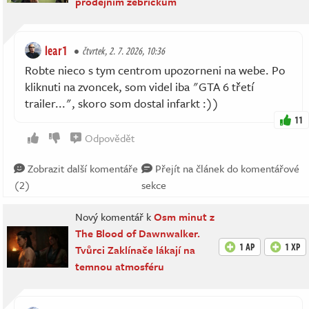
prodejním žebříčkům
lear1
čtvrtek, 2. 7. 2026, 10:36
Robte nieco s tym centrom upozorneni na webe. Po
kliknuti na zvoncek, som videl iba "GTA 6 třetí
trailer...", skoro som dostal infarkt :))
11
Odpovědět
Zobrazit další komentáře
Přejít na článek do komentářové
(2)
sekce
Nový komentář k
Osm minut z
The Blood of Dawnwalker.
1 AP
1 XP
Tvůrci Zaklínače lákají na
temnou atmosféru