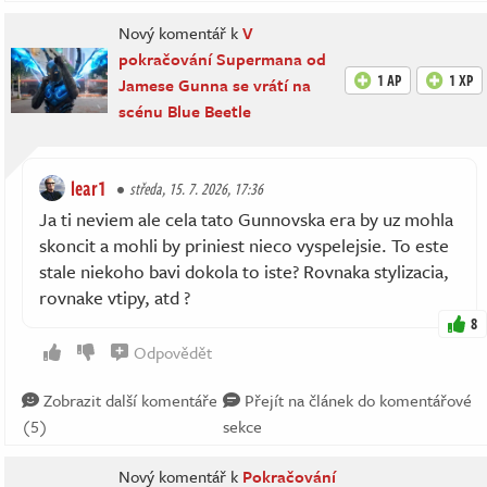
Nový komentář k
V
pokračování Supermana od
1 AP
1 XP
Jamese Gunna se vrátí na
scénu Blue Beetle
lear1
středa, 15. 7. 2026, 17:36
Ja ti neviem ale cela tato Gunnovska era by uz mohla
skoncit a mohli by priniest nieco vyspelejsie. To este
stale niekoho bavi dokola to iste? Rovnaka stylizacia,
rovnake vtipy, atd ?
8
Odpovědět
Zobrazit další komentáře
Přejít na článek do komentářové
(5)
sekce
Nový komentář k
Pokračování