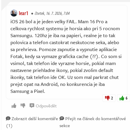
lear1
čtvrtek, 16. 7. 2026, 7:04
iOS 26 bol a je jeden velky FAIL. Mam 16 Pro a
celkova rychlost systemu je horsia ako pri 5 rocnom
Samsungu. 120hz je iba na papieri, realne je to tak
polovica a telefon castokrat neskutocne seka, alebo
sa prehrieva. Pomoze zapnutie a vypnutie aplikacie
Fotak, kedy sa vymaze graficka cache (??). Co som si
vsimol, tak telefon ide vyrazne horsie, pokial mam
nastavene priehladne ikony, pokial zvolim default
ikonky, tak telefon ide OK. Uz som mal parkrat chut
prejst opat na Android, no konkurencia je iba
Samsung a Pixel.
2
6
Odpovědět
Zobrazit další komentáře
Přejít na článek do komentářové
(1)
sekce