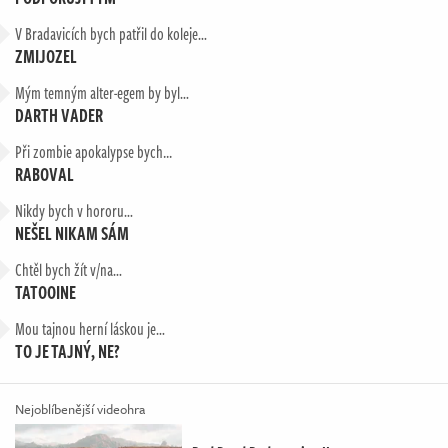
V Bradavicích bych patřil do koleje…
ZMIJOZEL
Mým temným alter-egem by byl…
DARTH VADER
Při zombie apokalypse bych...
RABOVAL
Nikdy bych v hororu…
NEŠEL NIKAM SÁM
Chtěl bych žít v/na…
TATOOINE
Mou tajnou herní láskou je…
TO JE TAJNÝ, NE?
Nejoblíbenější videohra