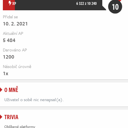
Živě
XP
6 322 z 10 240
10
Přidal se
10. 2. 2021
Aktuální AP
5 484
Darováno AP
1200
Násobič úrovně
1x
O MNĚ
Uživatel o sobě nic nenapsal(a).
TRIVIA
Oblíbené platformy