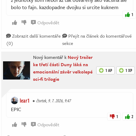
bolo to fajn. kazdopadne dvojku si urcite kuknem
1
Odpovědět
Zobrazit další komentáře
Přejít na článek do komentářové
(0)
sekce
Nový komentář k
Nový trailer
ke třetí části Duny láká na
1 AP
1 XP
emocionální závěr velkolepé
sci-fi trilogie
lear1
čtvrtek, 9. 7. 2026, 9:47
EPIC
1
2
Odpovědět