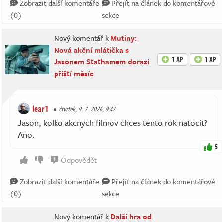
Zobrazit další komentáře
Přejít na článek do komentářové
(0)
sekce
Nový komentář k
Mutiny:
Nová akční mlátička s
1 AP
1 XP
Jasonem Stathamem dorazí
příští měsíc
lear1
čtvrtek, 9. 7. 2026, 9:47
Jason, kolko akcnych filmov chces tento rok natocit?
Ano.
5
Odpovědět
Zobrazit další komentáře
Přejít na článek do komentářové
(0)
sekce
Nový komentář k
Další hra od