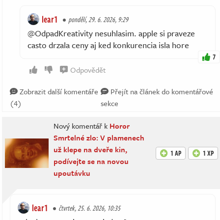
lear1
pondělí, 29. 6. 2026, 9:29
@OdpadKreativity nesuhlasim. apple si praveze
casto drzala ceny aj ked konkurencia isla hore
7
Odpovědět
Zobrazit další komentáře
Přejít na článek do komentářové
(4)
sekce
Nový komentář k
Horor
Smrtelné zlo: V plamenech
už klepe na dveře kin,
1 AP
1 XP
podívejte se na novou
upoutávku
lear1
čtvrtek, 25. 6. 2026, 10:35