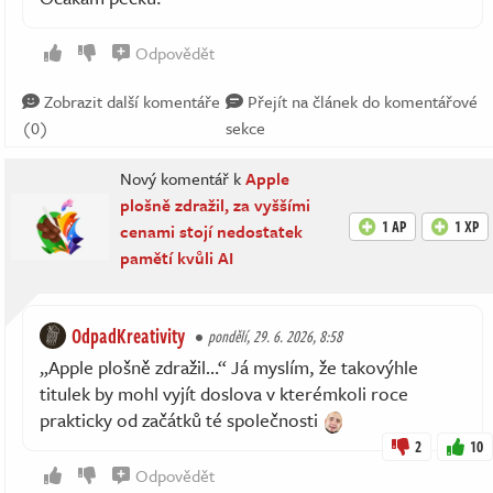
Odpovědět
Zobrazit další komentáře
Přejít na článek do komentářové
(0)
sekce
Nový komentář k
Apple
plošně zdražil, za vyššími
1 AP
1 XP
cenami stojí nedostatek
pamětí kvůli AI
OdpadKreativity
pondělí, 29. 6. 2026, 8:58
„Apple plošně zdražil…“ Já myslím, že takovýhle
titulek by mohl vyjít doslova v kterémkoli roce
prakticky od začátků té společnosti
2
10
Odpovědět