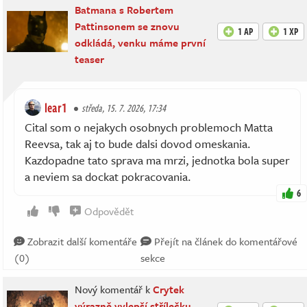
Batmana s Robertem
Pattinsonem se znovu
1 AP
1 XP
odkládá, venku máme první
teaser
lear1
středa, 15. 7. 2026, 17:34
Cital som o nejakych osobnych problemoch Matta
Reevsa, tak aj to bude dalsi dovod omeskania.
Kazdopadne tato sprava ma mrzi, jednotka bola super
a neviem sa dockat pokracovania.
6
Odpovědět
Zobrazit další komentáře
Přejít na článek do komentářové
(0)
sekce
Nový komentář k
Crytek
výrazně vylepší střílečku