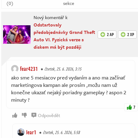
(0)
sekce
Nový komentář k
Odstartovaly
předobjednávky Grand Theft
2 AP
2 XP
Auto VI. Fyzická verze s
diskem má být později
fear4231
čtvrtek, 25. 6. 2026, 3:15
ako sme 5 mesiacov pred vydaním a ano ma začínať
marketingova kampan ale prosím ,možu nam už
konečne ukazať nejaký poriadny gameplay ? aspon 2
minuty ?
7
Odpovědět
lear1
čtvrtek, 25. 6. 2026, 5:58