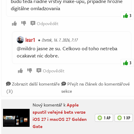
budú teda riadne vrstvy make-upu, prípadne hrozne
digitálne omladzovania
3
Odpovědět
lear1
čtvrtek, 16. 7. 2026, 7:17
@mildro jasne ze su. Celkovo od toho netreba
ocakavat nic dobre.
3
Odpovědět
Zobrazit další komentáře
Přejít na článek do komentářové
(3)
sekce
Nový komentář k
Apple
spustil veřejné beta verze
1 AP
1 XP
iOS 27 i macOS 27 Golden
Gate