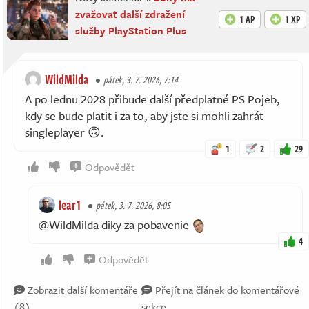
zvažovat další zdražení
1 AP
1 XP
služby PlayStation Plus
WildMilda
pátek, 3. 7. 2026, 7:14
A po lednu 2028 přibude další předplatné PS Pojeb,
kdy se bude platit i za to, aby jste si mohli zahrát
singleplayer 🙃.
1
2
29
Odpovědět
lear1
pátek, 3. 7. 2026, 8:05
@WildMilda diky za pobavenie
4
Odpovědět
Zobrazit další komentáře
Přejít na článek do komentářové
(8)
sekce