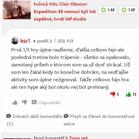
tvůrců hitu Clair Obscur:
1 AP
1 XP
Expedition 33 nemusí být tak
úspěšná, tvrdí šéf studia
lear1
pondělí, 6. 7. 2026, 9:34
Prvá 1/3 hry úplne nadšenie, ďalšia celkom fajn ale
posledná tretina bolo trápenie - všetko sa opakovalo,
zamotaný príbeh v ktorom som sa už dosť strácal. Už
som len čakal kedy to konečne dohrám, na vedľajšie
aktivity som úplne rezignoval. Takže celkovo fajn hra
ale ten hype aký bol okolo nej bol prehnaný.
5
13
Odpovědět
Zobrazit další komentáře
Přejít na článek do komentářové
(5)
sekce
Nový komentář k
Sony má