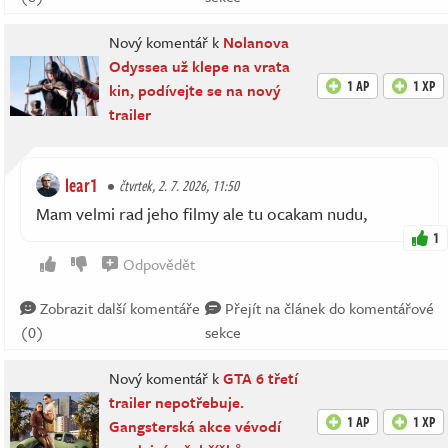
Nový komentář k
Nolanova
Odyssea už klepe na vrata
1 AP
1 XP
kin, podívejte se na nový
trailer
lear1
čtvrtek, 2. 7. 2026, 11:50
Mam velmi rad jeho filmy ale tu ocakam nudu,
1
Odpovědět
Zobrazit další komentáře
Přejít na článek do komentářové
(0)
sekce
Nový komentář k
GTA 6 třetí
trailer nepotřebuje.
1 AP
1 XP
Gangsterská akce vévodí