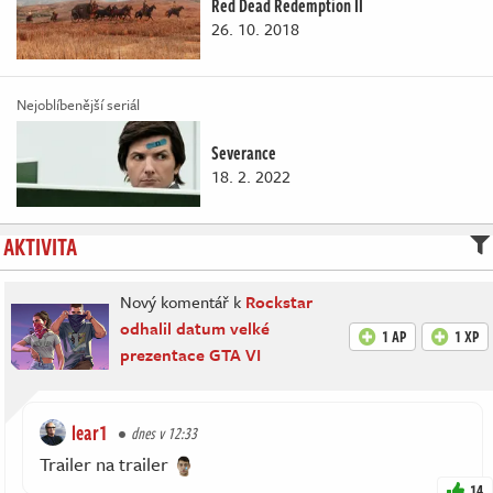
Red Dead Redemption II
26. 10. 2018
Nejoblíbenější seriál
Severance
18. 2. 2022
AKTIVITA
Nový komentář k
Rockstar
odhalil datum velké
1 AP
1 XP
prezentace GTA VI
lear1
dnes v 12:33
Trailer na trailer
14