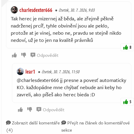
charlesdexter666
čtvrtek, 30. 7. 2026, 9:03
Tak herec je mizernej až běda, ale zřejmě pěkně
nadrženej prcíř, tyhle obvinění jsou ale peklo,
protože at je vinej, nebo ne, pravdu se stejně nikdo
nedoví, už je to jen na kvalitě právníků
8
Odpovědět
lear1
čtvrtek, 30. 7. 2026, 11:50
@charlesdexter666 jj presne a povesť automaticky
KO. každopádne mne chýbať nebude ani keby ho
zavreli, ako píšeš ako herec bieda :D
5
Odpovědět
Zobrazit další komentáře
Přejít na článek do komentářové
(4)
sekce