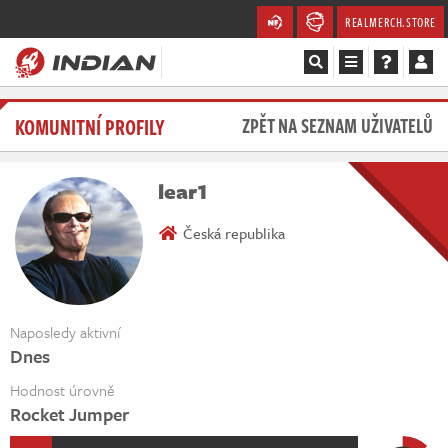
REALMERCH.STORE
Magazín
KOMUNITNÍ PROFILY
ZPĚT NA SEZNAM UŽIVATELŮ
Recenze
lear1
Videa
Česká republika
Soutěže
Databáze
Naposledy aktivní
Dnes
Komunita
Hodnost úrovně
Redakce
Rocket Jumper