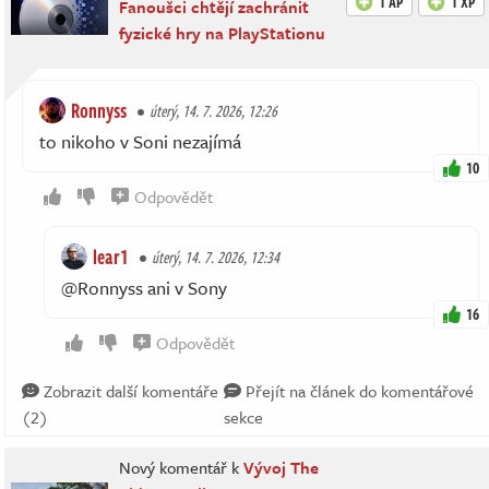
1 AP
1 XP
Fanoušci chtějí zachránit
fyzické hry na PlayStationu
Ronnyss
úterý, 14. 7. 2026, 12:26
to nikoho v Soni nezajímá
10
Odpovědět
lear1
úterý, 14. 7. 2026, 12:34
@Ronnyss ani v Sony
16
Odpovědět
Zobrazit další komentáře
Přejít na článek do komentářové
(2)
sekce
Nový komentář k
Vývoj The