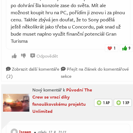
po dohrání šla konzole zase do světa. Mít ale
možnost koupit hru na PC, pořídím ji znovu i za plnou
cenu. Takhle zbývá jen doufat, že to Sony podělá
ještě několikrát jako třeba u Concordu, pak snad už
bude muset naplno využit finanční potenciál Gran
Turisma
1
9
Odpovědět
Zobrazit další komentáře
Přejít na článek do komentářové
(2)
sekce
Nový komentář k
Původní The
Crew se vrací díky
1 AP
1 XP
fanouškovskému projektu
Unlimited
laseen
středa, 17. 9., 21:11