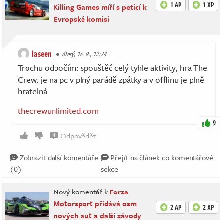
1 AP
1 XP
Killing Games míří s peticí k
Evropské komisi
laseen
úterý, 16. 9., 12:24
Trochu odbočím: spouštěč celý tyhle aktivity, hra The
Crew, je na pc v plný parádě zpátky a v offlinu je plně
hratelná
thecrewunlimited.com
9
Odpovědět
Zobrazit další komentáře
Přejít na článek do komentářové
(0)
sekce
Nový komentář k
Forza
Motorsport přidává osm
2 AP
2 XP
nových aut a další závody