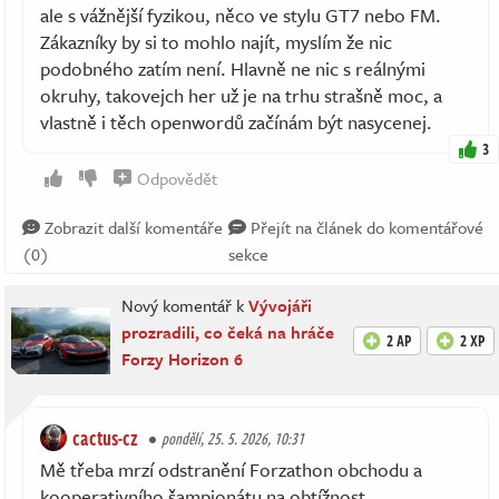
ale s vážnější fyzikou, něco ve stylu GT7 nebo FM.
Zákazníky by si to mohlo najít, myslím že nic
podobného zatím není. Hlavně ne nic s reálnými
okruhy, takovejch her už je na trhu strašně moc, a
vlastně i těch openwordů začínám být nasycenej.
3
Odpovědět
Zobrazit další komentáře
Přejít na článek do komentářové
(0)
sekce
Nový komentář k
Vývojáři
prozradili, co čeká na hráče
2 AP
2 XP
Forzy Horizon 6
cactus-cz
pondělí, 25. 5. 2026, 10:31
Mě třeba mrzí odstranění Forzathon obchodu a
kooperativního šampionátu na obtížnost