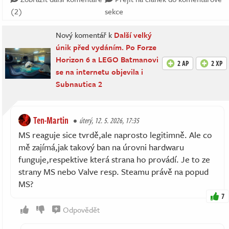
(2)
sekce
Nový komentář k
Další velký
únik před vydáním. Po Forze
Horizon 6 a LEGO Batmanovi
2 AP
2 XP
se na internetu objevila i
Subnautica 2
Ten-Martin
úterý, 12. 5. 2026, 17:35
MS reaguje sice tvrdě,ale naprosto legitimně. Ale co
mě zajímá,jak takový ban na úrovni hardwaru
funguje,respektive která strana ho provádí. Je to ze
strany MS nebo Valve resp. Steamu právě na popud
MS?
7
Odpovědět