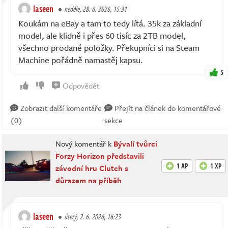
laseen
neděle, 28. 6. 2026, 15:31
Koukám na eBay a tam to tedy lítá. 35k za základní
model, ale klidně i přes 60 tisíc za 2TB model,
všechno prodané položky. Překupníci si na Steam
Machine pořádně namastěj kapsu.
5
Odpovědět
Zobrazit další komentáře
Přejít na článek do komentářové
(0)
sekce
Nový komentář k
Bývalí tvůrci
Forzy Horizon představili
1 AP
1 XP
závodní hru Clutch s
důrazem na příběh
laseen
úterý, 2. 6. 2026, 16:23