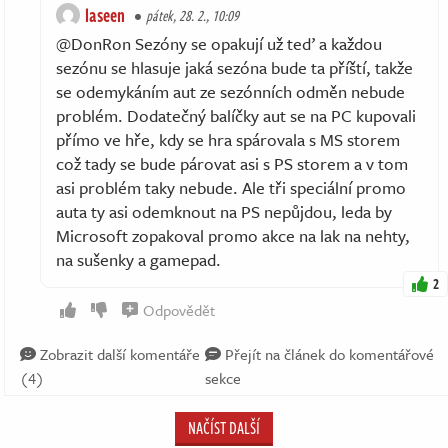
laseen
pátek, 28. 2., 10:09
@DonRon Sezóny se opakují už teď a každou
sezónu se hlasuje jaká sezóna bude ta příští, takže
se odemykáním aut ze sezónních odměn nebude
problém. Dodatečný balíčky aut se na PC kupovali
přímo ve hře, kdy se hra spárovala s MS storem
což tady se bude párovat asi s PS storem a v tom
asi problém taky nebude. Ale tři speciální promo
auta ty asi odemknout na PS nepůjdou, leda by
Microsoft zopakoval promo akce na lak na nehty,
na sušenky a gamepad.
2
Odpovědět
Zobrazit další komentáře
Přejít na článek do komentářové
(4)
sekce
NAČÍST DALŠÍ