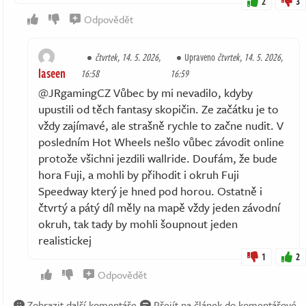
2
3
Odpovědět
čtvrtek, 14. 5. 2026,
Upraveno
čtvrtek, 14. 5. 2026,
laseen
16:58
16:59
@JRgamingCZ Vůbec by mi nevadilo, kdyby
upustili od těch fantasy skopičin. Ze začátku je to
vždy zajímavé, ale strašně rychle to začne nudit. V
posledním Hot Wheels nešlo vůbec závodit online
protože všichni jezdili wallride. Doufám, že bude
hora Fuji, a mohli by přihodit i okruh Fuji
Speedway který je hned pod horou. Ostatně i
čtvrtý a pátý díl měly na mapě vždy jeden závodní
okruh, tak tady by mohli šoupnout jeden
realistickej
1
2
Odpovědět
Zobrazit další komentáře
Přejít na článek do komentářové