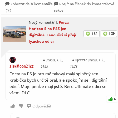
Zobrazit další komentáře
Přejít na článek do komentářové
(9)
sekce
Nový komentář k
Forza
Horizon 5 na PS5 jen
1 AP
1 XP
digitálně. Fanoušci si přejí
fyzickou edici
sobota, 1. 3.,
Upraveno
sobota, 1. 3.,
alexMoon21cz
14:28
14:28
Forza na PS je pro mě takový malý splněný sen.
Krabičku bych určitě bral, ale spokojím se i digitální
edicí. Moje peníze mají jisté. Beru Ultimate edici se
všemi DLC.
6
Odpovědět