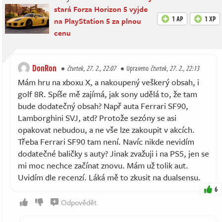
stará Forza Horizon 5 vyjde
1 AP
1 XP
na PlayStation 5 za plnou
cenu
DonRon
čtvrtek, 27. 2., 22:07
Upraveno
čtvrtek, 27. 2., 22:13
Mám hru na xboxu X, a nakoupený veškerý obsah, i
golf 8R. Spíše mě zajímá, jak sony udělá to, že tam
bude dodatečný obsah? Např auta Ferrari SF90,
Lamborghini SVJ, atd? Protože sezóny se asi
opakovat nebudou, a ne vše lze zakoupit v akcích.
Třeba Ferrari SF90 tam není. Navíc nikde nevidím
dodatečné baličky s auty? Jinak zvažuji i na PS5, jen se
mi moc nechce začínat znovu. Mám už tolik aut.
Uvidím dle recenzí. Láká mě to zkusit na dualsensu.
6
Odpovědět