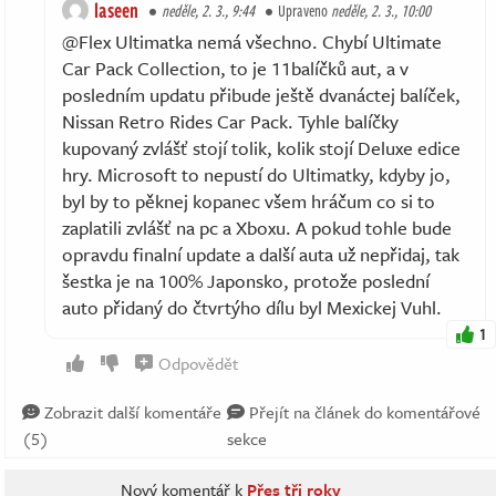
laseen
neděle, 2. 3., 9:44
Upraveno
neděle, 2. 3., 10:00
@Flex Ultimatka nemá všechno. Chybí Ultimate
Car Pack Collection, to je 11balíčků aut, a v
posledním updatu přibude ještě dvanáctej balíček,
Nissan Retro Rides Car Pack. Tyhle balíčky
kupovaný zvlášť stojí tolik, kolik stojí Deluxe edice
hry. Microsoft to nepustí do Ultimatky, kdyby jo,
byl by to pěknej kopanec všem hráčum co si to
zaplatili zvlášť na pc a Xboxu. A pokud tohle bude
opravdu finalní update a další auta už nepřidaj, tak
šestka je na 100% Japonsko, protože poslední
auto přidaný do čtvrtýho dílu byl Mexickej Vuhl.
1
Odpovědět
Zobrazit další komentáře
Přejít na článek do komentářové
(5)
sekce
Nový komentář k
Přes tři roky