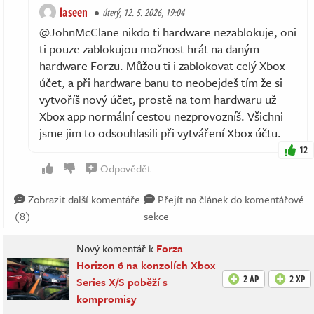
laseen
úterý, 12. 5. 2026, 19:04
@JohnMcClane nikdo ti hardware nezablokuje, oni
ti pouze zablokujou možnost hrát na daným
hardware Forzu. Můžou ti i zablokovat celý Xbox
účet, a při hardware banu to neobejdeš tím že si
vytvoříš nový účet, prostě na tom hardwaru už
Xbox app normální cestou nezprovozníš. Všichni
jsme jim to odsouhlasili při vytváření Xbox účtu.
12
Odpovědět
Zobrazit další komentáře
Přejít na článek do komentářové
(8)
sekce
Nový komentář k
Forza
Horizon 6 na konzolích Xbox
2 AP
2 XP
Series X/S poběží s
kompromisy