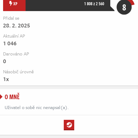
Živě
XP
1 808 z 2 560
8
Přidal se
28. 2. 2025
Aktuální AP
1 046
Darováno AP
0
Násobič úrovně
1x
O MNĚ
Uživatel o sobě nic nenapsal(a).