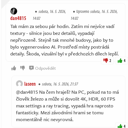
sobota, 16. 5. 2026,
Upraveno
sobota, 16. 5. 2026,
dan4815
14:02
14:02
Tak mám za sebou pár hodin. Zatím mi nejvíce vadí
textury - silnice jsou bez detailů, vypadají
nepřirozeně. Stejně tak mnohé budovy, jako by to
bylo vygenerováno AI. Prostředí místy postrádá
detaily. Škoda, vizuální byl v předchozích dílech lepší.
2
4
Odpovědět
laseen
sobota, 16. 5. 2026, 21:37
@dan4815 Na čem hraješ? Na PC, pokud na to má
člověk železo a může si dovolit 4K, HDR, 60 FPS
max settings a ray tracing, vypadá hra naprosto
fantasticky. Mezi závodními hrami se tomu
momentálně nic nevyrovná.
4