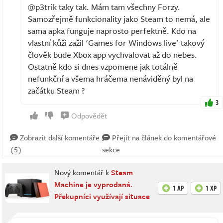
@p3trik taky tak. Mám tam všechny Forzy.
Samozřejmě funkcionality jako Steam to nemá, ale
sama apka funguje naprosto perfektně. Kdo na
vlastní kůži zažil 'Games for Windows live' takový
člověk bude Xbox app vychvalovat až do nebes.
Ostatně kdo si dnes vzpomene jak totálně
nefunkční a všema hráčema nenáviděný byl na
začátku Steam ?
3
Odpovědět
Zobrazit další komentáře
Přejít na článek do komentářové
(5)
sekce
Nový komentář k
Steam
Machine je vyprodaná.
1 AP
1 XP
Překupníci využívají situace