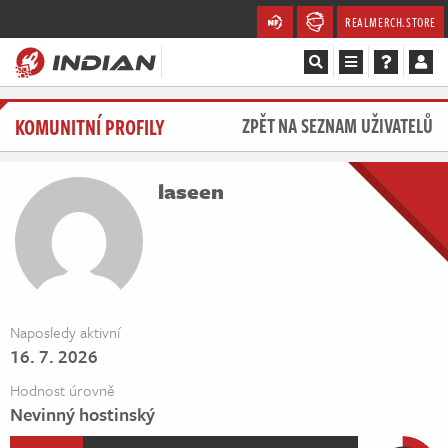
REALMERCH.STORE
Magazín
KOMUNITNÍ PROFILY
ZPĚT NA SEZNAM UŽIVATELŮ
Recenze
laseen
Videa
Soutěže
Databáze
Naposledy aktivní
16. 7. 2026
Komunita
Hodnost úrovně
Redakce
Nevinný hostinský