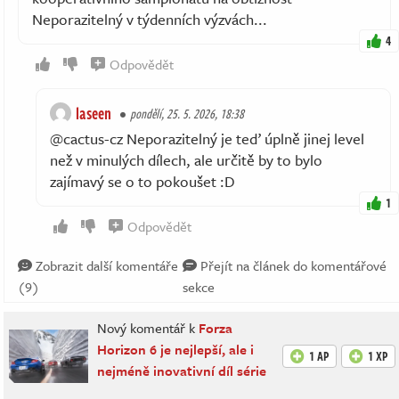
Neporazitelný v týdenních výzvách...
4
Odpovědět
laseen
pondělí, 25. 5. 2026, 18:38
@cactus-cz Neporazitelný je teď úplně jinej level
než v minulých dílech, ale určitě by to bylo
zajímavý se o to pokoušet :D
1
Odpovědět
Zobrazit další komentáře
Přejít na článek do komentářové
(9)
sekce
Nový komentář k
Forza
Horizon 6 je nejlepší, ale i
1 AP
1 XP
nejméně inovativní díl série