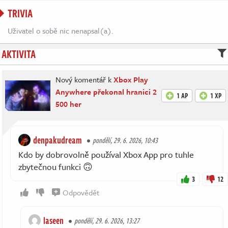
TRIVIA
Uživatel o sobě nic nenapsal(a).
AKTIVITA
Nový komentář k
Xbox Play
Anywhere překonal hranici 2
1 AP
1 XP
500 her
denpakudream
pondělí, 29. 6. 2026, 10:43
Kdo by dobrovolně používal Xbox App pro tuhle
zbytečnou funkci 🙃
3
12
Odpovědět
laseen
pondělí, 29. 6. 2026, 13:27