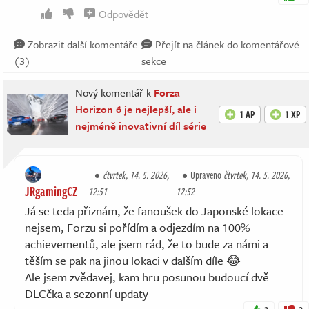
Odpovědět
Zobrazit další komentáře
Přejít na článek do komentářové
(3)
sekce
Nový komentář k
Forza
Horizon 6 je nejlepší, ale i
1 AP
1 XP
nejméně inovativní díl série
čtvrtek, 14. 5. 2026,
Upraveno
čtvrtek, 14. 5. 2026,
JRgamingCZ
12:51
12:52
Já se teda přiznám, že fanoušek do Japonské lokace
nejsem, Forzu si pořídím a odjezdím na 100%
achievementů, ale jsem rád, že to bude za námi a
těším se pak na jinou lokaci v dalším díle 😂
Ale jsem zvědavej, kam hru posunou budoucí dvě
DLCčka a sezonní updaty