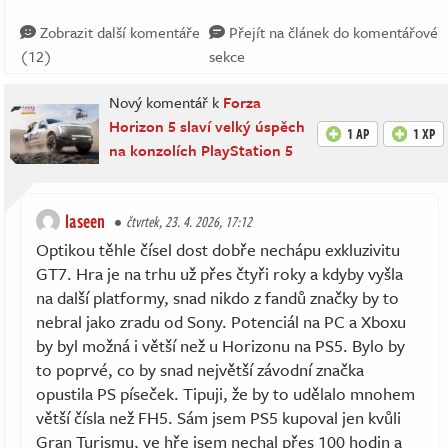
Zobrazit další komentáře
Přejít na článek do komentářové
(12)
sekce
Nový komentář k
Forza
Horizon 5 slaví velký úspěch
1 AP
1 XP
na konzolích PlayStation 5
laseen
čtvrtek, 23. 4. 2026, 17:12
Optikou těhle čísel dost dobře nechápu exkluzivitu
GT7. Hra je na trhu už přes čtyři roky a kdyby vyšla
na další platformy, snad nikdo z fandů značky by to
nebral jako zradu od Sony. Potenciál na PC a Xboxu
by byl možná i větší než u Horizonu na PS5. Bylo by
to poprvé, co by snad největší závodní značka
opustila PS píseček. Tipuji, že by to udělalo mnohem
větší čísla než FH5. Sám jsem PS5 kupoval jen kvůli
Gran Turismu, ve hře jsem nechal přes 100 hodin a