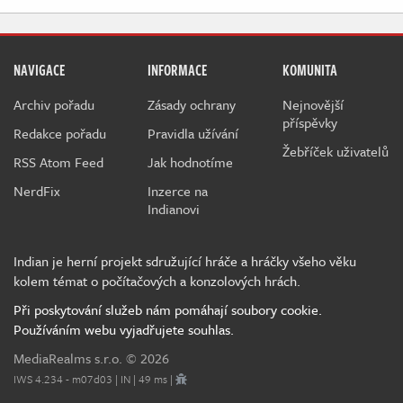
NAVIGACE
INFORMACE
KOMUNITA
Archiv pořadu
Zásady ochrany
Nejnovější
příspěvky
Redakce pořadu
Pravidla užívání
Žebříček uživatelů
RSS Atom Feed
Jak hodnotíme
NerdFix
Inzerce na
Indianovi
Indian je herní projekt sdružující hráče a hráčky všeho věku
kolem témat o počítačových a konzolových hrách.
Při poskytování služeb nám pomáhají soubory cookie.
Používáním webu vyjadřujete souhlas.
MediaRealms s.r.o.
© 2026
IWS 4.234 - m07d03 | IN | 49 ms |