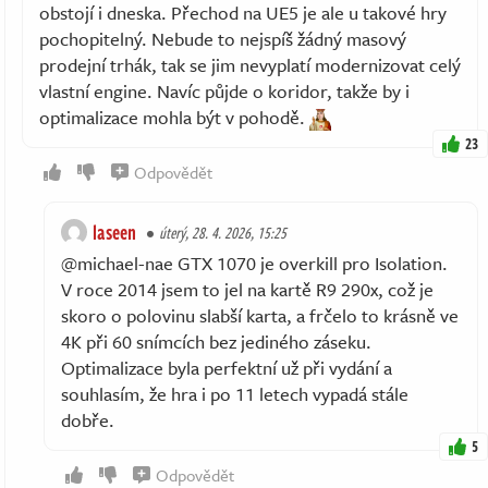
obstojí i dneska. Přechod na UE5 je ale u takové hry
pochopitelný. Nebude to nejspíš žádný masový
prodejní trhák, tak se jim nevyplatí modernizovat celý
vlastní engine. Navíc půjde o koridor, takže by i
optimalizace mohla být v pohodě.
23
Odpovědět
laseen
úterý, 28. 4. 2026, 15:25
@michael-nae GTX 1070 je overkill pro Isolation.
V roce 2014 jsem to jel na kartě R9 290x, což je
skoro o polovinu slabší karta, a frčelo to krásně ve
4K při 60 snímcích bez jediného záseku.
Optimalizace byla perfektní už při vydání a
souhlasím, že hra i po 11 letech vypadá stále
dobře.
5
Odpovědět