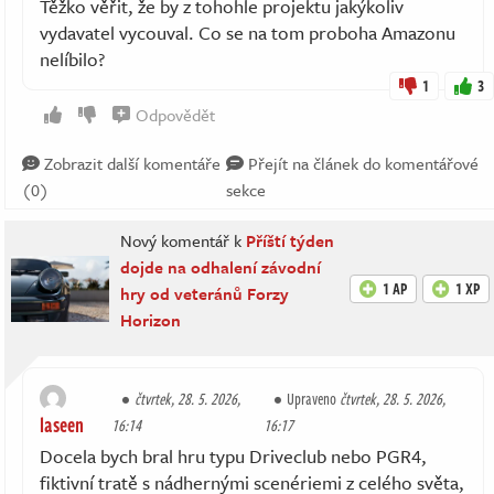
Těžko věřit, že by z tohohle projektu jakýkoliv
vydavatel vycouval. Co se na tom proboha Amazonu
nelíbilo?
1
3
Odpovědět
Zobrazit další komentáře
Přejít na článek do komentářové
(0)
sekce
Nový komentář k
Příští týden
dojde na odhalení závodní
1 AP
1 XP
hry od veteránů Forzy
Horizon
čtvrtek, 28. 5. 2026,
Upraveno
čtvrtek, 28. 5. 2026,
laseen
16:14
16:17
Docela bych bral hru typu Driveclub nebo PGR4,
fiktivní tratě s nádhernými scenériemi z celého světa,