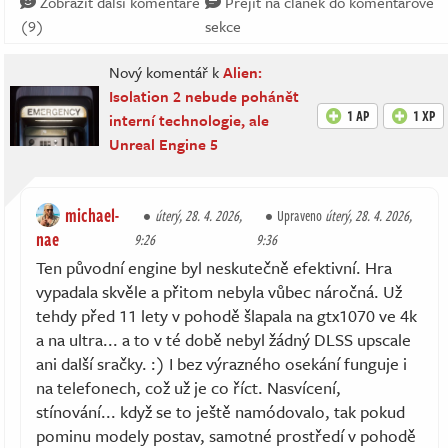
Zobrazit další komentáře
Přejít na článek do komentářové
(9)
sekce
Nový komentář k
Alien:
Isolation 2 nebude pohánět
1 AP
1 XP
interní technologie, ale
Unreal Engine 5
michael-
úterý, 28. 4. 2026,
Upraveno
úterý, 28. 4. 2026,
nae
9:26
9:36
Ten původní engine byl neskutečně efektivní. Hra
vypadala skvěle a přitom nebyla vůbec náročná. Už
tehdy před 11 lety v pohodě šlapala na gtx1070 ve 4k
a na ultra... a to v té době nebyl žádný DLSS upscale
ani další sračky. :) I bez výrazného osekání funguje i
na telefonech, což už je co říct. Nasvícení,
stínování... když se to ještě namódovalo, tak pokud
pominu modely postav, samotné prostředí v pohodě