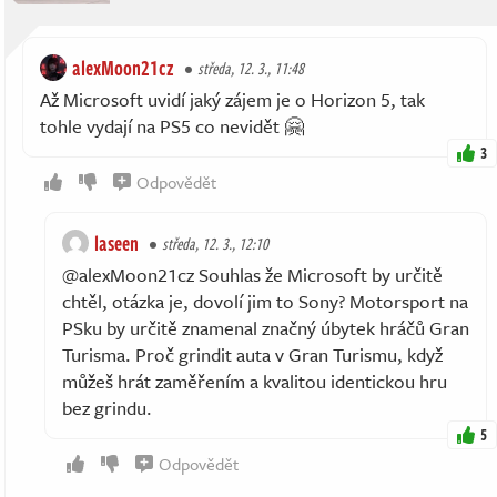
alexMoon21cz
středa, 12. 3., 11:48
Až Microsoft uvidí jaký zájem je o Horizon 5, tak
tohle vydají na PS5 co nevidět 🤗
3
Odpovědět
laseen
středa, 12. 3., 12:10
@alexMoon21cz Souhlas že Microsoft by určitě
chtěl, otázka je, dovolí jim to Sony? Motorsport na
PSku by určitě znamenal značný úbytek hráčů Gran
Turisma. Proč grindit auta v Gran Turismu, když
můžeš hrát zaměřením a kvalitou identickou hru
bez grindu.
5
Odpovědět