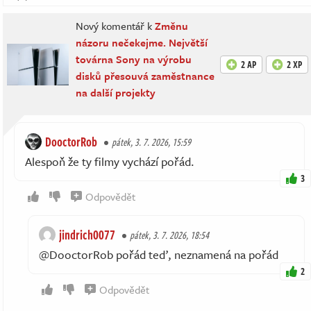
Nový komentář k
Změnu
názoru nečekejme. Největší
továrna Sony na výrobu
2 AP
2 XP
disků přesouvá zaměstnance
na další projekty
DooctorRob
pátek, 3. 7. 2026, 15:59
Alespoň že ty filmy vychází pořád.
3
Odpovědět
jindrich0077
pátek, 3. 7. 2026, 18:54
@DooctorRob pořád teď, neznamená na pořád
2
Odpovědět