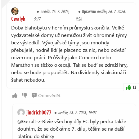
neděle, 26. 7. 2026,
Upraveno
neděle, 26. 7. 2026,
Cwalyk
9:17
9:26
Doba blahobytu v herním průmyslu skončila. Velké
vydavatelské domy už nemůžou živit ohromné týmy
bez výsledků. Vývojařské týmy jsou mnohdy
přebujelé, hodně lidí je placeno za nic, nebo odvádí
mizernou práci. Průšvihy jako Concord nebo
Marathon se těžko okecají. Tak se buď se zdraží hry,
nebo se bude propouštět. Na dividendy si akcionáři
šahat nebudou.
12
Odpovědět
jindrich0077
neděle, 26. 7. 2026, 19:07
@Geralt-z-Rivie všechny díly FC byly pecka takže
doufám, že se dočkáme 7. dílu, těším se na další
platinu do sbírky