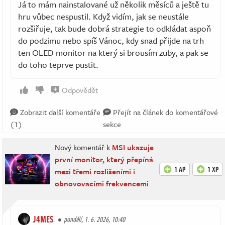
Já to mám nainstalované už několik měsíců a ještě tu
hru vůbec nespustil. Když vidím, jak se neustále
rozšiřuje, tak bude dobrá strategie to odkládat aspoň
do podzimu nebo spíš Vánoc, kdy snad přijde na trh
ten OLED monitor na který si brousím zuby, a pak se
do toho teprve pustit.
Odpovědět
Zobrazit další komentáře
Přejít na článek do komentářové
(1)
sekce
Nový komentář k
MSI ukazuje
první monitor, který přepíná
1 AP
1 XP
mezi třemi rozlišeními i
obnovovacími frekvencemi
J4MES
pondělí, 1. 6. 2026, 10:40