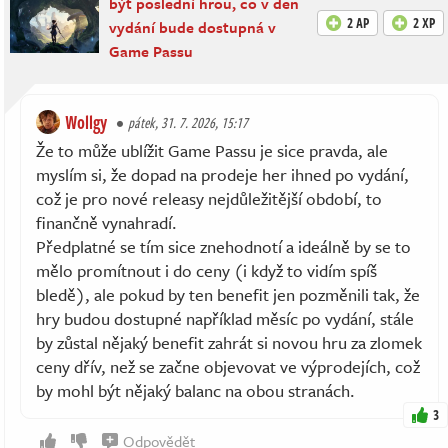
být poslední hrou, co v den
2 AP
2 XP
vydání bude dostupná v
Game Passu
Wollgy
pátek, 31. 7. 2026, 15:17
Že to může ublížit Game Passu je sice pravda, ale
myslím si, že dopad na prodeje her ihned po vydání,
což je pro nové releasy nejdůležitější období, to
finančně vynahradí.
Předplatné se tím sice znehodnotí a ideálně by se to
mělo promítnout i do ceny (i když to vidím spíš
bledě), ale pokud by ten benefit jen pozměnili tak, že
hry budou dostupné například měsíc po vydání, stále
by zůstal nějaký benefit zahrát si novou hru za zlomek
ceny dřív, než se začne objevovat ve výprodejích, což
by mohl být nějaký balanc na obou stranách.
3
Odpovědět