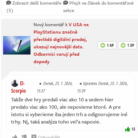
Zobrazit další komentáře
Přejít na článek do komentářové
(5)
sekce
Nový komentář k
V USA na
PlayStationu značně
převládá digitální prodej,
1 AP
1 XP
ukazují nejnovější data.
Odborníci varují před
dopady
El-
čtvrtek, 23. 7. 2026,
Upraveno
čtvrtek, 23. 7. 2026,
Scorpio
15:37
15:39
Takže dve hry predali viac ako 10 a sedem hier
predalo viac ako 100, ale nepovieme ktoré. A pre
istotu si vyberieme iba jeden trh a odignorujeme iné
trhy. Nj, taká analýza toho veľa napovie.
15
Odpovědět