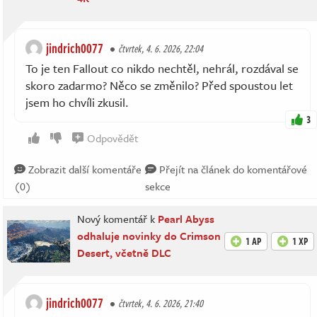
jindrich0077
čtvrtek, 4. 6. 2026, 22:04
To je ten Fallout co nikdo nechtěl, nehrál, rozdával se
skoro zadarmo? Něco se změnilo? Před spoustou let
jsem ho chvíli zkusil.
3
Odpovědět
Zobrazit další komentáře
Přejít na článek do komentářové
(0)
sekce
Nový komentář k
Pearl Abyss
odhaluje novinky do Crimson
1 AP
1 XP
Desert, včetně DLC
jindrich0077
čtvrtek, 4. 6. 2026, 21:40