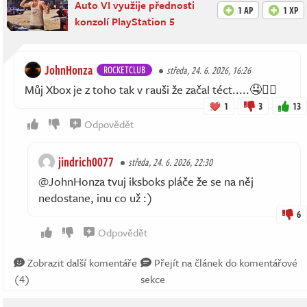
Auto VI využije přednosti
1 AP
1 XP
konzolí PlayStation 5
JohnHonza
ROCKETCLUB
středa, 24. 6. 2026, 16:26
Můj Xbox je z toho tak v rauši že začal téct.....🤤❤️‍🔥
1
3
13
Odpovědět
jindrich0077
středa, 24. 6. 2026, 22:30
@JohnHonza tvuj iksboks pláče že se na něj
nedostane, inu co už :)
6
Odpovědět
Zobrazit další komentáře
Přejít na článek do komentářové
(4)
sekce