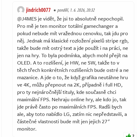
jindrich0077
pondělí, 1. 6. 2026, 20:32
@J4MES je vidět, že jsi to absolutně nepochopil.
Pro mě je ten monitor totální gamechanger a
pokud nebude mít vražednou cenovku, tak jdu pro
něj. Jednak má klasické rozložení pixelů stripe rgb,
takže bude mít ostrý text a jde použít i na práci, ne
jen na hry. To byla podmínka, abych mohl přejít na
OLED. A to rozlišení, je HW, ne SW, takže to v
těch třech konkrétních rozlišeních bude ostré a ne
mazanice. A jde o to, že když grafika neutáhne hru
ve 4K, můžu přepnout na 2K, případně i full HD,
pro ty nejnáročnější tituly, kde současně chci
maximální FPS. Nehraju online hry, ale kdo jo, tak
jde právě často po maximálních FPS. Radši bych
ale, aby toto nabídlo LG, zatím nic nepředstavili, a
částečné vlastnosti bude mít jen jejich 27"
monitor.
2