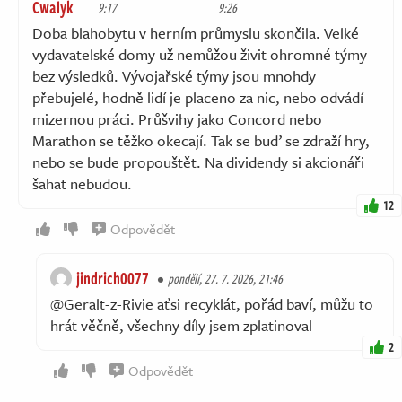
Cwalyk
9:17
9:26
Doba blahobytu v herním průmyslu skončila. Velké
vydavatelské domy už nemůžou živit ohromné týmy
bez výsledků. Vývojařské týmy jsou mnohdy
přebujelé, hodně lidí je placeno za nic, nebo odvádí
mizernou práci. Průšvihy jako Concord nebo
Marathon se těžko okecají. Tak se buď se zdraží hry,
nebo se bude propouštět. Na dividendy si akcionáři
šahat nebudou.
12
Odpovědět
jindrich0077
pondělí, 27. 7. 2026, 21:46
@Geralt-z-Rivie aťsi recyklát, pořád baví, můžu to
hrát věčně, všechny díly jsem zplatinoval
2
Odpovědět