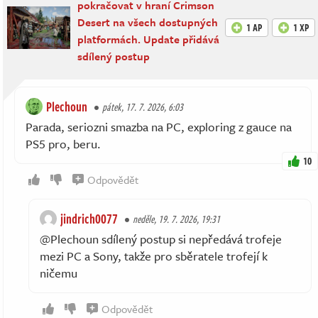
pokračovat v hraní Crimson
Desert na všech dostupných
1 AP
1 XP
platformách. Update přidává
sdílený postup
Plechoun
pátek, 17. 7. 2026, 6:03
Parada, seriozni smazba na PC, exploring z gauce na
PS5 pro, beru.
10
Odpovědět
jindrich0077
neděle, 19. 7. 2026, 19:31
@Plechoun sdílený postup si nepředává trofeje
mezi PC a Sony, takže pro sběratele trofejí k
ničemu
Odpovědět