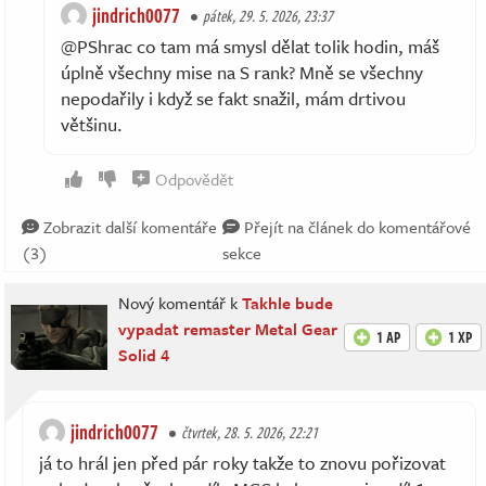
jindrich0077
pátek, 29. 5. 2026, 23:37
@PShrac co tam má smysl dělat tolik hodin, máš
úplně všechny mise na S rank? Mně se všechny
nepodařily i když se fakt snažil, mám drtivou
většinu.
Odpovědět
Zobrazit další komentáře
Přejít na článek do komentářové
(3)
sekce
Nový komentář k
Takhle bude
vypadat remaster Metal Gear
1 AP
1 XP
Solid 4
jindrich0077
čtvrtek, 28. 5. 2026, 22:21
já to hrál jen před pár roky takže to znovu pořizovat