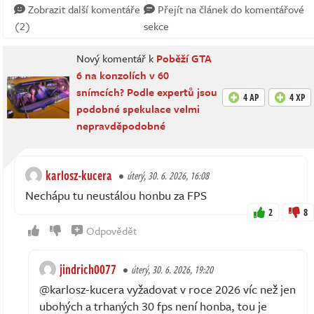
Zobrazit další komentáře
Přejít na článek do komentářové
(2)
sekce
Nový komentář k
Poběží GTA
6 na konzolích v 60
snímcích? Podle expertů jsou
4 AP
4 XP
podobné spekulace velmi
nepravděpodobné
karlosz-kucera
úterý, 30. 6. 2026, 16:08
Nechápu tu neustálou honbu za FPS
2
8
Odpovědět
jindrich0077
úterý, 30. 6. 2026, 19:20
@karlosz-kucera vyžadovat v roce 2026 víc než jen
ubohých a trhaných 30 fps není honba, tou je