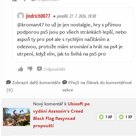
jindrich0077
pondělí, 27. 7. 2026, 18:30
@kroman47 to už je jen nostalgie, hry s přímou
podporou ps5 jsou po všech stránkách lepší, nebo
aspoň ty pro ps4 ale s rychlým načítáním a
odezvou, protože mám srovnání a hrát na ps4 je
utrpení, když vím, jak to švihá na ps5 pro
Odpovědět
Zobrazit další komentáře
Přejít na článek do komentářové
(6)
sekce
Nový komentář k
Ubisoft po
vydání Assassin's Creed
1 AP
1 XP
Black Flag Resynced
propouští