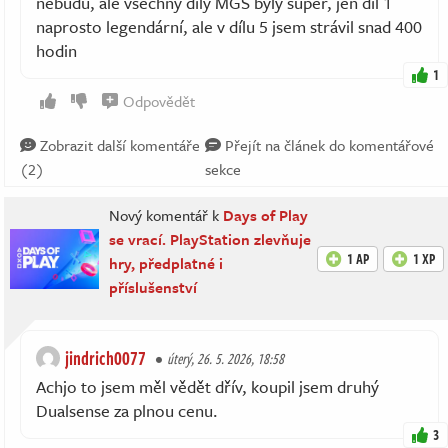
nebudu, ale všechny díly MGS byly super, jen díl 1
naprosto legendární, ale v dílu 5 jsem strávil snad 400
hodin
1
Odpovědět
Zobrazit další komentáře
Přejít na článek do komentářové
(2)
sekce
Nový komentář k
Days of Play
se vrací. PlayStation zlevňuje
1 AP
1 XP
hry, předplatné i
příslušenství
jindrich0077
úterý, 26. 5. 2026, 18:58
Achjo to jsem měl vědět dřív, koupil jsem druhý
Dualsense za plnou cenu.
3