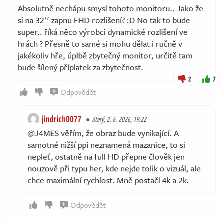
Absolutně nechápu smysl tohoto monitoru.. Jako že
si na 32'' zapnu FHD rozlišení? :D No tak to bude
super.. říká něco výrobci dynamické rozlišení ve
hrách ? Přesně to samé si mohu dělat i ručně v
jakékoliv hře, úplbě zbytečný monitor, určitě tam
bude šílený příplatek za zbytečnost.
2
7
Odpovědět
jindrich0077
úterý, 2. 6. 2026, 19:22
@J4MES věřím, že obraz bude vynikající. A
samotné nižší ppi neznamená mazanice, to si
nepleť, ostatně na full HD přepne člověk jen
nouzově při typu her, kde nejde tolik o vizuál, ale
chce maximální rychlost. Mně postačí 4k a 2k.
Odpovědět