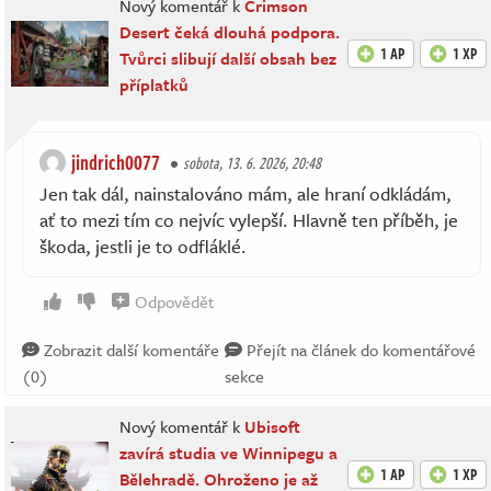
Nový komentář k
Crimson
Desert čeká dlouhá podpora.
1 AP
1 XP
Tvůrci slibují další obsah bez
příplatků
jindrich0077
sobota, 13. 6. 2026, 20:48
Jen tak dál, nainstalováno mám, ale hraní odkládám,
ať to mezi tím co nejvíc vylepší. Hlavně ten příběh, je
škoda, jestli je to odfláklé.
Odpovědět
Zobrazit další komentáře
Přejít na článek do komentářové
(0)
sekce
Nový komentář k
Ubisoft
zavírá studia ve Winnipegu a
1 AP
1 XP
Bělehradě. Ohroženo je až