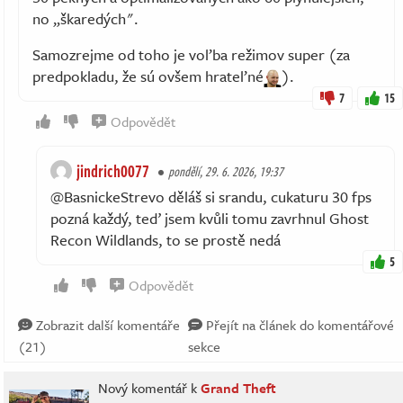
no „škaredých".
Samozrejme od toho je voľba režimov super (za
predpokladu, že sú ovšem hrateľné
).
7
15
Odpovědět
jindrich0077
pondělí, 29. 6. 2026, 19:37
@BasnickeStrevo děláš si srandu, cukaturu 30 fps
pozná každý, teď jsem kvůli tomu zavrhnul Ghost
Recon Wildlands, to se prostě nedá
5
Odpovědět
Zobrazit další komentáře
Přejít na článek do komentářové
(21)
sekce
Nový komentář k
Grand Theft