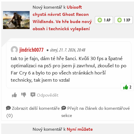
Nový komentář k
Ubisoft
chystá návrat Ghost Recon
1 AP
1 XP
Wildlands. Ve hře bude nový
obsah i technická vylepšení
jindrich0077
úterý, 21. 7. 2026, 20:48
tak to je fajn, dám té hře šanci. Kvůli 30 fps a špatné
optimalizaci na ps5 pro jsem ji zavrhnul, zkoušel to po
Far Cry 6 a bylo to po všech stránkách horší
technicky, tak jsem to vzdal
2
Odpovědět
Zobrazit další komentáře
Přejít na článek do komentářové
(0)
sekce
Nový komentář k
Nyní můžete