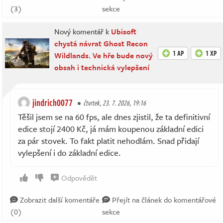
(3)
sekce
Nový komentář k
Ubisoft
chystá návrat Ghost Recon
1 AP
1 XP
Wildlands. Ve hře bude nový
obsah i technická vylepšení
jindrich0077
čtvrtek, 23. 7. 2026, 19:16
Těšil jsem se na 60 fps, ale dnes zjistil, že ta definitivní
edice stojí 2400 Kč, já mám koupenou základní edici
za pár stovek. To fakt platit nehodlám. Snad přidají
vylepšení i do základní edice.
Odpovědět
Zobrazit další komentáře
Přejít na článek do komentářové
(0)
sekce