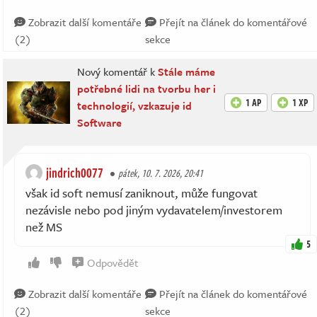
Zobrazit další komentáře
Přejít na článek do komentářové
(2)
sekce
Nový komentář k
Stále máme
potřebné lidi na tvorbu her i
1 AP
1 XP
technologií, vzkazuje id
Software
jindrich0077
pátek, 10. 7. 2026, 20:41
však id soft nemusí zaniknout, může fungovat
nezávisle nebo pod jiným vydavatelem/investorem
než MS
5
Odpovědět
Zobrazit další komentáře
Přejít na článek do komentářové
(2)
sekce