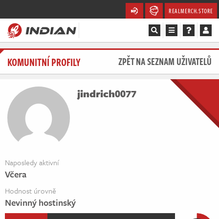
REALMERCH.STORE
Magazín
KOMUNITNÍ PROFILY
ZPĚT NA SEZNAM UŽIVATELŮ
Recenze
jindrich0077
Videa
Soutěže
Databáze
Naposledy aktivní
Včera
Komunita
Hodnost úrovně
Redakce
Nevinný hostinský