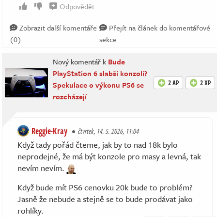
Odpovědět
Zobrazit další komentáře
Přejít na článek do komentářové
(0)
sekce
Nový komentář k
Bude
PlayStation 6 slabší konzolí?
2 AP
2 XP
Spekulace o výkonu PS6 se
rozcházejí
Reggie-Kray
čtvrtek, 14. 5. 2026, 11:04
Když tady pořád čteme, jak by to nad 18k bylo
neprodejné, že má být konzole pro masy a levná, tak
nevím nevím.
Když bude mít PS6 cenovku 20k bude to problém?
Jasně že nebude a stejně se to bude prodávat jako
rohlíky.