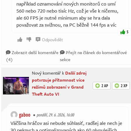
například oznamování nových monitorů co umí
560 nebo 720 nebo tisíc Hz, což je vše k ničemu,
ale 60 FPS je nutné minimum aby se hra dala
považovat za svižnou, na PC běžně 144 fps a víc
5
Odpovědět
Zobrazit další komentáře
Přejít na článek do komentářové
(4)
sekce
Nový komentář k
Další zdroj
potvrzuje přítomnost více
2 AP
2 XP
režimů zobrazení v Grand
Theft Auto VI
gaboo
pondělí, 29. 6. 2026, 16:00
Väčšina hráčov asi nebude súhlasiť, radšej ale nech je
30 peknych a optimalizovaných ako 60 plynulejšich,