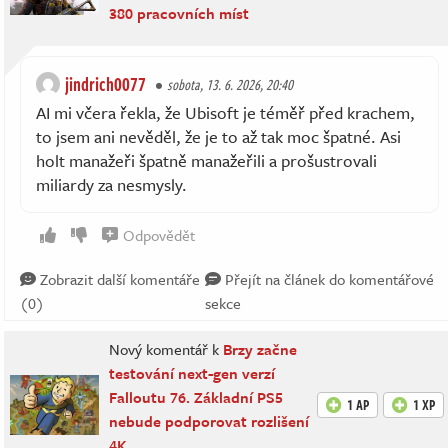
380 pracovních míst
jindrich0077
sobota, 13. 6. 2026, 20:40
AI mi včera řekla, že Ubisoft je téměř před krachem,
to jsem ani nevěděl, že je to až tak moc špatné. Asi
holt manažeři špatně manažeřili a prošustrovali
miliardy za nesmysly.
Odpovědět
Zobrazit další komentáře
Přejít na článek do komentářové
(0)
sekce
Nový komentář k
Brzy začne
testování next-gen verzí
Falloutu 76. Základní PS5
1 AP
1 XP
nebude podporovat rozlišení
4K