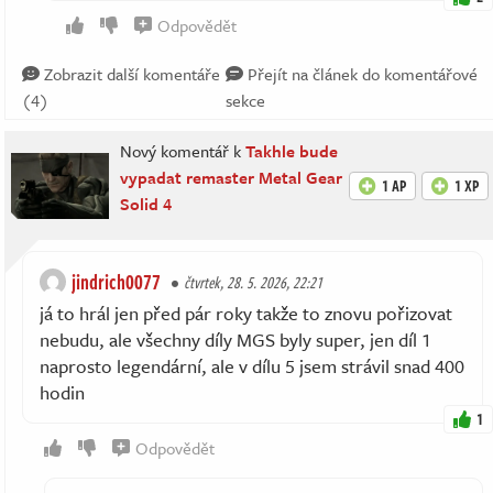
Odpovědět
Zobrazit další komentáře
Přejít na článek do komentářové
(4)
sekce
Nový komentář k
Takhle bude
vypadat remaster Metal Gear
1 AP
1 XP
Solid 4
jindrich0077
čtvrtek, 28. 5. 2026, 22:21
já to hrál jen před pár roky takže to znovu pořizovat
nebudu, ale všechny díly MGS byly super, jen díl 1
naprosto legendární, ale v dílu 5 jsem strávil snad 400
hodin
1
Odpovědět