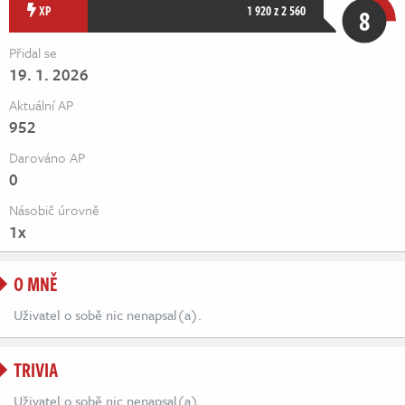
Živě
XP
1 920 z 2 560
8
Přidal se
19. 1. 2026
Aktuální AP
952
Darováno AP
0
Násobič úrovně
1x
O MNĚ
Uživatel o sobě nic nenapsal(a).
TRIVIA
Uživatel o sobě nic nenapsal(a).