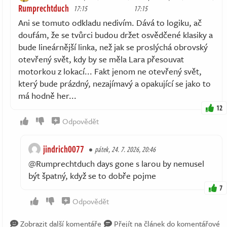
Rumprechtduch
17:15
17:15
Ani se tomuto odkladu nedivím. Dává to logiku, ač
doufám, že se tvůrci budou držet osvědčené klasiky a
bude lineárnější linka, než jak se proslýchá obrovský
otevřený svět, kdy by se měla Lara přesouvat
motorkou z lokací... Fakt jenom ne otevřený svět,
který bude prázdný, nezajímavý a opakující se jako to
má hodně her...
12
Odpovědět
jindrich0077
pátek, 24. 7. 2026, 20:46
@Rumprechtduch days gone s larou by nemusel
být špatný, když se to dobře pojme
7
Odpovědět
Zobrazit další komentáře
Přejít na článek do komentářové