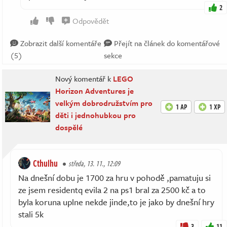
2
Odpovědět
Zobrazit další komentáře
Přejít na článek do komentářové
(5)
sekce
Nový komentář k
LEGO
Horizon Adventures je
velkým dobrodružstvím pro
1 AP
1 XP
děti i jednohubkou pro
dospělé
Cthulhu
středa, 13. 11., 12:09
Na dnešní dobu je 1700 za hru v pohodě ,pamatuju si
ze jsem residentq evila 2 na ps1 bral za 2500 kč a to
byla koruna uplne nekde jinde,to je jako by dnešní hry
stali 5k
3
11