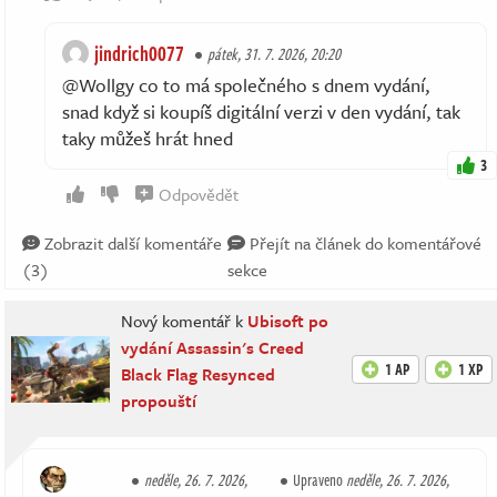
jindrich0077
pátek, 31. 7. 2026, 20:20
@Wollgy co to má společného s dnem vydání,
snad když si koupíš digitální verzi v den vydání, tak
taky můžeš hrát hned
3
Odpovědět
Zobrazit další komentáře
Přejít na článek do komentářové
(3)
sekce
Nový komentář k
Ubisoft po
vydání Assassin's Creed
1 AP
1 XP
Black Flag Resynced
propouští
neděle, 26. 7. 2026,
Upraveno
neděle, 26. 7. 2026,