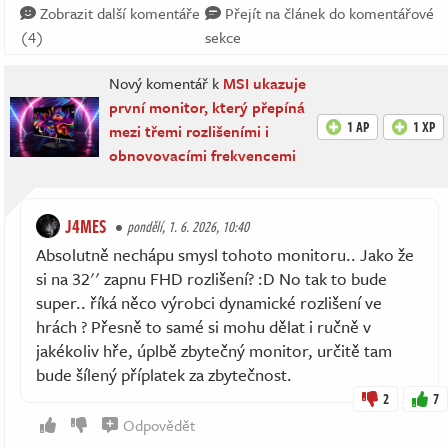
Zobrazit další komentáře
Přejít na článek do komentářové
(4)
sekce
Nový komentář k
MSI ukazuje
první monitor, který přepíná
1 AP
1 XP
mezi třemi rozlišeními i
obnovovacími frekvencemi
J4MES
pondělí, 1. 6. 2026, 10:40
Absolutně nechápu smysl tohoto monitoru.. Jako že
si na 32'' zapnu FHD rozlišení? :D No tak to bude
super.. říká něco výrobci dynamické rozlišení ve
hrách ? Přesně to samé si mohu dělat i ručně v
jakékoliv hře, úplbě zbytečný monitor, určitě tam
bude šílený příplatek za zbytečnost.
2
7
Odpovědět